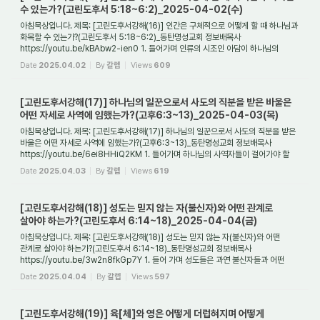
수 있는가?(고린도후서 5:18~6:2)_2025-04-02(수)
아침묵상입니다. 제목: [고린도후서강해(16)] 인간은 구체적으로 어떻게 할 때 하나님과
화목할 수 있는가?(고린도후서 5:18~6:2)_동탄명성교회 정보배목사
https://youtu.be/kBAbw2-ien0 1. 들어가며 인류의 시조인 아담이 하나님의
말씀에 불순종함으로 인하...
Date
2025.04.02
By
갈렙
Views
609
[고린도후서강해(17)] 하나님의 일꾼으로서 사도의 직분을 받은 바울은
어떤 자세로 사역에 임했는가?(고후6:3~13)_2025-04-03(목)
아침묵상입니다. 제목: [고린도후서강해(17)] 하나님의 일꾼으로서 사도의 직분을 받은
바울은 어떤 자세로 사역에 임했는가?(고후6:3~13)_동탄명성교회 정보배목사
https://youtu.be/6ei8HHiQ2KM 1. 들어가며 하나님의 사역자들이 걸어가야 할
길은 어떤 것인...
Date
2025.04.03
By
갈렙
Views
619
[고린도후서강해(18)] 성도는 믿지 않는 자(불신자)와 어떤 관계로
살아야 하는가?(고린도후서 6:14~18)_2025-04-04(금)
아침묵상입니다. 제목: [고린도후서강해(18)] 성도는 믿지 않는 자(불신자)와 어떤
관계로 살아야 하는가?(고린도후서 6:14~18)_동탄명성교회 정보배목사
https://youtu.be/3w2n8fkGp7Y 1. 들어 가며 성도들은 과연 불신자들과 어떤
관계를 맺고 살아야 하는가...
Date
2025.04.04
By
갈렙
Views
597
[고린도후서강해(19)] 육[체]와 영은 어떻게 더럽혀지며 어떻게