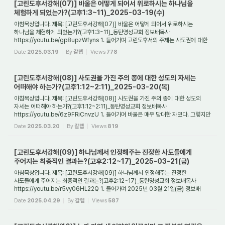
[고린도후서강해(07)] 바울은 어떻게 되어서 위로하시는 하나님을
체험하게 되었는가?(고후1:3~11)_2025-03-19(수)
아침묵상입니다. 제목: [고린도후서강해(07)] 바울은 어떻게 되어서 위로하시는
하나님을 체험하게 되었는가?(고후1:3~11)_동탄명성교회 정보배목사
https://youtu.be/gp8upzWfyns 1. 들어가며 고린도후서의 주제는 사도권에 대한
해명과 변호이다. 그러나 사...
Date
2025.03.19
By
갈렙
Views
778
[고린도후서강해(08)] 사도권을 가진 주의 종에 대한 성도의 자세는
어떠해야 하는가?(고후1:12~2:11)_2025-03-20(목)
아침묵상입니다. 제목: [고린도후서강해(08)] 사도권을 가진 주의 종에 대한 성도의
자세는 어떠해야 하는가?(고후1:12~2:11)_동탄명성교회 정보배목사
https://youtu.be/6z9FRiCnvzU 1. 들어가며 바울은 매우 담대한 자였다. 그렇지만
그도 두렵고 떨었던 적...
Date
2025.03.20
By
갈렙
Views
819
[고린도후서강해(09)] 하나님께서 인정해주는 진정한 사도들에게
주어지는 최종적인 결과는?(고후2:12~17)_2025-03-21(금)
아침묵상입니다. 제목: [고린도후서강해(09)] 하나님께서 인정해주는 진정한
사도들에게 주어지는 최종적인 결과는?(고후2:12~17)_동탄명성교회 정보배목사
https://youtu.be/r5vy06HL22Q 1. 들어가며 2025년 03월 21일(금) 정보배
목사
Date
2025.04.29
By
갈렙
Views
587