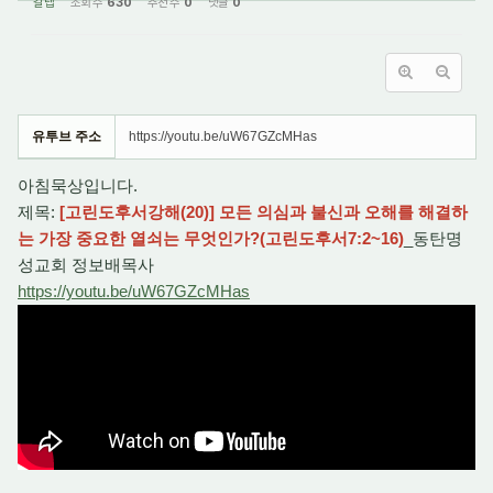
갈렙
조회 수
630
추천 수
0
댓글
0
유투브 주소
https://youtu.be/uW67GZcMHas
아침묵상입니다.
제목:
[고린도후서강해(20)] 모든 의심과 불신과 오해를 해결하
는 가장 중요한 열쇠는 무엇인가?(고린도후서7:2~16)
_동탄명
성교회 정보배목사
https://youtu.be/uW67GZcMHas