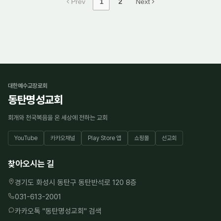
Prev
1
2
Next
대한예수교장로회
동탄명성교회
회개와 천국복음을 온 세상에 전하는 교회
YouTube
카카오채널
Play Store 앱
쇼핑몰
선교회
찾아오시는 길
경기도 화성시 동탄구 동탄반석로 120 8층
031-613-2001
카카오톡 "
동탄명성교회
" 검색