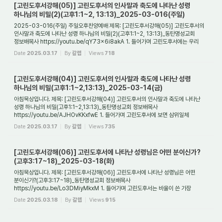
[고린도후서강해(05)] 고린도후서의 인사말과 축도에 나타난 성령
하나님의 비밀(2)(고후1:1~2, 13:13)_2025-03-016(주일)
2025-03-016(주일) 주일오후찬양예배 제목: [고린도후서강해(05)] 고린도후서의
인사말과 축도에 나타난 성령 하나님의 비밀(2)(고후1:1~2, 13:13)_동탄명성교회
정보배목사 https://youtu.be/qY73x6i8akA 1. 들어가며 고린도후서에는 우리
그리스도인들에게 ...
Date
2025.03.17
By
갈렙
Views
718
[고린도후서강해(04)] 고린도후서의 인사말과 축도에 나타난 성령
하나님의 비밀(고후1:1~2,13:13)_2025-03-14(금)
아침묵상입니다. 제목: [고린도후서강해(04)] 고린도후서의 인사말과 축도에 나타난
성령 하나님의 비밀(고후1:1~2,13:13)_동탄명성교회 정보배목사
https://youtu.be/AJHOvKKxfwE 1. 들어가며 고린도후서에 보면 삼위일체
하나님의 신비를 알려주는 몇몇 단서...
Date
2025.03.17
By
갈렙
Views
735
[고린도후서강해(06)] 고린도후서에 나타난 성령님은 어떤 분이신가?
(고후3:17~18)_2025-03-18(화)
아침묵상입니다. 제목: [고린도후서강해(06)] 고린도후서에 나타난 성령님은 어떤
분이신가?(고후3:17~18)_동탄명성교회 정보배목사
https://youtu.be/Lo3DMiyMkxM 1. 들어가며 고린도후서는 바울이 쓴 가장
개인적인 서신이다. 그리고 이 편지의 주제는 사도...
Date
2025.03.18
By
갈렙
Views
915