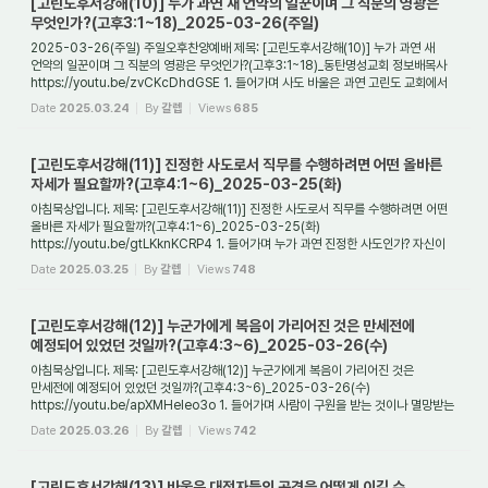
[고린도후서강해(10)] 누가 과연 새 언약의 일꾼이며 그 직분의 영광은
무엇인가?(고후3:1~18)_2025-03-26(주일)
2025-03-26(주일) 주일오후찬양예배 제목: [고린도후서강해(10)] 누가 과연 새
언약의 일꾼이며 그 직분의 영광은 무엇인가?(고후3:1~18)_동탄명성교회 정보배목사
https://youtu.be/zvCKcDhdGSE 1. 들어가며 사도 바울은 과연 고린도 교회에서
몇 통의 편지를...
Date
2025.03.24
By
갈렙
Views
685
[고린도후서강해(11)] 진정한 사도로서 직무를 수행하려면 어떤 올바른
자세가 필요할까?(고후4:1~6)_2025-03-25(화)
아침묵상입니다. 제목: [고린도후서강해(11)] 진정한 사도로서 직무를 수행하려면 어떤
올바른 자세가 필요할까?(고후4:1~6)_2025-03-25(화)
https://youtu.be/gtLKknKCRP4 1. 들어가며 누가 과연 진정한 사도인가? 자신이
사도라는 것은 대체 어떻게 증명될 ...
Date
2025.03.25
By
갈렙
Views
748
[고린도후서강해(12)] 누군가에게 복음이 가리어진 것은 만세전에
예정되어 있었던 것일까?(고후4:3~6)_2025-03-26(수)
아침묵상입니다. 제목: [고린도후서강해(12)] 누군가에게 복음이 가리어진 것은
만세전에 예정되어 있었던 것일까?(고후4:3~6)_2025-03-26(수)
https://youtu.be/apXMHeleo3o 1. 들어가며 사람이 구원을 받는 것이나 멸망받는
것은 만세전에 이미 예정된 것인...
Date
2025.03.26
By
갈렙
Views
742
[고린도후서강해(13)] 바울은 대적자들의 공격을 어떻게 이길 수