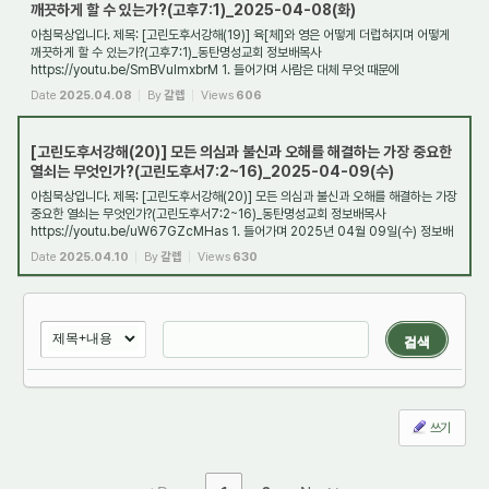
깨끗하게 할 수 있는가?(고후7:1)_2025-04-08(화)
아침묵상입니다. 제목: [고린도후서강해(19)] 육[체]와 영은 어떻게 더럽혀지며 어떻게
깨끗하게 할 수 있는가?(고후7:1)_동탄명성교회 정보배목사
https://youtu.be/SmBVulmxbrM 1. 들어가며 사람은 대체 무엇 때문에
더럽혀지는가? 그리고 만약 사람이 더럽...
Date
2025.04.08
By
갈렙
Views
606
[고린도후서강해(20)] 모든 의심과 불신과 오해를 해결하는 가장 중요한
열쇠는 무엇인가?(고린도후서7:2~16)_2025-04-09(수)
아침묵상입니다. 제목: [고린도후서강해(20)] 모든 의심과 불신과 오해를 해결하는 가장
중요한 열쇠는 무엇인가?(고린도후서7:2~16)_동탄명성교회 정보배목사
https://youtu.be/uW67GZcMHas 1. 들어가며 2025년 04월 09일(수) 정보배
목사
Date
2025.04.10
By
갈렙
Views
630
검색
쓰기