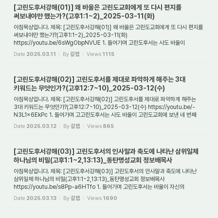
[고린도후서강해(01)] 왜 바울은 고린도교회에게 또 다시 편지를
써보내야만 했는가?(고후1:1~2)_2025-03-11(화)
아침묵상입니다. 제목: [고린도후서강해(01)] 왜 바울은 고린도교회에게 또 다시 편지를
써보내야만 했는가?(고후1:1~2)_2025-03-11(화)
https://youtu.be/6sWgObpNVUE 1. 들어가며 고린도후서는 사도 바울이
고린도교회에게 고린도전서를 보낸 후 약 6개월 정...
Date
2025.03.11
By
갈렙
Views
1115
[고린도후서강해(02)] 고린도후서를 제대로 파악하게 해주는 3대
키워드는 무엇인가?(고후12:7~10)_2025-03-12(수)
아침묵상입니다. 제목: [고린도후서강해(02)] 고린도후서를 제대로 파악하게 해주는
3대 키워드는 무엇인가?(고후12:7~10)_2025-03-12(수) https://youtu.be/-
N3L1x6EkPc 1. 들어가며 고고린도후서는 사도 바울이 고린도교회에 보낸 네 번째
서신이다. 첫 번째...
Date
2025.03.12
By
갈렙
Views
865
[고린도후서강해(03)] 고린도후서의 인사말과 축도에 나타난 삼위일체
하나님의 비밀(고후1:1~2,13:13)_동탄명성교회 정보배목사
아침묵상입니다. 제목: [고린도후서강해(03)] 고린도후서의 인사말과 축도에 나타난
삼위일체 하나님의 비밀(고후1:1~2,13:13)_동탄명성교회 정보배목사
https://youtu.be/s8Pp-a6HTfo 1. 들어가며 고린도후서는 바울이 자신의
개인적인 감정을 진솔하게 표현...
Date
2025.03.13
By
갈렙
Views
1690