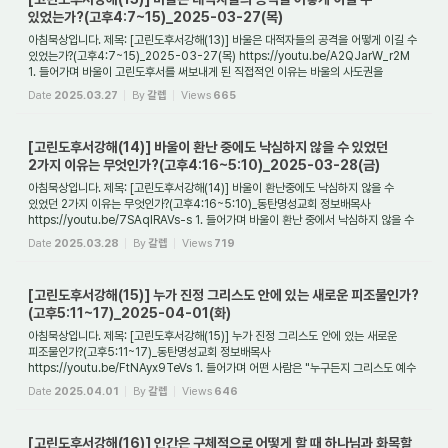
있었는가?(고후4:7~15)_2025-03-27(목)
아침묵상입니다. 제목: [고린도후서강해(13)] 바울은 대적자들의 공격을 어떻게 이길 수
있었는가?(고후4:7~15)_2025-03-27(목) https://youtu.be/A2QJarW_r2M
1. 들어가며 바울이 고린도후서를 써보내게 된 직접적인 이유는 바울의 사도권을
부정하는 고린도...
Date
2025.03.27
By
갈렙
Views
665
[고린도후서강해(14)] 바울이 환난 중에도 낙심하지 않을 수 있었던
2가지 이유는 무엇인가?(고후4:16~5:10)_2025-03-28(금)
아침묵상입니다. 제목: [고린도후서강해(14)] 바울이 환난중에도 낙심하지 않을 수
있었던 2가지 이유는 무엇인가?(고후4:16~5:10)_동탄명성교회 정보배목사
https://youtu.be/7SAqIRAVs-s 1. 들어가며 바울이 환난 중에서 낙심하지 않을 수
있었던 것은 무엇 ...
Date
2025.03.28
By
갈렙
Views
719
[고린도후서강해(15)] 누가 진정 그리스도 안에 있는 새로운 피조물인가?
(고후5:11~17)_2025-04-01(화)
아침묵상입니다. 제목: [고린도후서강해(15)] 누가 진정 그리스도 안에 있는 새로운
피조물인가?(고후5:11~17)_동탄명성교회 정보배목사
https://youtu.be/FtNAyx9TeVs 1. 들어가며 어떤 사람은 "누구든지 그리스도 예수
안에 있으면 새로운 피조물이라. 이전 ...
Date
2025.04.01
By
갈렙
Views
646
[고린도후서강해(16)] 인간은 구체적으로 어떻게 할 때 하나님과 화목할