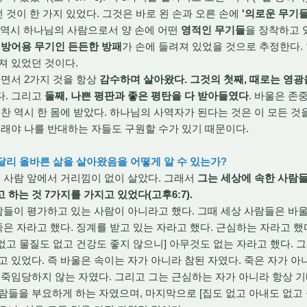
 것이 한 가지 있었다. 그것은 바로 왼 손과 오른 손에
'의로운 무기들
울도 역시 하나님의 사람으로서 양 손에 어떤
영적인 무기들
을 장착하고 
과
방어용 무기인 든든한 방패
가 손에 들려져 있었을 것으로 추정한다.
져 있었던 것이다.
면서 2가지 것을 항상
감수하며 살아왔다. 그것의 첫째, 때로는 영광
다. 그리고
둘째, 나쁜 평판과 좋은 평탄을 다 받아들였다
. 바울은 존
칭찬 역시 한 몸에 받았다. 하나님의 사역자가 된다는 것은 이 모든 것
그래야 나를 반대하는 자들도 구원할 수가 있기 때문이다.
 달리 올바른 삶을 살아왔음을 어떻게 알 수 있는가?
 사람 앞에서 거리낌이 없이 살았다. 그래서
그는 세상에 속한 사람들
하는 것 7가지를 가지고 있었다(고후6:7).
들이 평가하고 있는 사람이 아니라고 했다. 그때 세상 사람들은 바
죽은 자라고 했다. 징계를 받고 있는 자라고 했다. 근심하는 자라고 했
도 없고 물질도 없고 건강도 좋지 않으니] 아무것도 없는 자라고 했다.
고 있었다. 즉 바울은 속이는 자가 아니라 참된 자였다. 죽은 자가 아
 죽임당하지 않는 자였다. 그리고 그는 근심하는 자가 아니라 항상 기
람들을 부요하게 하는 자였으며, 마지막으로 [집도 없고 아내도 없고