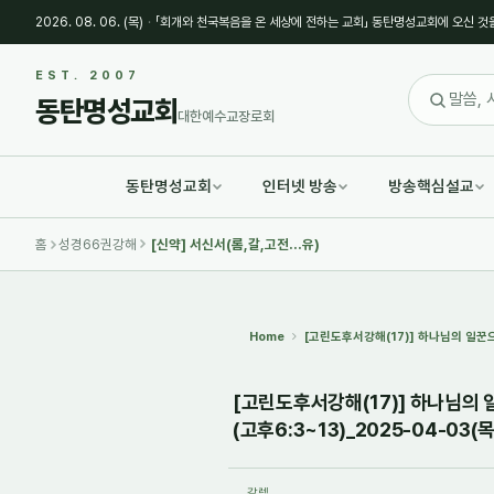
2026. 08. 06. (목)
·
「회개와 천국복음을 온 세상에 전하는 교회」 동탄명성교회에 오신 것
Sketchbook5, 스케치북5
Sketchbook5, 스케치북5
EST. 2007
동탄명성교회
대한예수교장로회
동탄명성교회
인터넷 방송
방송핵심설교
Sketchbook5, 스케치북5
Sketchbook5, 스케치북5
홈
성경66권강해
[신약] 서신서(롬,갈,고전...유)
Home
[고린도후서강해(17)] 하나님의 일꾼으
[고린도후서강해(17)] 하나님의
(고후6:3~13)_2025-04-03(목
갈렙