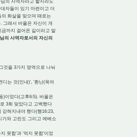
나님의 사역자라고 할지라도
 반대자들이 있기 마련이고 더
들의 화살을 맞으며 때로는
. 그래서 바울은 자신이 개
지금까지 걸어온 길이라고 말
나님의 사역자로서의 자신의
그것을 3가지 영역으로 나눠
디는 것(인내)', '환난(욱여
동)이었다(고후6:5). 바울은
장으로 3회 맞았다고 고백했다
갇혀지내야 했다(행16:23,
살로니가와 고린도 그리고 에베소
지 못함'과 '먹지 못함'이었