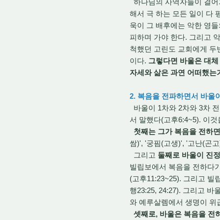
하나님의 사역자들이 걸어가
해서 극 하는 모든 일이 다
욱이 그 배후에는 악한 영
피하며 가야 한다. 그리고 
척했던 고린도 교회에게 두
이다.
그렇다면 바울은 대체
자세와 삶은 과연 어떠했는
2. 복음을 전파하면서 바울
바울이 1차와 2차와 3차 
서 말했다(고후6:4~5). 이
첫째는 그가 복음을 전하
쌈)', '궁핌(고생)', '고난(곤고
그리고
둘째로 바울이 진정
빌립보에서 복음을 전하다가 구
(고후11:23~25). 그리
행23:25, 24:27). 
와 예루살렘에서 생명이 위
셋째로, 바울은 복음을 전