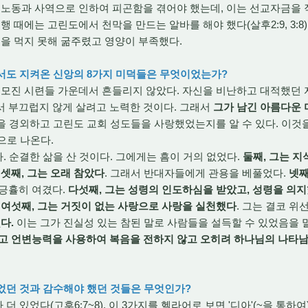
바울은 노동과 사역으로 인하여 피곤함을 겪어야 했는데, 이는 선교자금을
 때에는 고린도에서 천막을 만드는 알바를 해야 했다(살후2:9, 3:8)
식을 먹지 못해 굶주렸고 영양이 부족했다.
데서도 지켜온 신앙의 8가지 미덕들은 무엇이었는가?
모진 시련들 가운데서 흔들리지 않았다. 자신을 비난하고 대적했던 
서 부끄럽지 않게 살려고 노력한 것이다. 그래서
그가 남긴 아름다운 
나님을 경외하고 고린도 교회 성도들을 사랑했었는지를 알 수 있다. 이것
'으로 나온다.
. 순결한 삶을 산 것이다. 그에게는 흠이 거의 없었다.
둘째, 그는 지
.
셋째, 그는 오래 참았다
. 그래서 반대자들에게 관용을 베풀었다.
넷째
 긍휼히 여겼다.
다섯째, 그는 성령의 인도하심을 받았고, 성령을 의지
.
여섯째, 그는 거짓이 없는 사랑으로 사랑을 실천했다
. 그는 결코 
다.
이는 그가 진실성 있는 참된 말로 사람들을 설득할 수 있었음을 
리고 언변능력을 사용하여 복음을 전하지 않고 오히려 하나님의 나타
있었던 것과 감수해야 했던 것들은 무엇인가?
 있었다(고후6:7~8). 이 3가지를 헬라어로 보면 '디아'(~을 통하여