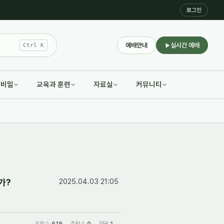
로그인
예배안내
실시간 예배
Ctrl K
적비밀
교육과 훈련
자료실
커뮤니티
가?
2025.04.03 21:05
조회 수
619
추천 수
0
댓글
1