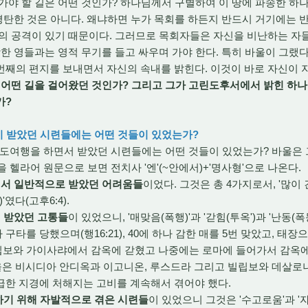
야 할 길은 어떤 것인가? 하나님께서 구별하여 이 땅에 파송한 하
 평탄한 것은 아니다. 왜냐하면 누가 목회를 하든지 반드시 거기에는
들의 공격이 있기 때문이다. 그러므로 목회자들은 자신을 비난하는 자
악한 영들과는 영적 무기를 들고 싸우며 가야 한다. 특히 바울이 그랬다
번째의 편지를 보내면서 자신의 속내를 밝힌다. 이것이 바로 자신이 
 어떤 길을 걸어왔던 것인가? 그리고 그가 고린도후서에서 밝힌 하
가?
이 받았던 시련들에는 어떤 것들이 있었는가?
전도여행을 하면서 받았던 시련들에는 어떤 것들이 있었는가? 바울은 
것을 헬라어 원문으로 보면 전치사 '엔'(~안에서)+'명사형'으로 나온다.
면서 일반적으로 받았던 어려움들
이었다. 그것은 총 4가지로서, '많이 견
)'였다(고후6:4).
 받았던 고통들
이 있었으니, '매맞음(폭행)'과 '갇힘(투옥')과 '난동(폭
타를 당했으며(행16:21), 40에 하나 감한 매를 5번 맞았고, 태
고 빌립보와 가이사랴에서 감옥에 갇혔고 나중에는 로마에 들어가서 감옥에 
그리고 바울은 비시디아 안디옥과 이고니온, 루스드라 그리고 빌립보와 데
급한 지경에 처해지는 고비를 계속해서 겪어야 했다.
하기 위해 자발적으로 겪은 시련들
이 있었으니 그것은 '수고로움'과 '자