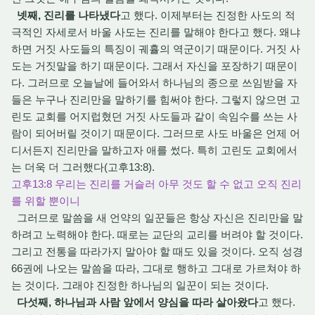
넷째, 진리를 나타냈다
고 했다. 이제부터는 진정한 사도의 적
극적인 자세로서 바울 사도는 진리를 말해야 한다고 했다. 왜냐
하면 거짓 사도들의 특징이 궤휼의 역군이기 때문이다. 거짓 사
도는 거짓말을 하기 때문이다. 그래서 자신을 포장하기 때문이
다. 그러므로 오늘날에 들어와서 하나님의 종으로 쓰임받을 자
들은 누구나 진리만을 말하기를 힘써야 한다. 그렇지 않으면 고
린도 교회를 어지럽혔던 거짓 사도들과 같이 속임수를 쓰는 사
람이 되어버릴 것이기 때문이다. 그러므로 사도 바울은 언제 어
디서든지 진리만을 말하고자 애를 썼다. 특히 고린도 교회에서
는 더욱 더 그러했다(고후13:8).
고후13:8 우리는 진리를 거슬러 아무 것도 할 수 없고 오직 진리
를 위할 뿐이니
그러므로 말씀을 새 언약의 일꾼들은 항상 자신은 진리만을 말
하려고 노력해야 한다. 때로는 교단의 교리를 버려야 할 것이다.
그리고 전통을 따라가지 말아야 할 때도 있을 것이다. 오직 성경
66권에 나오는 말씀을 따라, 그대로 행하고 그대로 가르쳐야 하
는 것이다. 그래야 진정한 하나님의 일꾼이 되는 것이다.
다섯째, 하나님과 사람 앞에서 양심을 따라 살아왔다
고 했다.