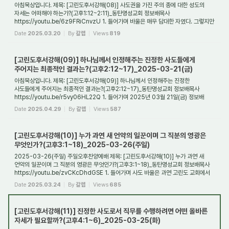
아침묵상입니다. 제목: [고린도후서강해(08)] 사도권을 가진 주의 종에 대한 성도의
자세는 어떠해야 하는가?(고후1:12~2:11)_동탄명성교회 정보배목사
https://youtu.be/6z9FRiCnvzU 1. 들어가며 바울은 매우 담대한 자였다. 그렇지만
그도 두렵고 떨었던 적...
Date
2025.03.20
By
갈렙
Views
819
[고린도후서강해(09)] 하나님께서 인정해주는 진정한 사도들에게
주어지는 최종적인 결과는?(고후2:12~17)_2025-03-21(금)
아침묵상입니다. 제목: [고린도후서강해(09)] 하나님께서 인정해주는 진정한
사도들에게 주어지는 최종적인 결과는?(고후2:12~17)_동탄명성교회 정보배목사
https://youtu.be/r5vy06HL22Q 1. 들어가며 2025년 03월 21일(금) 정보배
목사
Date
2025.04.29
By
갈렙
Views
587
[고린도후서강해(10)] 누가 과연 새 언약의 일꾼이며 그 직분의 영광은
무엇인가?(고후3:1~18)_2025-03-26(주일)
2025-03-26(주일) 주일오후찬양예배 제목: [고린도후서강해(10)] 누가 과연 새
언약의 일꾼이며 그 직분의 영광은 무엇인가?(고후3:1~18)_동탄명성교회 정보배목사
https://youtu.be/zvCKcDhdGSE 1. 들어가며 사도 바울은 과연 고린도 교회에서
몇 통의 편지를...
Date
2025.03.24
By
갈렙
Views
685
[고린도후서강해(11)] 진정한 사도로서 직무를 수행하려면 어떤 올바른
자세가 필요할까?(고후4:1~6)_2025-03-25(화)