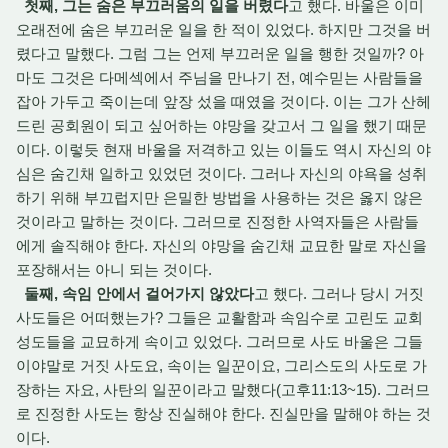
첫째, 그는 숨은 부끄러움의 일을 버렸다
고 했다. 바울은 이미
오래전에 숨은 부끄러운 일을 한 적이 있었다. 하지만 그것을 버
렸다고 말했다. 그럼 그는 언제 부끄러운 일을 행한 것일까? 아
마도 그것은 다메섹에서 주님을 만나기 전, 예수믿는 사람들을
잡아 가두고 죽이는데 앞장 섰을 때였을 것이다. 이는 그가 산헤
드린 공회원이 되고 싶어하는 야망을 갖고서 그 일을 했기 때문
이다. 이렇듯 현재 바울을 저격하고 있는 이들도 역시 자신의 야
심은 숨긴채 일하고 있었던 것이다. 그러나 자신의 야욕을 성취
하기 위해 부끄럽지만 은밀한 방법을 사용하는 것은 옳지 않은
것이라고 말하는 것이다. 그러므로 진정한 사역자들은 사람들
에게 솔직해야 한다. 자신의 야망을 숨긴채 교묘한 말로 자신을
포장해서는 아니 되는 것이다.
둘째, 속임 안에서 걸어가지 않았다
고 했다. 그러나 당시 거짓
사도들은 어떠했는가? 그들은 교활함과 속임수로 고린도 교회
성도들을 교묘하게 속이고 있었다. 그러므로 사도 바울은 그들
이야말로 거짓 사도요, 속이는 일꾼이요, 그리스도의 사도로 가
장하는 자요, 사탄의 일꾼이라고 말했다(고후11:13~15). 그러므
로 진정한 사도는 항상 진실해야 한다. 진실만을 말해야 하는 것
이다.