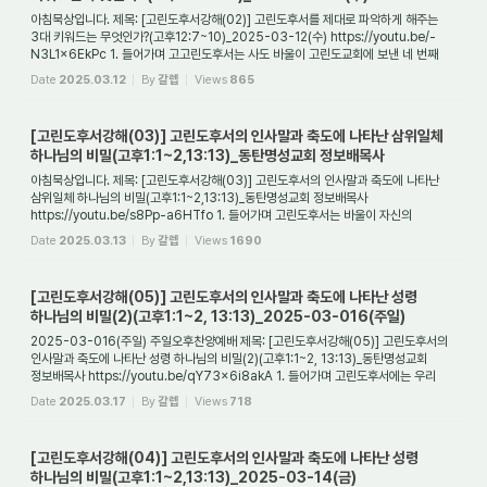
아침묵상입니다. 제목: [고린도후서강해(02)] 고린도후서를 제대로 파악하게 해주는
3대 키워드는 무엇인가?(고후12:7~10)_2025-03-12(수) https://youtu.be/-
N3L1x6EkPc 1. 들어가며 고고린도후서는 사도 바울이 고린도교회에 보낸 네 번째
서신이다. 첫 번째...
Date
2025.03.12
By
갈렙
Views
865
[고린도후서강해(03)] 고린도후서의 인사말과 축도에 나타난 삼위일체
하나님의 비밀(고후1:1~2,13:13)_동탄명성교회 정보배목사
아침묵상입니다. 제목: [고린도후서강해(03)] 고린도후서의 인사말과 축도에 나타난
삼위일체 하나님의 비밀(고후1:1~2,13:13)_동탄명성교회 정보배목사
https://youtu.be/s8Pp-a6HTfo 1. 들어가며 고린도후서는 바울이 자신의
개인적인 감정을 진솔하게 표현...
Date
2025.03.13
By
갈렙
Views
1690
[고린도후서강해(05)] 고린도후서의 인사말과 축도에 나타난 성령
하나님의 비밀(2)(고후1:1~2, 13:13)_2025-03-016(주일)
2025-03-016(주일) 주일오후찬양예배 제목: [고린도후서강해(05)] 고린도후서의
인사말과 축도에 나타난 성령 하나님의 비밀(2)(고후1:1~2, 13:13)_동탄명성교회
정보배목사 https://youtu.be/qY73x6i8akA 1. 들어가며 고린도후서에는 우리
그리스도인들에게 ...
Date
2025.03.17
By
갈렙
Views
718
[고린도후서강해(04)] 고린도후서의 인사말과 축도에 나타난 성령
하나님의 비밀(고후1:1~2,13:13)_2025-03-14(금)