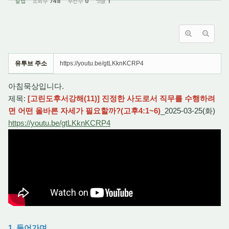
갈렙
조회 수
748
추천 수
0
댓글
1
유투브 주소
https://youtu.be/gtLKknKCRP4
아침묵상입니다.
제목:
[고린도후서강해(11)] 진정한 사도로서 직무를 수행하려
면 어떤 올바른 자세가 필요할까?(고후4:1~6)
_2025-03-25(화)
https://youtu.be/gtLKknKCRP4
1. 들어가며