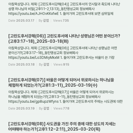
아침묵상입니다. 제목: [고린도후서강해(04)] 고린도후서의 인사말과 축도에 나타난
성령 하나님의 비밀(고후1:1~2,13:13)_동탄명성교회 정보배목사
https://youtu.be/AJHOvKKxfwE 1. 들어가며 고린도후서에 보면 삼위일체
하나님의 신비를 알려주는 몇몇 단서...
Date
2025.03.17
By
갈렙
Views
735
[고린도후서강해(06)] 고린도후서에 나타난 성령님은 어떤 분이신가?
(고후3:17~18)_2025-03-18(화)
아침묵상입니다. 제목: [고린도후서강해(06)] 고린도후서에 나타난 성령님은 어떤
분이신가?(고후3:17~18)_동탄명성교회 정보배목사
https://youtu.be/Lo3DMiyMkxM 1. 들어가며 고린도후서는 바울이 쓴 가장
개인적인 서신이다. 그리고 이 편지의 주제는 사도...
Date
2025.03.18
By
갈렙
Views
915
[고린도후서강해(07)] 바울은 어떻게 되어서 위로하시는 하나님을
체험하게 되었는가?(고후1:3~11)_2025-03-19(수)
아침묵상입니다. 제목: [고린도후서강해(07)] 바울은 어떻게 되어서 위로하시는
하나님을 체험하게 되었는가?(고후1:3~11)_동탄명성교회 정보배목사
https://youtu.be/gp8upzWfyns 1. 들어가며 고린도후서의 주제는 사도권에 대한
해명과 변호이다. 그러나 사...
Date
2025.03.19
By
갈렙
Views
778
[고린도후서강해(08)] 사도권을 가진 주의 종에 대한 성도의 자세는
어떠해야 하는가?(고후1:12~2:11)_2025-03-20(목)