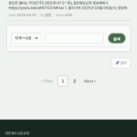
중요한 열쇠는 무엇인가?(고린도후서7:2~16)_동탄명성교회 정보배목사
https://youtu.be/uW67GZcMHas 1. 들어가며 2025년 04월 09일(수) 정보배
목사
Date
2025.04.10
By
갈렙
Views
630
검색
쓰기
Prev
1
2
Next
대한예수교장로회