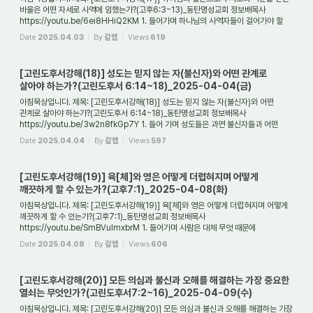
바울은 어떤 자세로 사역에 임했는가?(고후6:3~13)_동탄명성교회 정보배목사
https://youtu.be/6ei8HHiQ2KM 1. 들어가며 하나님의 사역자들이 걸어가야 할
길은 어떤 것인...
Date
2025.04.03
By
갈렙
Views
619
[고린도후서강해(18)] 성도는 믿지 않는 자(불신자)와 어떤 관계로
살아야 하는가?(고린도후서 6:14~18)_2025-04-04(금)
아침묵상입니다. 제목: [고린도후서강해(18)] 성도는 믿지 않는 자(불신자)와 어떤
관계로 살아야 하는가?(고린도후서 6:14~18)_동탄명성교회 정보배목사
https://youtu.be/3w2n8fkGp7Y 1. 들어 가며 성도들은 과연 불신자들과 어떤
관계를 맺고 살아야 하는가...
Date
2025.04.04
By
갈렙
Views
597
[고린도후서강해(19)] 육[체]와 영은 어떻게 더럽혀지며 어떻게
깨끗하게 할 수 있는가?(고후7:1)_2025-04-08(화)
아침묵상입니다. 제목: [고린도후서강해(19)] 육[체]와 영은 어떻게 더럽혀지며 어떻게
깨끗하게 할 수 있는가?(고후7:1)_동탄명성교회 정보배목사
https://youtu.be/SmBVulmxbrM 1. 들어가며 사람은 대체 무엇 때문에
더럽혀지는가? 그리고 만약 사람이 더럽...
Date
2025.04.08
By
갈렙
Views
606
[고린도후서강해(20)] 모든 의심과 불신과 오해를 해결하는 가장 중요한
열쇠는 무엇인가?(고린도후서7:2~16)_2025-04-09(수)
아침묵상입니다. 제목: [고린도후서강해(20)] 모든 의심과 불신과 오해를 해결하는 가장