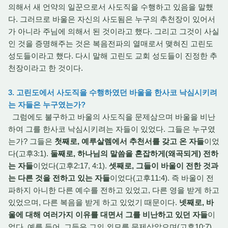
의해서 새 언약의 일꾼으로서 사도직을 수행하고 있음을 말했
다. 그러므로 바울은 자신의 사도됨은 누구의 추천장이 있어서
가 아니라 주님에 의해서 된 것이라고 했다. 그리고 그것이 사실
인 것을 증명해주는 것은 복음전파의 열매로서 맺혀진 고린도
성도들이라고 했다. 다시 말해 고린도 교회 성도들이 진정한 추
천장이라고 한 것이다.
3. 고린도에서 사도직을 수행하였던 바울을 한사코 낙심시키려
는 자들은 누구였는가?
그럼에도 불구하고 바울의 사도직을 문제삼으며 바울을 비난
하여 그를 한사코 낙심시키려는 자들이 있었다. 그들은 누구였
는가? 그들은
첫째로, 예루살렘에서 추천서를 갖고 온 자들
이었
다(고후3:1).
둘째로, 하나님의 말씀을 혼잡하게(왜곡되게) 전하
는 자들
이었다(고후2:17, 4:1).
셋째로, 그들이 바울이 전한 것과
는 다른 것을 전하고 있는 자들
이었다(고후11:4). 즉 바울이 전
파하지 아니한 다른 예수를 전하고 있었고, 다른 영을 받게 하고
있었으며, 다른 복음을 받게 하고 있었기 때문이다.
넷째로, 바
울에 대해 여러가지 이유를 대면서 그를 비난하고 있던 자들
이
었다. 예를 들어, 그들은 그의 외모를 문제삼았으며(고후10:7),