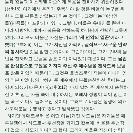
들과 왕들과 이스라엘 자손에게 복음을 전파하기 위함이었다
(행9:15). 여기에서 우리가 주목해야 할 것은 바울이 누구를 위
한 사도로 부름을 받았는가 하는 것이다. 그것에는 '이방인
들'(민족들)이 포함되어 있다. 그렇다. 바울은 유대인들 뿐만 아
니라 이방인에게까지 복음을 전하도록 하나님이 선택한 그릇이
었다. 그러므로 바울은 자신을 가리켜
'새 언약의 일꾼'
이라고
했다(고후3:6). 이는 그가 자신을 가리켜,
질적으로 새로운 언약
의 봉사자
인 것을 말한 것이다. 왜 그런가? 이는 그가 구약의 율
법을 전하라고 보냄을 받은 자가 아니었기 때문이다. 그는
율법
을 완성함으로 구원을 가져다 주신 주 예수님을 전하도록 보냄
을 받은 자
였기 때문이다. 그것은 율법조문의 직분이 아니라 영
의 직분이었다. 왜냐하면 주 예수께서 부활승천하신 후에는 그
영이 되셨기 때문이다(고후3:17). 다시 말해 주 예수께서 승천하
신 이후 믿는 자들 속에 내주하시는 보혜사 성령이 되어 믿는 이
들 속으로 다시 들어오신 것이다. 그러므로 바울은 성령에 의해
사도직분을 수행하고 있다고 말하였던 것이다.
하지만 유대로부터 온 어떤 이들(거짓 사도들)은 자기들은 예
루살렘에서 사도로서 추천장을 가지고 왔는데, 바울은 추천장
이 없으니 사도가 아니라고 했다. 그러자 바울은 자신이 성령에