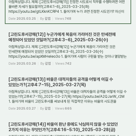
아침묵상입니다. 제목: [고린도후서강해(11)] 진정한 사도로서 직무를 수행하려면 어떤
올바른 자세가 필요할까?(고후4:1~6)_2025-03-25(화)
https://youtu.be/gtLKknKCRP4 1. 들어가며 누가 과연 진정한 사도인가? 자신이
사도라는 것은 대체 어떻게 증명될 ...
Date
2025.03.25
By
갈렙
Views
748
[고린도후서강해(12)] 누군가에게 복음이 가리어진 것은 만세전에
예정되어 있었던 것일까?(고후4:3~6)_2025-03-26(수)
아침묵상입니다. 제목: [고린도후서강해(12)] 누군가에게 복음이 가리어진 것은
만세전에 예정되어 있었던 것일까?(고후4:3~6)_2025-03-26(수)
https://youtu.be/apXMHeleo3o 1. 들어가며 사람이 구원을 받는 것이나 멸망받는
것은 만세전에 이미 예정된 것인...
Date
2025.03.26
By
갈렙
Views
742
[고린도후서강해(13)] 바울은 대적자들의 공격을 어떻게 이길 수
있었는가?(고후4:7~15)_2025-03-27(목)
아침묵상입니다. 제목: [고린도후서강해(13)] 바울은 대적자들의 공격을 어떻게 이길 수
있었는가?(고후4:7~15)_2025-03-27(목) https://youtu.be/A2QJarW_r2M
1. 들어가며 바울이 고린도후서를 써보내게 된 직접적인 이유는 바울의 사도권을
부정하는 고린도...
Date
2025.03.27
By
갈렙
Views
665
[고린도후서강해(14)] 바울이 환난 중에도 낙심하지 않을 수 있었던
2가지 이유는 무엇인가?(고후4:16~5:10)_2025-03-28(금)