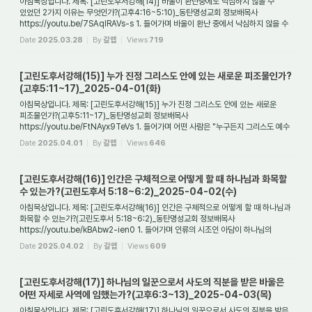
아침묵상입니다. 제목: [고린도후서강해(14)] 바울이 환난중에도 낙심하지 않을 수
있었던 2가지 이유는 무엇인가?(고후4:16~5:10)_동탄명성교회 정보배목사
https://youtu.be/7SAqIRAVs-s 1. 들어가며 바울이 환난 중에서 낙심하지 않을 수
있었던 것은 무엇 ...
Date
2025.03.28
By
갈렙
Views
719
[고린도후서강해(15)] 누가 진정 그리스도 안에 있는 새로운 피조물인가?
(고후5:11~17)_2025-04-01(화)
아침묵상입니다. 제목: [고린도후서강해(15)] 누가 진정 그리스도 안에 있는 새로운
피조물인가?(고후5:11~17)_동탄명성교회 정보배목사
https://youtu.be/FtNAyx9TeVs 1. 들어가며 어떤 사람은 "누구든지 그리스도 예수
안에 있으면 새로운 피조물이라. 이전 ...
Date
2025.04.01
By
갈렙
Views
646
[고린도후서강해(16)] 인간은 구체적으로 어떻게 할 때 하나님과 화목할
수 있는가?(고린도후서 5:18~6:2)_2025-04-02(수)
아침묵상입니다. 제목: [고린도후서강해(16)] 인간은 구체적으로 어떻게 할 때 하나님과
화목할 수 있는가?(고린도후서 5:18~6:2)_동탄명성교회 정보배목사
https://youtu.be/kBAbw2-ien0 1. 들어가며 인류의 시조인 아담이 하나님의
말씀에 불순종함으로 인하...
Date
2025.04.02
By
갈렙
Views
609
[고린도후서강해(17)] 하나님의 일꾼으로서 사도의 직분을 받은 바울은
어떤 자세로 사역에 임했는가?(고후6:3~13)_2025-04-03(목)
아침묵상입니다. 제목: [고린도후서강해(17)] 하나님의 일꾼으로서 사도의 직분을 받은