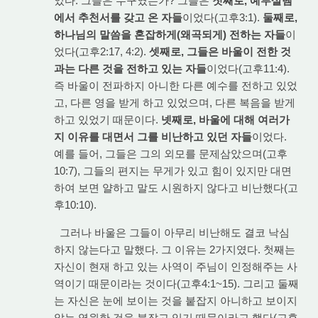
었다. 그들은 누구였는가? 그들은
첫째로, 예루살렘
에서 추천서를 갖고 온 자들
이었다(고후3:1).
둘째로,
하나님의 말씀을 혼잡하게(왜곡되게) 전하는 자들
이
었다(고후2:17, 4:2).
셋째로, 그들은 바울이 전한 것
과는 다른 것을 전하고 있는 자들
이었다(고후11:4).
즉 바울이 전파하지 아니한 다른 예수를 전하고 있었
고, 다른 영을 받게 하고 있었으며, 다른 복음을 받게
하고 있었기 때문이다.
넷째로, 바울에 대해 여러가
지 이유를 대면서 그를 비난하고 있던 자들
이었다.
예를 들어, 그들은 그의 외모를 문제삼았으며(고후
10:7), 그들의 편지는 무게가 있고 힘이 있지만 대면
하여 보면 얄하고 말도 시원하지 않다고 비난했다(고
후10:10).
그러나 바울은 그들이 아무리 비난해도 결코 낙심
하지 않는다고 말했다. 그 이유는 2가지였다. 첫째는
자신이 현재 하고 있는 사역이 주님이 인정해주는 사
역이기 때문이라는 것이다(고후4:1~15). 그리고 둘째
는 자신은 눈에 보이는 것을 붙잡지 아니하고 보이지
않는 영원한 것을 붙잡고 있기 때문이라고 했다(고후