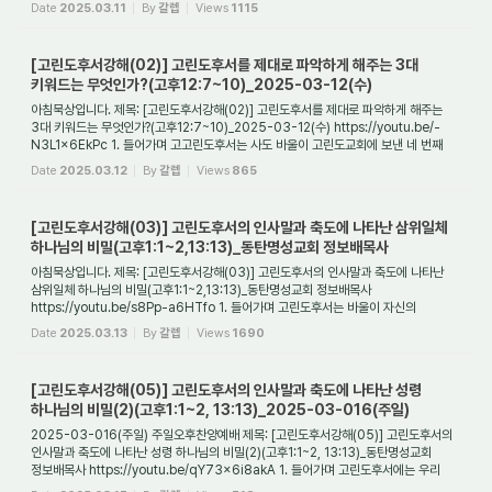
고린도교회에게 고린도전서를 보낸 후 약 6개월 정...
Date
2025.03.11
By
갈렙
Views
1115
[고린도후서강해(02)] 고린도후서를 제대로 파악하게 해주는 3대
키워드는 무엇인가?(고후12:7~10)_2025-03-12(수)
아침묵상입니다. 제목: [고린도후서강해(02)] 고린도후서를 제대로 파악하게 해주는
3대 키워드는 무엇인가?(고후12:7~10)_2025-03-12(수) https://youtu.be/-
N3L1x6EkPc 1. 들어가며 고고린도후서는 사도 바울이 고린도교회에 보낸 네 번째
서신이다. 첫 번째...
Date
2025.03.12
By
갈렙
Views
865
[고린도후서강해(03)] 고린도후서의 인사말과 축도에 나타난 삼위일체
하나님의 비밀(고후1:1~2,13:13)_동탄명성교회 정보배목사
아침묵상입니다. 제목: [고린도후서강해(03)] 고린도후서의 인사말과 축도에 나타난
삼위일체 하나님의 비밀(고후1:1~2,13:13)_동탄명성교회 정보배목사
https://youtu.be/s8Pp-a6HTfo 1. 들어가며 고린도후서는 바울이 자신의
개인적인 감정을 진솔하게 표현...
Date
2025.03.13
By
갈렙
Views
1690
[고린도후서강해(05)] 고린도후서의 인사말과 축도에 나타난 성령
하나님의 비밀(2)(고후1:1~2, 13:13)_2025-03-016(주일)
2025-03-016(주일) 주일오후찬양예배 제목: [고린도후서강해(05)] 고린도후서의
인사말과 축도에 나타난 성령 하나님의 비밀(2)(고후1:1~2, 13:13)_동탄명성교회
정보배목사 https://youtu.be/qY73x6i8akA 1. 들어가며 고린도후서에는 우리
그리스도인들에게 ...