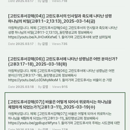
Date
2025.03.17
By
갈렙
Views
718
[고린도후서강해(04)] 고린도후서의 인사말과 축도에 나타난 성령
하나님의 비밀(고후1:1~2,13:13)_2025-03-14(금)
아침묵상입니다. 제목: [고린도후서강해(04)] 고린도후서의 인사말과 축도에 나타난
성령 하나님의 비밀(고후1:1~2,13:13)_동탄명성교회 정보배목사
https://youtu.be/AJHOvKKxfwE 1. 들어가며 고린도후서에 보면 삼위일체
하나님의 신비를 알려주는 몇몇 단서...
Date
2025.03.17
By
갈렙
Views
735
[고린도후서강해(06)] 고린도후서에 나타난 성령님은 어떤 분이신가?
(고후3:17~18)_2025-03-18(화)
아침묵상입니다. 제목: [고린도후서강해(06)] 고린도후서에 나타난 성령님은 어떤
분이신가?(고후3:17~18)_동탄명성교회 정보배목사
https://youtu.be/Lo3DMiyMkxM 1. 들어가며 고린도후서는 바울이 쓴 가장
개인적인 서신이다. 그리고 이 편지의 주제는 사도...
Date
2025.03.18
By
갈렙
Views
915
[고린도후서강해(07)] 바울은 어떻게 되어서 위로하시는 하나님을
체험하게 되었는가?(고후1:3~11)_2025-03-19(수)
아침묵상입니다. 제목: [고린도후서강해(07)] 바울은 어떻게 되어서 위로하시는
하나님을 체험하게 되었는가?(고후1:3~11)_동탄명성교회 정보배목사
https://youtu.be/gp8upzWfyns 1. 들어가며 고린도후서의 주제는 사도권에 대한
해명과 변호이다. 그러나 사...
Date
2025.03.19
By
갈렙
Views
778