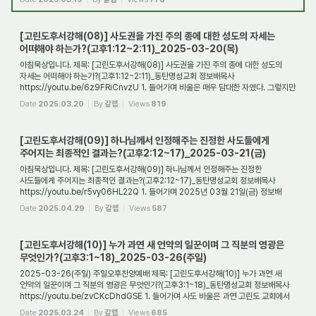
[고린도후서강해(08)] 사도권을 가진 주의 종에 대한 성도의 자세는
어떠해야 하는가?(고후1:12~2:11)_2025-03-20(목)
아침묵상입니다. 제목: [고린도후서강해(08)] 사도권을 가진 주의 종에 대한 성도의
자세는 어떠해야 하는가?(고후1:12~2:11)_동탄명성교회 정보배목사
https://youtu.be/6z9FRiCnvzU 1. 들어가며 바울은 매우 담대한 자였다. 그렇지만
그도 두렵고 떨었던 적...
Date
2025.03.20
By
갈렙
Views
819
[고린도후서강해(09)] 하나님께서 인정해주는 진정한 사도들에게
주어지는 최종적인 결과는?(고후2:12~17)_2025-03-21(금)
아침묵상입니다. 제목: [고린도후서강해(09)] 하나님께서 인정해주는 진정한
사도들에게 주어지는 최종적인 결과는?(고후2:12~17)_동탄명성교회 정보배목사
https://youtu.be/r5vy06HL22Q 1. 들어가며 2025년 03월 21일(금) 정보배
목사
Date
2025.04.29
By
갈렙
Views
587
[고린도후서강해(10)] 누가 과연 새 언약의 일꾼이며 그 직분의 영광은
무엇인가?(고후3:1~18)_2025-03-26(주일)
2025-03-26(주일) 주일오후찬양예배 제목: [고린도후서강해(10)] 누가 과연 새
언약의 일꾼이며 그 직분의 영광은 무엇인가?(고후3:1~18)_동탄명성교회 정보배목사
https://youtu.be/zvCKcDhdGSE 1. 들어가며 사도 바울은 과연 고린도 교회에서
몇 통의 편지를...
Date
2025.03.24
By
갈렙
Views
685