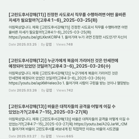
[고린도후서강해(11)] 진정한 사도로서 직무를 수행하려면 어떤 올바른
자세가 필요할까?(고후4:1~6)_2025-03-25(화)
아침묵상입니다. 제목: [고린도후서강해(11)] 진정한 사도로서 직무를 수행하려면 어떤
올바른 자세가 필요할까?(고후4:1~6)_2025-03-25(화)
https://youtu.be/gtLKknKCRP4 1. 들어가며 누가 과연 진정한 사도인가? 자신이
사도라는 것은 대체 어떻게 증명될 ...
Date
2025.03.25
By
갈렙
Views
748
[고린도후서강해(12)] 누군가에게 복음이 가리어진 것은 만세전에
예정되어 있었던 것일까?(고후4:3~6)_2025-03-26(수)
아침묵상입니다. 제목: [고린도후서강해(12)] 누군가에게 복음이 가리어진 것은
만세전에 예정되어 있었던 것일까?(고후4:3~6)_2025-03-26(수)
https://youtu.be/apXMHeleo3o 1. 들어가며 사람이 구원을 받는 것이나 멸망받는
것은 만세전에 이미 예정된 것인...
Date
2025.03.26
By
갈렙
Views
742
[고린도후서강해(13)] 바울은 대적자들의 공격을 어떻게 이길 수
있었는가?(고후4:7~15)_2025-03-27(목)
아침묵상입니다. 제목: [고린도후서강해(13)] 바울은 대적자들의 공격을 어떻게 이길 수
있었는가?(고후4:7~15)_2025-03-27(목) https://youtu.be/A2QJarW_r2M
1. 들어가며 바울이 고린도후서를 써보내게 된 직접적인 이유는 바울의 사도권을
부정하는 고린도...
Date
2025.03.27
By
갈렙
Views
665