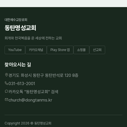
대한예수교장로회
동탄명성교회
회개와 천국복음을 온 세상에 전하는 교회
YouTube
카카오채널
Play Store 앱
쇼핑몰
선교회
찾아오시는 길
경기도 화성시 동탄구 동탄반석로 120 8층
031-613-2001
카카오톡 "
동탄명성교회
" 검색
church@dongtanms.kr
Copyright 2026 © 동탄명성교회