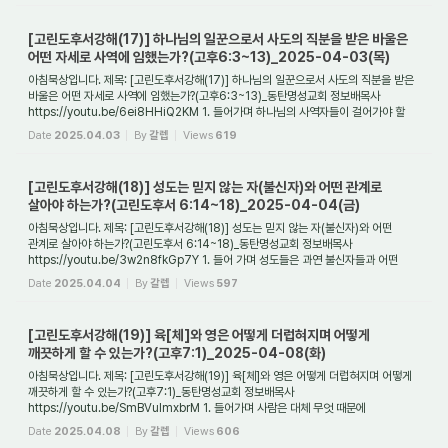
[고린도후서강해(17)] 하나님의 일꾼으로서 사도의 직분을 받은 바울은
어떤 자세로 사역에 임했는가?(고후6:3~13)_2025-04-03(목)
아침묵상입니다. 제목: [고린도후서강해(17)] 하나님의 일꾼으로서 사도의 직분을 받은
바울은 어떤 자세로 사역에 임했는가?(고후6:3~13)_동탄명성교회 정보배목사
https://youtu.be/6ei8HHiQ2KM 1. 들어가며 하나님의 사역자들이 걸어가야 할
길은 어떤 것인...
Date
2025.04.03
By
갈렙
Views
619
[고린도후서강해(18)] 성도는 믿지 않는 자(불신자)와 어떤 관계로
살아야 하는가?(고린도후서 6:14~18)_2025-04-04(금)
아침묵상입니다. 제목: [고린도후서강해(18)] 성도는 믿지 않는 자(불신자)와 어떤
관계로 살아야 하는가?(고린도후서 6:14~18)_동탄명성교회 정보배목사
https://youtu.be/3w2n8fkGp7Y 1. 들어 가며 성도들은 과연 불신자들과 어떤
관계를 맺고 살아야 하는가...
Date
2025.04.04
By
갈렙
Views
597
[고린도후서강해(19)] 육[체]와 영은 어떻게 더럽혀지며 어떻게
깨끗하게 할 수 있는가?(고후7:1)_2025-04-08(화)
아침묵상입니다. 제목: [고린도후서강해(19)] 육[체]와 영은 어떻게 더럽혀지며 어떻게
깨끗하게 할 수 있는가?(고후7:1)_동탄명성교회 정보배목사
https://youtu.be/SmBVulmxbrM 1. 들어가며 사람은 대체 무엇 때문에
더럽혀지는가? 그리고 만약 사람이 더럽...
Date
2025.04.08
By
갈렙
Views
606