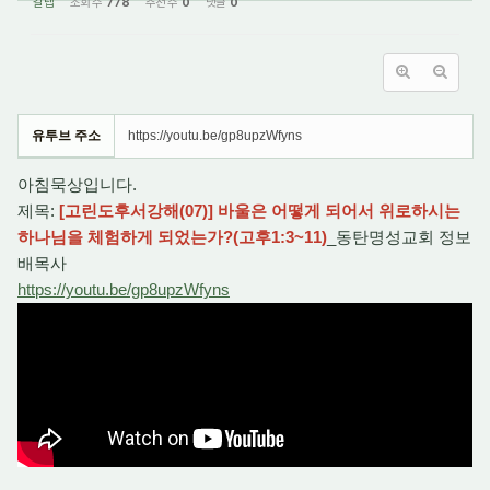
갈렙
조회 수
778
추천 수
0
댓글
0
유투브 주소
https://youtu.be/gp8upzWfyns
아침묵상입니다.
제목:
[고린도후서강해(07)] 바울은 어떻게 되어서 위로하시는
하나님을 체험하게 되었는가?(고후1:3~11)
_동탄명성교회 정보
배목사
https://youtu.be/gp8upzWfyns