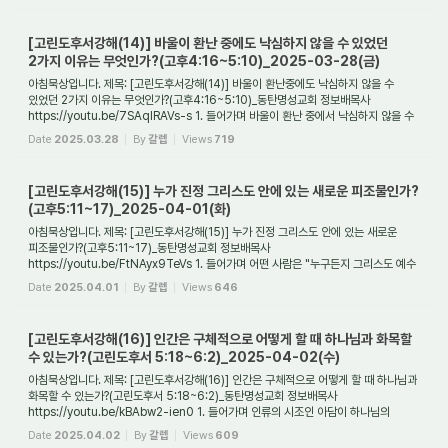
[고린도후서강해(14)] 바울이 환난 중에도 낙심하지 않을 수 있었던
2가지 이유는 무엇인가?(고후4:16~5:10)_2025-03-28(금)
아침묵상입니다. 제목: [고린도후서강해(14)] 바울이 환난중에도 낙심하지 않을 수
있었던 2가지 이유는 무엇인가?(고후4:16~5:10)_동탄명성교회 정보배목사
https://youtu.be/7SAqIRAVs-s 1. 들어가며 바울이 환난 중에서 낙심하지 않을 수
있었던 것은 무엇 ...
Date
2025.03.28
By
갈렙
Views
719
[고린도후서강해(15)] 누가 진정 그리스도 안에 있는 새로운 피조물인가?
(고후5:11~17)_2025-04-01(화)
아침묵상입니다. 제목: [고린도후서강해(15)] 누가 진정 그리스도 안에 있는 새로운
피조물인가?(고후5:11~17)_동탄명성교회 정보배목사
https://youtu.be/FtNAyx9TeVs 1. 들어가며 어떤 사람은 "누구든지 그리스도 예수
안에 있으면 새로운 피조물이라. 이전 ...
Date
2025.04.01
By
갈렙
Views
646
[고린도후서강해(16)] 인간은 구체적으로 어떻게 할 때 하나님과 화목할
수 있는가?(고린도후서 5:18~6:2)_2025-04-02(수)
아침묵상입니다. 제목: [고린도후서강해(16)] 인간은 구체적으로 어떻게 할 때 하나님과
화목할 수 있는가?(고린도후서 5:18~6:2)_동탄명성교회 정보배목사
https://youtu.be/kBAbw2-ien0 1. 들어가며 인류의 시조인 아담이 하나님의
말씀에 불순종함으로 인하...
Date
2025.04.02
By
갈렙
Views
609