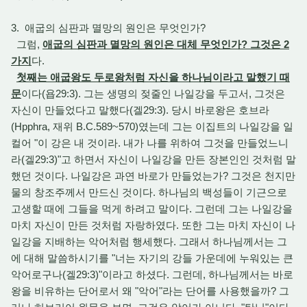
3. 애굽의 심판과 멸망의 원인은 무엇인가?
그럼,
애굽의 심판과 멸망의 원인은 대체 무엇인가? 그것은 2
가지
다.
첫째는 애굽왕도 두로왕처럼 자신을 하나님이라고 말했기 때
문
이다(욥29:3). 그는 생명의 젖줄인 나일강을 두고서, 그것은
자신이 만들었다고 말했다(겔29:3). 당시 바로왕은 호브라
(Hpphra, 재위 B.C.589~570)였는데 그는 이집트의 나일강을 일
컬어 "이 강은 내 것이라. 내가 나를 위하여 그것을 만들었느니
라(겔29:3)"고 하면서 자신이 나일강을 만든 장본인인 것처럼 말
했던 것이다. 나일강은 과연 바로가 만들었는가? 그것은 천지만
물의 창조주께서 만드신 것이다. 하나님의 백성들이 기근으로
고생할 때에 그들을 먹게 하려고 말이다. 그런데 그는 나일강을
마치 자신이 만든 것처럼 자랑하였다. 또한 그는 마치 자신이 나
일강을 지배하는 악어처럼 행세했다. 그래서 하나님께서는 그
에 대해 말씀하시기를 "너는 자기의 강들 가운데에 누워있는 큰
악어로구나(겔29:3)"이라고 하셨다. 그런데, 하나님께서는 바로
왕을 비유하는 단어로서 왜 "악어"라는 단어를 사용했을까? 그