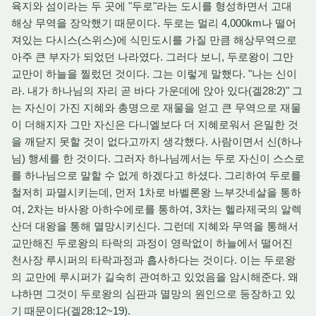
육지와 섬이라는 두 곳에 "두로"라는 도시를 형성하면서 고대
해상 무역을 장악했기 때문이다. 두로는 멀리 4,000km나 떨어
져있는 다시스(스위스)에 식민도시를 가질 만큼 해상무역으로
아주 큰 부자가 되었던 나라였다. 그러다 보니, 두로왕이 그만
교만이 하늘을 찔렀던 것이다. 그는 이렇게 말했다. "나는 신이
라. 내가 하나님의 자리 곧 바다 가운데에 앉아 있다(겔28:2)" 그
는 자신이 가진 지혜와 총명으로 재물을 얻고 큰 무역으로 재물
이 더해지자 그만 자신은 다니엘보다 더 지혜로워서 은밀한 것
을 깨닫지 못할 것이 없다고까지 생각했다. 사람이면서 신(하나
님) 행세를 한 것이다. 그러자 하나님께서는 두로 자신이 스스로
를 하나님으로 말할 수 없게 하겠다고 하셨다. 그리하여 두로를
철저히 파멸시키는데, 먼저 1차로 바벨론왕 느부갓네살을 통하
여, 2차는 바사왕 아하수에로를 통하여, 3차는 헬라제국의 알렉
산더 대왕을 통해 멸망시키신다. 그런데 지혜와 무역을 통해서
교만해진 두로왕의 타락의 과정이 영락없이 하늘에서 떨어진
천사장 루시퍼의 타락과정과 흡사하다는 것이다. 이는 두로왕
의 교만에 루시퍼가 길숙히 관여하고 있었음을 암시해준다. 왜
냐하면 그것이 두로왕의 심판과 멸망의 원인으로 등장하고 있
기 때문이다(겔28:12~19).