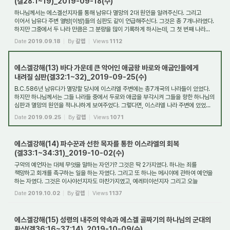
(겔28:1~19)_2019-09-18(수)
하나님께서는 에스겔선지자를 통해 남유다 멸망의 2대 원인을 알려주신다. 그리고
이어서 남유다 주변 열방(이방)들의 심판도 같이 언급해주신다. 그것은 총 7개나라였다.
하지만 그중에서 두 나라 만큼은 그 분량을 많이 기록하게 하시는데, 그 첫 번째 나라...
Date
2019.09.18
By
갈렙
Views
1112
에스겔강해(13) 바다 가운데 큰 악어인 애굽왕 바로와 애굽인들에게
내려질 심판(겔32:1~32)_2019-09-25(수)
B.C.586년 남유다가 멸망할 당시에 이스라엘 주변에는 총7개국의 나라들이 있었다.
하지만 하나님께서는 그들 나라들 중에서 두로와 애굽을 부각시켜 그들을 향한 하나님의
심판과 멸망의 원인을 적나나하게 보여주었다. 그렇다면, 이스라엘 나라 주변에 있었...
Date
2019.09.25
By
갈렙
Views
1071
에스겔강해(14) 파수꾼과 선한 목자를 통한 이스라엘의 회복
(겔33:1~34:31)_2019-10-02(수)
구약의 예언자는 대체 무엇을 말하는 자인가? 그것은 딱 2가지였다. 하나는 죄를
책망하고 회개를 촉구하는 일을 하는 자였다. 그리고 또 하나는 메시야에 관하여 예언을
하는 자였다. 그것은 이사야선지자도 마찬가지였고, 예레미야선지자 그리고 오늘
우리가...
Date
2019.10.02
By
갈렙
Views
1137
에스겔강해(15) 성령의 내주의 약속과 에스겔 골짜기의 하나님의 군대의
환상(겔36:16~37:14)_2019-10-09(수)