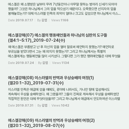
에스겔은 왜 소명받은 날부터 무려 7년동안이나 아무말 못하는 벙어리 신세가 되어야
했을까? 그것은 하나님께서 그의 입을 막으셨기 때문이다. 오죽했으면 선지자의 입을
봉해놓았는가? 대체 이스라엘 민족의 죄악이 얼마나 크고도 깊었으면 하나님께서 이스...
Date
2019.07.17
By
갈렙
Views
1166
에스겔강해(07) 에스겔의 행동예언들과 하나님의 심판의 도구들
(겔4:1~5:17)_2019-07-24(수)
왜 에스겔은 부름받고 난 후 자신의 입을 열어 말로써 예언하지 못했는가? 예언자로
부르심을 받았다면서 그는 왜 외치지 못했는가? 그리고 하나님께서는 특별히
에스겔에게는 행동예언을 많이 시키셨다. 그렇다면 그가 했던 행위예언들은 대체 무엇을
의미하...
Date
2019.07.24
By
갈렙
Views
1134
에스겔강해(08) 이스라엘의 반역과 우상숭배의 여정(1)
(겔20:1~32)_2019-07-31(수)
이스라엘 민족은 애굽에 있을 때에도, 광야에 나와서도, 가나안 땅에 입성해서도
계속해서 우상을 숭배하였다. 왜 그랬을까? 그들이 진짜로 계속해서 우상을 숭배하였던
직접적인 원인은 대체 무엇이었을까? 그리고 하나님께서 애굽에서 인도하여낸 이스라엘
...
Date
2019.07.31
By
갈렙
Views
1042
에스겔강해(09) 이스라엘의 반역과 우상숭배의 여정(2)
(겔20:1~32)_2019-08-07(수)