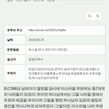
갈렙
조회 수
1071
추천 수
0
댓글
0
유투브 주소
https://youtu.be/D8F0zXfgIfw
날짜
2019-09-25
본문말씀
에스겔 32:1~32(구약 1201면)
설교자
정병진목사
애굽(이집트)의심판,큰악어,갈대지팡이,탄닌(용과뱀),사
주제어
막과황무지,바벨론왕느부갓네살,애굽왕호프라,두로의멸
망,하나님의섭리와주권
B.C.586년 남유다가 멸망할 당시에 이스라엘 주변에는 총7개국
의 나라들이 있었다. 하지만 하나님께서는 그들 나라들 중에서
두로와 애굽을 부각시켜 그들을 향한 하나님의 심판과 멸망의
원인을 적나나하게 보여주었다. 그렇다면, 이스라엘 나라 주변