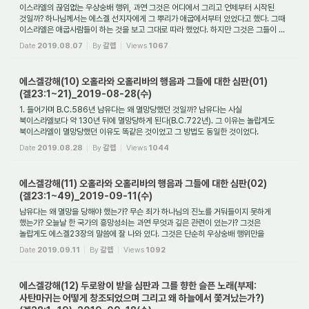
이스라엘의 끊임없는 우상숭배 행위, 과연 그것은 어디에서 그리고 언제부터 시작된
것일까? 하나님께서는 에스겔 선지자에게 그 뿌리가 애굽에서부터 있었다고 했다. 그때
이스라엘은 애굽사람들이 하는 것을 보고 그대로 따라 했었다. 하지만 그것은 그들이 ...
Date
2019.08.07
By
갈렙
Views
1067
에스겔강해(10) 오홀라와 오홀리바의 행음과 그들에 대한 심판(01)
(겔23:1~21)_2019-08-28(수)
1. 들어가며 B.C.586년 남유다는 왜 멸망당했던 것일까? 남유다는 사실
북이스라엘보다 약 130년 뒤에 멸망당하게 된다(B.C.722년). 그 이유는 놀랍게도
북이스라엘이 멸망당했던 이유도 똑같은 것이었고 그 방법도 동일한 것이었다.
하나님께서는 한 민족을 ...
Date
2019.08.28
By
갈렙
Views
1044
에스겔강해(11) 오홀라와 오홀리바의 행음과 그들에 대한 심판(02)
(겔23:1~49)_2019-09-11(수)
남유다는 왜 멸망을 당해야 했는가? 무슨 죄가 하나님의 진노를 거둬들이지 못하게
했는가? 오늘날 한 국가의 흥망성쇠는 과연 무엇과 깊은 관련이 있는가? 그것은
놀랍게도 에스겔23장의 말씀에 잘 나와 있다. 그것은 단순히 우상숭배 행위만을
가리키고 있지...
Date
2019.09.11
By
갈렙
Views
1092
에스겔강해(12) 두로왕이 받을 심판과 그를 향한 슬픈 노래(부제:
사탄마귀는 어떻게 창조되었으며 그리고 왜 하늘에서 쫓겨났는가?)