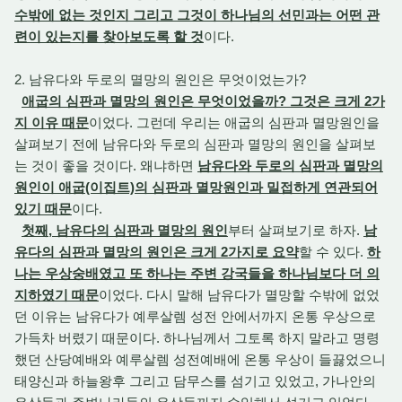
수밖에 없는 것인지 그리고 그것이 하나님의 선민과는 어떤 관
련이 있는지를 찾아보도록 할 것
이다.
2. 남유다와 두로의 멸망의 원인은 무엇이었는가?
애굽의 심판과 멸망의 원인은 무엇이었을까? 그것은 크게 2가
지 이유 때문
이었다. 그런데 우리는 애굽의 심판과 멸망원인을
살펴보기 전에 남유다와 두로의 심판과 멸망의 원인을 살펴보
는 것이 좋을 것이다. 왜냐하면
남유다와 두로의 심판과 멸망의
원인이 애굽(이집트)의 심판과 멸망원인과 밀접하게 연관되어
있기 때문
이다.
첫째, 남유다의 심판과 멸망의 원인
부터 살펴보기로 하자.
남
유다의 심판과 멸망의 원인은 크게 2가지로 요약
할 수 있다.
하
나는 우상숭배였고 또 하나는 주변 강국들을 하나님보다 더 의
지하였기 때문
이었다. 다시 말해 남유다가 멸망할 수밖에 없었
던 이유는 남유다가 예루살렘 성전 안에서까지 온통 우상으로
가득차 버렸기 때문이다. 하나님께서 그토록 하지 말라고 명령
했던 산당예배와 예루살렘 성전예배에 온통 우상이 들끓었으니
태양신과 하늘왕후 그리고 담무스를 섬기고 있었고, 가나안의