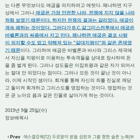
는 다른 무엇보다도 애굽을 의지하려고 애썻다. 왜냐하면 지구
상에서 그러나
애굽은 가장 안전한 나라, 전쟁에 지지 않을 나라
처럼 보였기 때문이다. 하지만 전쟁의 결과는 갈리었다. 애굽이
계속 패하는 것이었다. 그러다가 B.C.갈그미스전투에서 애굽은
바벨론과의 싸움에서 지고 만다. 왜나하면 애굽은 결코 사람
이 의지할 수도 없고 약해져 있는 "갈대지팡이"와 같은 존재였
기 때문
이다. 그리하여 애굽은 바벨론과 바사와 그리스 제국에
서 자신을 지팡이로 이용하는 투숙객들을 상대로 장사하여 돈
을 좀 벌게 된다. 그러나 성도들은 이집트왕과 같은 자가 되어서
는 절대 안 되었다는 점이다. 그러나 모든 것이 끝난 것이 아니
라, 이제 시작인 셈이다. 회개를 통해 자신의 죄를 진실로 깨닫
고 돌이켜 회개하고 그리스도를 영접하는 것이다. 영접하는 것
은 곧 노아요 욥과 같은 인물로 살아가게 하는 것이다.
2019년 9월 25일(수)
정보배목사
Prev
에스겔강해(12) 두로왕이 받을 심판과 그를 향한 슬픈 노래(부