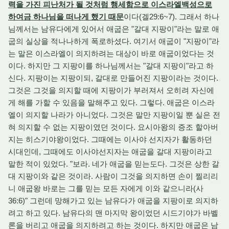
력을 가진 피난처가 될 것처럼 행세함으로 이스라엘백성으로
하여금 하나님을 떠나게 했기 때문
이다(겔29:6~7). 그래서 하나
님께서는 남유다에게 있어서 애굽은 "갈대 지팡이"라는 말로 애
굽의 실상을 적나나하게 폭로하셨다. 여기서 애굽이 "지팡이"라
는 말은 이스라엘이 의지하려는 대상이 바로 애굽이었다는 것
이다. 하지만 그 지팡이를 하나님께서는 "갈대 지팡이"라고 하
신다. 지팡이는 지팡이되, 갈대로 만들어진 지팡이라는 것이다.
그것은 그것을 의지할 때에 지팡이가 부러져서 오히려 자신에
게 해를 가할 수 있음을 말해주고 있다. 그렇다. 애굽은 이스라
엘이 의지할 나라가 아니었다. 그것은 말만 지팡이일 뿐 실은 전
혀 의지할 수 없는 지팡이였던 것이다. 요시아왕의 증조 할아버
지는 히스기야왕이었다. 그때에는 이사야 선지자가 활동하던
시대인데, 그때에도 이사야선지자는 애굽을 갈대 지팡이라고
말한 적이 있었다. "보라. 네가 애굽을 믿는도다. 그것은 상한 갈
대 지팡이와 같은 것이라. 사람이 그것을 의지하면 손이 찔리리
니 애굽왕 바로는 그를 믿는 모든 자에게 이와 같으니라(사
36:6)" 그런데 망해가고 있는 남유다가 애굽을 지팡이로 의지하
려고 하고 있다. 남유다의 맨 마지막 왕이었던 시드기야가 바벨
론을 버리고 애굽을 의지하려고 하는 것이다. 하지만 애굽은 남