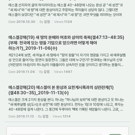
에스겔 선지자의 글의 하이라이트는 에스겔 40~48장에 나오는 환상 곧 "새 성전"과
"새 제사"와 "새 땅"에 대한 환상이라고 주장하는 학자들이 상당히 많다. 그렇다면
에스겔이 보았다던 "새 성전"과 "새 제사"와 ":새 땅"은 과연 무엇을 의미하는 것이며
과연...
Date
2019.10.30
By
갈렙
Views
1124
에스겔강해(19) 새 땅의 분배와 여호와 삼마의 축복(겔47:13~48:35)
(부제: 천국에 있는 땅을 기업으로 얻으려면 어떻게 해야
하는가?)_2019-11-06(수)
계21:24에 보면, 새 하늘과 새 땅에서 "땅의 왕들"이 자기의 영광을 가지고 새 예루살렘
성 안으로 들어가는 장면이 등장한다. 그들은 대체 누구인가? 천국에는 예수님의 신부
(어린양의 아내)이자 하나님의 아들들이자 상속자만 있을 것이라고 생각하는 분들이...
Date
2019.11.06
By
갈렙
Views
1497
에스겔강해(20) 에스겔이 본 환상과 요한계시록과의 상관관계(1)
(겔48:30~35)_2019-11-13(수)
에스겔은 크게 2가지 환상을 본다. 하나는 "하나님의 보좌"에 대한 환상이고 또 하나는
"새 예루살렘 성(도시)과 성전"에 대한 환상이다. 전자는 1장과 10장에 나오고, 후자는
40~48장에 걸쳐 나온다. 그 중간에 두루마리 책에 기록된 재앙들이 나온다. 고로, ...
Date
2019.11.13
By
갈렙
Views
1314