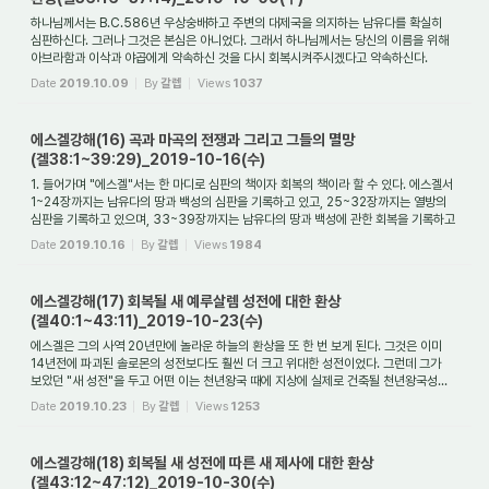
하나님께서는 B.C.586년 우상숭배하고 주변의 대제국을 의지하는 남유다를 확실히
심판하신다. 그러나 그것은 본심은 아니었다. 그래서 하나님께서는 당신의 이름을 위해
아브라함과 이삭과 야곱에게 약속하신 것을 다시 회복시켜주시겠다고 약속하신다.
그렇...
Date
2019.10.09
By
갈렙
Views
1037
에스겔강해(16) 곡과 마곡의 전쟁과 그리고 그들의 멸망
(겔38:1~39:29)_2019-10-16(수)
1. 들어가며 "에스겔"서는 한 마디로 심판의 책이자 회복의 책이라 할 수 있다. 에스겔서
1~24장까지는 남유다의 땅과 백성의 심판을 기록하고 있고, 25~32장까지는 열방의
심판을 기록하고 있으며, 33~39장까지는 남유다의 땅과 백성에 관한 회복을 기록하고
...
Date
2019.10.16
By
갈렙
Views
1984
에스겔강해(17) 회복될 새 예루살렘 성전에 대한 환상
(겔40:1~43:11)_2019-10-23(수)
에스겔은 그의 사역 20년만에 놀라운 하늘의 환상을 또 한 번 보게 된다. 그것은 이미
14년전에 파괴된 솔로몬의 성전보다도 훨씬 더 크고 위대한 성전이었다. 그런데 그가
보았던 "새 성전"을 두고 어떤 이는 천년왕국 때에 지상에 실제로 건축될 천년왕국성...
Date
2019.10.23
By
갈렙
Views
1253
에스겔강해(18) 회복될 새 성전에 따른 새 제사에 대한 환상
(겔43:12~47:12)_2019-10-30(수)