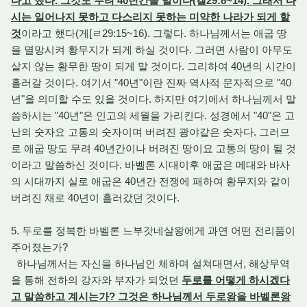
다고 했다. 그것도 무려 40년간을 말이다(겔29:8~14). 그래서 다
시는 일어나지 못하고 다스리지 못하는 미약한 나라가 되게 할
것
이라고 했다(게[ㄹ29:15~16). 그렇다. 하나님께서는 애굽 땅
을 멸망시켜 황무지가 되게 하실 것이다. 그러면 사람이 아무도
살지 않는 황무한 땅이 되게 말 것이다. 그리하여 40년의 시간이
흘러갈 것이다. 여기서 "40년"이란 진짜 역사적 문자적으로 "40
년"을 의미할 수도 있을 것이다. 하지만 여기에서 하나님께서 말
씀하시는 "40년"은 인고의 세월을 가리킨다. 성경에서 "40"은 고
난의 숫자요 고통의 숫자이며 버려진 광야같은 숫자다. 그러므
로 애굽 땅도 무려 40년간이나 버려진 땅이요 고통의 땅이 될 것
이라고 말씀하신 것이다. 바벨론 시대이후 애굽은 메대와 바사
의 시대까지 실로 애굽은 40년간 전쟁에 패하여 황무지와 같이
버려진 채로 40년이 흘러갔던 것이다.
5. 두로를 정복한 바벨론 느부갓네살왕에게 과연 어떤 전리품이
주어졌는가?
하나님께서는 자신을 하나님인 체하며 설쳐대면서, 해상무역
을 통해 전하의 강자와 부자가 되었던
두로를 어떻게 하시겠다
고 말씀하고 계시는가? 그것은 하나님께서 두로왕을 바벨론왕