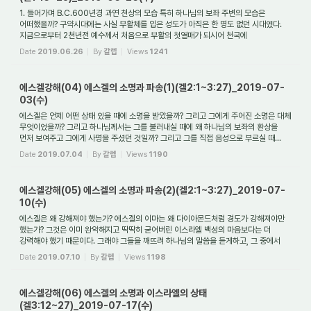
1. 들어가며 B.C.600년경 과연 천상의 모습 특히 하나님의 보좌 주변의 모습은
어떠했을까? 구약시대에는 사실 부활체를 입은 성도가 아직은 한 명도 없던 시대였다.
지금으로부터 2천년전 예수께서 처음으로 부활의 첫열매가 되시어 천국에
들어가셨으니, 에...
Date
2019.06.26
By
갈렙
Views
1241
에스겔강해(04) 에스겔의 소명과 파송(1)(겔2:1~3:27)_2019-07-
03(수)
에스겔은 언제 어떤 상태 있을 때에 소명을 받았을까? 그리고 그에게 주어진 소명은 대체
무엇이었을까? 그리고 하나님께서는 그를 불러내실 때에 왜 하나님의 보좌의 환상을
먼저 보여주고 그에게 사명을 주셨던 것일까? 그리고 그를 직접 음성으로 부르실 때...
Date
2019.07.04
By
갈렙
Views
1190
에스겔강해(05) 에스겔의 소명과 파송(2)(겔2:1~3:27)_2019-07-
10(수)
에스겔은 왜 강해져야 했는가? 에스겔의 이마는 왜 다이아몬드처럼 경도가 강해져야만
했는가? 그것은 이미 완악해지고 딱딱히 굳어버린 이스라엘 백성의 마음보다는 더
강력해야 했기 때문이다. 그래야 그들을 깨뜨려 하나님의 말씀을 듣게하고, 그 중에서
한...
Date
2019.07.10
By
갈렙
Views
1198
에스겔강해(06) 에스겔의 소명과 이스라엘의 상태
(겔3:12~27)_2019-07-17(수)