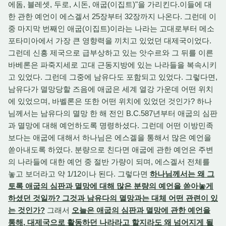
에돔, 블레셋, 두로, 시돈, 애굽(이집트)"을 가리킨다.이들에 대
한 관한 예언이 에스겔서 25장부터 32장까지 나온다. 그런데 이
중 마지막 번째인 애굽(이집트)이라는 나라는 고대로부터 메소
포타미아에서 가장 큰 영향력을 끼치고 있었던 대제국이었다.
그런데 신흥 제국으로 급부상하고 있는 앗수르와 그 뒤를 이른
바베론은 파죽지세로 고대 근동지방에 있는 나라들을 복속시키
고 있었다. 그런데 그중에 남유다도 포함되고 있었다. 그렇다면,
남유다가 멸망당할 즈음에 애굽은 세계 열강 가운데 어떤 위치
에 있었으며, 바벨론은 또한 어떤 위치에 있었던 것인가? 하나
님께서는 남유다의 멸망 한 해 전인 B.C.587년부터 애굽의 심판
과 멸망에 대해 예언하도록 명령하셨다. 그런데 어떤 이방민족
보다는 애굽에 대해서 하나님은 에스겔을 통해서 많은 예언을
쏟아내도록 하였다. 분량으로 친다면 애굽에 관한 예언은 주변
의 나라들에 대한 예언 중 절반 가량이 되며, 에스겔서 전체를
놓고 보더라고 약 1/12이나 된다. 그렇다면
하나님께서는 왜 그
토록 애굽의 심판과 멸망에 대해 많은 분량의 예언을 쏟아놓게
하셨던 것일까? 그것과 남유다의 멸망과는 대체 어떤 관련이 있
는 것인가?
그래서
오늘은 애굽의 심판과 멸망에 관한 예언을
통해, 대제국으로 활동하던 나라라고 할지라도 왜 넘어지게 될