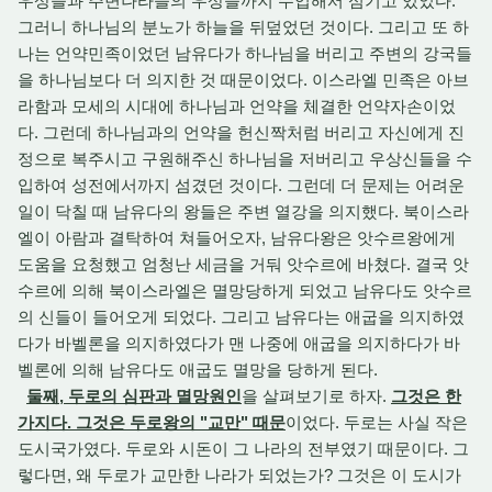
우상들과 주변나라들의 우상들까지 수입해서 섬기고 있었다.
그러니 하나님의 분노가 하늘을 뒤덮었던 것이다. 그리고 또 하
나는 언약민족이었던 남유다가 하나님을 버리고 주변의 강국들
을 하나님보다 더 의지한 것 때문이었다. 이스라엘 민족은 아브
라함과 모세의 시대에 하나님과 언약을 체결한 언약자손이었
다. 그런데 하나님과의 언약을 헌신짝처럼 버리고 자신에게 진
정으로 복주시고 구원해주신 하나님을 저버리고 우상신들을 수
입하여 성전에서까지 섬겼던 것이다. 그런데 더 문제는 어려운
일이 닥칠 때 남유다의 왕들은 주변 열강을 의지했다. 북이스라
엘이 아람과 결탁하여 쳐들어오자, 남유다왕은 앗수르왕에게
도움을 요청했고 엄청난 세금을 거둬 앗수르에 바쳤다. 결국 앗
수르에 의해 북이스라엘은 멸망당하게 되었고 남유다도 앗수르
의 신들이 들어오게 되었다. 그리고 남유다는 애굽을 의지하였
다가 바벨론을 의지하였다가 맨 나중에 애굽을 의지하다가 바
벨론에 의해 남유다도 애굽도 멸망을 당하게 된다.
둘째, 두로의 심판과 멸망원인
을 살펴보기로 하자.
그것은 한
가지다. 그것은 두로왕의 "교만" 때문
이었다. 두로는 사실 작은
도시국가였다. 두로와 시돈이 그 나라의 전부였기 때문이다. 그
렇다면, 왜 두로가 교만한 나라가 되었는가? 그것은 이 도시가