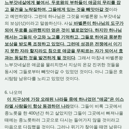
느부갓네살에게 붙여서, 두로왕의 부하들이 애굽의 무리를 잡
고 물건을 노략질하며, 그들에게 있는 것을 빼앗아갈 것
이라
고 예언하였다. 그런데 하나님은 그것을 바벨론왕 느부갓네살
의 보상(삯)이라고 말씀하신다. 사실
바벨론이 하나님의 도구가
되어 두로를 심판했지만 얻은 것이 별로없었다. 하지만 하나님
께서는 그들의 수고와 노고를 기억하고, 그들로 하여금 풍분한
보상을 받도록 조정하고 있었다. 그런데 성경은 전쟁에서 이기
지 못한 자라 할지라도 침으로 애굽을 무찌르는 자가 되어서 효
과는 동일한 것을 발견하게 될 것이다
. 그래서 마침내 바벨론왕
느부갓네살은 애굽을 물리치면서 지상의 온갖 진귀한 것들을
동시에 그들로부터 빼앗아갈 수 있었던 것이다. 아니 그들은 호
시탐탐 남유다를 노리고 있었던 것이다.
6. 나오며
이 지구상에 가장 오래된 나라들 중에 하나었던 "애굽"은 이스
라엘 사람들이 항상 동경하던 나라
였다. 그들이 비록 그곳에서
종노릇을 한 400년간 하고 살았지만 그들이 그곳에서 빠져나올
때에는 종노릇하러 그곳으로 다시는 들어가지 않을 것이라고
마음으로 다짐했을 것이다. 그러나 위기가 찾아올 때면 남유다