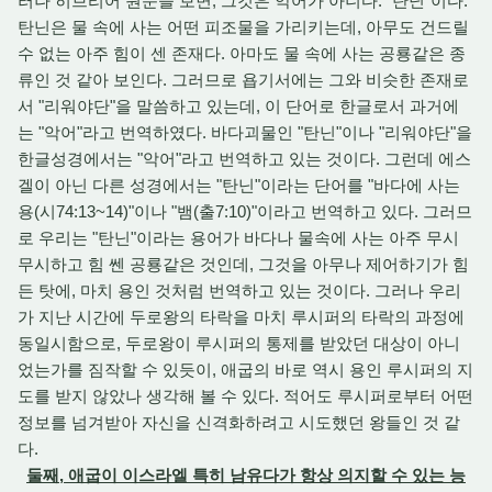
러나 히브리어 원문을 보면, 그것은 악어가 아니다. "탄닌"이다.
탄닌은 물 속에 사는 어떤 피조물을 가리키는데, 아무도 건드릴
수 없는 아주 힘이 센 존재다. 아마도 물 속에 사는 공룡같은 종
류인 것 같아 보인다. 그러므로 욥기서에는 그와 비슷한 존재로
서 "리워야단"을 말씀하고 있는데, 이 단어로 한글로서 과거에
는 "악어"라고 번역하였다. 바다괴물인 "탄닌"이나 "리워야단"을
한글성경에서는 "악어"라고 번역하고 있는 것이다. 그런데 에스
겔이 아닌 다른 성경에서는 "탄닌"이라는 단어를 "바다에 사는
용(시74:13~14)"이나 "뱀(출7:10)"이라고 번역하고 있다. 그러므
로 우리는 "탄닌"이라는 용어가 바다나 물속에 사는 아주 무시
무시하고 힘 쎈 공룡같은 것인데, 그것을 아무나 제어하기가 힘
든 탓에, 마치 용인 것처럼 번역하고 있는 것이다. 그러나 우리
가 지난 시간에 두로왕의 타락을 마치 루시퍼의 타락의 과정에
동일시함으로, 두로왕이 루시퍼의 통제를 받았던 대상이 아니
었는가를 짐작할 수 있듯이, 애굽의 바로 역시 용인 루시퍼의 지
도를 받지 않았나 생각해 볼 수 있다. 적어도 루시퍼로부터 어떤
정보를 넘겨받아 자신을 신격화하려고 시도했던 왕들인 것 같
다.
둘째, 애굽이 이스라엘 특히 남유다가 항상 의지할 수 있는 능