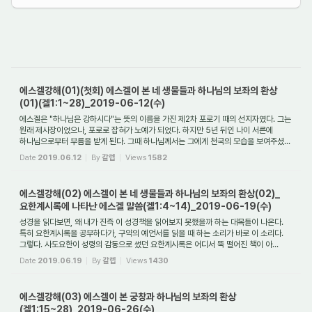
에스겔강해(01)(첫회) 에스겔이 본 네 생물들과 하나님의 보좌의 환상
(01)(겔1:1~28)_2019-06-12(수)
에스겔은 "하나님은 강하시다"는 뜻의 이름을 가진 제2차 포로기 때의 선지자였다. 그는
원래 제사장이었으나, 포로로 잡혀가 노예가 되었다. 하지만 5년 뒤인 나이 서른에
하나님으로부터 부름을 받게 된다. 그때 하나님께서는 그에게 천국의 모습을 보여주셨...
Date
2019.06.12
By
갈렙
Views
1582
에스겔강해(02) 에스겔이 본 네 생물들과 하나님의 보좌의 환상(02)_
요한계시록에 나타난 에스겔 말씀(겔1:4~14)_2019-06-19(수)
성경을 읽다보면, 왜 내가 진즉 이 성경책을 읽어보지 못했을까 하는 대목들이 나온다.
특히 요한계시록을 공부하다가, 구약의 예언서를 읽을 때 하는 소리가 바로 이 소리다.
그렇다. 사도요한이 성령의 감동으로 썼던 요한계시록은 어디서 뚝 떨어진 책이 아...
Date
2019.06.19
By
갈렙
Views
1430
에스겔강해(03) 에스겔이 본 궁창과 하나님의 보좌의 환상
(겔1:15~28)_2019-06-26(수)