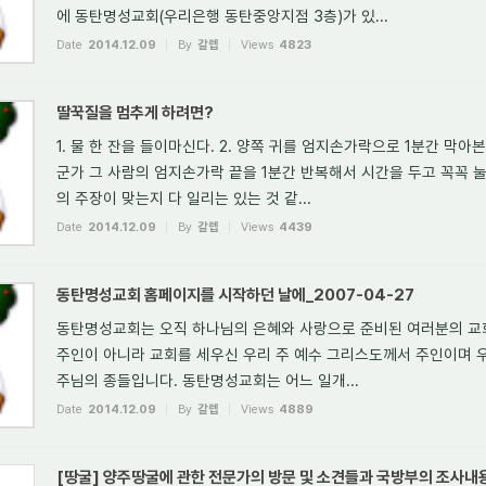
에 동탄명성교회(우리은행 동탄중앙지점 3층)가 있...
Date
2014.12.09
By
갈렙
Views
4823
딸꾹질을 멈추게 하려면?
1. 물 한 잔을 들이마신다. 2. 양쪽 귀를 엄지손가락으로 1분간 막아본다
군가 그 사람의 엄지손가락 끝을 1분간 반복해서 시간을 두고 꼭꼭 눌러준
의 주장이 맞는지 다 일리는 있는 것 같...
Date
2014.12.09
By
갈렙
Views
4439
동탄명성교회 홈페이지를 시작하던 날에_2007-04-27
동탄명성교회는 오직 하나님의 은혜와 사랑으로 준비된 여러분의 
주인이 아니라 교회를 세우신 우리 주 예수 그리스도께서 주인이며 
주님의 종들입니다. 동탄명성교회는 어느 일개...
Date
2014.12.09
By
갈렙
Views
4889
[땅굴] 양주땅굴에 관한 전문가의 방문 및 소견들과 국방부의 조사내