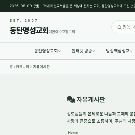
2026. 08. 09. (일)
·
「회개와 천국복음을 온 세상에 전하는 교회」 동탄명성교회에 오신 것
Sketchbook5, 스케치북5
Sketchbook5, 스케치북5
EST. 2007
동탄명성교회
대한예수교장로회
동탄명성교회
인터넷 방송
방송핵심설교
Sketchbook5, 스케치북5
Sketchbook5, 스케치북5
홈
커뮤니티
자유게시판
자유게시판
성도님들의
은혜로운 나눔과 교제의 공
사랑과 존중으로 소통하며,
주님의 사
Home