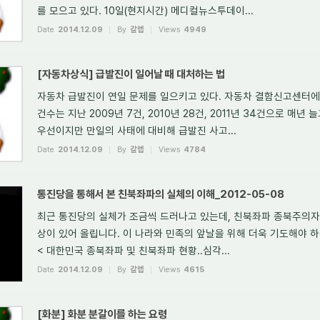
를 모으고 있다. 10일(현지시간) 메디컬뉴스투데이...
Date
2014.12.09
By
갈렙
Views
4949
[자동차상식] 급발진이 일어날 때 대처하는 법
자동차 급발진이 연일 문제를 일으키고 있다. 자동차 결함신고센터에
건수는 지난 2009년 7건, 2010년 28건, 2011년 34건으로 매년
우선이지만 만일의 사태에 대비해 급발진 사고...
Date
2014.12.09
By
갈렙
Views
4784
통진당을 통해서 본 친북좌파의 실체의 이해_2012-05-08
최근 통진당의 실체가 조금씩 드러나고 있는데, 친북좌파 종북주의자
상이 있어 올립니다. 이 나라와 민족의 앞날을 위해 더욱 기도해야 
< 대한민국 종북좌파 및 친북좌파 현황..심각...
Date
2014.12.09
By
갈렙
Views
4615
[화분] 화분 분갈이를 하는 요령