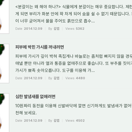
<분갈이는 왜 해야 하나?> 식물에게 분갈이는 매우 중요합니다. 
게 되면 부리가 화분 안에 꽉 차게 되어 숨을 쉴 수 없기 때문입니다.
이 너무 굳어져서 물을 주어도 흙안으로 흡수...
Date
2014.12.09
By
갈렙
Views
5362
피부에 박힌 가시를 꺼내려면
피부에 가시가 깊이 박혀 족집게나 바늘로는 좀처럼 빠지지 않을 경우
애낼 뿐만 아니라 열과 통증을 없애주므로 좋습니다. 또 부추를 짓이
가시가 뾰족 솟아오릅니다. 도구를 이용해 가...
Date
2014.12.09
By
갈렙
Views
4480
심한 발냄새를 없애려면
10원짜리 동전을 이용해 신발바닥에 깔면 신기하게도 발냄새가 없어
천해 보세요.
Date
2014.12.09
By
갈렙
Views
4502