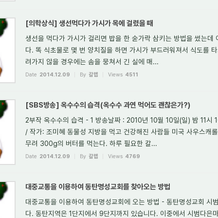
[의학상식] 생선먹다가 가시가 목에 걸렸을 때
생선을 먹다가 가시가 걸리면 밥을 한 숟가락 삼키는 방법을 썼는데 
다. 똑 식초물로 몇 번 양치질을 하면 가시가 부드러워져서 식도를 타
려가지 않을 경우에는 솜을 뭉쳐서 긴 실에 매...
Date
2014.12.09
By
갈렙
Views
4511
[SBS방송] 옥수수의 습격(옥수수 과연 먹어도 괜찮은가?)
2부작 옥수수의 습격 - 1 방송날짜 : 2010년 10월 10일(일) 밤 11시
/ 작가: 조미혜 동물성 지방을 먹고 건강해진 사람들 미국 사우스캐
무려 300g의 버터를 먹는다. 하루 필요한 칼...
Date
2014.12.09
By
갈렙
Views
4769
대중교통을 이용하여 동탄명성교회를 찾아오는 방법
대중교통을 이용하여 동탄명성교회에 오는 방법 - 동탄명성교회 시
다. 동탄지역은 1단지에서 9단지까지 있습니다. 이중에서 시범다은마