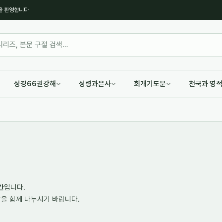
을 환영합니다
성경66권강해
성령과은사
회개기도문
천국과 영
간
입니다.
랑
을 함께 나누시기 바랍니다.