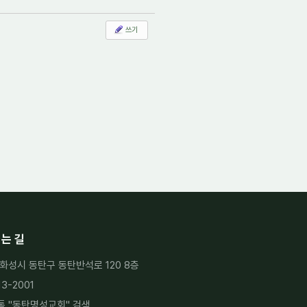
쓰기
는 길
화성시 동탄구 동탄반석로 120 8층
13-2001
 "
동탄명성교회
" 검색