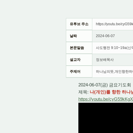
유투브 주소
https://youtu.be/cyG5
날짜
2024-06-07
본문말씀
사도행전 9:10~19a(신약
설교자
정보배목사
주제어
하나님의뜻,개인향한하
2024-06-07(금) 금요기도회
제목:
나(개인)를 향한 하나님
https://youtu.be/cyG59kKg