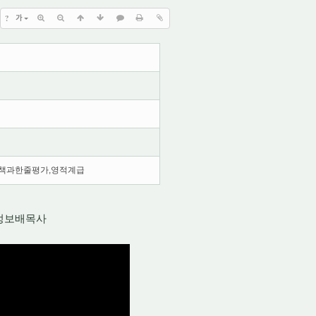
?
가
명책과한줄평가,영적계급
정보배목사