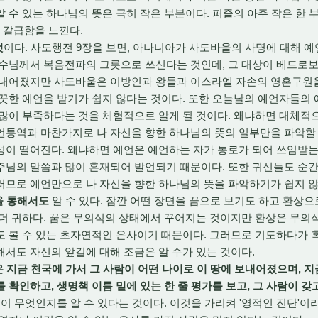
 수 있는 하나님의 뜻은 극히 작은 부분이다. 퍼즐의 아주 작은 한 부
갈급함을 느낀다.
것
이다. 사도행전 9장을 보면, 아나니아가 사도바울의 사명에 대해 예언을
수님께서 복음전파의 그릇으로 쓰신다는 것인데, 그 대상이 베드로보
보내어졌지만 사도바울은 이방인과 왕들과 이스라엘 자손의 영혼구원을
끗한 예언을 받기가 쉽지 않다는 것이다. 또한 오늘날의 예언자들의
많이 부족하다는 것을 체험적으로 알게 될 것이다. 왜냐하면 대체적으
통역과 마찬가지로 나 자신을 향한 하나님의 뜻의 일부만을 파악할 
성이 떨어진다. 왜냐하면 예언은 예언하는 자가 통로가 되어 쓰임받는
주님의 말씀과 많이 혼재되어 발언되기 때문이다. 또한 귀신들도 순
러므로 예언만으로 나 자신을 향한 하나님의 뜻을 파악하기가 쉽지 않
을 통해서도
알 수 있다. 잠깐 어떤 장면을 꿈으로 보기도 하고 환상으
 더 귀하다. 꿈은 무의식의 상태에서 꾸어지는 것이지만 환상은 무의
도 볼 수 있는 초자연적인 은사이기 때문이다. 그러므로 기도하다가
서도 자신의 앞길에 대해 조금은 알 수가 있는 것이다.
은 지금 천국에 가서 그 사람이 어떤 나이로 이 땅에 보내어졌으며, 
 확인하고, 생명책 이름 밑에 있는 한 줄 평가를 보고, 그 사람이 갖
이 무엇인지를 알 수 있다는 것이다. 이것을 가리켜 '영적인 진단'이