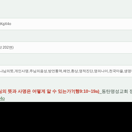
9kKgX4o
 202면)
나님의뜻,개인사명,주님의음성,방언통역,예언,환상,영적진단,영의나이,천국마을,생
의 뜻과 사명은 어떻게 알 수 있는가?(행9:10~19a)
_동탄명성교회 
X4o