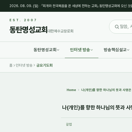
2026. 08. 09. (일)
·
「회개와 천국복음을 온 세상에 전하는 교회」 동탄명성교회에 오신 것
Sketchbook5, 스케치북5
Sketchbook5, 스케치북5
EST. 2007
동탄명성교회
대한예수교장로회
동탄명성교회
인터넷 방송
방송핵심설교
Sketchbook5, 스케치북5
Sketchbook5, 스케치북5
홈
인터넷 방송
금요기도회
Home
나(개인)를 향한 하나님의 뜻과 사명은 어
나(개인)를 향한 하나님의 뜻과 사명은
갈렙