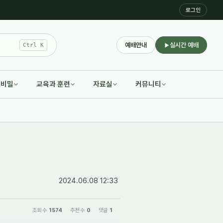
로그인
예배안내
실시간 예배
Ctrl K
적비밀
교육과 훈련
자료실
커뮤니티
2024.06.08 12:33
조회 수
1574
추천 수
0
댓글
1