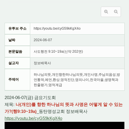
유투브 주소
https://youtu.be/cyG59kKgX4o
날짜
2024-06-07
본문말씀
사도행전 9:10~19a(신약 202면)
설교자
정보배목사
하나님의뜻,개인향한하나님의뜻,개인사명,주님의음성,방
주제어
언통역,예언,환상,영적진단,영의나이,천국마을,생명책과
한줄평가,영적계급
2024-06-07(금) 금요기도회
제목:
나(개인)를 향한 하나님의 뜻과 사명은 어떻게 알 수 있는
가?(행9:10~19a)
_동탄명성교회 정보배목사
https://youtu.be/cyG59kKgX4o