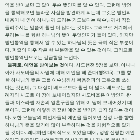
역을 받아보면 그 말이 무슨 뜻인지를 알 수 있다. 그런데 방언
을 통역해보면 놀라운 사실을 발견하게 되는데 그것은 방언의
내용이 내 영이 하나님께 드리는 기도보다는 예수님께서 직접
들려주시는 말씀이 훨씬 더 많다는 것이다. 그러므로 거기에서
우리는 나를 향한 하나님의 뜻이 무엇인지가 들어 있다. 하지만
방언통역을 통해서 알 수 있는 하나님의 뜻은 극히 작은 부분이
다. 퍼즐의 아주 작은 한 부분만을 알 수 있는 것이다. 그러므로
방언통역만으로는 갈급함을 느낀다.
둘째로, 예언을 받아보는 것
이다. 사도행전 9장을 보면, 아나니
아가 사도바울의 사명에 대해 예언을 해 준다(행9:15). 그를 향
한 하나님의 뜻은 그를 예수님께서 복음전파의 그릇으로 쓰신
다는 것인데, 그 대상이 베드로보다 훨씬 더 넓다. 베드로는 할
례자의 사도로 이 땅에 보내어졌지만 사도바울은 이방인과 왕
들과 이스라엘 자손의 영혼구원을 위해 이 땅에 보내어졌기 때
문이다. 그런데 이렇께 깨끗한 예언을 받기가 쉽지 않다는 것이
다. 또한 오늘날의 예언자들의 예언을 들어보면 진정 나를 향한
하나님의 뜻을 알기에 많이 부족하다는 것을 체험적으로 알게
될 것이다. 왜냐하면 대체적으로 보았을 때에, 정말 신령한 예언
이라고 할지라도 방언통역과 마찬가지로 나 자신을 향한 하나