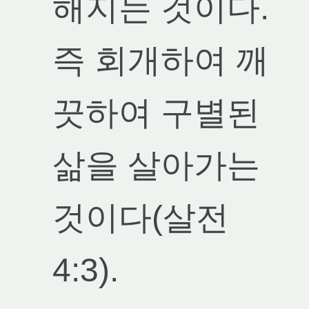
해지는 것이다.
즉 회개하여 깨
끗하여 구별된
삶을 살아가는
것이다(살전
4:3).