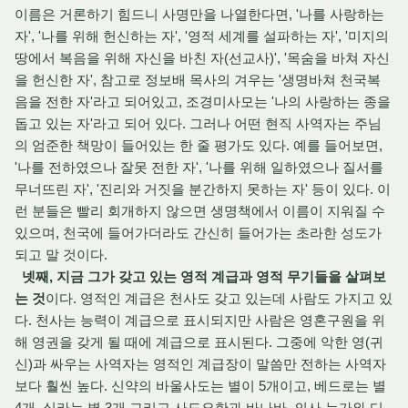
이름은 거론하기 힘드니 사명만을 나열한다면, '나를 사랑하는
자', '나를 위해 헌신하는 자', '영적 세계를 설파하는 자', '미지의
땅에서 복음을 위해 자신을 바친 자(선교사)', '목숨을 바쳐 자신
을 헌신한 자', 참고로 정보배 목사의 겨우는 '생명바쳐 천국복
음을 전한 자'라고 되어있고, 조경미사모는 '나의 사랑하는 종을
돕고 있는 자'라고 되어 있다. 그러나 어떤 현직 사역자는 주님
의 엄준한 책망이 들어있는 한 줄 평가도 있다. 예를 들어보면,
'나를 전하였으나 잘못 전한 자', '나를 위해 일하였으나 질서를
무너뜨린 자', '진리와 거짓을 분간하지 못하는 자' 등이 있다. 이
런 분들은 빨리 회개하지 않으면 생명책에서 이름이 지워질 수
있으며, 천국에 들어가더라도 간신히 들어가는 초라한 성도가
되고 말 것이다.
넷째, 지금 그가 갖고 있는 영적 계급과 영적 무기들을 살펴보
는 것
이다. 영적인 계급은 천사도 갖고 있는데 사람도 가지고 있
다. 천사는 능력이 계급으로 표시되지만 사람은 영혼구원을 위
해 영권을 갖게 될 때에 계급으로 표시된다. 그중에 악한 영(귀
신)과 싸우는 사역자는 영적인 계급장이 말씀만 전하는 사역자
보다 훨씬 높다. 신약의 바울사도는 별이 5개이고, 베드로는 별
4개, 실라는 별 3개 그리고 사도요한과 바나바, 의사 누가와 디