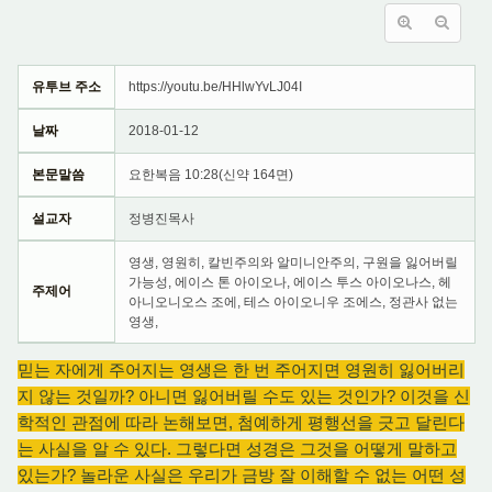
유투브 주소
https://youtu.be/HHlwYvLJ04I
날짜
2018-01-12
본문말씀
요한복음 10:28(신약 164면)
설교자
정병진목사
영생, 영원히, 칼빈주의와 알미니안주의, 구원을 잃어버릴
가능성, 에이스 톤 아이오나, 에이스 투스 아이오나스, 헤
주제어
아니오니오스 조에, 테스 아이오니우 조에스, 정관사 없는
영생,
믿는 자에게 주어지는 영생은 한 번 주어지면 영원히 잃어버리
지 않는 것일까? 아니면 잃어버릴 수도 있는 것인가? 이것을 신
학적인 관점에 따라 논해보면, 첨예하게 평행선을 긋고 달린다
는 사실을 알 수 있다. 그렇다면 성경은 그것을 어떻게 말하고
있는가? 놀라운 사실은 우리가 금방 잘 이해할 수 없는 어떤 성