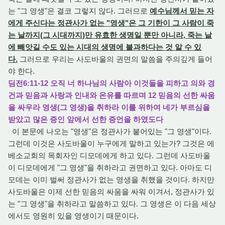
는 "그 영생"은 결코 그렇지 않다. 그러므로
예수님께서 믿는 자
에게 주신다는 정관사가 없는 "영생"은 그 기한이 그 사람이 죽
는 날까지(그 시대까지)만 유효한 생명일 뿐만 아니라, 죽는 날
에 빼앗길 수도 있는 시대의 생명에 불과하다는 것 알 수 있
다.
그러므로 우리는 사도바울의 권면의 말씀을 주의깊게 들어
야 한다.
딤전6:11-12 오직 너 하나님의 사람아 이것들을 피하고 의와 경
건과 믿음과 사랑과 인내와 온유를 따르며 12 믿음의 선한 싸움
을 싸우라 영생(그 영생)을 취하라 이를 위하여 네가 부르심을
받았고 많은 증인 앞에서 선한 증언을 하였도다
이 본문에 나오는 "영생"은 정관사가 붙어있는 "그 영생"이다.
그런데 이것은 사도바울이 누구에게 말하고 있는가? 그것은 에
베소교회의 목회자인 디모데에게 하고 있다. 그런데 사도바울
이 디모데에게 "그 영생"을 취하라고 권면하고 있다. 아마도 디
모데는 이미 벌써 정관사가 없는 영생을 취했을 것이다. 하지만
사도바울은 이제 선한 믿음의 싸움을 싸워 이겨서, 정관사가 있
는 "그 영생"을 취하라고 말씀하고 있다. 그 영생은 이 다음 세상
에서도 영원히 있을 영생이기 때문이다.