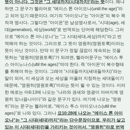
뜻이 아니다. 그것은 "그 세대까지(시대까지)'라는 뜻
이다. 왜냐
하면 그 문구가 헬라어로 "에이스 톤 아이오나(until the age)"라
고 되어 있기 때문이다. 여기의 "아이오나"는 "아이온"의 복수 목
적격 명사다. 그렇다면 "아이온"은 남성명사로서, "시대(age), 세
대(generation), 세상(world)"로 번역되는 단어에 해당한다. 그러
므로 "에이스 톤 아니오나"는 "그 시대(세대,세상)까지"라고 번
역해야 하는 것이다. 그러므로 그 뜻이 영원히(영원토록)이라는
뜻이 아닌 것이다. 만약 이 문구가 정말 끊없이 계속되는 것을
뜻하는 "영원히(영원토록)"가 되려면, 헬라어문구는 "에이스 투
스 아이노나스(ultil the ages)"여야 한다. 즉 '아이온'이 복수형태
를 취해야 하는 것이다. 그래야 "시대들까지(세대들까지)"라는
말이 되어, 이 세상과 오는 세상을 아울러 지칭하는 세대들이기
때문에, "영원히(영원토록)"이라는 뜻이 될 수 있는 것이다. 이러
한 예로는 마6:13에 나오는 "나라와 권세와 영광이 아버지께 영
원히 있나옵나이다"와 같은 문구가 있다. 여기에 나오는 "영원
히"라는 문구는 헬라어로, "에이스 투스 아이오나스(ultil the
ages)"로 나와 있다. 그러나
요10:28에 나오는 "에이스 톤 아이
오나"는 "그 시대(세대)까지"라는 단수문장이므로, 우리가 살고
있는 이 시대(세대)만을 가리키는 것이어서, "영원히"라로 번역