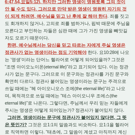
6:47,54,요일5:12). 하지만 그러한 영생이 영원토록 그의 것이
안 될 수도 있다. 그러므로 만약 받은 영생이 영원히 자기의 것
이 되게 하려면, 예수님을 믿고 난 후에 잘 해야 한다
. 죄를 짓고
도 회개하지 않거나, 고의로 죄를 범하거나, 핍박 때문에 주님을
모른다고 부인하는 자들은 심판 때에 그가 가진 영생을 빼앗길
자도 모르기 때문이다.
한편, 예수님께서는 당신을 믿고 따르는 자에게 주실 영생은
정관사가 없는 영생이라는 점도 기억해야
한다. 요10:28에 나오
는 '영생'이라는 단어느 헬라어로 어떻게 되어있을까? 그것은
"조엔 아이오노이온(eternal life)"라고 표기되어 있다. 이는 정관
사가 없는 문구다. 그러므로 이 문구와는 정관사를 가진 문구와
확연히 다르다. 정관사 붙어있는 영생이라는 문구는 주격으로
쓰일 때에는 "헤 아이오니오스 조에(the eternal life)"라고 나오
며, 목적격으로 쓰일 때에는 "테스 아이오니우 조에스(the
eternal life)"로 나온다. 그렇다면, 주님께서 우리 믿는 자들에게
주시는 영생은 어떻게 되어있는가? 정관사가 붙어있지 않다.
그러면, 영생이라는 문구에 정관사가 붙어있지 않다면, 그 뜻
은 뜻인가?
그것은 요1:1의 말씀과도 비슷하다. 요1:1을 헬라어
로 직역하면 이렇다. "태초에, 그 말씀이 계셨고 아직까지 계신