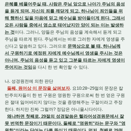
은혜를 베풀어주실 때, 사람은 주님 앞으로 나아가 주님의 음성
을 듣게 되며, 자신의 죄를 깨닫게 되고, 하나님이 죄인들을 위
해 행하신 일을 마음에 믿고 예수님을 받아들이게 된다. 그래서
모든 사람들 중에서 염소로 태어났지만 양이 되는 이는 발생하
는 것
이다. 그러니, 양들은 주님의 음성을 계속해서 듣게 되고
주님을 따르게 된다. 주님께서는 바로 그러한 자에게 영생을 주
신다고 말씀하고 있다. 그러므로
문맥상으로 볼 때, 하나님께
서 구원하기로 예정된 자에게 예수님께서 영생을 주시는 것은
아니며, 주님의 음성을 듣고 있고 그분을 따르는 자에게 영생이
주어지는 것임
을 다시 한 번 확인할 수 있다.
나. 성경원전에 의한 판단
둘째, 원어상 이 문장을 살펴보자
. 요10:28~29절의 문장은 칼
빈주의자들이 한 번 구원은 영원한 구원으로써 한 번 얻은 구원
은 절대 잃어버리지 않다는 것을 증명해주는 구절이라고 주장
한다. 하지만 진짜 그럴까? 정답은 아니올시다이다.
왜냐하면 첫째로, 29절의 성경말씀은 헬라어성경원문에서 잘
못 번역한 문장이기 때문이다. 둘째로 "영원히"라는 문구와 "영
원한"이라는 단어는 다른 뜻이기 때문이다
.
먼저, 첫째로 29절