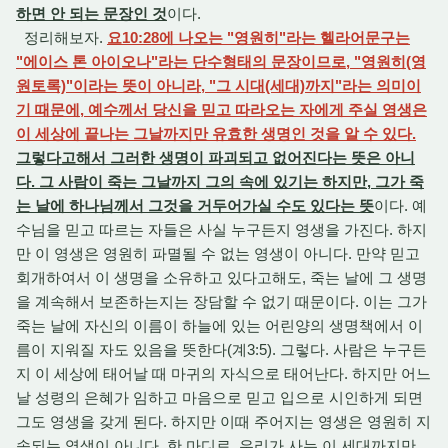
하면 안 되는 문장인 것
이다.
정리해보자.
요10:28에 나오는 "영원히"라는 헬라어문구는
"에이스 톤 아이오나"라는 단수형태의 문장이므로, "영원히(영
원토록)"이라는 뜻이 아니라, "그 시대(세대)까지"라는 의미이
기 때문에, 예수께서 당신을 믿고 따라오는 자에게 주실 영생은
이 세상에 끝나는 그날까지만 유효한 생명인 것을 알 수 있다.
그렇다고해서 그러한 생명이 파괴되고 없어진다는 뜻은 아니
다. 그 사람이 죽는 그날까지 그의 속에 있기는 하지만, 그가 죽
는 날에 하나님께서 그것을 거두어가실 수도 있다는 뜻
이다. 예
수님을 믿고 따르는 자들은 사실 누구든지 영생을 가진다. 하지
만 이 영생은 영원히 파멸될 수 없는 영생이 아니다. 만약 믿고
회개하여서 이 생명을 소유하고 있다고해도, 죽는 날에 그 생명
을 계속해서 보존하는지는 장담할 수 없기 때문이다. 이는 그가
죽는 날에 자신의 이름이 하늘에 있는 어린양의 생명책에서 이
름이 지워질 자도 있음을 뜻한다(계3:5). 그렇다. 사람은 누구든
지 이 세상에 태어날 때 마귀의 자식으로 태어난다. 하지만 어느
날 성령의 은혜가 임하고 마음으로 믿고 입으로 시인하게 되면
그도 영생을 갖게 된다. 하지만 이때 주어지는 영생은 영원히 지
속되는 영생이 아니다. 한 마디로, 우리가 사는 이 세대까지만