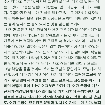
주의자"라고 부른다. 하지만 그 반대로 "아니디"라고 말하는 이
들도 있다. 그들을 일컬어 사람들은 "알미니안주의자"라고 부른
다. 그렇다면 대체 누가 진실을 말하고 있는 것인가? 신학자들
의 강의를 들어보면, 팽팽한 긴장감을 느끼며, 어떤 면에 있어서
는 둘이 일치하는 점도 있다는 것을 발견할 것이다.
하지만 모든 진의의 판별에 대한 기준은 성경말씀이다. 성경말
씀에 어떻게 나와있는지를 살펴보면 되는 것이다. 그렇다고 이
단들이 쓰는 것처럼 어떤 한 구절을 쏙 뽑아서 자기의 교리적 체
계를 대입해서 말하는 것은 비겁한 행동이다. 성경에 나와있는
대로 증언해야 한다. 우리는 어느날 우리가 한 말에 대해 책임을
져야 할 것이다. 하나님 앞에서 우리가 한 일에 대해서 이실직고
할 날이 오게 될 것이다. 우리의 사고와 논리를 말한 것으로는
그날 책망을 들을 것이다. 우리는 주님의 증인이요, 주님께서 하
신 말씀에 대한 증인이 되어야 하기 때문이다. 그러면
그날에 우
리가 주님 앞에서 책망을 듣지 않고 잘했다고 칭찬듣는 이가 되
려면 어떻게 해야 하는가? 그것은 간단하다. 어떤 주장에 대한
근거가 성경말씀에 나와 있어도 몇 가지 사항에 주의하면서 살
펴보면 보다 더 성경적인 입장을 찾아낼 수가 있을 것이다
.
첫째
로, 어떤 주장이 앞뒤전후 문맥과 일치하는가
를 보면 된다.
둘째