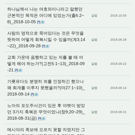
하나님께서 나는 여호와이니라고 말했던
근본적인 목적은 어디에 있었는가(출6:2~
갈렙
2018.10.05
8)_2018-10-05
사람의 영적으로 죽어있다는 것은 무엇을
뜻하며 어떻게 회복시킬 수 있을까(계3;14
갈렙
2018.09.28
~22)_2018-09-28
교회 가운데 음행하고 있는 자를 볼 때 어
떻게 해야 하는가?(고전5:1~13)_2018-09
갈렙
2018.09.22
-21
가룟유다도 분명히 죄를 인정하긴 했으나
왜 회개를 이루지 못했을까?(마27:1~10)_
갈렙
2018.09.14
2018-09-14
노아의 포도주사건이 있은 후 야벳이 받았
던 3가지 축복은 무엇이었나(창9;20~29)_
갈렙
2018.08.31
2018-08-31(금)
메시야의 족보에 오르지 못할 자였지만 그