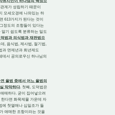
 자유시민이 하나님의 백성으
약관계가 성립하기 때문이
지 모세오경에 나와있는 하
치면 613가지가 된다는 것이
큼 그정도의 조항들이 있다는
가 알기 쉽도록 분류하는 일도
도덕법과 의식법과 재판법으
데, 음식법, 제사법, 절기법,
루법과 면제년과 희년제도
합체데서 공의로우신 하나님의
과연 율법 중에서 어느 율법의
사실 막막하다
. 첫째, 도덕법은
 애매하다. 굳이 집어넣으려
려 한다면 화목제물 가운데 자
사법에 첫열매나 십일조가 들
기가 애매한 조항이라는 것을