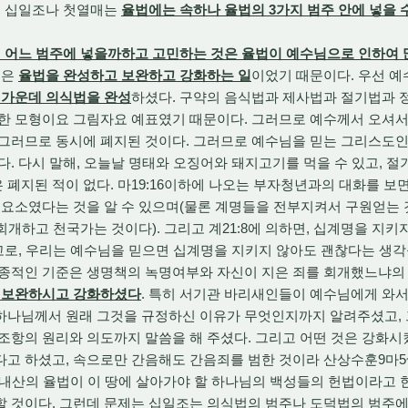
는 십일조나 첫열매는
율법에는 속하나 율법의 3가지 범주 안에 넣을 
 어느 범주에 넣을까하고 고민하는 것은 율법이 예수님으로 인하여 
일은
율법을 완성하고 보완하고 강화하는 일
이었기 때문이다. 우선 
 가운데 의식법을 완성
하셨다. 구약의 음식법과 제사법과 절기법과
한 모형이요 그림자요 예표였기 때문이다. 그러므로 예수께서 오셔서 
 그러므로 동시에 폐지된 것이다. 그러므로 예수님을 믿는 그리스도
다. 다시 말해, 오늘날 명태와 오징어와 돼지고기를 먹을 수 있고, 절
폐지된 적이 없다. 마19:16이하에 나오는 부자청년과의 대화를 보면
 요소였다는 것을 알 수 있으며(물론 계명들을 전부지켜서 구원얻는 
 회개하고 천국가는 것이다). 그리고 계21:8에 의하면, 십계명을 지키
 고로, 우리는 예수님을 믿으면 십계명을 지키지 않아도 괜찮다는 생각
최종적인 기준은 생명책의 녹명여부와 자신이 지은 죄를 회개했느냐의
 보완하시고 강화하셨다
. 특히 서기관 바리새인들이 예수님에게 와
하나님께서 원래 그것을 규정하신 이유가 무엇인지까지 알려주셨고, 
조항의 원리와 의도까지 말씀을 해 주셨다. 그리고 어떤 것은 강화시
고 하셨고, 속으로만 간음해도 간음죄를 범한 것이라 산상수훈9마5~
시내산의 율법이 이 땅에 살아가야 할 하나님의 백성들의 헌법이라고
할 것이다. 그런데 문제는 십일조는 의식법의 범주나 도덕법의 범주에