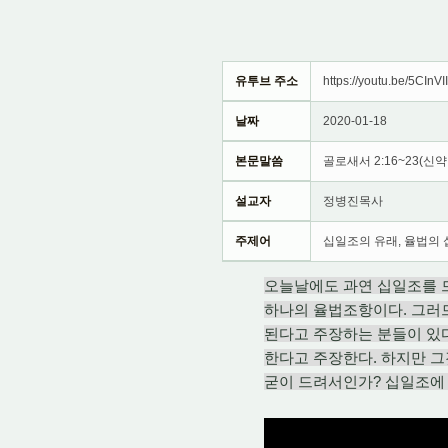
유투브 주소
https://youtu.be/5CInVI
날짜
2020-01-18
본문말씀
골로새서 2:16~23(신약 
설교자
정병진목사
주제어
십일조의 유래, 율법의 
오늘날에도 과연 십일조를 
하나의 율법조항이다. 그러
된다고 주장하는 분들이 있다
한다고 주장한다. 하지만 
굳이 드려서인가? 십일조에