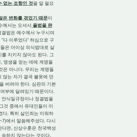
수 없는 조항인 것
을 알 필요
많은 변화를 겪었기 때문
이
예수께서는 오셔서
율법을 완
 정결법은 예수께서 누구시며
"다 이루었다" 하심으로 구
인들은 더이상 의식법대로 살
기를 지키지 않아도 된다. 그
, 영생을 얻는 데에 계명들
것은 아니다. 우리는 계명들
지 않는 자가 결국 불못에 던
을 버려야 한다. 심판의 기본
 여부에 달려있기 때문이다.
서 안식일규정이나 정결법을
그것 중에서 유대인들이 미
켰다. 특히 살인죄는 미워하
7)에서 말씀해주셨다. 다시
 한다면, 산상수훈은 천국백성
 속하지 않는다는 것이다.