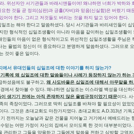
있으라. 위선자안 서기관들과 바래시앤들이여! 왜냐하면 너희가 박하와
중요한 것들 곧 정의(심판)과 긍휼(자비)와 믿음(신실함)은 버렸기 때
있어야 한다. 그리고 저것들도 버리는 것을 하지 말고 있어야 한다.
십일조는 해야 한다고 말씀하셨다. 당시 서기관들과 바리새인들이 십
렇지만 형식적인 십일조생활이 아니라 마음을 같이하는 십일조생활이 
새인들의 마음이 없은 형식적이고도 위선적인 십일조생활을 주님은 책
다는 율법의 정신이 더 중요하다고 분명하게 말씀하셨다. 그러므로 
는 것이 좋은 일이다.
편지에서 유대인들의 십일조에 대한 이야기를 하지 않는가?
기록에 왜 십일조에 대한 말씀들이나 사례가 등장하지 않는가 하는 
급하셨음에도 불구하고,
왜 사도바울은 십일조에 대해서 아무말을 하
성경에서 찾아볼 수 있다. 왜냐하면 십일조는 이스라엘 백성을 대신
이 생기기 전에는 아직 존재하지 않은 율법규정이었기 때문
이다. 
족의 족장이었다. 그러므로 딱히 십일조를 바쳐야 할 필요성이 없었던
이다. 그것은 초대교회도 마찬가지였다. 초대교회도 A.D.313년 
 되기 전까지는 오늘날과 같은 건물을 지어놓고 거기에서 예배드리는 
예수믿는 어떤 가정이 자신의 집에서 모이도록 한 것이 대부분이었다.
을 관리하고 그들을 양육하고 그들에게 말씀을 전하고 심방할 교역자