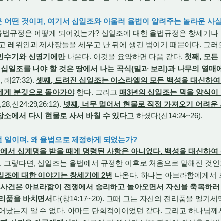
은 어떤 것이며, 여기서 십일조와 아울러 율법이 알려주는 놀라운 사실
율법규정은 어떻게 되어있는가? 십일조에 대한 율법규정은 창세기나
고 레위인과 제사장들을 세우고 난 뒤에 생긴 법이기 때문이다. 그
 민수기와 신명기에만
나온다. 이것을 요약하면 다음 같다.
첫째, 모든
 십일조를 내야 할 것은 땅에서 나는 곡식(밀과 보리)과 나무의 열매
 레27:32).
셋째, 드려진 십일조는 이스라엘의 모든 백성을 대신하
에게 분깃으로 돌아가야
한다. 그리고
매3년의 십일조는 먹을 양식이
8,신24:29,26:12).
넷째, 너무 멀어서 현물로 직접 가져오기 어려운
소에서 다시 현물로 사서 바칠 수 있다
고 하셨다(신14:24~26).
던 일이며, 왜 율법으로 제정하게 되었는가?
에서 십계명을 받을 때에 명령된 사항은 아니었다. 백성을 대신하여
. 그렇다면, 십일조는 율법에서 규정한 이후로 처음으로 말해진 것인
일조에 대한 이야기는 창세기에 2번
나온다. 하나는 아브라함에게서 
 사건은 아브라함이 전쟁에서 승리하고 돌아오면서 자신을 축복하러
전리품을 바치면서
다(창14:17~20). 그때 그는 자신의 전리품을 멜기
어났는지 알 수 없다. 아마도 단회적이이었던 같다. 그리고 하나님