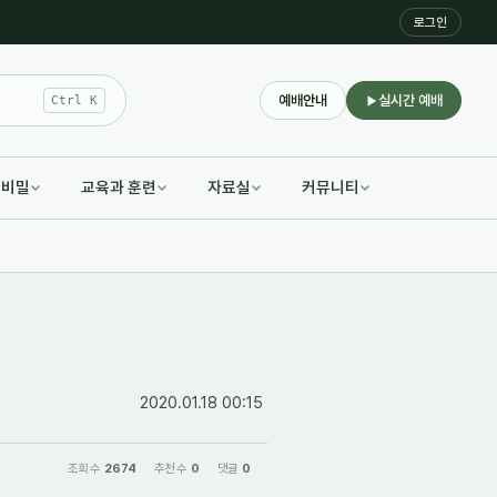
로그인
예배안내
실시간 예배
Ctrl K
적비밀
교육과 훈련
자료실
커뮤니티
2020.01.18 00:15
조회 수
2674
추천 수
0
댓글
0