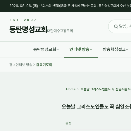
2026. 08. 06. (목)
·
「회개와 천국복음을 온 세상에 전하는 교회」 동탄명성교회에 오신 것
Sketchbook5, 스케치북5
Sketchbook5, 스케치북5
EST. 2007
동탄명성교회
대한예수교장로회
동탄명성교회
인터넷 방송
방송핵심설교
Sketchbook5, 스케치북5
Sketchbook5, 스케치북5
홈
인터넷 방송
금요기도회
Home
오늘날 그리스도인들도 꼭 십일조를 드려야
오늘날 그리스도인들도 꼭 십일조를 드
갈렙