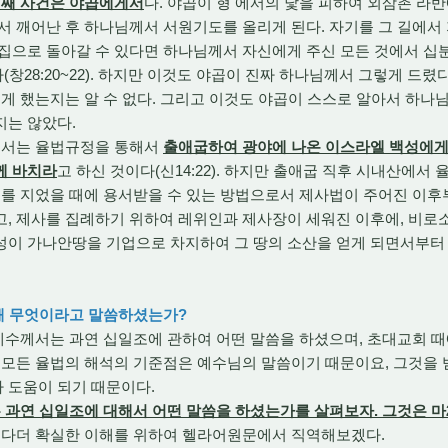
째 사건은 야곱에게서
다. 야곱이 형 에서의 낯을 피하여 외삼촌 
서 깨어난 후 하나님께서 서원기도를 올리게 된다. 자기를 그 길에서
 집으로 돌아갈 수 있다면 하나님께서 자신에게 주신 모든 것에서 십
창28:20~22). 하지만 이것도 야곱이 진짜 하나님께서 그렇게 드렸
렇게 했는지는 알 수 없다. 그리고 이것도 야곱이 스스로 알아서 하
지는 않았다.
께서는 율법규정을 통해서
출애굽하여 광야에 나온 이스라엘 백성에게
께 바치라
고 하신 것이다(신14:22). 하지만 출애굽 직후 시내산에서
죄를 지었을 때에 용서받을 수 있는 방법으로서 제사법이 주어진 이후부
, 제사를 집례하기 위하여 레위인과 제사장이 세워진 이후에, 비로
성이 가나안땅을 기업으로 차지하여 그 땅의 소산을 얻게 되면서부터
대해 무엇이라고 말씀하셨는가?
예수께서는 과연 십일조에 관하여 어떤 말씀을 하셨으며, 초대교회 
면 모든 율법의 해석의 기준점은 예수님의 말씀이기 때문이요, 그것을
 도움이 되기 때문이다.
과연 십일조에 대해서 어떤 말씀을 하셨는가를 살펴보자. 그것은 마2
 보다더 확실한 이해를 위하여 헬라어원문에서 직역해보겠다.