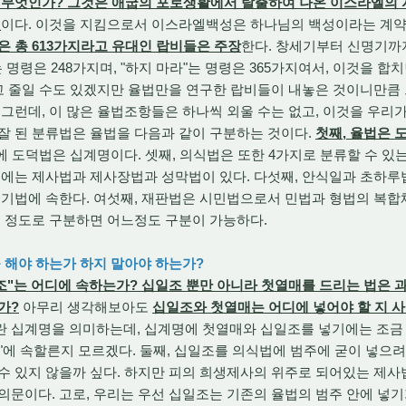
 무엇인가? 그것은 애굽의 포로생활에서 탈출하여 나온 이스라엘의
것
이다. 이것을 지킴으로서 이스라엘백성은 하나님의 백성이라는 계
 총 613가지라고 유대인 랍비들은 주장
한다. 창세기부터 신명기까
 명령은 248가지며, "하지 마라"는 명령은 365가지여서, 이것을 합
있고 줄일 수도 있겠지만 율법만을 연구한 랍비들이 내놓은 것이니만
 그런데, 이 많은 율법조항들은 하나씩 외울 수는 없고, 이것을 우리
잘 된 분류법은 율법을 다음과 같이 구분하는 것이다.
첫째, 율법은 
에 도덕법은 십계명이다. 셋째, 의식법은 또한 4가지로 분류할 수 있는
법에는 제사법과 제사장법과 성막법이 있다. 다섯째, 안식일과 초하
 절기법에 속한다. 여섯째, 재판법은 시민법으로서 민법과 형법의 복
이 정도로 구분하면 어느정도 구분이 가능하다.
 해야 하는가 하지 말아야 하는가?
조"는 어디에 속하는가? 십일조 뿐만 아니라 첫열매를 드리는 법은 
가?
아무리 생각해보아도
십일조와 첫열매는 어디에 넣어야 할 지 
란 십계명을 의미하는데, 십계명에 첫열매와 십일조를 넣기에는 조금
"에 속할른지 모르겠다. 둘째, 십일조를 의식법에 범주에 굳이 넣으
수 있지 않을까 싶다. 하지만 피의 희생제사의 위주로 되어있는 제
의문이다. 고로, 우리는 우선 십일조는 기존의 율법의 범주 안에 넣