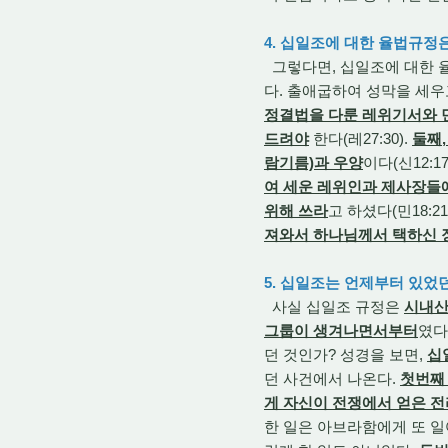
4. 십일조에 대한 율법규정
그렇다면, 십일조에 대한 
다. 출애굽하여 성막을 세우
정결법을 다룬 레위기서와
드려야
한다(레27:30).
둘째,
람기름)과 우양
이다(신12:17,
여 세운 레위인과 제사장들
위해 쓰라
고 하셨다(민18:21,2
져와서 하나님께서 택하신 장
5. 십일조는 언제부터 있었
사실 십일조 규정은
시내산
그룹이 생겨나면서부터
였다
던 것인가? 성경을 보면,
십
던 사건에서 나온다.
첫번째
게 자신이 전쟁에서 얻은 
한 일은 아브라함에게 또 일