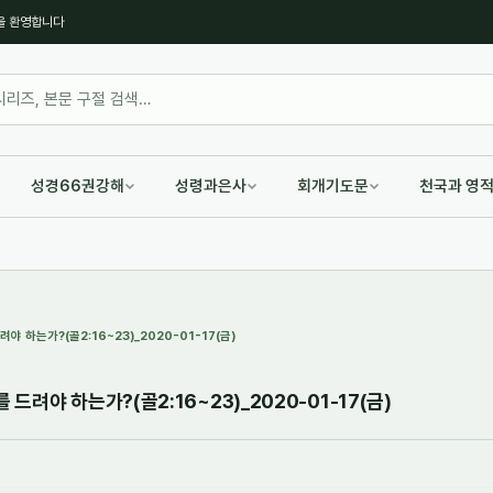
을 환영합니다
성경66권강해
성령과은사
회개기도문
천국과 영
 하는가?(골2:16~23)_2020-01-17(금)
려야 하는가?(골2:16~23)_2020-01-17(금)