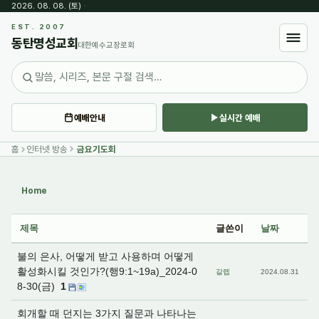
2026. 08. 08. (토)
·
Sketchbook5, 스케치북5
EST. 2007
동탄명성교회
대한예수교장로회
예배안내
실시간 예배
Sketchbook5, 스케치북5
홈
인터넷 방송
금요기도회
Home
제목
글쓴이
날짜
불의 은사, 어떻게 받고 사용하며 어떻게
활성화시킬 것인가?(행9:1~19a)_2024-0
갈렙
2024.08.31
8-30(금)
1
회개할 때 던지는 3가지 질문과 나타나는