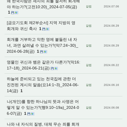
왜 한국사람은 제사의 죄를 철저히 회개해
야 하는가?(고전10:20)_2024-07-05(금)
갈렙
2024.07.06
1
[금요기도회 제2부순서] 지역 지방의 영
갈렙
2024.06.29
회개와 귀신 축사
1
회개를 거부하고 악한 영에 붙들린 내 자
녀, 과연 살려낼 수 있는가?(막7:24~30)_
갈렙
2024.06.29
2024-06-28(금)
1
영물인 귀신과 뱀은 같은가 다른가?(막16:
갈렙
2024.06.22
17~18)_2024-06-21(금)
하늘에 준비되고 있는 천국집에 관한 더
진전된 계시의 말씀(요14:1~3)_2024-06-
갈렙
2024.06.16
14(금)
1
나(개인)를 향한 하나님의 뜻과 사명은 어
떻게 알 수 있는가?(행9:10~19a)_2024-0
갈렙
2024.06.08
6-07(금)
1
나와 내 자식의 질병, 대체 무슨 죄를 회개