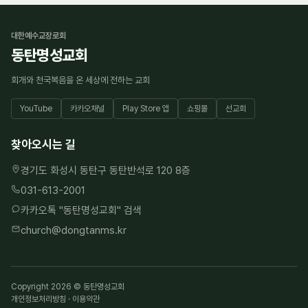
대한예수교장로회
동탄명성교회
회개와 천국복음을 온 세상에 전하는 교회
YouTube
카카오채널
Play Store 앱
쇼핑몰
선교회
찾아오시는 길
경기도 화성시 동탄구 동탄반석로 120 8층
031-613-2001
카카오톡 "
동탄명성교회
" 검색
church@dongtanms.kr
Copyright 2026 © 동탄명성교회
개인정보처리방침
·
이용약관