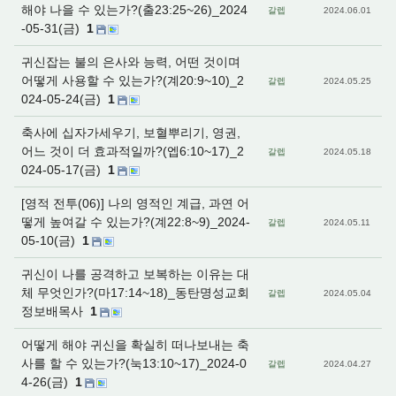
해야 나을 수 있는가?(출23:25~26)_2024
갈렙
2024.06.01
-05-31(금)
1
귀신잡는 불의 은사와 능력, 어떤 것이며
어떻게 사용할 수 있는가?(계20:9~10)_2
갈렙
2024.05.25
024-05-24(금)
1
축사에 십자가세우기, 보혈뿌리기, 영권,
어느 것이 더 효과적일까?(엡6:10~17)_2
갈렙
2024.05.18
024-05-17(금)
1
[영적 전투(06)] 나의 영적인 계급, 과연 어
떻게 높여갈 수 있는가?(계22:8~9)_2024-
갈렙
2024.05.11
05-10(금)
1
귀신이 나를 공격하고 보복하는 이유는 대
체 무엇인가?(마17:14~18)_동탄명성교회
갈렙
2024.05.04
정보배목사
1
어떻게 해야 귀신을 확실히 떠나보내는 축
사를 할 수 있는가?(눅13:10~17)_2024-0
갈렙
2024.04.27
4-26(금)
1