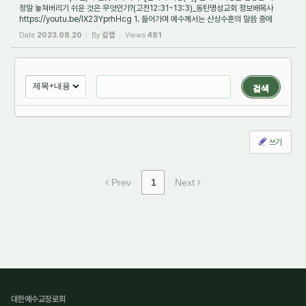
정말 놓쳐버리기 쉬운 것은 무엇인가?(고전12:31~13:3)_동탄명성교회 정보배목사
https://youtu.be/lX23YprhHcg 1. 들어가며 예수께서는 산상수훈의 말씀 중에
거짓선지자를 분별...
Date
2023.08.20
By
갈렙
Views
481
검색
쓰기
Prev
1
Next
대한예수교장로회