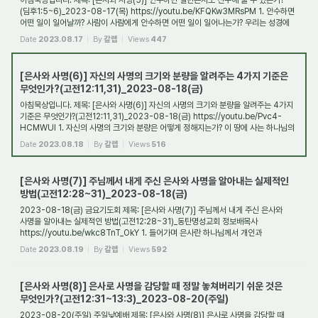
아침묵상입니다. 제목: [은사와 사명(5)] 안수하면 일반은사도 전수해 줄 수 있는가?
(딤후1:5~6)_2023-08-17(목) https://youtu.be/KFQKw3MRsPM 1. 안수하면
어떤 일이 일어날까? 사람이 사람에게 안수하면 어떤 일이 일어나는가? 우리는 성경에
등장한 사례를...
Date
2023.08.17
By
갈렙
Views
447
[은사와 사명(6)] 자신의 사명의 크기와 분량을 알려주는 4가지 기준은
무엇인가?(고전12:11,31)_2023-08-18(금)
아침묵상입니다. 제목: [은사와 사명(6)] 자신의 사명의 크기와 분량을 알려주는 4가지
기준은 무엇인가?(고전12:11,31)_2023-08-18(금) https://youtu.be/Pvc4-
HCMWUI 1. 자신의 사명의 크기와 분량은 어떻게 정해지는가? 이 땅에 사는 하나님의
자녀들의 사...
Date
2023.08.18
By
갈렙
Views
516
[은사와 사명(7)] 주님께서 내게 주신 은사와 사명을 알아내는 실제적인
방법(고전12:28~31)_2023-08-18(금)
2023-08-18(금) 금요기도회 제목: [은사와 사명(7)] 주님께서 내게 주신 은사와
사명을 알아내는 실제적인 방법(고전12:28~31)_동탄명성교회 정보배목사
https://youtu.be/wkc8TnT_OkY 1. 들어가며 은사란 하나님께서 개인과
공동체에게 유익하게 쓰도록 주신 ...
Date
2023.08.19
By
갈렙
Views
592
[은사와 사명(8)] 은사로 사명을 감당할 때 정말 놓쳐버리기 쉬운 것은
무엇인가?(고전12:31~13:3)_2023-08-20(주일)
2023-08-20(주일) 주일낮예배 제목: [은사와 사명(8)] 은사로 사명을 감당할 때