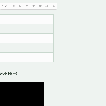
?
가
2-04-14(목)