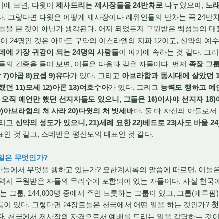
기에 보면, 다윗이
제사드리는 제사장들을 24반차로
나누었으며,
노래
. 그렇다면 다윗은 어떻게 제사장이나 레위인들의 반차는 꼭 24반차
들을 본 것이 아닌가 생각된다. 어찌 되었든지 구원받은 백성들의 대표
이 24명인 것은 아마도 구약의 이스라엘의 지파 12이고, 신약의 예수
데에 가장 귀감이 되는 24명의 사람들
이 여기에 속하는 것 같다. 그
들의 간증을 들어 보면, 이들은 다음과 같은 자들이다. 먼저
족장 그룹
 7)야곱 8)요셉 9)유다
가 있다. 그리고
아브라함과 동시대에 살았던 1
던 11)모세 12)아론 13)여호수아
가 있다. 그리고
능력도 행하고 예언
,
오직 예언만 했던 선지자들도 있으니, 그들은 16)이사야 선지자 18
9)아브라함의 처 사라 20)다윗의 처 밧세바
다. 둘 다 자신의 아들로서
그리고
신약의 성도가 있으니, 21)세례 요한 22)베드로 23)사도 바울 2
인 것 같고, 스데반은 평신도의 대표인 것 같다.
 일은 무엇인가?
하늘에서 무엇을 행하고 있는가? 요한계시록의 말씀에 따르면, 이들은
시 구원받은 자들의 무리수에 포함되어 있는 자들이다. 사실 천국에 가면,
릇하는 그룹, 144,000명 중에서 주인 노릇하는 그룹이 있고, 그룹(케루
이 있다. 그렇다면 24장로들은 천국에서 어떤 일을 하는 것인가?
첫
다
. 천국에서 제사장의 자격으로서 예배를 드리는 일을 감당하는 것이