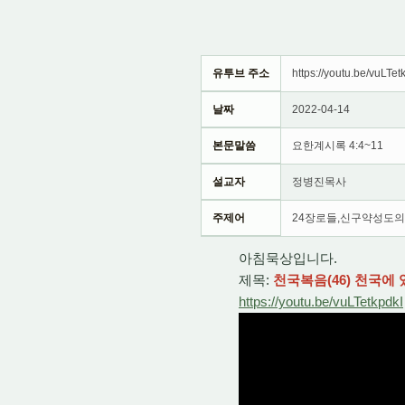
유투브 주소
https://youtu.be/vuLTet
날짜
2022-04-14
본문말씀
요한계시록 4:4~11
설교자
정병진목사
주제어
24장로들,신구약성도의
아침묵상입니다.
제목:
천국복음(46) 천국에 
https://youtu.be/vuLTetkpdkI