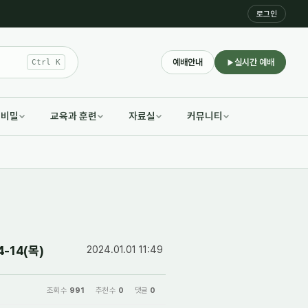
로그인
예배안내
실시간 예배
Ctrl K
적비밀
교육과 훈련
자료실
커뮤니티
-14(목)
2024.01.01 11:49
조회 수
991
추천 수
0
댓글
0