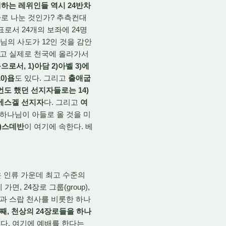
하는 레위인들 역시 24반차
로 나눈 것인가? 추측컨대
로서 24개의 보좌에 24명
님의 사도가 12인 것을 감안
리고 실제로 천국에 올라가서
으로서, 1)아담 2)아벨 3)에
0)욥
도 있다. 그리고
출애굽
도 했던 선지자들로는 14)
)에스겔 선지자
다. 그리고
여
 하나님이 아들로 올 것을 미
4)스데반
이 여기에 속한다. 베
 인류 가운데 최고 수준의
 24장로 그룹(group),
핌)과 스랍 천사를 비롯한 하나
째, 천상의 24장로들을 하나
다. 여기에 예배를 한다는