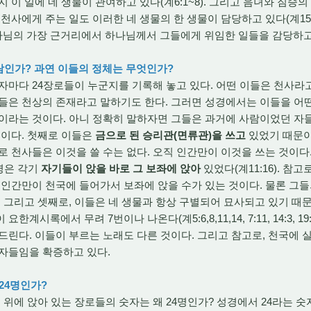
 이 일에 네 생물이 관여하고 있다(계6:1~8). 그리고 음녀와 짐승
천사에게 주는 일도 이러한 네 생물의 한 생물이 담당하고 있다(계15:
님의 가장 근거리에서 하나님께서 그들에게 위임한 일들을 감당하고 
사람인가? 과연 이들의 정체는 무엇인가?
다 24장로들이 누군지를 기록해 놓고 있다. 어떤 이들은 천사라고
들은 천상의 존재라고 말하기도 한다. 그러면 성경에서는 이들을 어
이라는 것이다. 아니 정확히 말하자면 그들은 과거에 사람이었던 자
이다. 첫째로 이들은
금으로 된 승리관(면류관)을 쓰고
있었기 때문이다
로 천사들은 이것을 쓸 수는 없다. 오직 인간만이 이것을 쓰는 것이다
4명은 각기
자기들이 앉을 바로 그 보좌에 앉아
있었다(계11:16). 참
 인간만이 천국에 들어가서 보좌에 앉을 수가 있는 것이다. 물론 그들
 그리고 셋째로, 이들은 네 생물과 항상 구별되어 묘사되고 있기 때문
계시록에서 무려 7번이나 나온다(계5:6,8,11,14, 7:11, 14:3, 19
드린다. 이들이 부르는 노래도 다른 것이다. 그리고 참고로, 천국에 
 자들임을 확증하고 있다.
 24명인가?
위에 앉아 있는 장로들의 숫자는 왜 24명인가? 성경에서 24라는 