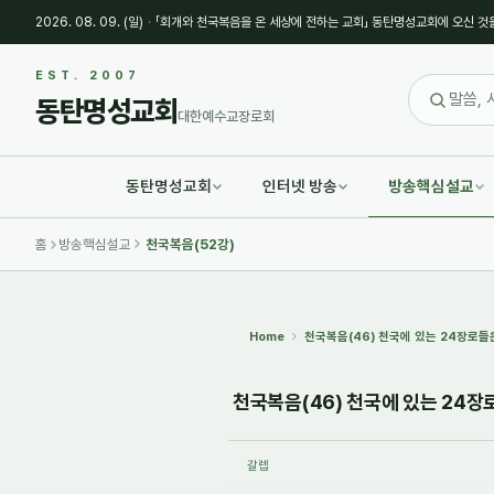
2026. 08. 09. (일)
·
「회개와 천국복음을 온 세상에 전하는 교회」 동탄명성교회에 오신 것
Sketchbook5, 스케치북5
Sketchbook5, 스케치북5
EST. 2007
동탄명성교회
대한예수교장로회
동탄명성교회
인터넷 방송
방송핵심설교
Sketchbook5, 스케치북5
Sketchbook5, 스케치북5
홈
방송핵심설교
천국복음(52강)
Home
천국복음(46) 천국에 있는 24장로들은
천국복음(46) 천국에 있는 24장로
갈렙