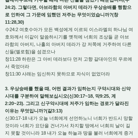
24:2). 그렇다면, 아브라함의 아버지 데라가 우상숭배를 행함으
로 인하여 그 가문에 임했던 저주는 무엇이었습니까?(창
11:28,30)
수24:2 여호수아가 모든 백성에게 이르되 이스라엘의 하나님 여
호와께서 이같이 말씀하시기를 옛적에 너희의 조상들 곧 아브
라함의 아버지, 나홀의 아버지 데라가 강 저쪽에 거주하여 다른
신들(엘로힘)을 섬겼으나
창11:28 하란은 그 아비 데라보다 먼저 고향 갈대아인의 우르에
서 죽었더라
창11:30 사래는 임신하지 못하므로 자식이 없었더라
3. 우상숭배를 했을 때, 어떤 결과가 임하는지 구약시대와 신약
시대를 구분하여 말해보십시오(신30:17~18, 막9:25, 계
2:20~23). 그리고 신구약시대에 저주가 임하는 경로가 달라진
이유는 무엇입니까?(갈3:13)
신30:17-18 내가 오늘 너희에게 선언하노니 너희가 반드시 망할
것이라 너희가 요단을 건너가서 차지할 땅에서 너희의 날이 길
지 못할 것이니라 18 내가 오늘 하늘과 땅을 불러 너희에게 증거