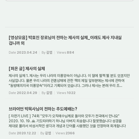
[영상모음] 박효진 장로님이 전하는 제사의 실체_이래도 제사 지내실
겁니까 외
Date
2023.04.24
By
갈렙
Views
884
[퍼온 글] 제사의 실체
제사의 실체 1. 제사는 우리 나라의 미풍양속이 아닙니다. 이 말에 펄쩍 뛸 분도 있겠지만
사실입니다. 물론 우리 나라의 관혼상제에 관한 책의 제일 앞부분에는 제사에 관하여
"동방예의지국 미풍양속"이라고 기록되어 있습니다. 그러나 제사는 본래 우리 조...
Date
2022.04.29
By
갈렙
Views
1022
브라이언 박목사님이 전하는 추도예배는?
[ 자판기 LIVE ] 74회 "모두가 오직예수님께로 돌아와 모두가 천국에서 만나요"
2020. 10. 19. 🙏 기도따라하기 하나님 아버지 죄송합니다 잘못했습니다 성경을
제대로 몰라서 비성서적인 생각과 개념과 단어를 사용했던 것을 인정하며 회개합니다
죄송합니다 ...
Date
2020.12.22
By
갈렙
Views
2366