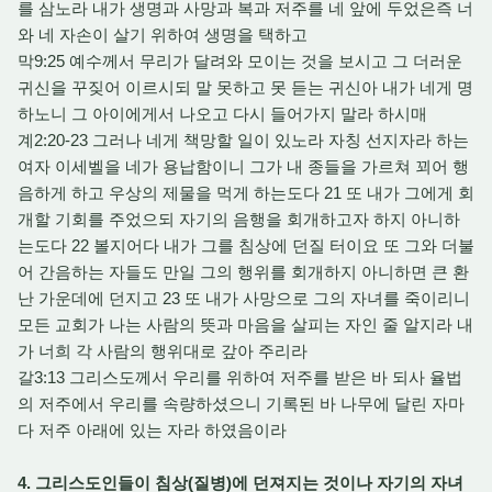
를 삼노라 내가 생명과 사망과 복과 저주를 네 앞에 두었은즉 너
와 네 자손이 살기 위하여 생명을 택하고
막9:25 예수께서 무리가 달려와 모이는 것을 보시고 그 더러운
귀신을 꾸짖어 이르시되 말 못하고 못 듣는 귀신아 내가 네게 명
하노니 그 아이에게서 나오고 다시 들어가지 말라 하시매
계2:20-23 그러나 네게 책망할 일이 있노라 자칭 선지자라 하는
여자 이세벨을 네가 용납함이니 그가 내 종들을 가르쳐 꾀어 행
음하게 하고 우상의 제물을 먹게 하는도다 21 또 내가 그에게 회
개할 기회를 주었으되 자기의 음행을 회개하고자 하지 아니하
는도다 22 볼지어다 내가 그를 침상에 던질 터이요 또 그와 더불
어 간음하는 자들도 만일 그의 행위를 회개하지 아니하면 큰 환
난 가운데에 던지고 23 또 내가 사망으로 그의 자녀를 죽이리니
모든 교회가 나는 사람의 뜻과 마음을 살피는 자인 줄 알지라 내
가 너희 각 사람의 행위대로 갚아 주리라
갈3:13 그리스도께서 우리를 위하여 저주를 받은 바 되사 율법
의 저주에서 우리를 속량하셨으니 기록된 바 나무에 달린 자마
다 저주 아래에 있는 자라 하였음이라
4. 그리스도인들이 침상(질병)에 던져지는 것이나 자기의 자녀