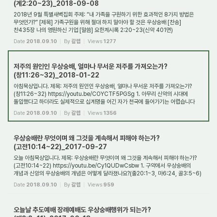
(계2:20~23)_2018-09-08
2018년 9월 특별새벽집회 주제: “내 가족을 구원하기 위한 효과적인 8가지 방법은
무엇인가?” [제목] 가족구원을 위해 절대 하지 말아야 할 것은 우상숭배 [찬송]
찬435장 나의 영원하신 기업 [말씀] 요한계시록 2:20~23(신약 401면)
2018.9.8(토) 1. 들어가며...
Date
2018.09.10
By
갈렙
Views
1277
저주의 원인인 우상숭배, 얼마나 무서운 저주를 가져오는가?
(창11:26~32)_2018-01-22
아침묵상입니다. 제목: 저주의 원인인 우상숭배, 얼마나 무서운 저주를 가져오는가?
(창11:26~32) https://youtu.be/COYCTF5PGSg 1. 아무리 신약의 시대에
돌입했다고 하더라도 실제적으로 십계명을 어긴 자가 천국에 들어가기는 어렵습니다
(그래도 회개하기만 ...
Date
2018.09.10
By
갈렙
Views
1356
우상숭배란 무엇이며 왜 그것을 계속해서 피해야 하는가?
(고전10:14~22)_2017-09-27
오늘 아침묵상입니다. 제목: 우상숭배란 무엇이여 왜 그것을 계속해서 피해야 하는가?
(고전10:14~22) https://youtu.be/Cy1QUDwCsbw 1. 구약에서 우상숭배의
개념과 신앙의 우상숭배의 개념은 어떻게 달라졌나요?(출20:1~3, 마6:24, 골3:5~6)
2. 신약이후 사도...
Date
2018.09.10
By
갈렙
Views
959
오늘날 추도예배 장례예배도 우상숭배행위가 되는가?