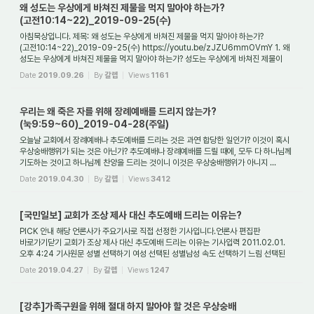
왜 성도는 우상에게 바쳐진 제물을 먹지 말아야 하는가?
(고전10:14~22)_2019-09-25(수)
아침묵상입니다. 제목: 왜 성도는 우상에게 바쳐진 제물을 먹지 말아야 하는가?
(고전10:14~22)_2019-09-25(수) https://youtu.be/zJZU6mmOVmY 1. 왜
성도는 우상에게 바쳐진 제물을 먹지 말아야 하는가? 성도는 우상에게 바쳐진 제물이
아닌 고기는 얼마든지 ...
Date
2019.09.26
By
갈렙
Views
1161
우리는 왜 죽은 자를 위해 장례예배를 드리지 않는가?
(눅9:59~60)_2019-04-28(주일)
오늘날 교회에서 장례예배나 추도예배를 드리는 것은 과연 합당한 일인가? 이것이 혹시
우상숭배행위가 되는 것은 아닌가? 추도예배나 장례예배를 드릴 때에, 모두 다 하나님께
기도하는 것이고 하나님께 찬양을 드리는 것이니 이것은 우상숭배행위가 아니지 ...
Date
2019.04.30
By
갈렙
Views
3412
[국민일보] 교회가 조상 제사 대신 추도예배 드리는 이유는?
PICK 안내 해당 언론사가 주요기사로 직접 선정한 기사입니다.언론사 편집판
바로가기닫기 교회가 조상 제사 대신 추도예배 드리는 이유는 기사입력 2011.02.01.
오후 4:24 기사원문 성별 선택하기 여성 선택된 성별남성 속도 선택하기 느림 선택된
속도보통 ...
Date
2019.04.27
By
갈렙
Views
1247
[강추]가족구원을 위해 절대 하지 말아야 할 것은 우상숭배