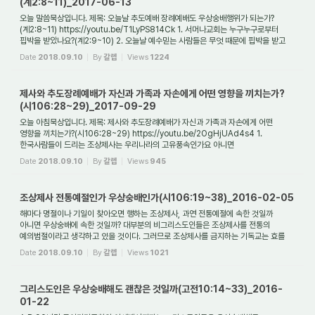
(계2:8~11)_2017-06-13
오늘 말씀묵상입니다. 제목: 오늘날 추도예배 장례예배도 우상숭배행위가 되는가?
(계2:8~11) https://youtu.be/T1LyPS814Ck 1. 서머나교회는 누구누구로부터
핍박을 받았나요?(계2:9~10) 2. 오늘날 예수믿는 사람들은 무엇 때문에 핍박을 받고
있나요? 3. 추도...
Date
2018.09.10
By
갈렙
Views
1224
제사와 추도장례예배가 자신과 가족과 자손에게 어떤 영향을 끼치는가?
(시106:28~29)_2017-09-29
오늘 아침묵상입니다. 제목: 제사와 추도장례예배가 자신과 가족과 자손에게 어떤
영향을 끼치는가?(시106:28~29) https://youtu.be/2OgHjUAd4s4 1.
한국사람들이 드리는 조상제사는 우리나라의 고유풍속인가요 아니면
외래수입종교였나요? 5천년의 유구한 역...
Date
2018.09.10
By
갈렙
Views
945
조상제사 전통예절인가 우상숭배인가(시106:19~38)_2016-02-05
해마다 명절이나 기일이 찾아오면 행하는 조상제사, 과연 전통예절에 속한 것일까
아니면 우상숭배에 속한 것일까? 대부분의 비그리스도인들은 조상제사를 전통의
예의범절이라고 생각하고 있을 것이다. 그러므로 조상제사를 금지하는 기독교는 효를
무시하는 ...
Date
2018.09.10
By
갈렙
Views
1021
그리스도인은 우상숭배해도 괜찮은 것일까(고전10:14~33)_2016-
01-22