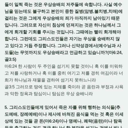
들이 일찍 죽는 것은 우상숭배의 저주들에 속합니다. 사실 예수
님을 믿는데도 불구하고 본인이 중한 질병(암병,불치병,치매)에
걸리는 것은 그에게 우상숭배의 죄가 아직까지 남아있기 때문
입니다. 그러므로 자신이 침상에 던져지는 것은 하나님께서 그
에게 회개할 기회를 주시는 것입니다. 그때에는 빨리 회개해야
합니다. 그런데도 그리스도인들은 자기는 우상을 숭배하지 않
고 있다고 거듭 주장합니다. 그러나 신약성경에서(예수님과 사
도들)는 무엇까지도 우상숭배라고 언급하고 있습니까?(마6:24,
골3:5)
마6:24 한 사람이 두 주인을 섬기지 못할 것이니 혹 이를 미워하
고 저를 사랑하거나 혹 이를 중히 여기고 저를 경히 여김이라 너
희가 하나님과 재물을 겸하여 섬기지 못하느니라
골3:5 그러므로 땅에 있는 지체를 죽이라 곧 음란과 부정과 사욕
과 악한 정욕과 탐심이니 탐심은 우상 숭배니라
5. 그리스도인들에게 있어서 죽은 자를 위해 행하는 의식들(추
도예배, 장례예배)이나 제사에 바쳐진 음식을 먹는 것 혹은 이세
상에 있는 것들 곧 돈(마6:24)이나 명예나, 쾌락(음란)이나 탐욕
등을 추구하는 것도 결국 하나님 한 분만을 섬기는 것에서 빗나