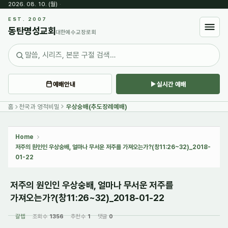
2026. 08. 10. (월)
·
Sketchbook5, 스케치북5
EST. 2007
동탄명성교회
대한예수교장로회
예배안내
실시간 예배
Sketchbook5, 스케치북5
홈
천국과 영적비밀
우상숭배(추도장례예배)
Home
저주의 원인인 우상숭배, 얼마나 무서운 저주를 가져오는가?(창11:26~32)_2018-
01-22
저주의 원인인 우상숭배, 얼마나 무서운 저주를
가져오는가?(창11:26~32)_2018-01-22
갈렙
조회 수
1356
추천 수
1
댓글
0