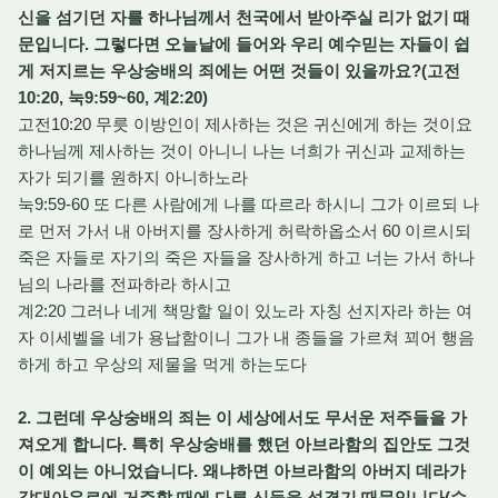
신을 섬기던 자를 하나님께서 천국에서 받아주실 리가 없기 때
문입니다. 그렇다면 오늘날에 들어와 우리 예수믿는 자들이 쉽
게 저지르는 우상숭배의 죄에는 어떤 것들이 있을까요?(고전
10:20, 눅9:59~60, 계2:20)
고전10:20 무릇 이방인이 제사하는 것은 귀신에게 하는 것이요
하나님께 제사하는 것이 아니니 나는 너희가 귀신과 교제하는
자가 되기를 원하지 아니하노라
눅9:59-60 또 다른 사람에게 나를 따르라 하시니 그가 이르되 나
로 먼저 가서 내 아버지를 장사하게 허락하옵소서 60 이르시되
죽은 자들로 자기의 죽은 자들을 장사하게 하고 너는 가서 하나
님의 나라를 전파하라 하시고
계2:20 그러나 네게 책망할 일이 있노라 자칭 선지자라 하는 여
자 이세벨을 네가 용납함이니 그가 내 종들을 가르쳐 꾀어 행음
하게 하고 우상의 제물을 먹게 하는도다
2. 그런데 우상숭배의 죄는 이 세상에서도 무서운 저주들을 가
져오게 합니다. 특히 우상숭배를 했던 아브라함의 집안도 그것
이 예외는 아니었습니다. 왜냐하면 아브라함의 아버지 데라가
갈대아우르에 거주할 때에 다른 신들을 섬겼기 때문입니다(수