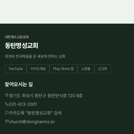
대한예수교장로회
동탄명성교회
회개와 천국복음을 온 세상에 전하는 교회
YouTube
카카오채널
Play Store 앱
쇼핑몰
선교회
찾아오시는 길
경기도 화성시 동탄구 동탄반석로 120 8층
031-613-2001
카카오톡 "
동탄명성교회
" 검색
church@dongtanms.kr