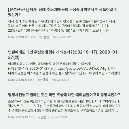
[윤석전목사] 제사, 장례.추도예배 등의 우상숭배 하면서 천국 들어갈 수
있는가?
제사, 장례.추도예배 등의 우상숭배 하면서 천국 들어갈 수 있는가? 윤석전목사 제사,
장례, 추도 예배 본문 기타 기능 TS 유 형 근카페스탭채팅 작성일2023.12.21.
22:57조회 169 윤석전 목사 (마태복음 16:18) "또 내가 네게 이르노니, 너는
베드로라. 내가 ...
Date
2020.06.29
By
갈렙
Views
3892
명절예배도 과연 우상숭배 행위가 되는가?(신32:16~17)_2020-01-
27(월)
아침묵상입니다. 제목: 명절예배도 과연 우상숭배 행위가 되는가?
(신32:16~17)_2020-01-27(월) https://youtu.be/vVUU4YoQV4g 1. 우리
나라의 명절은 이스라엘의 명절과 어떤 점이 닮았나요? 신명기 16장에 보면 이스라엘의
3대명절이 나옵니다(신16;1~17). 그...
Date
2020.01.27
By
갈렙
Views
1427
영정사진놓고 절하는 것은 과연 조상에 대한 예의범절이고 미풍양속인가?
조용기목사 그는 이단인가? 김덕환 저 한국광보개발원 서울, 1981. 차 례 책머리에 2 1.
필자노트 9 ----- 2. 조선 오순절교회 약사 21 3. 기독교 대한 하나님의 성회 약사 29
4. 순복음 중앙교회사 39 순복음 중앙교회 기구조직 및 구역조직표 47 5. 조용기, ...
Date
2019.12.13
By
갈렙
Views
1331