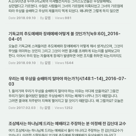
A.D.90년경 두아디라교회의 이세벨선지자는 그리스도인들은 우상숭배해도
상관없다고 가르쳤다. 수많은 사람들이 그녀의 가르침에 미혹되었고 그녀의 가르침에
따라 우상을 숭배하고 우상의 제물까지 먹게 되었다. 왜냐하면 그렇게 하지 않으면
그리스도인들이...
Date
2018.09.10
By
갈렙
Views
981
기독교의 추도예배와 장례예배 어떻게 볼 것인가?(눅9:60)_2016-
04-01
오늘은 기독교에 스며들어온 추도예배와 장례예배가 어떻게 해서 생겨났으며, 그것이
무엇을 의미하는 것인지 그리고 그것이 어떤 결과를 초래하게 되는지를 살펴보고자
한다. 이어서 우리 믿는 자들에게 장례가 발생하면 어떤 조치를 취하면 되는지까지도
다...
Date
2018.09.10
By
갈렙
Views
1544
우리는 왜 우상을 숭배하지 말아야 하는가?(시148:1~14)_2016-07-
03
1. 들어가며 우리가 우상을 숭배하지 말아야 하는 이유는 어디에 있을까요? 그동안
우리가 많이 들어왔던 말씀은 우상숭배가 끼치는 폐해가 너무나 크기 때문입니다.
그러면 결국에 저주받아 지옥에 떨어지고 말 것이기 때문입니다. 왜 그럴까요? 오늘은
우리...
Date
2017.02.03
By
갈렙
Views
1252
조상제사는 하나님께 드리는 예배라고 주장하는 분 이정배 전 감신대 교수
여기 조상제사는 하나님께 드리는 예배로서 둘이 아니라고 주장하는 전 감신대교수가
있습니다. 이러한 신학자들이 있기에 추도예배 장례예배가 우상숭배가 아니라고