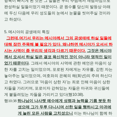
항목이 빠지게 된 것은 그 일들은 우리 주님께서 재림하심으로
완성하실 일들이었기 때문이다. 곧 원수를 당신의 발등상 아래
에 두신 다음에 우리 성도들의 눈에서 눈물을 씻어주실 것이라
고 하셨다.
5. 메시야의 공생애의 특징
그런데,여기서 우리는 메시야께서 그의 공생애에 하실 일들에
대해 잠깐 주목해 볼 필요가 있다. 왜냐하면 메시야가 오셔서 하
시는 사역이 좀 우리의 생각과 다르기 때문이다.
그것은 메시야
께서 오셔서 하실 일은 결코 육신적인 것이 아니라 영적인 일이
었기 때문이다
. 그래서 메시야의 사역에 관한 예언은 마음이 상
한 자를 고치는 일이었으며, 포로된 자에게는 자유를, 갇힌 자는
놓아주는 일이었으며, 여호와의 은혜의 해(희년)의 주려 하신다
고 하였다. 그러므로 '마음이 상한 자'는 죄로 인해 마음이 상한
자들을 가리키며, 포로이자 갇혀있는 자들은 마귀와 귀신들에
게 붙들려있는 자들을 가리키고 있다(행10:38).
행
10:38
하나님이 나사렛 예수에게 성령과 능력을 기름 붓듯 하
셨으매 그가 두루 다니시며 선한 일을 행하시고 마귀에
게 눌린 모든 사람을 고치셨으니
이는 하나님이 함께 하