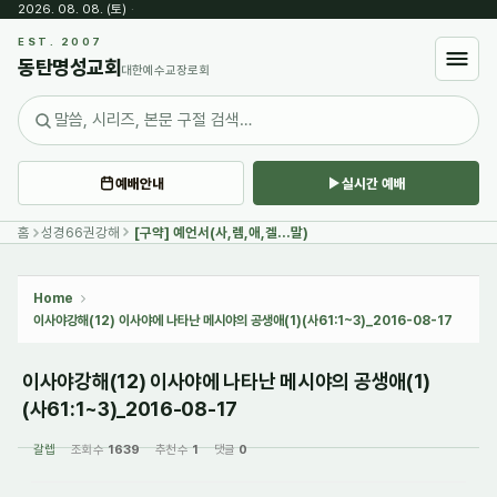
2026. 08. 08. (토)
·
Sketchbook5, 스케치북5
EST. 2007
동탄명성교회
대한예수교장로회
예배안내
실시간 예배
Sketchbook5, 스케치북5
홈
성경66권강해
[구약] 예언서(사,렘,애,겔...말)
Home
이사야강해(12) 이사야에 나타난 메시야의 공생애(1)(사61:1~3)_2016-08-17
이사야강해(12) 이사야에 나타난 메시야의 공생애(1)
(사61:1~3)_2016-08-17
갈렙
조회 수
1639
추천 수
1
댓글
0