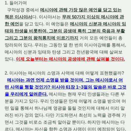
1. 들어가며
구약성경 중에서
메시야에 관해 가장 많은 예언을 담고 있는
책은 이사야서
다. 이사야서는
무려 50가지 이상의 메시야에 관
한 예언
을 담고 있다. 이 예언들은
메시야의 신분과 메시야의 잉
태와 탄생을 비롯하여, 그분의 공생애 특히 그분의 죽음과 부활
그리고 그분의 왕적통치에 이르기까지
거의 모든 예언들이 총
망라되어 있다. 우리는 그동안 열 한 번의 이사야강해를 통해서,
메시야의 신분과 잉태와 탄생 그리고 천년왕국에 대해 살펴보
았다.
이제 오늘부터는 메시야의 공생애에 관해 살펴볼 것이다.
2. 이사야는 메시야의 소명과 사역에 대해 어떻게 표현했을까?
메시야는 과연 언제 소명을 받을 것이며, 그는 메시야로서 어
떤 사역을 행할 것인가? 이사야 61장 1~3절의 말씀은 바로 그것
을 우리에게 알려준다.
메시야는 현재 우리 인생들과는 다른 부
분을 가지고 있다. 우리 인생들은 언제 어떻게 소명을 받으며 어
떤 일을 통해서 하나님께 영광을 돌릴 것인지에 대해서 미리 알
려진 바가 겅의 없다. 다만 기도하면서 최선의 노력을 경주해 가
면서 그것을 비로소 조금씩 알아갈 뿐이다. 하지만 메시야는 다
르다. 메시야는 자신을 향한 소명과 사명이 이미 예정되어 있다.