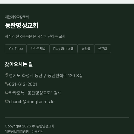
대한예수교장로회
동탄명성교회
회개와 천국복음을 온 세상에 전하는 교회
YouTube
카카오채널
Play Store 앱
쇼핑몰
선교회
찾아오시는 길
경기도 화성시 동탄구 동탄반석로 120 8층
031-613-2001
카카오톡 "
동탄명성교회
" 검색
church@dongtanms.kr
Copyright 2026 © 동탄명성교회
개인정보처리방침
·
이용약관