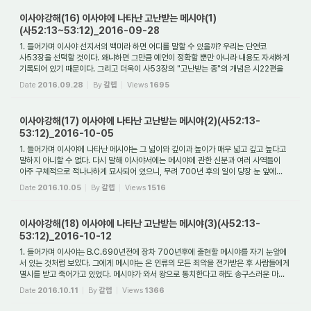
이사야강해(16) 이사야에 나타난 고난받는 메시야(1)
(사52:13~53:12)_2016-09-28
1. 들어가며 이사야 선지서의 백미라 하면 어디를 말할 수 있을까? 우리는 단연코
사53장을 선택할 것이다. 왜냐하면 그만큼 예언이 정확할 뿐만 아니라 내용도 자세하게
기록되어 있기 때문이다. 그리고 더욱이 사53장의 "고난받는 종"의 개념은 시22편을
제...
Date
2016.09.28
By
갈렙
Views
1695
이사야강해(17) 이사야에 나타난 고난받는 메시야(2)(사52:13-
53:12)_2016-10-05
1. 들어가며 이사야에 나타난 메시야는 그 넓이와 깊이과 높이가 매우 넓고 깊고 높다고
말하지 아니할 수 없다. 다시 말해 이사야서에는 메시야에 관한 신분과 여러 사역들이
아주 구체적으로 적나나하게 묘사되어 있으니, 무려 700년 후의 일이 당장 눈 앞에...
Date
2016.10.05
By
갈렙
Views
1516
이사야강해(18) 이사야에 나타난 고난받는 메시야(3)(사52:13-
53:12)_2016-10-12
1. 들어가며 이사야는 B.C.690년전에 장차 700년후에 출현할 메시야를 자기 눈앞에
서 있는 것처럼 보았다. 그에게 메시야는 온 인류의 모든 죄악을 전가받은 후 사람들에게
멸시를 받고 죽어가고 있었다. 메시야가 와서 왕으로 통치한다고 해도 송구스러운 마...
Date
2016.10.11
By
갈렙
Views
1366