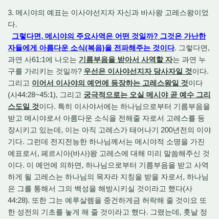
3. 메시야의 예표는 이사야선지자 자신과 바사왕 고레스왕이었
다.
그렇다면, 메시야의 주요사역은 어떤 것일까? 그것은 가난한
자들에게 아름다운 소식(복음)을 전파해주는 것이다
. 그렇다면,
과연 사61:1에 나오는
기름부음을 받아서 사역할 자
는 과연 누
구를 가리키는 것일까?
우선은 이사야선지자 당사자일 것
이다.
그리고
이어서 이사야의 예언에 등장하는 고레스왕일 것
이다
(사44:28~45:1), 그리고
궁극적으로는 오실 메시야 곧 예수 그리
스도일 것
이다. 특히 이사야서에는 하나님으로부터 기름부음을
받고 메시야로서 아름다운 소식을 전해줄 자로서 고레스를 등
장시키고 있는데, 이는 아직 고레스가 태어나기 200년전의 이야
기다. 그런데 전지전능한 하나님께서는 메시야적 소명을 가진
예표로서, 페르시아(바사)왕 고레스에 대해 미리 말씀해주신 것
이다. 이 예언에 의하면, 하나님으로부터 기름부음을 받고 사역
하게 될 고레스는 하나님의 목자라 지칭을 받을 자로서, 하나님
은 그를 통해서 그의 백성을 해방시키실 것이라고 했다(사
44:28). 또한 그는 예루살렘을 중건하게금 허락해 줄 것이요 또
한 성전의 기초를 놓게 해 줄 것이라고 했다. 그랬는데, 훗날 정