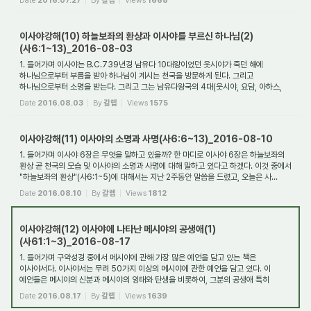
Date
2016.07.27
By
갈렙
Views
1668
이사야강해(10) 하늘보좌의 환상과 이사야를 부르신 하나님(2)
(사6:1~13)_2016-08-03
1. 들어가며 이사야는 B.C.739년경 남유다 10대왕이었던 웃시야가 죽던 해에
하나님으로부터 부름을 받아 하나님이 계시는 천국을 방문하게 된다. 그리고
하나님으로부터 소명을 받는다. 그리고 그는 남유다왕국의 4대(웃시야, 요담, 아하스,
히스기야)에 걸쳐...
Date
2016.08.03
By
갈렙
Views
1575
이사야강해(11) 이사야의 소명과 사명(사6:6~13)_2016-08-10
1. 들어가며 이사야 6장은 무엇을 말하고 있을까? 한 마디로 이사야 6장은 하늘보좌의
환상 곧 천국의 모습 및 이사야의 소명과 사명에 대해 말하고 있다고 하겠다. 이것 중에서
"하늘보좌의 환상"(사6:1~5)에 대해서는 지난 2주동안 말씀을 드렸고, 오늘은 사...
Date
2016.08.10
By
갈렙
Views
1812
이사야강해(12) 이사야에 나타난 메시야의 공생애(1)
(사61:1~3)_2016-08-17
1. 들어가며 구약성경 중에서 메시야에 관해 가장 많은 예언을 담고 있는 책은
이사야서다. 이사야서는 무려 50가지 이상의 메시야에 관한 예언을 담고 있다. 이
예언들은 메시야의 신분과 메시야의 잉태와 탄생을 비롯하여, 그분의 공생애 특히
그분의 죽음과...
Date
2016.08.17
By
갈렙
Views
1639