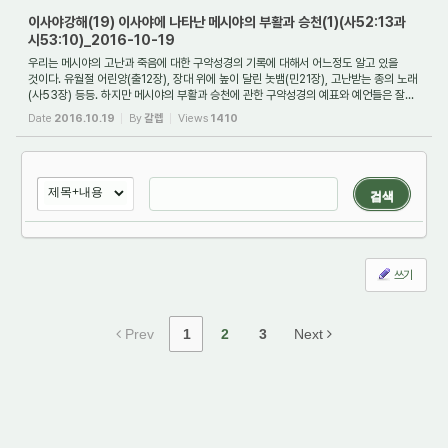
이사야강해(19) 이사야에 나타난 메시야의 부활과 승천(1)(사52:13과
시53:10)_2016-10-19
우리는 메시야의 고난과 죽음에 대한 구약성경의 기록에 대해서 어느정도 알고 있을
것이다. 유월절 어린양(출12장), 장대 위에 높이 달린 놋뱀(민21장), 고난받는 종의 노래
(사53장) 등등. 하지만 메시야의 부활과 승천에 관한 구약성경의 예표와 예언들은 잘...
Date
2016.10.19
By
갈렙
Views
1410
검색
쓰기
Prev
1
2
3
Next