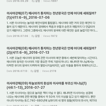
Date
2016.06.29
By
갈렙
Views
1887
이사야강해(07) 메시야가 통치하는 천년왕국은 언제 어디에 세워질까?
(1)(사11:6~9)_2016-07-06
1. 서론 이사야서는 놀라운 예언서임에 틀림없다. 메시야에 대한 거의 모든 예언이 다
들어 있기 때문이다. 메시야의 잉태에서 죽음과 부활과 승천과 재림까지 다 언급되어
있기 때문이다. 그런데 그중에서도 메시야의 왕국에 대한 예언은 실로 놀랍기만 하다....
Date
2016.07.06
By
갈렙
Views
1972
이사야강해(08) 메시야가 통치하는 천년왕국은 언제 어디에 세워질까?
(2)(사11:6~9)_2016-07-13
1. 서론 오늘은 메시야의 왕국에 관한 이사야의 예언 중에서 세번째 맞이하는 시간이다.
메시야의 왕국은 이사야의 가장 중요한 주제 가운데 하나다. 왜냐하면 하나님께서는
타락한 유다의 왕국이 타락하여 멸망시키실테지만, 남은 자들을 통하여 회복하신다고...
Date
2016.07.13
By
갈렙
Views
2178
이사야강해(09) 하늘보좌의 환상과 이사야를 부르신 하나님(1)
(사6:1~13)_2016-07-27
1. 서론 이사야서는 참으로 놀라운 책이 아닐 수 없다. 왜냐하면 이사야서는 성경에
나오는 메시야에 관한 예언들 중에서 약 50여 가지 이상을 담고 있기 때문이다. 뿐만
아니라 이사야는 B.C.740~680년에 남유다의 네 명의 왕들(제10대 웃시아, 제11대
요담, ...