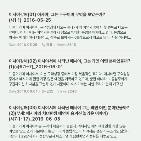
이사야강해(01) 이사야, 그는 누구이며 무엇을 보았는가?
(사1:1)_2016-05-25
1. 들어가며 이사야서, 구약성경에 나오는 총 17개의 예언서 중에서 첫 번째로 나오는
책이다. 이사야서는 예언서들 중에서 참으로 방대한 분량을 차지하고 있다. 분량으로
봐서는 예레미야서 다음이고, 장수로 보아서는 66장으로서 최고로 많다. 사실 이사야...
Date
2016.05.25
By
갈렙
Views
2615
이사야강해(02) 이사야서에 나타난 메시야, 그는 과연 어떤 분이었을까?
(1)(사9:1~7)_2016-06-01
1. 들어가며 이사야서, 이는 구약성경 중에서 가장 복음적인 책이다. 왜냐하면 구약성경
중에서 메시야에 관한 가장 많은 예언을 기록하고 있으며, 뿐만 아니라 그 중심주제가
구원자이신 하나님을 표현하 있기 때문이다. 이사야서는 사실 우리가 현재 가고 있...
Date
2016.06.01
By
갈렙
Views
2248
이사야강해(03) 이사야서에 나타난 메시야 그는 과연 어떤 분이었을까?
(2)(부제: 메시야의 처녀탄생 예언에 숨겨진 놀라운 이야기)
(사7:1~17)_2016-06-08
1. 들어가며 이사야서는 구약의 복음서라 불린다. 왜냐하면 메시야에 관한 가장 많은
예언을 담고 있기 때문이다. 뿐만 아니라 놀랍게도 이사야서는 성경의 구조와도 닮았다.
1장부터 39장까지가 전반부로서 이스라엘의 심판예언과 성취를 다루고 있고,