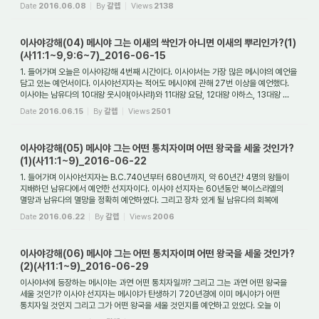
40장부...
Date
2016.06.08
By
갈렙
Views
2138
이사야강해(04) 메시야 그는 이새의 싹인가 아니면 이새의 뿌리인가?(1)
(사11:1~9,9:6~7)_2016-06-15
1. 들어가며 오늘은 이사야강해 4번째 시간이다. 이사야서는 가장 많은 메시야의 예언을
담고 있는 예언서이다. 이사야선지자는 적어도 메시야에 관해 27번 이상을 예언했다.
이사야는 남유다의 10대왕 웃시야(아사랴)와 11대왕 요담, 12대왕 아하스, 13대왕 ...
Date
2016.06.15
By
갈렙
Views
2501
이사야강해(05) 메시야 그는 어떤 통치자이며 어떤 왕국을 세울 것인가?
(1)(사11:1~9)_2016-06-22
1. 들어가며 이사야선지자는 B.C.740년부터 680년까지, 약 60년간 4명의 왕들이
지배하던 남유다에서 예언한 선지자이다. 이사야 선지자는 60년동안 북이스라엘의
멸망과 남유다의 멸망을 정확히 예언하였다. 그리고 장차 있게 될 남유다의 회복에
관해서도 예...
Date
2016.06.22
By
갈렙
Views
2006
이사야강해(06) 메시야 그는 어떤 통치자이며 어떤 왕국을 세울 것인가?
(2)(사11:1~9)_2016-06-29
이사야서에 등장하는 메시야는 과연 어떤 통치자일까? 그리고 그는 과연 어떤 왕국을
세울 것인가? 이사야 선지자는 메시야가 탄생하기 720년경에 이미 메시야가 어떤
통치자일 것인지 그리고 그가 어떤 왕국을 세울 것인지를 예언하고 있었다. 오늘 이
시간에...