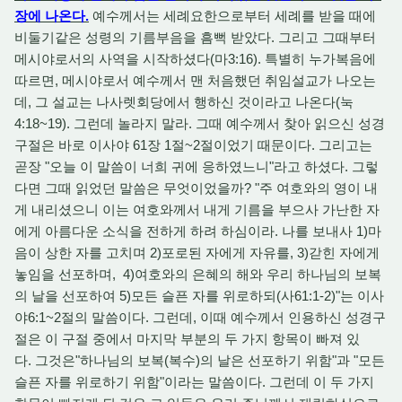
장에 나온다.
예수께서는 세례요한으로부터 세례를 받을 때에
비둘기같은 성령의 기름부음을 흠뻑 받았다. 그리고 그때부터
메시야로서의 사역을 시작하셨다(마3:16). 특별히 누가복음에
따르면, 메시야로서 예수께서 맨 처음했던 취임설교가 나오는
데, 그 설교는 나사렛회당에서 행하신 것이라고 나온다(눅
4:18~19). 그런데 놀라지 말라. 그때 예수께서 찾아 읽으신 성경
구절은 바로 이사야 61장 1절~2절이었기 때문이다. 그리고는
곧장 "오늘 이 말씀이 너희 귀에 응하였느니"라고 하셨다. 그렇
다면 그때 읽었던 말씀은 무엇이었을까? "주 여호와의 영이 내
게 내리셨으니 이는 여호와께서 내게 기름을 부으사 가난한 자
에게 아름다운 소식을 전하게 하려 하심이라. 나를 보내사 1)마
음이 상한 자를 고치며 2)포로된 자에게 자유를, 3)갇힌 자에게
놓임을 선포하며, 4)여호와의 은혜의 해와 우리 하나님의 보복
의 날을 선포하여 5)모든 슬픈 자를 위로하되(사61:1-2)"는 이사
야6:1~2절의 말씀이다. 그런데, 이때 예수께서 인용하신 성경구
절은 이 구절 중에서 마지막 부분의 두 가지 항목이 빠져 있
다. 그것은"하나님의 보복(복수)의 날은 선포하기 위함"과 "모든
슬픈 자를 위로하기 위함"이라는 말씀이다. 그런데 이 두 가지