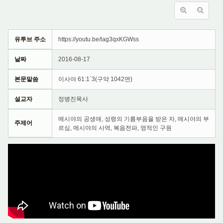
유투브 주소
https://youtu.be/lag3qxKGWss
날짜
2016-08-17
본문말씀
이사야 61:1`3(구약 1042면)
설교자
정병진목사
메시야의 공생애, 성령의 기름부음을 받은 자, 메시야의 부
주제어
르심, 메시야의 사역, 복음전파, 영적인 구원