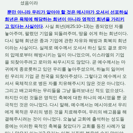
셨음이라
뿐만 아니라 우리가 알아야 할 것은 메시야가 오셔서 선포하실
희년은 육체에 해당하는 희년이 아니라 영적인 희년을 가리키
고 있다는 사실이다
. 사실 희년(레25:10~13)는 종되었던 자를
놓아주며, 팔렸던 기업을 되돌려주며, 땅을 쉬게 하는 희년이다.
다시 말해 희년은 종과 기업에 관한 자유와 해방과 회복의 희년
이라는 사실이다. 실제로 예수께서 오셔서 하신 일도 결코 로마
의 압제로부터 해방시키는 일이 아니었으며, 이스라엘의 기업
을 되찾아주려고 로마와 싸우시지도 않았다. 곧 예수께서는 마
귀에게 종로릇하고 있던 우리를 놓아주셨으며, 하늘의 잃어버
린 우리의 기업 곧 천국을 되찾아주셨다. 그렇다고 예수께서 오
셔서 육체적으로 병든 자를 치유해주시지 않은 것은 아니었다.
그리고 배고파하는 무리들을 그냥 돌려보내신 적도 없으셨다.
하지만 이런 것들은 영적인 축복에 대한 하나의 예시였을 뿐 궁
극적인 것은 아니었다. 다시 말해, 예수께서는 메시야로서 우리
에게 목적은 우리의 병든 것을 치료해주며, 우리의 배고픔을 해
결해주시려는 것이 아니었다. 오늘날 교회에 출석하는 성도들
중에는 이러한 육적인 축복을 찾았다가 교회를 등진 사례가 얼