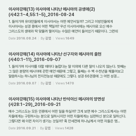
이사야강해(13) 이사야에 나타난 메시야의 공생애(2)
(사42:1~4,55:1~5)_2016-08-24
1. 들어가며 유대인들에게 이사야서는 어떤 예언서일까? 그리고 이방인들에게
이사야서는 성경 중에서 어떤 책일까? 우선 이사야서에는 메시야로 오신 예수
그리스도의 생애와 딱 맞물려 떨어지는 수많은 예언이 들어있기 때문이다. 그런데
아니러니하게도 유...
Date
2016.08.24
By
갈렙
Views
1649
이사야강해(14) 이사야에 나타난 선구자와 메시야의 출현
(사40:1~11)_2016-09-07
1. 들어가며 이사야를 대할 때마다 놀랍다는 말 이외에 다른 말이 나오지 않는다. 첫째는
그 많은 분량의 메시야에 관한 예언 때문에 그렇고, 둘째는 수 백 수천년을 꿰뚫어보고
말씀하시는 하나님의 전지전능성 때문에도 그렇다. 성경 66권중에 그 어떤 성경...
Date
2016.09.07
By
갈렙
Views
1470
이사야강해(15) 이사야에 나타난 반석이신 메시야의 양면성
(사28:1~29)_2016-09-21
예수 그리스도는 모든 인류에서 어떤 일을 하실까? 크게 보면 예수 그리스도께서는 어떤
자들에게는 구원하시는 분으로 일하시지만 어떤 자들에게는 심판하신 분으로 일하신다.
그렇다면 왜 이런 차이가 생기는 것일까? 혹 만세전에 하나님께서 어떤 자들은 영...
Date
2016.09.21
By
갈렙
Views
1428