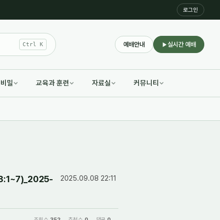
로그인
예배안내
실시간 예배
Ctrl K
적비밀
교육과 훈련
자료실
커뮤니티
1~7)_2025-
2025.09.08 22:11
조회 수
352
추천 수
0
댓글
0