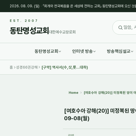
2026. 08. 09. (일)
·
「회개와 천국복음을 온 세상에 전하는 교회」 동탄명성교회에 오신 것
Sketchbook5, 스케치북5
Sketchbook5, 스케치북5
EST. 2007
동탄명성교회
대한예수교장로회
동탄명성교회
인터넷 방송
방송핵심설교
Sketchbook5, 스케치북5
Sketchbook5, 스케치북5
홈
성경66권강해
[구약] 역사서(수,삿,룻...대하)
Home
[여호수아 강해(20)] 미정복된 땅이 
[여호수아 강해(20)] 미정복된 땅
09-08(월)
갈렙