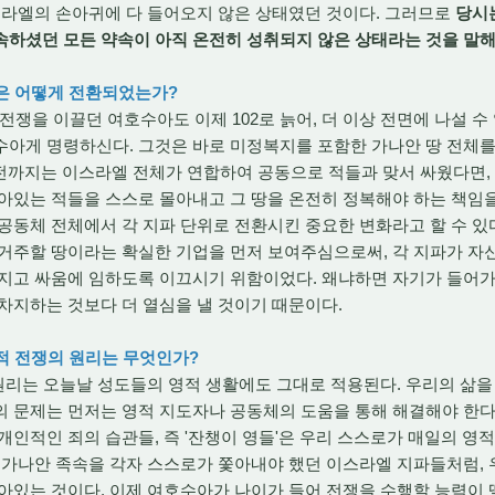
스라엘의 손아귀에 다 들어오지 않은 상태였던 것이다. 그러므로
당시
속하셨던 모든 약속이 아직 온전히 성취되지 않은 상태라는 것을 말해
식은 어떻게 전환되었는가?
전쟁을 이끌던 여호수아도 이제 102로 늙어, 더 이상 전면에 나설 수
수아게 명령하신다. 그것은 바로 미정복지를 포함한 가나안 땅 전체를
). 이전까지는 이스라엘 전체가 연합하여 공동으로 적들과 맞서 싸웠다면
아있는 적들을 스스로 몰아내고 그 땅을 온전히 정복해야 하는 책임을
공동체 전체에서 각 지파 단위로 전환시킨 중요한 변화라고 할 수 있
 거주할 땅이라는 확실한 기업을 먼저 보여주심으로써, 각 지파가 자
가지고 싸움에 임하도록 이끄시기 위함이었다. 왜냐하면 자기가 들어가
차지하는 것보다 더 열심을 낼 것이기 때문이다.
영적 전쟁의 원리는 무엇인가?
원리는 오늘날 성도들의 영적 생활에도 그대로 적용된다. 우리의 삶
 문제는 먼저는 영적 지도자나 공동체의 도움을 통해 해결해야 한다
개인적인 죄의 습관들, 즉 '잔챙이 영들'은 우리 스스로가 매일의 영
 가나안 족속을 각자 스스로가 쫓아내야 했던 이스라엘 지파들처럼,
아있는 것이다. 이제 여호수아가 나이가 들어 전쟁을 수행할 능력이