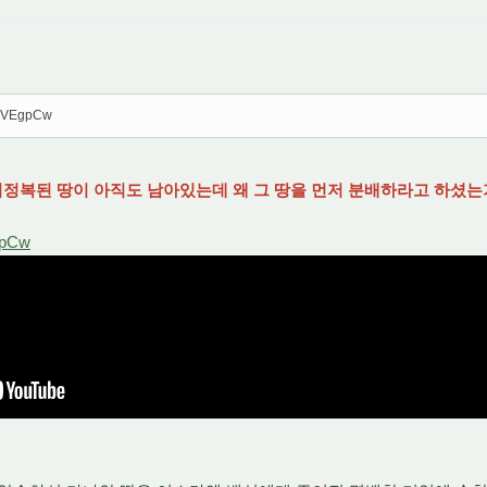
LmVEgpCw
 미정복된 땅이 아직도 남아있는데 왜 그 땅을 먼저 분배하라고 하셨는가?
gpCw