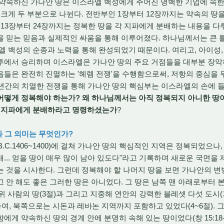
속하신 가나안 땅은 이스라엘 백성에게 주어진 명백한 기업에 속한
 크게 두 부분으로 나뉜다. 전반부인 1장부터 12장까지는 약속의 
 13장부터 24장까지는 정복한 땅을 각 지파에게 분배하는 내용을 다
을 믿는 믿음과 실제적인 싸움을 통해 이루어졌다. 하나님께서는 큰 
엘 백성의 순종과 노력을 통해 완성되었기 때문이다. 여리고, 아이성
투에서 승리하며 이스라엘은 가나안 땅의 주요 거점들을 대부분 장악
읍들은 완전히 진멸하는 '헤렘 전쟁'을 수행함으로써, 저항의 중심을
7년간의 치열한 전쟁을 통해 가나안 땅의 핵심부는 이스라엘의 손에 
어떻게 정복해야 하는가? 왜 하나님께서는 아직 정복되지 아니한 땅
각 지파에게 분배하라고 명령하셨는가
?
와 그 의미는 무엇인가?
C.1406~1400)에 걸쳐 가나안 땅의 핵심적인 지역은 정복되었으나, 
... 얻을 땅이 매우 많이 남아 있도다"라고 기록하며 새로운 국면을 
 것을 시사한다. 그런데 정복해야 할 나머지 땅을 보면 가나안의 
 안 해도 좋은 그러한 땅은 아니었다. 그 땅은 남쪽 맨 아래로부터
위 사람의 땅(3절)과 그리고 지중해 연안의 강력한 블레셋 다섯 도시(
롯하여, 북쪽으로는 시돈과 레바논 지역까지 포함하고 있었다(4~6절).
게 약속하신 땅의 경계 안에 분명히 속해 있는 땅이었다(창 15:18-2