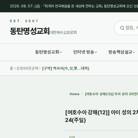
2026. 08. 07. (금)
·
「회개와 천국복음을 온 세상에 전하는 교회」 동탄명성교회에 오신 것
Sketchbook5, 스케치북5
Sketchbook5, 스케치북5
EST. 2007
동탄명성교회
대한예수교장로회
동탄명성교회
인터넷 방송
방송핵심설교
Sketchbook5, 스케치북5
Sketchbook5, 스케치북5
홈
성경66권강해
[구약] 역사서(수,삿,룻...대하)
Home
[여호수아 강해(12)] 아이 성의 2차
[여호수아 강해(12)] 아이 성의 
24(주일)
갈렙