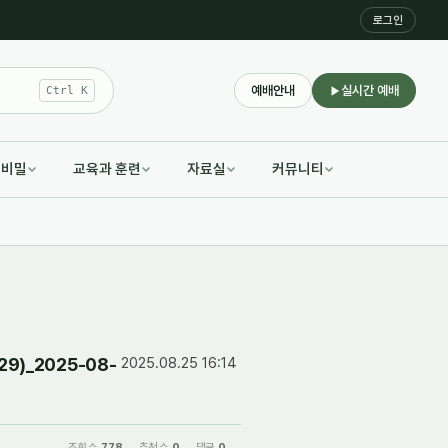
로그인
예배안내
실시간 예배
Ctrl K
적비밀
교육과 훈련
자료실
커뮤니티
9)_2025-08-
2025.08.25 16:14
조회 수
778
추천 수
0
댓글
0