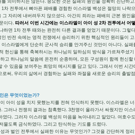
를 의미하지는 않는다. 중
요한 것은 실패의 원인을 정확히 진단하고
 1차 전투에서 뼈아픈 패배를 경험한 이스라엘 백성은 절망의 나락으로 
그 자리에 내버려두지 않으셨다. 아간의 죄라는 패배의 근본 원인을
문이다.
따러서 이번 시간에는 이스라엘이 아이 성 2차 전투에서 어
냐하면 1차 전투 때와는 완전히 다른 결과를 얻었기 때문이다. 그렇
적인 반전 속에는 영적 전쟁에서 승리하기 위한 핵심적인 원리들이 고
 이스라엘에게 단순히 군사적 승리를 안겨주신 것만이 아니다. 실패를
적 헌신을 통해 축복하시는 하나님의 일하심의 방식을 가르쳐주셨기 때
결하고 하나님의 말씀에 온전히 순종하며, 모든 구성원이 함께 헌신할 
 수 있음을 보여주는 희망의 메시지를 담고 있다. 그래서 이번 시간
으로써, 우리의 삶에서 경험하는 실패와 좌절을 새로운 승리의 출발점
 원인은 무엇이었는가?
이 아이 성을 치지 못했는지를 전혀 인식하지 못했다. 이스라엘은 
 그러나 전쟁의 결과는 참혹했다. 3천명이 올라가서 싸웠지만 이스
하였다. 그러자 이스라엘 백성의 마음을 녹아내리고 말았다. 여호수도
저물도록 금식하였다. 그리고 탄식하는 기도를 드렸다.
성과 벌인 전투에서 실패한 이유는 무엇인가? 그것을 간단하게 정리