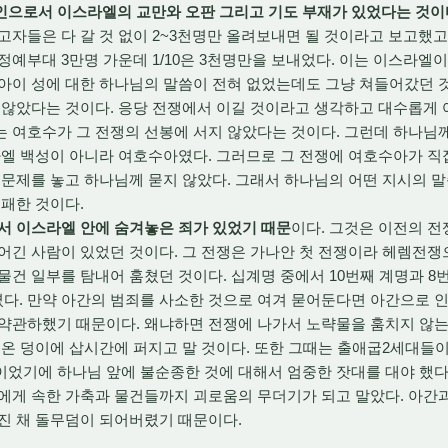
인으로서 이스라엘의 교만와 오판 그리고 기도 부재가 있었다는 것이
고자들은 다 갈 것 없이 2~3천명만 올려보내면 될 것이라고 보고했
정예부대 3만명 가운데 1/10은 3천명만을 보내었다. 이는 이스라엘
 아이 성에 대한 하나님의 말씀이 전혀 없었는데도 그냥 쳐들어갔던 
 않았다는 것이다. 응당 전쟁에서 이길 것이라고 생각하고 대수롭게 
는 여호수가 그 전쟁의 선봉에 서지 않았다는 것이다. 그런데 하나님
엘 백성이 아니라 여호수아였다. 그러므로 그 전쟁에 여호수아가 직접
 문제를 놓고 하나님께 묻지 않았다. 그래서 하나님의 어떤 지시의 
실패한 것이다.
서 이스라엘 안에 숨겨놓은 죄가 있었기 때문
이다. 그것은 이전의 
어긴 사람이 있었던 것이다. 그 전쟁은 가나안 첫 전쟁이라 헤렘전
물건 일부를 탐내어 훔쳤던 것이다. 십계명 중에서 10번째 계명과 8번
다. 만약 아간의 범죄를 사소한 것으로 여겨 묻어둔다면 아간으로 
약관하했기 때문이다. 왜냐하면 전쟁에 나가서 노략물을 훔치지 않는
 온 덩이에 삽시간에 퍼지고 말 것이다. 또한 그때는 출애굽2세대들
이었기에 하나님 앞에 불순종한 것에 대해서 엄중한 잣대를 대야 했다
에게 속한 가축과 물건들까지 괴로움의 무더기가 되고 말았다. 아간
워진 채 돌무덤이 되어버렸기 때문이다.