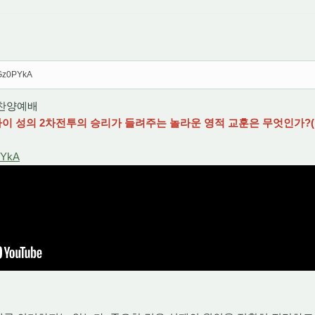
BGz0PYkA
오후찬양예배
 아이 성의 2차전투의 승리가 들려주는 놀라운 영적 교훈은 무엇인가?(수8
PYkA