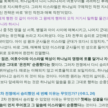
 회복하자, 하나님께서 다시 나타나셔서 여호수아를 격려하신 후에 
적으로 지시해주신다. 그라저 이스라엘은 하나님의 구체적인 작전 지시
신 전략은 바로 ‘유인 작전과 매복 작전’이었다.
왕에게 행한 것 같이 아이와 그 왕에게 행하되 오직 거기서 탈취할 물
지니라 하시니
 중 5천 명을 성 서쪽, 벧엘과 아이 사이에 매복시키고, 나머지 군
하는 유인책을 쓰라고 지시하셨다. 이는 1차 전투의 승리로 교만해
이었다. 아이 성 왕과 군사들은 이스라엘 군대가 또다시 도망치자, 
 나섰다. 바로 그때, 매복해 있던 이스라엘 군사들이 빈 성으로 들어가
뒤로 포위하여 완전히 진멸했다.
 점은, 여호수아와 이스라엘 백성이 하나님의 명령에 토를 달거나 
은 그대로 ‘온전히’ 순종했다는 것
이다. 그러자 전쟁에서 다시 승리
 뛰어넘는다. 때로는 이해되지 않고 비효율적으로 보일지라도, 하나
 일어나고 승리가 의 것이 되는 것이다. 이러한 원리는 개인의 삶이든
심보다 앞세워야 하는 것은 하나님의 말씀을 듣고 그대로 행하는 순종
차 전쟁에서 승리했던 세 번째 이유는 무엇인가? (수8:1, 24)
2차 전쟁에서 승리할 수 있었던 이유는 무엇인가?
첫째는 성결을 다
말씀이 먼저 주어졌고 그 말씀에 이스라엘이 순종했다
는 것이다. 그러