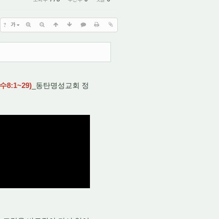
?
가
:1~29)
_동탄명성교회 정