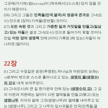
그곳에
(
거기에
)
밤
(
)
이
[
계속해서
] [
스스로
]
있지 않을 것
정관사없음
이기 때문이다
.
(26)
그리고 그들은
민족들
(
만국
,
열국
)
의 영광과 존귀
를 그녀
(
도
시
)
안으로
[
장차
]
가져올
(
운반할
)
것이다
.
(27)
모든 속된 것
과 그리고
가증한 일과 거짓말을 만들고
(
일삼
고
)
있는 자들
은 결코 그녀
(
도시
)
안으로 들어가지 못할 것이다
.
만일
어린 양의 생명책
안에
[
이미
]
기록된
[
채 있는
]
자들이 아
니라면
[
말이다
].
22
장
(1)
그리고 수정같은 맑은
(
투명한
),
하나님과 어린양의 보좌
(
단
)
로부터 밖으로 스스로 흘러나오고 있는
,
생명의 물
(
생명수
)
수
의 강
을 내게 보여주었다
.
(2)
그녀
(
도시
)
의 큰 길 한가운데 안에 있는
[
생명수의 강
]
.
그 강
의 이편과 저편에는 달마다
12
번 열매들을 만들고
(
맺고
)
있는
생명나무
.
각각의 달에 그것
(
생명나무
)
의 열매를 내어주고 있
는
[
생명나무
].
그리고 그 나무의 잎사귀들은 만국
(
민족들
,
열