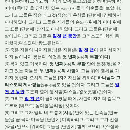
하여
(
통하여
)
그리고 하나님의 말씀
(
로고스
)
을 인하여
(
통하여
)
[
이미
]
목베임을 당한 채 있는
(
)
자들의 영혼들을
[
보았다
].
분
,
완
,
수
그리고 그들은 짐승과 그것
(
짐승
)
의 우상을
[
단번에
]
경배하지
아니하였다
.
그리고 그들은 자기들의 손
(
)
위에와 이마 위에
단수
그 표를
[
단번에
]
받지도 아니하였다
.
그리고 그들은
[
단번에
]
살아났다
.
그리고 그들은
일천 년 동안
을 그리스도와 함께 통
치했다
(
다스렸다
,
왕노릇했다
).
(5)
죽은 자들의 나머지들
(
남은 자들
)
은
일 천 년
이 끝마쳐지기
까지 살아나지 못했다
.
이것은
첫 번째
(
)
의 부활
[
이다
].
서수
(6)
복이 있고 거룩하다
.
첫 번째
(
)
의 부활
안에 분깃
(
몫
)
을 가
서수
지고 있는 자들은
.
두 번째
(
)
의 사망
이 그들 위에 권세를 가
서수
지지 못한다
.
오히려 그들은
[
자기자신을 위하여
]
하나님과 그
리스도의 제사장들
(
)
로 있을 것이다
.
그리고 그들은
일
정관사없음
천 년 동안
그분과 함께 통치할
(
다스릴
,
왕노릇할
)
것이다
.
(7)
그리고
일 천 년
이 끝마쳐졌을 때에
,
사탄이 자기의 감옥으
로부터
[
밖으로
]
놓여질
(
풀려질
)
것이다
.
(8)
그리고 그가 땅의 네 모퉁이
(
사방
)
안에 있는 민족들
(
만국
들
)
을 곧 곡과 마곡을
[
단번에
]
미혹하려고
.
그리고 그가 전쟁
(
싸움
)
안으로
(
위하여
)
그들을
[
단번에
]
함께 모으려고
(
소집하