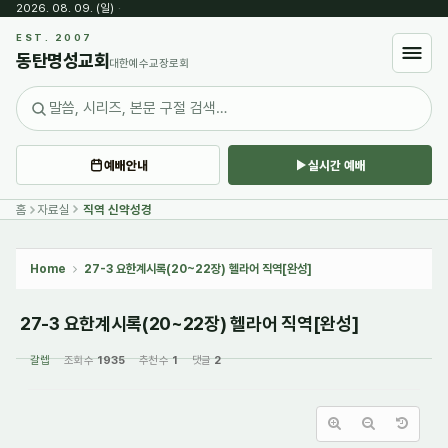
2026. 08. 09. (일)
·
Sketchbook5, 스케치북5
EST. 2007
동탄명성교회
대한예수교장로회
예배안내
실시간 예배
Sketchbook5, 스케치북5
홈
자료실
직역 신약성경
Home
27-3 요한계시록(20~22장) 헬라어 직역[완성]
27-3 요한계시록(20~22장) 헬라어 직역[완성]
갈렙
조회 수
1935
추천 수
1
댓글
2