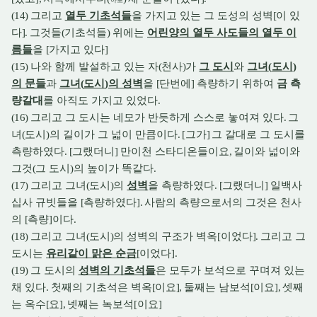
아포
(14)
그리고
열두 기초석들
을 가지고 있는 그 도성의 성벽
[
이 있
다
].
그것들
(
기초석들
)
위에는
어린양의 열두 사도들의 열두 이
름들
을
[
가지고 있다
]
(15)
나와 함께 발설하고 있는 자
(
천사
)
가
그 도시
와
그녀
(
도시
)
의 문들
과
그녀
(
도시
)
의 성벽
을
[
단번에
]
측량하기 위하여
금 측
량갈대
를 아직도 가지고 있었다
.
(16)
그리고 그 도시는 네모가 반듯하게 스스로 놓여져 있다
.
그
녀
(
도시
)
의 길이가 그 넓이 만큼이다
. [
그가
]
그 갈대로 그 도시를
측량하였다
. [
그랬더니
]
만이천 스타디온들이요
,
길이와 넓이와
그것
(
그 도시
)
의 높이가 똑같다
.
(17)
그리고 그녀
(
도시
)
의
성벽
을 측량하였다
. [
그랬더니
]
일백사
십사 규빗들을
[
측량하였다
].
사람의 측량으로서의 그것은 천사
의
[
측량
]
이다
.
(18)
그리고 그녀
(
도시
)
의 성벽의 구조가 벽옥
[
이었다
].
그리고 그
도시는
유리같이 맑은 순금
[
이었다
].
(19)
그 도시의
성벽의 기초석들
은 모두가 보석으로 꾸며져 있는
채 있다
.
첫째의 기초석은 벽옥
[
이요
],
둘째는 남보석
[
이요
],
셋째
는 옥수
[
요
],
넷째는 녹보석
[
이요
]