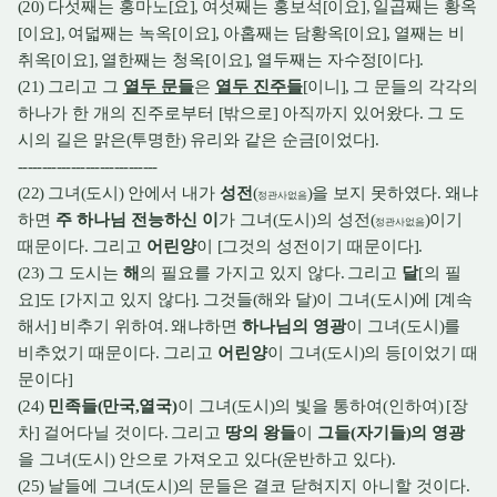
(20)
다섯째는 홍마노
[
요
],
여섯째는 홍보석
[
이요
],
일곱째는 황옥
[
이요
],
여덟째는 녹옥
[
이요
],
아홉째는 담황옥
[
이요
],
열째는 비
취옥
[
이요
],
열한째는 청옥
[
이요
],
열두째는 자수정
[
이다
].
(21)
그리고 그
열두 문들
은
열두 진주들
[
이니
],
그 문들의 각각의
하나가 한 개의 진주로부터
[
밖으로
]
아직까지 있어왔다
.
그 도
시의 길은 맑은
(
투명한
)
유리와 같은 순금
[
이었다
].
-----------------------------
(22)
그녀
(
도시
)
안에서 내가
성전
(
)
을 보지 못하였다
.
왜냐
정관사없음
하면
주 하나님 전능하신 이
가 그녀
(
도시
)
의 성전
(
)
이기
정관사없음
때문이다
.
그리고
어린양
이
[
그것의 성전이기 때문이다
].
(23)
그 도시는
해
의 필요를 가지고 있지 않다
.
그리고
달
[
의 필
요
]
도
[
가지고 있지 않다
].
그것들
(
해와 달
)
이 그녀
(
도시
)
에
[
계속
해서
]
비추기 위하여
.
왜냐하면
하나님의 영광
이 그녀
(
도시
)
를
비추었기 때문이다
.
그리고
어린양
이 그녀
(
도시
)
의 등
[
이었기 때
문이다
]
(24)
민족들
(
만국
,
열국
)
이 그녀
(
도시
)
의 빛을 통하여
(
인하여
) [
장
차
]
걸어다닐 것이다
.
그리고
땅의 왕들
이
그들
(
자기들
)
의 영광
을 그녀
(
도시
)
안으로 가져오고 있다
(
운반하고 있다
).
(25)
날들에 그녀
(
도시
)
의 문들은 결코 닫혀지지 아니할 것이다
.