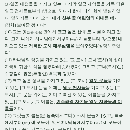
(9)
일곱 대접들을 가지고 있는
,
마지막 일곱 재앙들을 가득 담은
일곱 천사들로부터
[
밖으로
]
하나가 왔다
.
나와 함께 발설하였
다
.
말하기를
“
이리 오라
.
내가
신부 곧 어린양의 아내
를 네게
[
장차
]
보여줄 것이다
”
(10)
그는 영
(
)
안에서
크고 높은 산
위로 나를 데리고 갔
정관사없음
다
.
그가 나에게 하나님에게서부터
(
)
하늘로부터
[
밖으로
]
내
아포
려오고 있는
거룩한 도시 예루살렘
을 보여주었다
(
설명해주었
다
).
(11)
하나님의 영광을 가지고 있는
[
그 도시
].
그녀
(
도시
)
의 빛이
지극히 귀한 보석을 닮았다
(
비슷하였다
).
그리고
[
그녀
(
도시
)
는
]
수정같이 맑은
(
투명한
)
벽옥과 같았다
.
(12)
크고 높은 성벽을 가지고 있는
[
그 도시
].
열두 문들
을 가지
고 있는
[
그 도시
].
문들 위에는
열두 천사들
을 가지고 있는
[
그
도시
]. [
그 문들 위에는
]
이미 기록된 채 있는 이름들을
[
가지고
있는
] [
그 도시
]. [
그 이름은
]
이스라엘 자손들 열두 지파들의 이
름들
이다
.
(13)
그것들
(
이름들
)
은 동쪽에서부터
(
)
세 문들이
[
있고
],
북쪽
아포
에서부터
(
)
세 문들이
[
있으며
],
남쪽에서부터
(
)
세 문들이
아포
아포
[
있고
],
서쪽에서부터
(
)
세 문들이
[
있다
].