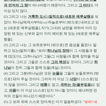
정관사없음
과 먼저의 그 땅
이 떠나버렸기 때문이다
.
그리고
그 바다
도 더
이상 있지 않다
.
(2)
그리고 나는
거룩한 도시
[
질적으로
]
새로운 예루살렘
을 보
았다
.
하나님에게서부터
(
)
하늘로부터
[
밖으로
]
내려오고 있
아포
는
[
새로운 예루살렘을
],
자기
(
그녀
)
의 남편을 위하여 이미 단
장된 채 있는 신부와 같이 이미 예비된 채 있는
[
새로운 예루살
렘을
].
(3)
그리고 나는 그 보좌로부터
[
밖으로
]
큰 음성을 들었다
.
말
하고 있는
(
말하기를
), “
보라
!
하나님의 장막
이 그 사람들과 함
께
[
있도다
].
그
(
하나님
)
가 그들
(
그 사람들
)
과 함께 장막을 치실
것이다
.
그리고 그들은 스스로
그의 백성
일 것이다
.
그리고
하
이
나님
친히 그들과 함께 있을
(
계실
)
것이다
.
(4)
그리고 그분
(
하나님
)
은 모든
눈물
을 그들의 눈들로부터
[
밖
으로
]
닦아 주실 것이다
.
그러자 더 이상 그
사망
이
[
스스로
]
있
지 않을 것이다
.
그리고
애통
도 없고
,
곡하는 것
(
울부짖음
)
도 없
고
,
아픔
이 더 이상
[
스스로
]
있지 아니할 것이다
.
왜냐하면 먼
저의 것들이 떠나갔기 때문이다
.”
(5)
그 보좌 위에 스스로 앉아계신 이가 말씀하셨다
.
“
보라
!
내