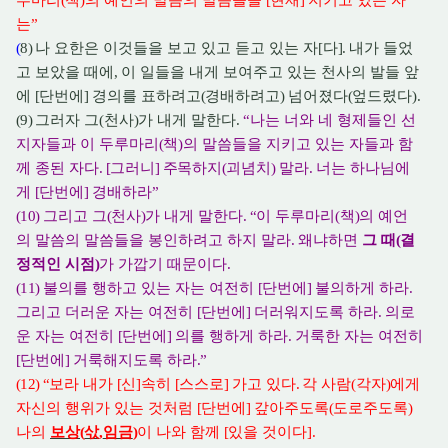
루마리
(
책
)
의 예언의 말씀의 말씀들을
[
현재
]
지키고 있는 자
는
”
(
8)
나 요한은 이것들을 보고 있고 듣고 있는 자
[
다
].
내가 들었
고 보았을 때에
,
이 일들을 내게 보여주고 있는 천사의 발들 앞
에
[
단번에
]
경의를 표하려고
(
경배하려고
)
넘어졌다
(
엎드렸다
).
(9)
그러자 그
(
천사
)
가 내게 말한다
.
“
나는 너와 네 형제들인 선
지자들과 이 두루마리
(
책
)
의 말씀들을 지키고 있는 자들과 함
께 종된 자다
. [
그러니
] 주
목하지
(
괴념치
)
말라
.
너는 하나님에
게
[
단번에
]
경배하라
”
(10)
그리고 그
(
천사
)
가 내게 말한다
. “
이 두루마리
(
책
)
의 예언
의 말씀의 말씀들을 봉인하려고 하지 말라
.
왜냐하면
그 때
(
결
정적인 시점
)
가 가깝기 때문이다
.
(11)
불의를 행하고 있는 자는 여전히
[
단번에
]
불의하게 하라
.
그리고 더러운 자는 여전히
[
단번에
]
더러워지도록 하라
.
의로
운 자는 여전히
[
단번에
]
의를 행하게 하라
.
거룩한 자는 여전히
[
단번에
]
거룩해지도록 하라
.”
(12) “
보라 내가
[
신
]
속히
[
스스로
]
가고 있다
.
각 사람
(
각자
)
에게
자신의 행위가 있는 것처럼
[
단번에
]
갚아주도록
(
도로주도록
)
나의
보상
(
삯
,
임금
)
이 나와 함께
[
있을 것이다
].