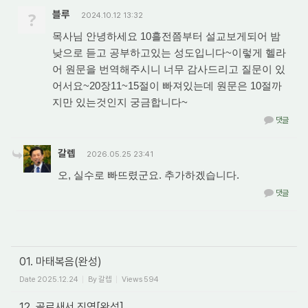
?
블루
2024.10.12 13:32
목사님 안녕하세요 10흘전쯤부터 설교보게되어 밤
낮으로 듣고 공부하고있는 성도입니다~이렇게 헬라
어 원문을 번역해주시니 너무 감사드리고 질문이 있
어서요~20장11~15절이 빠져있는데 원문은 10절까
지만 있는것인지 궁금합니다~
댓글
갈렙
2026.05.25 23:41
오, 실수로 빠뜨렸군요. 추가하겠습니다.
댓글
01. 마태복음(완성)
Date
2025.12.24
By
갈렙
Views
594
12. 골로새서 직역[완성]