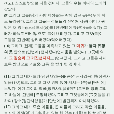
려고
),
스스로 밖으로 나올 것이다
.
그들의 수는 바다의 모래와
같았다
.
(9)
그리고 그들
(
땅의 사방 백성들
)
은 땅의 넓은 곳
(
폭
)
위에 위
로 올라왔다
.
그리고 그들은 성도들의 진영
(
막사
)
과 이미 사랑
받은 채 있는
(
)
도시
(
성
)
를
[
단번에
]
에워쌌다
(
둘러쌌다
).
그
분
,
완
,
수
러자 하늘로부터
[
밖으로
]
불이 내려왔다
.
그리고 그것
(
불
)
이
그들을
[
단번에
]
삼켜버렸다
(
먹어버렸다
).
(10)
그리고
[
현재
]
그들을 미혹하고 있는 그
마귀
가
불과 유황
의 못
안으로
[
단번에
]
던져졌다
(
던지움을 받았다
).
그곳에 역
시
그 짐승과 그 거짓선지자
도
[
던져졌다
].
그리고 그들은 세세
토록 밤낮으로 괴로움
(
고통
)
을 받게 될 것이다
.
(11) 그리고 내가 보좌(정관사없음)를 큰(정관사없음) 흰(정관사
없음) (것)으로, 그리고 그것 위에 앉아 계시는 (분)을 [단번에]
보았다. 이런 그이의 얼굴(정관사없음)(면전)로부터 땅과 그리
고 하늘이 [단번에] 도망하였다, 그리고 그것들에게(그것들을 위
하여) 장소(정관사없음)가 [단번에] 발견되지 아니하였다.
(12) 그리고 내가 죽은 이들을, 큰 이들과 그리고 작은 이들을,
보좌의 면전(앞)에 [이미] 서 있는 채 있는 (이들)로 [단번에] 보