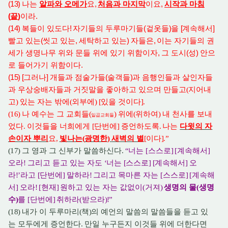
(13)
나는
알파와 오메가
요
,
처음과 마지막
이요
,
시작과 마침
(
끝
)
이라
.
(14)
복들이 있도다
!
자기들의 두루마기들
(
겉옷들
)
을
[
계속해서
]
빨고 있는
(
씻고 있는
,
세탁하고 있는
)
자들은
,
이는 자기들의 권
세가 생명나무 위와 문들 위에 있기 위함이자
,
그 도시
(
성
)
안으
로 들어가기 위함이다
.
(15) [
그러나
]
개들과 점술가들
(
술객들
)
과 음행인들과 살인자들
과 우상숭배자들과 거짓말을 좋아
하고 있으며 만들고
(
지어내
고
)
있는 자는 밖에
(
외부에
) [
있을 것이다
].
(16)
나 예수는 그 교회들
(
)
위에
(
위하여
)
내 천사를 보내
일곱교회들
었다
.
이것들을 너희에게
[
단번에
]
증언하도록
.
나는
다윗의 자
손이자 뿌리
요
,
빛나는
(
광명한
)
새벽의 별
[
이다
].”
(17)
그 영과 그 신부가 말씀하신다
.
“
너는
[
스스로
] [
계속해서
]
오라
!
그리고 듣고 있는 자도
‘
너는
[
스스로
] [
계속해서
]
오
라
!’
라고
[
단번에
]
말하라
!
그리고 목마른 자는
[
스스로
] [
계속해
서
]
오라
! [
현재
]
원하고 있는 자는 값없이
(
거져
)
생명의 물
(
생명
수
)
를
[
단번에
]
취하라
(
받으라
)!”
(18)
내가 이 두루마리
(
책
)
의 예언의 말씀의 말씀들을 듣고 있
는 모두에게 증언한다
.
만일 누구든지 이것들 위에 더한다면