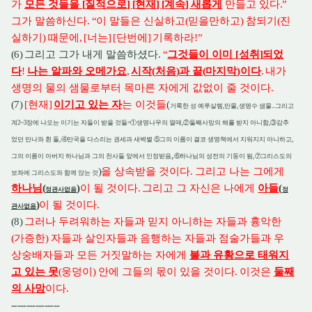
가
모든 것들을
[
질적으로
] [
현재
] [
계속
]
새롭게
만들고 있다
.”
그가 말씀하신다
. “
이 말들은 신실하고
(
믿을만하고
)
참되기
(
진
실하기
)
때문에
, [
너는
] [
단번에
]
기록하라
!”
(6)
그리고 그가 내게 말씀하셨다
.
“
그것들이 이미
[
성취
]
되었
다
!
나는 알파와 오메가요
,
시작
(
처음
)
과 끝
(
마지막
)
이다
.
내가
생명의 물의 샘물로부터 목마른 자에게 값없이 줄 것이다
.
(7)
[
현재
]
이기고 있는 자
는 이것들
(
거룩한 성 예루살렘
,
만물
,
생명수 샘물
...
그리고
계
2~3
장에 나오는 이기는 자들이 받을 것들
=
①
생명나무의 열매
,
②
둘째사망의 해를 받지 아니함
,
③
감추
었던 만나와 흰 돌
,
④
만국을 다스리는 권세과 새벽별
⑤
그의 이름이 결코 생명책에서 지워지지 아니하고
,
그의 이름이 아버지 하나님과 그의 천사들 앞에서 인정받음
,,
⑥
하나님의 성전의 기둥이 됨
,
⑦
그리스도의
)
을 상속받을 것이다
.
그리고 나는 그에게
보좌에 그리스도와 함께 앉는 것
하나님
(
)
이 될 것이다
.
그리고 그 자신은 나에게
아들
(
정관사없음
정
)
이 될 것이다
.
관사없음
(8)
그러나 두려워하는 자들과 믿지 아니하는 자들과 흉악한
(
가증한
)
자들과 살인자들과 음행하는 자들과 점술가들과 우
상숭배자들과 모든 거짓말하는 자에게
불과 유황으로 태워지
고 있는 못
(
웅덩이
)
안에 그들의 몫이 있을 것이다
.
이것은
둘째
의 사망
이다
.
----------------