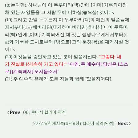
(
놓는다면
),
하나님이 이 두루마리
(
책
)
안에
[
이미
]
기록되어진
채 있는 재앙들을 그 사람 위에 더하실
(
놓으실
)
것이다
.
(19)
그리고 만일 누구든지 이 두루마리
(
책
)
의 예언의 말씀들에
게서부터
(
)
빼버리면
(
제거하여 버리면
)
하나님이 이 두루마
아포
리
(
책
)
안에
[
이미
]
기록되어진 채 있는 생명나무에게서부터
(
아
)
와 거룩한 도시로부터
[
밖으로
]
그의 분깃
(
몫
)
을 제거하실 것
포
이다
.
(20)
이것들을 증언하고 있는 분이 말씀하신다
.
“
그렇다
.
내
가 진실로
[
신
]
속히 가고 있다
.”
“
아멘
,
주 예수여
!
당신은
[
스스
로
] [
계속해서
]
오시옵소서
”
(21)
주 예수의 은혜가 모든 자들과 함께
[
있을지어다
].
Prev
06. 로마서 헬라어 직역
27-2 요한계시록(4~19장) 헬라어 직역[완성]
Next