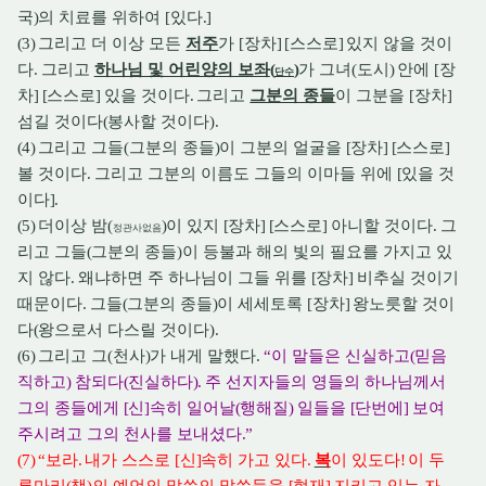
국
)
의 치료를 위하여
[
있다
.]
(3)
그리고 더 이상 모든
저주
가
[
장차
] [
스스로
]
있지 않을 것이
다
.
그리고
하나님 및 어린양의 보좌
(
)
가 그녀
(
도시
)
안에
[
장
단수
차
] [
스스로
]
있을 것이다
.
그리고
그분의 종들
이 그분을
[
장차
]
섬길 것이다
(
봉사할 것이다
).
(4)
그리고 그들
(
그분의 종들
)
이 그분의 얼굴을
[
장차
] [
스스로
]
볼 것이다
.
그리고 그분의 이름도 그들의 이마들 위에
[
있을 것
이다
].
(5)
더이상 밤
(
)
이 있지
[
장차
] [
스스로
]
아니할 것이다
.
그
정관사없음
리고 그들
(
그분의 종들
)
이 등불과 해의 빛의 필요를 가지고 있
지 않다
.
왜냐하면 주 하나님이 그들 위를
[
장차
]
비추실 것이기
때문이다
.
그들
(
그분의 종들
)
이 세세토록
[
장차
]
왕노릇할 것이
다
(
왕으로서 다스릴 것이다
).
(6)
그리고 그
(
천사
)
가 내게 말했다
.
“
이 말들은 신실하고
(
믿음
직하고
)
참되다
(
진실하다
).
주 선지자들의 영들의 하나님께서
그의 종들에게
[
신
]
속히 일어날
(
행해질
)
일들을
[
단번에
]
보여
주시려고 그의 천사를 보내셨다
.”
(7) “
보라
.
내가 스스로
[
신
]
속히 가고 있다
.
복
이 있도다
!
이 두