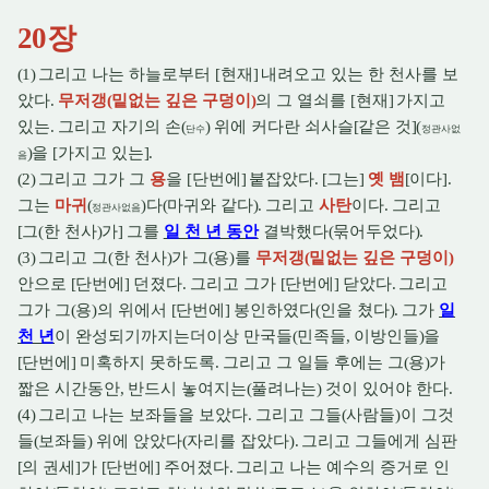
20
장
(1)
그리고 나는 하늘로부터
[
현재
]
내려오고 있는 한 천사를 보
았다
.
무저갱
(
밑없는 깊은 구덩이
)
의 그 열쇠를
[
현재
]
가지고
있는
.
그리고 자기의 손
(
)
위에 커다란 쇠사슬
[
같은 것
](
단수
정관사없
)
을
[
가지고 있는
].
음
(2)
그리고 그가 그
용
을
[
단번에
]
붙잡았다
. [
그는
]
옛 뱀
[
이다
].
그는
마귀
(
)
다
(
마귀와 같다
).
그리고
사탄
이다
.
그리고
정관사없음
[
그
(
한 천사
)
가
]
그를
일 천 년 동안
결박했다
(
묶어두었다
).
(3)
그리고 그
(
한 천사
)
가 그
(
용
)
를
무저갱
(
밑없는 깊은 구덩이
)
안으로
[
단번에
]
던졌다
.
그리고 그가
[
단번에
]
닫았다
.
그리고
그가 그
(
용
)
의 위에서
[
단번에
]
봉인하였다
(
인을 쳤다
).
그가
일
천 년
이 완성되기까지는더이상 만국들
(
민족들
,
이방인들
)
을
[
단번에
]
미혹하지 못하도록
.
그리고 그 일들 후에는 그
(
용
)
가
짧은 시간동안
,
반드시 놓여지는
(
풀려나는
)
것이 있어야 한다
.
(4)
그리고 나는 보좌들을 보았다
.
그리고 그들
(
사람들
)
이 그것
들
(
보좌들
)
위에 앉았다
(
자리를 잡았다
).
그리고 그들에게 심판
[
의 권세
]
가
[
단번에
]
주어졌다
.
그리고 나는 예수의 증거로 인