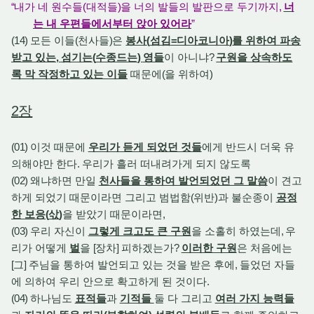
“
내가 네 원수들
(
대적들
)
을 너의 발들의 발판으로 두기까지
,
너
는 내 우편들에서부터 앉아 있어라
”
(14)
모든 이들
(
천사들
)
은
봉사
(
섬김
=
디아코니아
)
를 위하여 파송
받고 있는
,
섬기는
(
수종드는
)
영들
이 아니냐
?
구원을 상속하도
록 막 작정하고 있는 이들
때문에
(
을 위하여
)
2
장
(01)
이것 때문에
우리가 듣게 되었던 것들
에게 반드시 더욱 유
의해야만 한다
.
우리가 흘러 떠내려가게 되지 않도록
(02)
왜냐하면 만일
천사들을 통하여 발언되었던 그 말씀
이 견고
하게 되었기 때문이라면 그리고 범법함
(
위반
)
과 불순종이
공정
한 보응
(
삯
)
을 받았기 때문이라면
,
(03)
우리 자신이
그렇게 크고도 큰 구원
을 소홀히 하였는데
,
우
리가 어떻게
벌
을
[
장차
]
피하겠는가
?
이러한 구원
은 처음에는
[
그
]
주님을 통하여 발언되고 있는 것을 받은 후에
,
들었던 자들
에 의하여 우리 안으로 확고하게 된 것이다
.
(04)
하나님도
표적들
과
기적들
둘 다 그리고
여러 가지 능력들