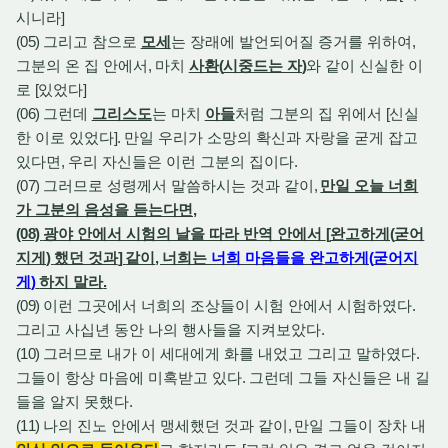
시니라
]
(05)
그리고 참으로
모세
는 장래에 발언되어질 증거를 위하여
,
그분의 온 집 안에서
,
마치
사환
(
시중드는 자
)
와 같이 신실한 이
로
[
있었다
]
(06)
그런데
그리스도
는 마치
아들
처럼 그분의 집 위에서
[
신실
한 이로 있었다
].
만일 우리가 소망의 확신과 자랑을 굳게 잡고
있다면
,
우리 자신들은 이런 그분의 집이다
.
(07)
그러므로 성령께서 말씀하시는 것과 같이
,
만일 오늘 너희
가 그분의 음성을 듣는다면
,
(08)
광야 안에서 시험의 날을 따라 반역 안에서
[
완고하게
(
굳어
지게
)
했던 것과
]
같이
,
너희는
너희 마음들을 완고하게
(
굳어지
게
)
하지 말라
.
(09)
이런 그곳에서 너희의 조상들이 시험 안에서 시험하였다
.
그리고 사십년 동안 나의 행사들을 지켜보았다
.
(10)
그러므로 내가 이 세대에게 화를 내었고 그리고 말하였다
.
그들이 항상 마음에 미혹받고 있다
.
그런데 그들 자신들은 내 길
들을 알지 못했다
.
(11)
나의 진노 안에서 맹세했던 것과 같이
,
만일 그들이 장차 내