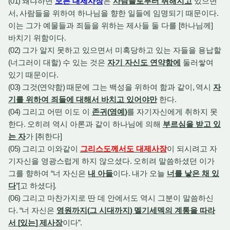
(01)
왜냐하면
모든 대제사장
은
사람들로부터 취해지고
있으면
서
,
사람들을 위하여 하나님을 향한 일들에 임명되기 때문이다
.
이는 그가 예물들과 죄들을 위하는 제사들 둘 다를
[
하나님께
]
바치기 위함이다
.
(02)
그가 알지 못하고 있으면서 미혹당하고 있는 자들을 용납할
(
너그러이 대할
)
수 있는 것은
자기 자신도 연약함에
둘러쌓여
있기 때문이다
.
(03)
그것
(
연약함
)
때문에 그는 백성을 위하여 함과 같이
,
역시
자
기를 위하여 죄들에 대해서 바치고 있어야만
한다
.
(04)
그리고 어떤 이도 이
존귀
(
영예
)
를 자기자신에게 취하지 못
한다
.
오히려 역시 아론과 같이 하나님에 의해
부르심을 받고 있
는 자
가
[
취한다
]
(05)
그리고 이와같이
그리스도께서도 대제사장
이 되시려고 자
기자신을 영광스럽게 하지 않으셨다
.
오히려 말씀하셨던 이가
그를 향하여
“
너 자신은
내 아들
이다
.
내가 오늘
너를 낳은 채 있
다
”[
고 하셨다
].
(06)
그리고 마찬가지로 딴 데 안에서도 역시 그분이 말씀하신
다
. “
너 자신은
영원까지
(
그 시대까지
)
멜기세덱의 계통을 따라
서
[
있는
]
제사장
이다
”.