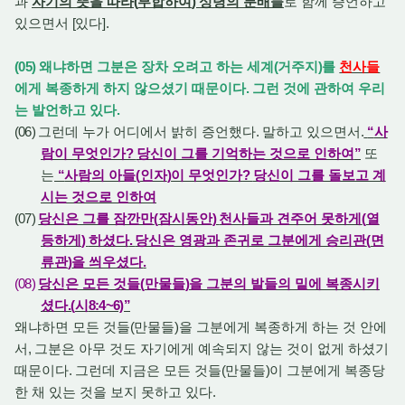
과
자기의 뜻을 따라
(
부합하여
)
성령의 분배들
로 함께 증언하고
있으면서
[
있다
].
(05)
왜냐하면 그분은 장차 오려고 하는 세계
(
거주지
)
를
천사들
에게 복종하게 하지 않으셨기 때문이다
.
그런 것에 관하여 우리
는 발언하고 있다
.
(06)
그런데 누가 어디에서 밝히 증언했다
.
말하고 있으면서
.
“
사
람이 무엇인가
?
당신이 그를 기억하는 것으로 인하여
”
또
는
“
사람의 아들
(
인자
)
이 무엇인가
?
당신이 그를 돌보고 계
시는 것으로 인하여
(07)
당신은 그를 잠깐만
(
잠시동안
)
천사들과 견주어 못하게
(
열
등하게
)
하셨다
.
당신은 영광과 존귀로 그분에게 승리관
(
면
류관
)
을 씌우셨다
.
(08)
당신은 모든 것들
(
만물들
)
을 그분의 발들의 밑에 복종시키
셨다
.(
시
8:4~6)”
왜냐하면 모든 것들
(
만물들
)
을 그분에게 복종하게 하는 것 안에
서
,
그분은 아무 것도 자기에게 예속되지 않는 것이 없게 하셨기
때문이다
.
그런데 지금은 모든 것들
(
만물들
)
이 그분에게 복종당
한 채 있는 것을 보지 못하고 있다
.