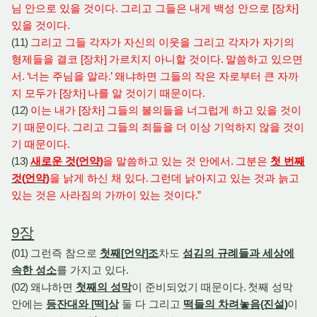
님 안으로 있을 것이다
.
그리고 그들은 내게 백성 안으로
[
장차
]
있을 것이다
.
(11)
그리고 그들 각자가 자신의 이웃을 그리고 각자가 자기의
형제들을 결코
[
장차
]
가르치지 아니할 것이다
.
말씀하고 있으면
서
. ‘
너는 주님을 알라
.’
왜냐하면 그들의 작은 자로부터 큰 자까
지 모두가
[
장차
]
나를 알 것이기 때문이다
.
(12)
이는 내가
[
장차
]
그들의 불의들을 너그럽게 하고 있을 것이
기 때문이다
.
그리고 그들의 죄들을 더 이상 기억하지 않을 것이
기 때문이다
.
(13)
새로운 것
(
언약
)
을 말씀하고 있는 것 안에서
.
그분은
첫 번째
것
(
언약
)
을 낡게 하신 채 있다
.
그런데 낡아지고 있는 것과 늙고
있는 것은 사라짐의 가까이 있는 것이다
.”
9
장
(01)
그런즉 참으로
첫째
[
언약
]
조
차도
섬김의 규례들과 세상에
속한 성소
를 가지고 있다
.
(02)
왜냐하면
첫째의 성막
이 준비되었기 때문이다
.
첫째 성막
안에는
등잔대와
[
떡
]
상
둘 다 그리고
떡들의 차려놓음
(
진설
)
이