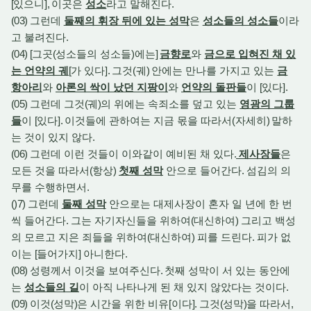
[
있으니
],
이곳은
성소
라고 말해진다
.
(03)
그런데
둘째의 휘장 뒤에 있는 성막
은
성소들의 성소들
이라
고 불려진다
.
(04) [
그곳
(
성소들의 성소들
)
에는
]
금향로
와
금으로 입혀진 채 있
는 언약의 궤
[
가 있다
].
그것
(
궤
)
안에는 만나를 가지고 있는
금
항아리
와
아론의 싹이 났던 지팡이
와
언약의 돌판들
이
[
있다
].
(05)
그런데 그것
(
궤
)
의 위에는 속죄소를 덮고 있는
영광의 그룹
들
이
[
있다
].
이것들에 관하여는 지금 몫을 따라서
(
자세히
)
말하
는 것이 있지 않다
.
(06)
그런데 이런 것들이 이와같이 예비된 채 있다
.
제사장들
은
모든 것을 따라서
(
항상
)
첫째 성막
안으로 들어간다
.
섬김의 의
무를 수행하면서
.
()7)
그런데
둘째 성막
안으로는 대제사장이 혼자 일 년에 한 번
씩 들어간다
.
그는 자기자신들을 위하여
(
대신하여
)
그리고 백성
의 모르고 지은 죄들을 위하여
(
대신하여
)
피를 드린다
.
피가 없
이는
[
들어가지
]
아니한다
.
(08)
성령께서 이것을 보여주신다
.
첫째 성막이 서 있는 동안에
는
성소들의 길
이 아직 나타나게 된 채 있지 않았다는 것이다
.
(09)
이것
(
성막
)
은 시간을 위한 비유
[
이다
].
그것
(
성막
)
을 따라서
,