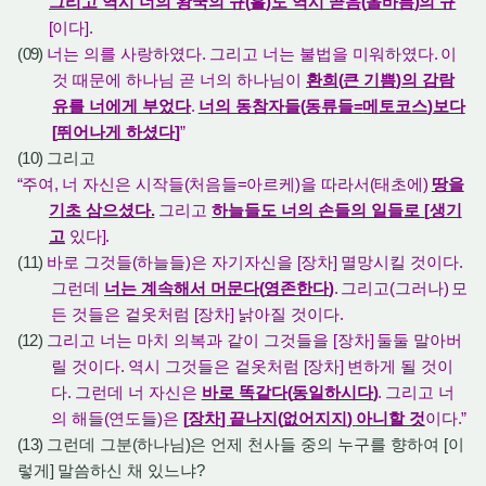
그리고 역시 너의 왕국의 규
(
홀
)
도 역시 곧음
(
올바름
)
의 규
[
이다
].
(09)
너는 의를 사랑하였다
.
그리고 너는 불법을 미워하였다
.
이
것 때문에 하나님 곧 너의 하나님이
환희
(
큰 기쁨
)
의 감람
유를 너에게 부었다
.
너의 동참자들
(
동류들
=
메토코스
)
보다
[
뛰어나게 하셨다
]
”
(10)
그리고
“
주여
,
너 자신은 시작들
(
처음들
=
아르케
)
을 따라서
(
태초에
)
땅을
기초 삼으셨다
.
그리고
하늘들도 너의 손들의 일들로
[
생기
고
있다
].
(11)
바로 그것들
(
하늘들
)
은 자기자신을
[
장차
]
멸망시킬 것이다
.
그런데
너는 계속해서 머문다
(
영존한다
)
.
그리고
(
그러나
)
모
든 것들은 겉옷처럼
[
장차
]
낡아질 것이다
.
(12)
그리고 너는 마치 의복과 같이 그것들을
[
장차
]
둘둘 말아버
릴 것이다
.
역시 그것들은 겉옷처럼
[
장차
]
변하게 될 것이
다
.
그런데 너 자신은
바로 똑같다
(
동일하시다
)
.
그리고 너
의 해들
(
연도들
)
은
[
장차
]
끝나지
(
없어지지
)
아니할 것
이다
.”
(13)
그런데 그분
(
하나님
)
은 언제 천사들 중의 누구를 향하여
[
이
렇게
]
말씀하신 채 있느냐
?