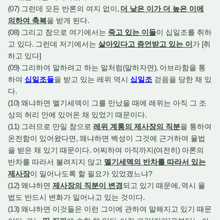
(07)
그런데 모든 반론의 여지 없이
,
더 낮은 이가 더 높은 이에
의하여 축복
을 받게 된다
.
(08)
그리고 참으로 여기에서는
죽고 있는 이들
이 십일조를 취하
고 있다
.
그런데 저기에서는
살아있다고 증언받고 있는 이
가
[
취
하고 있다
]
(09)
그리하여 말하려고 하는 말처럼
(
말하자면
),
아브라함을 통
하여
십일조들
을 받고 있는 레위 역시
십일조
걷음을 당한 채 있
다
.
(10)
왜냐하면 멜기세덱이 그를 만났을 때에 레위는 아직 그 조
상의 허리 안에 있어온 채 있었기 때문이다
.
(11)
그러므로 만일 참으로
레위 계통의 제사장의 직분
을 통하여
온전함이 있어왔다면
,
왜냐하면 백성이 그것에 근거하여 율법
을 받은 채 있기 때문이다
.
어찌하여 아직까지
(
여전히
)
아론의
반차를 따라서 불려지지 않고
멜기세덱의 반차를 따라서 있는
제사장
이 일어나도록 할 필요가 있었겠느냐
?
(12)
왜냐하면
제사장의 직분이 변경
되고 있기 때문에
,
역시 율
법도 반드시 변화가 일어나고 있는 것이다
.
(13)
왜냐하면 이것들은 이런 그이에 관하여 말해지고 있기 때문