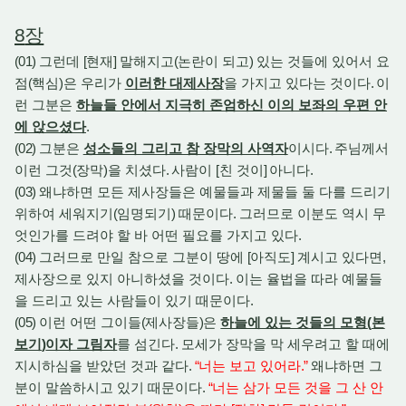
8
장
(01)
그런데
[
현재
]
말해지고
(
논란이 되고
)
있는 것들에 있어서 요
점
(
핵심
)
은 우리가
이러한 대제사장
을 가지고 있다는 것이다
.
이
런 그분은
하늘들 안에서 지극히 존엄하신 이의 보좌의 우편 안
에 앉으셨다
.
(02)
그분은
성소들의 그리고 참 장막의 사역자
이시다
.
주님께서
이런 그것
(
장막
)
을 치셨다
.
사람이
[
친 것이
]
아니다
.
(03)
왜냐하면 모든 제사장들은 예물들과 제물들 둘 다를 드리기
위하여 세워지기
(
임명되기
)
때문이다
.
그러므로 이분도 역시 무
엇인가를 드려야 할 바 어떤 필요를 가지고 있다
.
(04)
그러므로 만일 참으로 그분이 땅에
[
아직도
]
계시고 있다면
,
제사장으로 있지 아니하셨을 것이다
.
이는 율법을 따라 예물들
을 드리고 있는 사람들이 있기 때문이다
.
(05)
이런 어떤 그이들
(
제사장들
)
은
하늘에 있는 것들의 모형
(
본
보기
)
이자 그림자
를 섬긴다
.
모세가 장막을 막 세우려고 할 때에
지시하심을 받았던 것과 같다
.
“
너는 보고 있어라
.”
왜냐하면 그
분이 말씀하시고 있기 때문이다
.
“
너는 삼가 모든 것을 그 산 안