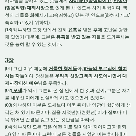
하나님을 향하여 있는 것들에게
자비하고
(
동정적이고
)
신실한
(
믿음직한
)
대제사장
으로 있게 된 채 있도록 하기 위함이다
.
백
성의 죄들을 화해시키고
(
속죄하고
)
있는 것 안으로
(
화해시키고
/
속죄하고 있기 위하여
).
(18)
왜냐하면 그것 안에서 친히
유혹
을 받은 후에 고난을 당한
채 있었기 때문에
,
그분은
유혹을 받고 있는 자들
을 도와주시는
것을 능히 할 수 있는 것이다
.
3
장
(01)
그런 이유 때문에
거룩한 형제들
아
,
하늘의 부르심에 참여
하는 자들
이여
,
당신들은
우리의 신앙고백의 사도이시면서 대
제사장이신 예수님
을 주목하라
.
(02)
모세
가 역시 그분의 온 집 안에서 한 것과 같이
,
그분은 자기
를 세우신 이에게 신실하게 하고 있으면서
[
있었다
]
(03)
왜냐하면 이분은 모세보다 더욱 뛰어난 영광에 합당하게 생
각된 채 있기 때문이다
.
집을 지었던
(
마련했던
)
이가 집보다 더
욱 뛰어난 존경을 갖고 있는 것만큼을 따라서
.
(04)
왜냐하면 모든 집은 어떤 이로 말미암아 지어지고
(
마련되
고
)
있기 때문이다
.
그런데 모든 것들을 지었던 이는 하나님
[
이