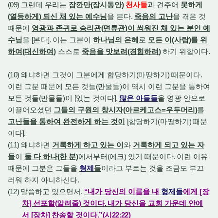
(09)
그런데 우리는
잠깐만
(
잠시동안
)
천사들
과 견주어
못하게
(
열등하게
)
되신 채 있는 예수님
을 본다
.
죽음의 고난
을 겪은 것
때문에
영광과 존귀로 승리관
(
면류관
)
이 씌워진 채 있는 분인 예
수님
을
[
본다
].
이는 그분이
하나님의 은혜
로
모든 이
(
사람
)
를 위
하여
(
대신하여
)
스스로
죽음을 맛보려
(
경험하려
)
하기 위함이다
.
(10)
왜냐하면 그것이 그분에게 합당하기
(
마땅하기
)
때문이다
.
이런 그분 때문에 모든 것들
(
만물들
)
이 역시 이런 그분을 통하여
모든 것들
(
만물들
)
이
[
있는 것이다
].
많은 아들들
을 영광 안으로
이끌어오셨던
그들의 구원의 창시자
(
아르케고스
=
우두머리
)
를
고난들을 통하여 완전하게 하는 것이
[
합당하기
(
마땅하기
)
때문
이다
].
(11)
왜냐하면
거룩하게 하고 있는 이
와
거룩하게 되고 있는 자
들
이
둘 다 하나
(
한 분
)
에서부터
(
에크
)
있기 때문이다
.
이런 이유
때문에 그분은 그들을
형제
들
이라고 부르는 것을 조금도 부끄
러워 하지 아니하신다
.
(12)
말씀하고 있으면서
.
“
내가 당신의 이름을 내
형제들
에게
[
장
차
]
선포할
(
알려줄
)
것이다
.
내가 당신을 교회 가운데 안에
서
[
장차
]
찬송할 것이다
.”(
시
22:22)