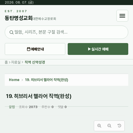
2026. 08. 07. (금)
·
Sketchbook5, 스케치북5
EST. 2007
동탄명성교회
대한예수교장로회
예배안내
실시간 예배
Sketchbook5, 스케치북5
홈
자료실
직역 신약성경
Home
19. 히브리서 헬라어 직역(완성)
19. 히브리서 헬라어 직역(완성)
갈렙
조회 수
2073
추천 수
0
댓글
0