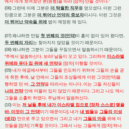
에서 네게 보여졌던 본
(
원형
)
을 따라
[
장차
]
만들 것이다
.”
(06)
그런데 이제 그분은
더 탁월한 직무
를 얻으셨다
.
이런 그런
만큼으로 그분은
더 뛰어난 언약의 중보자
이시다
.
이런 그것은
더 뛰어난 약속들 위에
법이 제정된 채 있다
.
(07)
왜냐하면 만일
첫 번째의 것
(
언약
)
이 흠이 없이 있어 왔다면
,
두 번째의 자리
는 찾아지지 않았을 것이기 때문이다
.
(08)
왜냐하면 그분이 그들을 꾸짖으면서 말씀하시기 때문이다
.
“
주께서 말씀하신다
.
보라
!
날들이 오고 있다
.
그리하여
이스라엘
위에와 유다 집 위에
새 언약
을
[
장차
]
이행할 것이다
.
(09)
내가 애굽에서부터 그들을 인도하기 위하여 그들의 손을 굳
게 취한 후에
,
날 안에서 그들의 조상들에게 이런 그것
(
언약
)
을
행하였 던 바
,
그 언약
을 따라서는 아니다
.
이는 그들 자신들이
나의 언약
안에 머물러 있지 않았기 때문이다
.
그리고 나도 역시
그들을 소홀히 하였다
.
주님께서 말씀하신다
.
(10)
이는
저 날들 후에 내가 이스라엘 집으로
[
장차 스스로
]
맺을
바
,
이것이 그 언약
[
이기 때문이다
].
내가
내 법들
을
그들의 이성
(
생각
)
안으로 주고 있으면서 그리고 내가
그들의 마음
위에 이
것들을
[
장차
]
기록할 것이다
.
그래서 나는 그들에게
[
장차
]
하나