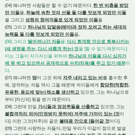
(04)
왜냐하면 사람들은 할 수 없기 때문이다
.
한 번 비춤을 받았
던 이들
을
,
하늘에 속한 것의 선물 둘 다를 맛보게 되었던 이들
을 그리고
성령의 참여자들로 있게 되었던 이들
을
(05)
그리고
하나님의 입말씀
(
레마
)
과 장차 오려고 하는 세대의
능력들 둘 다를 맛보게 되었던 이들
을
,
(06)
그리고
떨어져나간 자들
을
,
다시 회개함 안으로 회복시키는
(
새 생명을 주는
,
다시 새롭게 하는
)
것
을
[
할 수 없기 때문이다
.]
이는 그들이 자기자신을 위하여
하나님의 아들을 다시 십자가
에 못 박고 있으면서 공개적으로 수치
(
치욕
)
를 주고 있기 때문
이
다
.
(07)
왜냐하면
땅
이 그것 위에
자주 내리고 있는 비
를 흡수한 후
에
,
경작하는 자들 역시 그들 때문에 저이들에게
합당한
(
적합한
,
유용한
,
용도에 맞는
)
채소를 생산하고
있으면
,
그는 하나님으로
부터
[
자신의
]
몫을 받기 때문이다
.
(08)
그런데 만일
가시들과 엉겅퀴들을 산출하고
있으면
,
그는
불합격처리 되어
(
인정받지 못하여
)
저주에 가까이 있는
[
것
이
다
].
이런 그것
(
저주
)
의 끝은
불태움 안으로
[
들어갈 것
이다
].
(09)
그런데 사랑하는 자들아
,
만일 우리가 이같이 참으로 발설