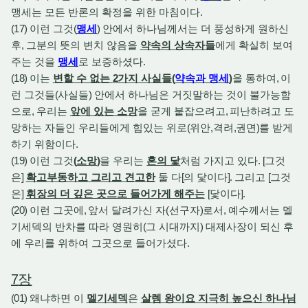
맹세는 모든 반론의 확정을 위한 마침이다
.
(17)
이런 그것
(
맹세
)
안에서 하나님께서는 더 풍성하게 원하신
후
,
그분의 뜻의 변치 않음을
약속의 상속자들
에게 확실히 보여
주는 것을
맹세
로 보증하셨다
.
(18)
이는
변할 수 없는
2
가지 사실들
(
약속과 맹세
)
을 통하여
,
이
런 그것들
(
사실들
)
안에서 하나님은 거짓말하는 것이 불가능함
으로
,
우리는
앞에 있는 소망
을 굳게 붙잡으려고
,
피난하려고 도
망하는 자들인 우리들에게 힘있는 위로
(
위안
,
격려
,
권면
)
를 받게
하기 위함이다
.
(19)
이런 그것
(
소망
)
을 우리는
혼의 닻
처럼 가지고 있다
. [
그것
은
]
확고부동하고 그리고 견고한
둘 다
[
의 닻이다
].
그리고
[
그것
은
]
휘장의 더 깊은 곳으로 들어가게 해주는
[
닻이다
].
(20)
이런 그곳에
,
앞서 달려가신 자
(
선구자
)
로서
,
예수께서는 멜
기세덱의 반차를 따라 영원히
(
그 시대까지
)
대제사장이 되신 후
에 우리를 위하여 그곳으로 들어가셨다
.
7
장
(01)
왜냐하면 이
멜기세덱
은
살렘 왕이요 지극히 높으신 하나님