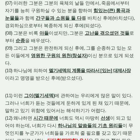
(07)
이러한 그분은 그분의 육체의 날들 안에서
,
죽음에서부터
자기를 능히 구원하실 수 있는 분을 향하여
힘있는
(
큰
)
통곡과
눈물들
과 함께
간구들과 소원들 둘 다
를 바치신 후에
(
바치셨다
),
경외하심으로부터 복종하게 되신 후에
(
되셨다
).
(08)
그분은 비록
아들
이셨지만
,
그분은
고난을 겪으셨던 것들
로
부터
순종
을 배우셨다
.
(09)
그리고 그분은 완전하게 되신 후에
,
그를 순종하고 있는 모
든 이들에게
영원한 구원의 원천
(
창설자
)
이신 분으로 있게 되셨
다
.
(10)
하나님에 의하여
멜기세덱의 계통을 따라서
[
있는
]
대제사장
이라고 명명을 받으신 후에
(
받으셨다
).
(11)
이런
그이
(
멜기세덱
)
에 관하여는 우리에게 많은 말이 있다
.
그러나 너희가 듣는 것들에게 둔하게 있게 된 채 있기 때문에
,
말하고 있기 위함에 있어서는 해석하기가 어렵다
.
(12)
왜냐하면
시간 때문에
너희도 역시 마땅히
선생
이 되고 있
어야 하는데
,
너희가 다시
하나님의 말씀들의 기초 원리들
이 무
엇인지를 누군가가 너희들을 가르쳐 줄 필요를 갖고 있기 때문