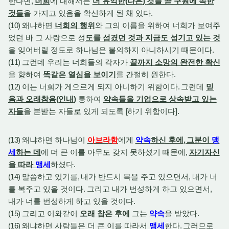
한다면
,
너희
에 대해서는
더 유익한
(
나은
)
것들 곧 구원에 속한
것들
을 가지고 있음을 확신하게 된 채 있다
.
(10)
왜냐하면
너희의 행위
와 그의 이름을 위하여 너희가 보여주
었던 바 그 사랑으로 성
도를 섬겼던 것과 지금도 섬기고 있는 것
을 잊어버릴 정도로 하나님은 불의하지 아니하시기 때문이다
.
(11)
그런데 우리는 너희들의 각자가
끝까지 소망의 완전한 확신
을 향하여
똑같은 열심을 보이기
를 간절히 원한다
.
(12)
이는 너희가 게으르게 되지 아니하기 위함이다
.
그런데
믿
음과 오래참음
(
인내
)
통하여
약속들을 기업으로 상속받고 있는
자들
을 본받는 자들로 있게 되도록
[
하기 위함이다
].
(13)
왜냐하면 하나님이
아브라함
에게
약속
하신 후에
,
그분이
맹
세
하는 데
에 더 큰 이를 아무도 갖지 못하셨기 때문에
,
자기자신
을 따라
맹세
하셨다
.
(14)
말씀하고 있기를
,
내가 반드시 복을 주고 있으면서
,
내가 너
를 복주고 있을 것이다
.
그리고 내가 번성하게 하고 있으면서
,
내가 너를 번성하게 하고 있을 것이다
.
(15)
그리고 이와같이
오래 참은 후에
그는
약속
을 받았다
.
(16)
왜냐하면 사람들은 더 큰 이를 따라서
맹세
한다
.
그러므로