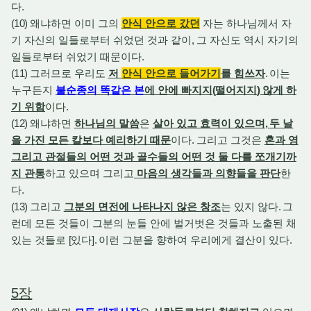
다
.
(10)
왜냐하면 이미 그의
안식 안으로 갔던
자는 하나님께서 자
기 자신의 일들로부터 쉬었던 것과 같이
,
그 자신도 역시 자기의
일들로부터 쉬었기 때문이다
.
(11)
그러므로 우리도
저
안식 안으로 들어가기
를 힘쓰자
.
이는
누구든지
불순종의 똑같은 본
에 안에 빠지지
(
떨어지지
)
않게 하
기 위함
이다
.
(12)
왜냐하면
하나님의 말씀
은
살아 있고 효력이 있으며
,
두 날
을 가진 모든 칼보다 예리하기 때문
이다
.
그리고 그것은
혼과 영
그리고 관절들의 어떤 것과 골수들의 어떤 것 둘 다를 쪼개기까
지 관통
하고 있으며 그리고
마음의 생각들과 의향들을 판단
한
다
.
(13)
그리고
그분의 면전에 나타나지 않은 창조
는 있지 않다
.
그
런데 모든 것들이 그분의 눈들 안에 벌거벗은 것들과 노출된 채
있는 것들로
[
있다
].
이런 그분을 향하여 우리에게 결산이 있다
.
5
장