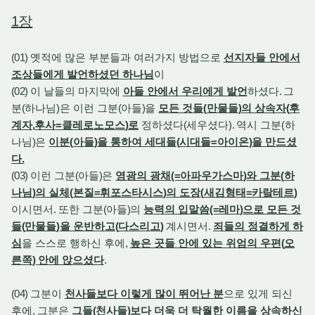
1
장
(01)
옛적에 많은 부분들과 여러가지 방법으로
선지자들 안에서
조상들에게 발언하셨던 하나님
이
(02)
이 날들의 마지막에
아들 안에서 우리에게 발언
하셨다
.
그
분
(
하나님
)
은 이런 그분
(
아들
)
을
모든 것들
(
만물들
)
의 상속자
(
후
계자
,
후사
=
클레로노모스
)
로
정하셨다
(
세우셨다
).
역시 그분
(
하
나님
)
은
이분
(
아들
)
을 통하여 세대들
(
시대들
=
아이온
)
을 만드셨
다
.
(03)
이런 그분
(
아들
)
은
영광의 광채
(=
아파우가스마
)
와 그분
(
하
나님
)
의 실체
(
본질
=
휘포스타시스
)
의 도장
(
새김형태
=
카랔테르
)
이시면서
.
또한 그분
(
아들
)
의
능력의 입말씀
(=
레마
)
으로 모든 것
들
(
만물들
)
을 운반하고
(
다스리고
)
계시면서
.
죄들의 정결하게 하
심
을 스스로 행하신 후에
,
높은 곳들 안에 있는 위엄의 우편
(
오
른쪽
)
안에 앉으셨다
.
(04)
그분이
천사들보다 이렇게 많이 뛰어난 분
으로 있게 되신
후에
,
그분은
그들
(
천사들
)
보다 더욱 더 탁월한 이름을 상속하신