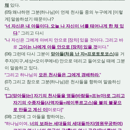
채
있다
.
(05)
왜냐하면 그분
(
하나님
)
이 언제 천사들 중의 누구에게
[
이렇
게
]
말씀하셨기 때문이냐
?
“
너 자신은 내 아들이다
.
오늘 나 자신이 너를 태어나게 한 채 있
다
.”
그리고 다시
“
나 자신은 그에게 아버지 안으로
[
장차
]
있을 것이다
.
그리고 바
로
그이는 나에게 아들 안으로
[
장차
]
있을 것
이다
.”
(06)
그런데 다시 그분이
맏아들
(
처음 난 자
=
프로토토코스
)
을 거
주지
(
지구
,
세상
=
오이쿠메네
)
안으로 데리고 들어오실 때에 그분
이 말씀하고 있다
.
“
그리고 하나님의
모든 천사들은 그에게 경배하라
.
”
(07)
그리고 참으로 그분
(
하나님
)
은 천사들을 향하여 말씀하신
다
.
“
[
그
(
맏아들
)
는
]
자기의 천사들을 영들
(
바람들
=
프뉴마
)
로 그리고
자기의 수종자들
(
사역자들
=
레이투르고스
)
을 불의 불꽃으
로 만들고 계신 이
[
이로다
]”
(08)
그런데 그 아들을 향하여는
,
“
하나님이여
,
너의 보좌는 세대들의 세대들까지
(
영원무궁하며
)