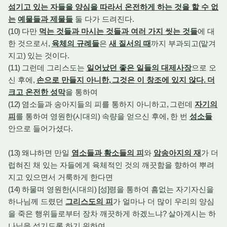
섬기고 있는 자들을 양심을 따라서 온전하게 하는 것을 할 수 없
는
예물들과 제물들
둘 다가 드려진다
.
(10)
다만
먹는 것들과 마시는 것들과 여러 가지 씻는 것들
에 대
한 것으로서
,
육체의 규례들
은
새 질서의 때
까지 부과되고
(
맡겨
지고
)
있는 것이다
.
(11)
그런데 그리스도는
일어났던 좋은 일들의 대제사장
으로 오
신 후에
,
손으로 만들지 아니한
,
그것은 이 창조에 있지 않다
.
더
크고 온전한 성막
을 통하여
(12)
염소들과 송아지들의 피를 통하지 아니하고
,
그런데
자기의
피
를 통하여 영원한
(
시대의
)
속량을 얻으신 후에
,
한 번
성소들
안으로 들어가셨다
.
(13)
왜냐하면 만일
염소들과 황소들의 피
와
암송아지의 재
가 더
럽혀진 채 있는 자들에게 육체적인 것의 깨끗함을 향하여 뿌려
지고 있으면서 거룩하게 한다면
(14)
하물며 영원한
(
시대의
) [
성
]
령을 통하여 흠없는 자기자신을
하나님께 드렸던
그리스도의 피
가 얼마나 더 많이 우리의 양심
을 죽은 행위들로부터 장차 깨끗하게 하겠느냐
?
살아계시는 하
나님을 섬기도록 하기 위하여