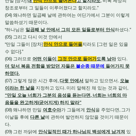
만일
[
장차
]
내
안식 안으로 들어온다
고 할지라도
,
비록 세상의
창조로부터 그 일들이 이루어졌다고 할지라도
.”
(04)
왜냐하면 일곱째 날에 관하여는 어딘가에서 그분이 이렇게
말씀하셨기 때문이다
.
“
하나님은
일곱째 날 안에서 그의 모든 일들로부터 안식
하셨다
.”
(05)
그리고 다시 이것 안에서
“
만일 그들이
[
장차
]
안식 안으로 들어올
지라도
[
그런 일은 있을
수 없다
].”
(06)
그러므로
어떤 이들이
그것 안으로 들어가
도록 남아
있다
.
더 앞서 복음 전함을 받았던 자들은
불순종 때문에
들어가지 못
하였다
.
(07)
그렇게 많은 시간 후에
,
다윗 안에서
말하고 있으면서
.
오늘
이라는 한 날을
지정하고 있다
.
미리 말해진 채 있는 것과 같이
,
“
만일 오늘 너희가 그분의 음성을 듣는다면
,
너희는 너희의 마
음들을 완고하게
(
굳어지게
)
하지 말라
”
(08)
왜냐하면 만일
여호수아
가 그들에게
안식
을 주었다면
,
그가
이날들 후에
다른 날
에 관하여 발언하지 않았을 것이기 때문이
다
.
(09)
그런 까닭에
안식일적인 때가 하나님의 백성에게 남겨져
있