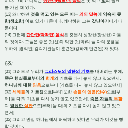
이다
.
그리고 너희는
단단한
(
딱딱한
)
음식
은 못 먹고
젖
의 필요
를 가진 채 있다
.
(13)
왜냐하면
젖을 먹고 있는 모든 이
는
의의 말씀
에 익숙지 못
한
(
생소한
)
이
로 있기 때문이다
.
왜냐하면 그는
갓난아기
이기 때
문이다
.
(14)
그런데
단단한
(
딱딱한
)
음식
은 충분히 성장한
(
장성한
)
자들
의 것이다
.
그들은 좋은 것
(
선
)
과 악한 것
(
악
)
의 둘 다의 분별을
위하여
[
영적인
]
감각기관들이 훈련된
(
강하게 단련된
)
채 있다
.
6
장
(01)
그러므로 우리가
그리스도의 말씀의 기초
를 내버려둔 후에
,
죽은 행실들로부터의
회개
의 기초를 다시 놓지 않고 있으면서
,
하나님께 대한
믿음
으로부터
[
기초를 다시 놓지 않고 있으면서
]
(02)
세례들
의 가르침
으로
[
부터
]
또한
손들의 얹음
(
안수
)
으로
[
부
터
]
둘 다
[
의 기초를 다시 놓지 않고 있으면서
],
죽은 자들의
부활
과
영원한
심판
으로
[
부터
]
둘 다
[
의 기초를 다시 놓지 않고 있으
면서
]
(03)
그리고 만일 하나님께서 허락하고 있다면 우리가 이것을 행
할 것이다
.