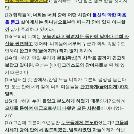
안식 안으로 들어온다
고 할지라도
[
그런 일은 결코 없을 것이지
만
]
(12)
형제들
아
,
너희는 너희 중에 어떤 사람이
불신의 악한 마음
을 품고
살아계시는 하나님으로부터 떠나감 안에 있지 아니할
까
삼가 주의하고 있어라
.
(13)
오히려 너희는
오늘이라고 불려지는 동안에 날마다 너희 자
신을 권면하고
있어라
.
너희들에서부터 누군가 죄의 속임수로
인하여
완고하게
(
굳어지게
)
되지 않기
위하여
(14)
왜냐하면 만일 우리가
본질
(
확신
)
의 시작을 끝까지 견고히
붙잡고 있다면
,
우리는
[
이미
]
그리스도의 참여자들
로 된 채 있
기 때문이다
.
(15)
말해진 것 안에서
,
만일 오늘 너희가 그분의 음성을 듣는다
면
,
분노 안에서와 같이 너희 마음들을
완고하게
(
굳어지게
)
하지
말라
.
(16)
왜냐하면
누가 들었고 분노하게 하였기 때문
인가
?
오히려
모세를 통하여 애굽으로부터 나왔던 모든 사람들
이 아니었는
가
?
(17)
그런데 그분이
40
년동안
누구들에게 분노하
셨는가
?
그들의
시체가 광야 안에서 엎드려졌던
,
범죄하였던 자들
에게가 아닌