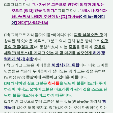
(13)
그리고 다시
,
“
나 자신은 그분으로 인하여 의지한 채 있는
것으로
[
장차
]
있을 것이다
.”
그리고 다시
,
“
보라
.
나 자신과
하나님께서 나에게 주셨던 바
[
그
]
자녀들
(
아이들
=
파이디
아
)
[
이다
]”(
사
8:17~18a)
(14)
그러므로 자녀들
(
아이들
=
파이디아
)
이
피와 살의 어떤 것
에
참여한 채 있어온 이후로
,
그분도 역시 친히 같은 방식으로
이것
들의 것들
(
혈과 육
)
에 동참하셨다
.
이는
죽음
을 통하여
,
죽음의
세력
(
크라토스
)
을 가지고 있는 자 곧 마귀를 쓸모없게
하기
(
무
력하게 하기
)
위함
이다
.
(15)
그리고 그분은 이이들을
해방시키기 위함
이다
.
이런 그이들
만큼들은 죽음의 두려움에게 살아있는 것의 모든 것을 통하여
(
일평생동안
)
종살이에 복종하고 있어온 이들
이다
.
(16)
왜냐하면 실로 그분은
천사들
을 단단히 붙들어
(
도와
)
주려
하심이 아니요
,
오히려 그분은
아브라함의 씨의 것
을 스스로 단
단히 붙들어
(
도와
)
주려고 하기 때문이다
.
(17)
이런 그것으로부터 그분은 모든 것들
(
만물들
)
을 따라서
형
제들
과 같아지도록 빚지고 있다
(
같아지는 것이 마땅하다
).
이는