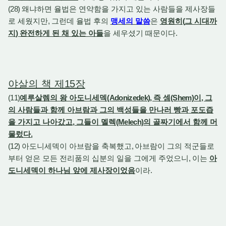
(28)
왜냐하면 율법은 연약함을 가지고 있는 사람들을 제사장들
로 세웠지만
,
그런데 율법 후의
맹세의 말씀
은
영원히
(
그 시대까
지
)
완전하게 된 채 있는 아들
을 세우셨기 때문이다
.
야살의 책 제
15
장
(11)
예루살렘의 왕 아도니세덱
(Adonizedek),
즉 셈
(Shem)
이
,
그
의 사람들과 함께 아브람과 그의 백성들을 만나러 빵과 포도즙
을 가지고 나아갔고
,
그들이 멜렉
(Melech)
의 골짜기에서 함께 머
물렀다
.
(12)
아도니세덱이 아브람을 축복했고
,
아브람이 그의 적군들로
부터 얻은 모든 전리품의 십분의 일을 그에게 주었으니
,
이는
아
도니세덱이 하나님 앞에 제사장이었음
이라
.