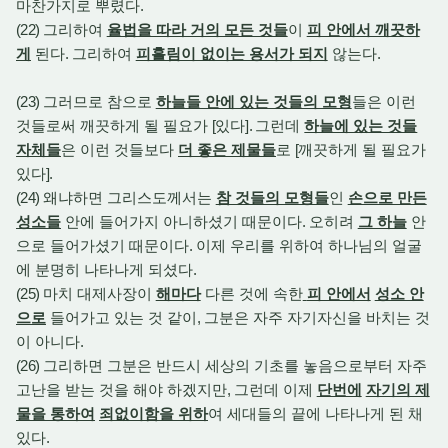
마찬가지로 뿌렸다
.
(22)
그리하여
율법을 따라 거의 모든 것들
이
피 안에서 깨끗하
게
된다
.
그리하여
피흘림이 없이는 용서가 되지
않는다
.
(23)
그러므로 참으로
하늘들 안에 있는 것들의 모형
들은 이런
것들로써 깨끗하게 될 필요가
[
있다
].
그런데
하늘에 있는 것들
자체들
은 이런 것들보다
더 좋은 제물들
로
[
깨끗하게 될 필요가
있다
].
(24)
왜냐하면 그리스도께서는
참 것들의 모형들
인
손으로 만든
성소들
안에 들어가지 아니하셨기 때문이다
.
오히려
그 하늘
안
으로 들어가셨기 때문이다
.
이제 우리를 위하여 하나님의 얼굴
에 분명히 나타나게 되셨다
.
(25)
마치 대제사장이
해마다
다른 것에 속한
피 안에서
성소 안
으로
들어가고 있는 것 같이
,
그분은 자주 자기자신을 바치는 것
이 아니다
.
(26)
그리하면 그분은 반드시 세상의 기초를 놓음으로부터 자주
고난을 받는 것을 해야 하겠지만
,
그런데 이제
단번에
자기의 제
물을 통하여
죄없이함을 위하
여 세대들의 끝에 나타나게 된 채
있다
.