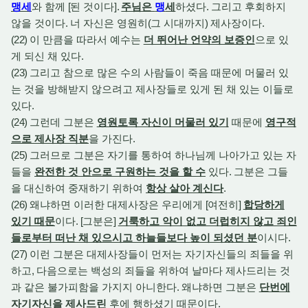
맹세
와 함께
[
된 것이다
].
주님은
맹
세
하셨다
.
그리고 후회하지
않을 것이다
.
너 자신은 영원히
(
그 시대까지
)
제사장이다
.
(22)
이 만큼을 따라서 예수는
더 뛰어난 언약의 보증인
으로 있
게 되신 채 있다
.
(23)
그리고 참으로 많은 수의 사람들이 죽음 때문에 머물러 있
는 것을 방해받지 않으려고 제사장들로 있게 된 채 있는 이들로
있다
.
(24)
그런데 그분은
영원토록 자신이 머물러 있기
때문에
영구적
으로 제사장 직분
을 가진다
.
(25)
그러므로 그분은 자기를 통하여 하나님께 나아가고 있는 자
들을
완전한 것 안으로 구원하는 것을 할 수
있다
.
그분은 그들
을 대신하여 중재하기 위하여
항상 살아 계신다
.
(26)
왜냐하면 이러한 대제사장은 우리에게
[
여전히
]
합당하게
있기 때문
이다
. [
그분은
]
거룩하고 악이 없고 더럽히지 않고 죄인
들로부터 떠난 채 있으시고 하늘들보다 높이 되셨던 분
이시다
.
(27)
이런 그분은 대제사장들이 먼저는 자기자신들의 죄들을 위
하고
,
다음으로는 백성의 죄들을 위하여 날마다 제사드리는 것
과 같은 불가피함을 가지지 아니한다
.
왜냐하면 그분은
단번에
자기자신을 제사드린
후에 행하셨기 때문이다
.