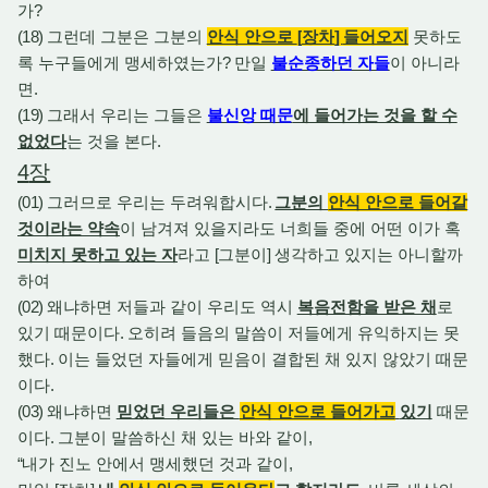
가
?
(18)
그런데 그분은 그분의
안식 안으로
[
장차
]
들어오지
못하도
록 누구들에게 맹세하였는가
?
만일
불순종하던 자들
이 아니라
면
.
(19)
그래서 우리는 그들은
불신앙 때문
에 들어가는 것을 할 수
없었다
는 것을 본다
.
4
장
(01)
그러므로 우리는 두려워합시다
.
그분의
안식 안으로 들어갈
것이라는 약속
이 남겨져 있을지라도 너희들 중에 어떤 이가 혹
미치지 못하고 있는 자
라고
[
그분이
]
생각하고 있지는 아니할까
하여
(02)
왜냐하면 저들과 같이 우리도 역시
복음전함을 받은 채
로
있기 때문이다
.
오히려 들음의 말씀이 저들에게 유익하지는 못
했다
.
이는 들었던 자들에게 믿음이 결합된 채 있지 않았기 때문
이다
.
(03)
왜냐하면
믿었던 우리들은
안식 안으로 들어가고
있기
때문
이다
.
그분이 말씀하신 채 있는 바와 같이
,
“
내가 진노 안에서 맹세했던 것과 같이
,