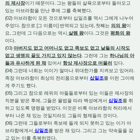
의 제사장
이기 때문이다
.
그는 왕들의 살육으로부터 돌아오고
있는 아브라함을 만난 후에 그를 축복했다
.
(02)
아브라함이 모든 것으로부터 십일조를 역시 그에게 나누어
주었다
.
참으로
[
그 이름이
]
번역되고 있는데
,
첫째는
의의 왕
이
요
,
그런데 그 다음으로는 역시
살렘 왕
이다
.
그것은
평화의 왕
이다
.
(03)
아버지도 없고 어머니도 없고 족보도 없고 날들의 시작도
없고 생명의 끝도 가지고 있지 않는다
.
그런데 그는
하나님의 아
들과 유사하게 된 채
있어서
항상 제사장으로 머물러
있다
.
(04)
그런데 너희는 이이가 얼마나 위대한가를 지켜보고 있어라
.
족장 아브라함이 최상의 전리품으로부터
십일조
를 이런 그이에
게 주기도 했다
.
(05)
그리고 참으로 레위의 아들들로부터 있는 이들은 제사장의
직분을 받은 후에
,
그들은 율법을 따라 백성에게서
십일조
를 취
하고 있도록 명령을 받았다
.
이것은 비록 아브라함의 허리에서
부터 나온 채 있는 것일지라도 그들의 형제들의 것이다
.
(06)
그런데 그들로부터 족보에 들게 되지 못하고 있는 이가 아
브라함에게서
십일조
를 받은 채 있다
.
그리고 그는 약속들을 갖
고 있는 이를 축복하였다
.