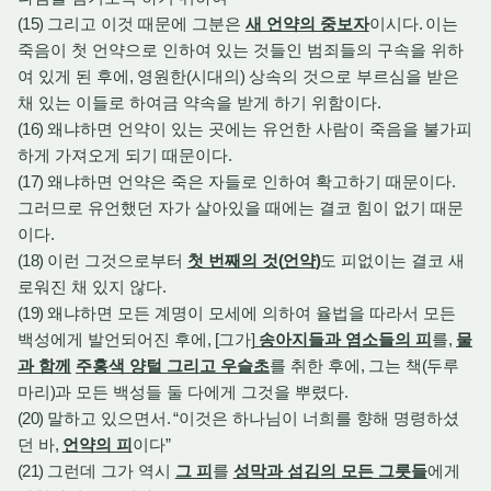
(15)
그리고 이것 때문에 그분은
새 언약의 중보자
이시다
.
이는
죽음이 첫 언약으로 인하여 있는 것들인 범죄들의 구속을 위하
여 있게 된 후에
,
영원한
(
시대의
)
상속의 것으로 부르심을 받은
채 있는 이들로 하여금 약속을 받게 하기 위함이다
.
(16)
왜냐하면 언약이 있는 곳에는 유언한 사람이 죽음을 불가피
하게 가져오게 되기 때문이다
.
(17)
왜냐하면 언약은 죽은 자들로 인하여 확고하기 때문이다
.
그러므로 유언했던 자가 살아있을 때에는 결코 힘이 없기 때문
이다
.
(18)
이런 그것으로부터
첫 번째의 것
(
언약
)
도 피없이는 결코 새
로워진 채 있지 않다
.
(19)
왜냐하면 모든 계명이 모세에 의하여 율법을 따라서 모든
백성에게 발언되어진 후에
, [
그가
]
송아지들과 염소들의 피
를
,
물
과 함께
주홍색 양털 그리고 우슬초
를 취한 후에
,
그는 책
(
두루
마리
)
과 모든 백성들 둘 다에게 그것을 뿌렸다
.
(20)
말하고 있으면서
. “
이것은 하나님이 너희를 향해 명령하셨
던 바
,
언약의 피
이다
”
(21)
그런데 그가 역시
그 피
를
성막과 섬김의 모든 그릇들
에게