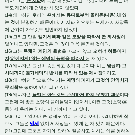
이다
.
그는
딴 지파
에 속한 채 있다
.
이런 그것
(
지파
)
로부터는 아
무도 제단에게 전념한 채 있지 않았다
.
(14)
왜냐하면 우리의 주께서는
유다로부터 올라온
(
나온
)
채 있
는 것
이 분명하기 때문이다
.
이 지파 안으로는 모세가 제사장들
에 관하여 아무것도 발언하지 않았다
.
(15)
그리고 만일
멜기세덱과 같은 모양을 따라서 딴 제사장
이
일어나고 있다면
,
그것은 더 많이 더욱 분명한 것이다
.
(16)
그는
육체의 계명의 율법
을 따르지 않고
,
오히려
허물어지
지
(
없어지지
)
않는 생명의 능력을 따라서
된 채 있다
.
(17)
왜냐하면 그것이 증언되고 있기 때문이다
.
너는 영원히
(
그
시대까지
)
멜기세덱의 반차를 따라서 있는 제사장
이라고
.
(18)
왜냐하면 참으로 앞서가는
계명의 폐지
가
그것의 연약함과
무익함
을 통하여 있게 되고 있다
.
(19)
왜냐하면
율법은 아무것도 완전하게 하지 못했기 때문
이다
.
그런데 더 좋은 소망의 끌어들임이
[
있어서
],
이런 그것
(
소망
)
을
통해서 우리는 하나님께 가까이 가고 있다
.
(20)
그리고 얼마나 큰 맹세도 없이 된 것이 아니다
.
왜냐하면 참
으로 그들은
맹세
없이 제사장들로 있게 된 채 있기 때문이다
.
(21)
그런데 그분은 자기에 관하여 말씀하고 계시는 이를 통하여