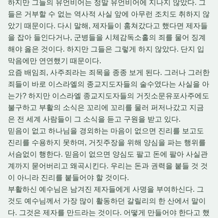
하지만 그들의 유언비어는 정말 유언비어에 지나지 않았다. 그
들은 거부할 수 없는 역사적 사실 앞에 아무런 조치도 취하지 않
았기 때문이다. 다시 말해, 제자들이 훔쳐갔다고 했다면 제자들
을 잡아 들인다거나, 군병들을 시체감독소홀의 죄를 물어 징계
해야 옳은 것이다. 하지만 그들은 그렇게 하지 않았다. 단지 입
막음에만 연연했기 때문이다.
요즘 배임죄, 사주죄라는 죄목을 종종 보게 된다. 그러나 그러한
죄들이 바로 이스라엘의 종교지도자들의 술수였다는 사실을 아
는가? 하지만 이스라엘 종교지도자들의 거짓소문유포사주에도
불구하고 부활의 소식은 꼬리에 꼬리를 물러 퍼저나갔고 지금
은 전 세계 사람들이 그 소식을 듣고 구원을 받고 있다.
믿음이 없고 하나님을 경외하는 마음이 없으면 진리를 보고도
진리를 수용하지 못하며, 거짓주장을 위해 양심을 파는 행위를
서슴없이 행한다. 믿음이 없으면 양심도 팔고 돈에 팔아 사실관
계까지 묻어버리고 왜곡시킨다. 우리는 돈과 권력을 붙들 것 것
이 아니라 진리를 붙들어야 할 것이다.
부활하신 예수님은 남겨진 제자들에게 사명을 부여하신다. 그
것도 예수님께서 가장 많이 활동하던 갈릴리의 한 산에서 말이
다. 그것은 제자를 만드라는 것이다. 어떻게 만들어야 한다고 했