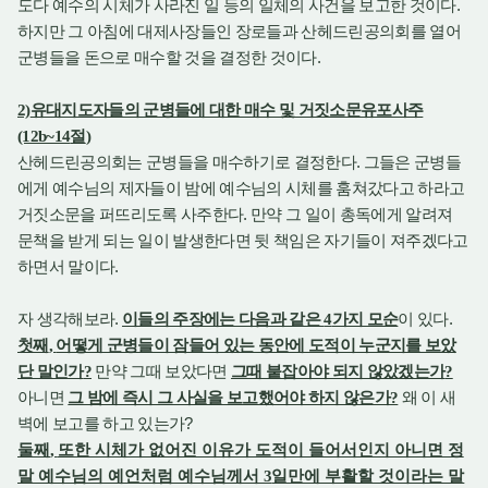
.
도다 예수의 시체가 사라진 일 등의 일체의 사건을 보고한 것이다
하지만 그 아침에 대제사장들인 장로들과 산헤드린공의회를 열어
.
군병들을 돈으로 매수할 것을 결정한 것이다
2)
유대지도자들의 군병들에 대한 매수 및 거짓소문유포사주
(12b~14
절
)
.
산헤드린공의회는 군병들을 매수하기로 결정한다
그들은 군병들
에게 예수님의 제자들이 밤에 예수님의 시체를 훔쳐갔다고 하라고
.
거짓소문을 퍼뜨리도록 사주한다
만약 그 일이 총독에게 알려져
문책을 받게 되는 일이 발생한다면 뒷 책임은 자기들이 져주겠다고
.
하면서 말이다
.
.
자 생각해보라
이들의 주장에는 다음과 같은
4
가지 모순
이 있다
첫째
,
어떻게 군병들이 잠들어 있는 동안에 도적이 누군지를 보았
단 말인가
?
만약 그때 보았다면
그때 붙잡아야 되지 않았겠는가
?
아니면
그 밤에 즉시 그 사실을 보고했어야 하지 않은가
?
왜 이 새
?
벽에 보고를 하고 있는가
둘째
,
또한 시체가 없어진 이유가 도적이 들어서인지 아니면 정
말 예수님의 예언처럼 예수님께서
3
일만에 부활할 것이라는 말