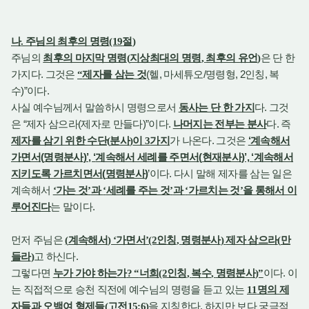
나
.
주님의 최후의 명령
(19
절
)
주님의
최후의 마지막 명령
(
지상최대의 명령
,
최후의 유언
)
은 단 한
.
(
,
/
, 2
,
가지다
그것은
“
제자를 삼는 것
헬
마세튜오
명령형
인칭
복
)”
.
수
이다
.
사실 예수님께서 말씀하시 명령으로서
동사는 단 한 가지
다
그것
“
(
)”
.
.
은
제자 삼으라
제자로 만들다
이다
나머지는 전부는 분사
다
즉
.
‘
제자를 삼기 위한 수단
(
분사
)
이
3
가지
가 나온다
그것은
계속해서
(
)’, ‘
(
)’, ‘
가면서
명령분사
계속해서 세례를 주면서
현재분사
계속해서
(
)
’
.
지키도록 가르치면서
명령분사
이다
다시 말해 제자를 삼는 일은
계속해서
‘
가는 것
’
과
‘
세례를 주는 것
’
과
‘
가르치는 것
’
을 통해서 이
.
루어진다
는 말이다
먼저 주님은
(
계속해서
) ‘
가면서
’(2
인칭
,
명령분사
)
제자 삼으라
(
만
.
들라
)
고 하신다
.
그렇다면
누가 가야 하는가
? “
너희
(2
인칭
,
복수
,
명령분사
)”
이다
이
는 직접적으로 승천 직전에 예수님의 명령을 듣고 있는
11
명의 제
.
자들과 오백여 형제들
(
고전
15:6)
을 지칭한다
하지만 보다 궁극적