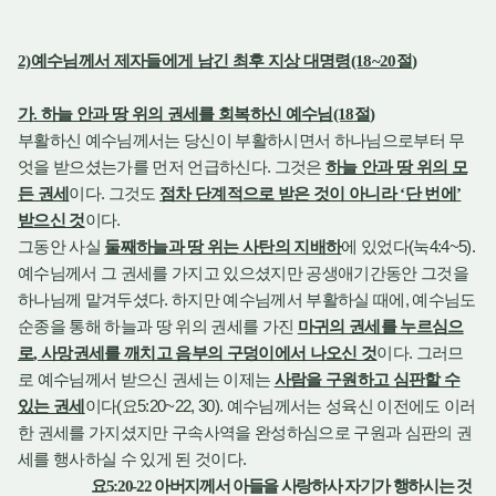
2)
예수님께서 제자들에게 남긴 최후 지상 대명령
(18~20
절
)
가
.
하늘 안과 땅 위의 권세를 회복하신 예수님
(18
절
)
부활하신 예수님께서는 당신이 부활하시면서 하나님으로부터 무
.
엇을 받으셨는가를 먼저 언급하신다
그것은
하늘 안과 땅 위의 모
.
든 권세
이다
그것도
점차 단계적으로 받은 것이 아니라
‘
단 번에
’
.
받으신 것
이다
(
4:4~5).
그동안 사실
둘째하늘과 땅 위는 사탄의 지배하
에 있었다
눅
예수님께서 그 권세를 가지고 있으셨지만 공생애기간동안 그것을
.
,
하나님께 맡겨두셨다
하지만 예수님께서 부활하실 때에
예수님도
순종을 통해 하늘과 땅 위의 권세를 가진
마귀의 권세를 누르심으
.
로
,
사망권세를 깨치고 음부의 구덩이에서 나오신 것
이다
그러므
로 예수님께서 받으신 권세는 이제는
사람을 구원하고 심판할 수
(
5:20~22, 30).
있는 권세
이다
요
예수님께서는 성육신 이전에도 이러
한 권세를 가지셨지만 구속사역을 완성하심으로 구원과 심판의 권
.
세를 행사하실 수 있게 된 것이다
요
5:20-22
아버지께서 아들을 사랑하사 자기가 행하시는 것