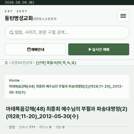
2026. 08. 08. (토)
·
Sketchbook5, 스케치북5
EST. 2007
동탄명성교회
대한예수교장로회
예배안내
실시간 예배
Sketchbook5, 스케치북5
홈
성경66권강해
[신약] 복음서(마,막,눅,요)
Home
마태복음강해(48) 최종회 예수님의 부활과 파송대명령(2)(마28;11-20)_2012-
05-30(수)
마태복음강해(48) 최종회 예수님의 부활과 파송대명령(2)
(마28;11-20)_2012-05-30(수)
갈렙
조회 수
771
추천 수
0
댓글
0