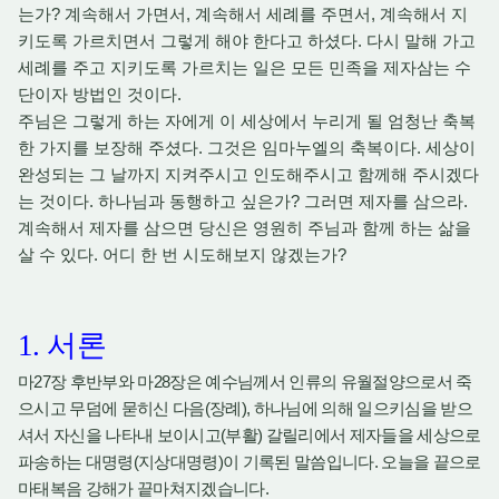
는가? 계속해서 가면서, 계속해서 세례를 주면서, 계속해서 지
키도록 가르치면서 그렇게 해야 한다고 하셨다. 다시 말해 가고
세례를 주고 지키도록 가르치는 일은 모든 민족을 제자삼는 수
단이자 방법인 것이다.
주님은 그렇게 하는 자에게 이 세상에서 누리게 될 엄청난 축복
한 가지를 보장해 주셨다. 그것은 임마누엘의 축복이다. 세상이
완성되는 그 날까지 지켜주시고 인도해주시고 함께해 주시겠다
는 것이다. 하나님과 동행하고 싶은가? 그러면 제자를 삼으라.
계속해서 제자를 삼으면 당신은 영원히 주님과 함께 하는 삶을
살 수 있다. 어디 한 번 시도해보지 않겠는가?
1.
서론
27
28
마
장 후반부와 마
장은 예수님께서 인류의 유월절양으로서 죽
(
),
으시고 무덤에 묻히신 다음
장례
하나님에 의해 일으키심을 받으
(
)
셔서 자신을 나타내 보이시고
부활
갈릴리에서 제자들을 세상으로
(
)
.
파송하는 대명령
지상대명령
이 기록된 말씀입니다
오늘을 끝으로
.
마태복음 강해가 끝마쳐지겠습니다