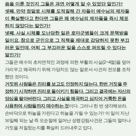
씀을 이룬 것인지 그들은 과연 어떻게 알 수 있었단 말인가
?
셋째
,
만약 정말로 시체를 도적질해 간 자들이 예수님의 제자들
이 확실했다고 한다면 그들은 왜 예수님의 제자들을 즉시 체포
하지 않았다는 말인가
?
넷째
,
사실 시체를 도난당한 일은 로마군병들이 크게 문책받을
일이요
,
참으로 군인으로 그 직책을 제대로 감당하지 못한 부끄
러운 일인데
,
어찌 그 부끄러운 일을 스스로 퍼뜨릴 수 있다는
말인가
?
(2~4
)
그들은 예수의 초자연적인 과정에 의한 부활의 사실
절
을 덮어
가리우고 왜곡하기 위해 가당치도 않는 말로서 사건의 전모를 조작
.
했던 것이다
거짓된 사람들은 진리를 보고도 인정하지 않는다
.
한번 거짓을 주
장하기 시작하면 진리로 돌이키기 힘들다
.
그리고 결국에는 자신의
양심을 팔아버린다
.
그리고 사실을 왜곡하고 심지어 거룩한 돈을
사용하여 사람들까지 매수하는 것
이다
.
그러나 한 번 생각해보라
.
손바닥으로 하늘을 가린다고 하늘을 가릴 수 있는가
?
이 일이 지난
50
일째 되는 날 즉 오순절에 일어난 성령강림사건은 그들의 얼마나
거짓을 저질렀는지를 확실히 드러내주고 있다
.