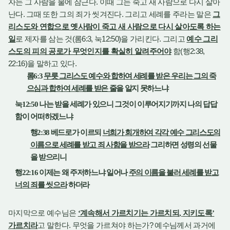
.
자는 그 사람을 물에 잠근다
이때 그는 죽고 새 사람으로 다시 살아
.
.
난다
그때 또한 그의 죄가 씻겨진다
그리고 세례를 주라는 말은
그
리스도와 연합으로 옛사람이 죽고 새 사람으로 다시 살아도록 하는
(
6:3,
12:50)
.
일
로 제자를 삼는 것
롬
눅
을 가리킨다
그리고
예수 그리
(
2:38,
스도의 피의 공로가 무엇인지를 확실히 알려주어야
함
행
22:16)
.
을 말하고 있다
롬
6:3
무릇 그리스도 예수와 합하여 세례를 받은 우리는 그의 죽
으심과 합하여 세례를 받은 줄
을 알지 못하느냐
눅
12:50
나는 받을 세례가 있으니 그것이 이루어지기까지 나의 답답
함이 어떠하겠느냐
행
2:38
베드로가 이르되
너희가 회개하여 각각 예수 그리스도의
이름으로 세례를 받고 죄 사함을 받으라
그리하면 성령의 선물
을 받으리니
행
22:16
이제는 왜 주저하느냐 일어나
주의 이름을 불러 세례를 받고
너의 죄를 씻으라
하더라
마지막으로 예수님은
‘
계속해서 가르치기는 가르치되
,
지키도록
’
.
?
가르치라
고 말한다
무엇을 가르쳐야 하는가
예수님께서 과거에