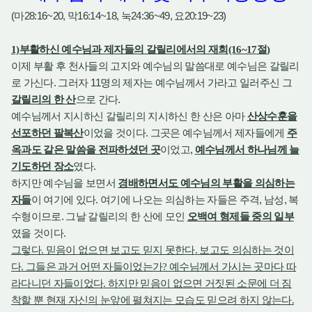
(
28:16~20,
16:14~18,
24:36~49,
20:19~23)
마
막
눅
요
1)
부활하신 예수님과 제자들의 갈릴리에서의 재회
(16~17
절
)
이제 부활 후 천사들의 고지와 예수님의 말씀대로 예수님은 갈릴리
.
11
로 가신다
그러자
명의 제자는 예수님께서 가라고 일러주신 그
.
갈릴리의 한 산
으로 간다
예수님께서 지시하신 갈릴리의 지시하신 한 산은 아마
산상수훈을
.
선포하던 팔복산
이었을 것이다
그곳은 예수님께서 제자들에게
주
,
옥과도 같은 말씀을 전파하셨던 곳
이었고
예수님께서 하나님께 늘
.
기도하던 장소
였다
하지만 예수님을 보면서
경배하면서도 예수님의 부활을 의심하는
.
,
,
자들
이 여기에 있다
여기에 나오는 의심하는 자들은 주격
남성
복
.
수형이므로
그날 갈릴리의 한 산에 모인
오백여 형제들 중의 일부
.
였을 것이다
그렇다
.
믿음이 없으면 보고도 믿지 못한다
.
보고도 의심하는 것이
다
.
그들은 과거 어떤 자들이었는가
?
예수님께서 가시는 곳마다 따
라다니던 자들이었다
.
하지만 믿음이 없으면 거짓된 소문에 더 짐
착할 뿐 현재 자신의 눈앞에 펼쳐지는 모습도 믿으려 하지 않는다
.