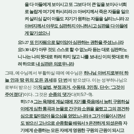
을 다 아들에게 보이시고 또 그보다 더 큰 일을 보이사 너희
로 놀랍게 여기게 하시리라
21
아버지께서 죽은 자들을 일으
켜 살리심 같이 아들도 자기가 원하는 자들을 살리느니라
22
아버지께서 아무도 심판하지 아니하시고 심판을 다 아들에
게 맡기셨으니
요
5:27
또 인자됨으로 말미암아 심판하는 권한을 주셨느니라
요
5:30
내가 아무 것도 스스로 할 수 없노라 듣는 대로 심판하노
니 나는 나의 뜻대로 하려 하지 않고 나를 보내신 이의 뜻대로 하
려 하므로
내 심판은 의로우니라
,
그때
예수님께서 부활하실 때에 예수님은
하나님 아버지로부터 하
.
늘 안과 땅 위의 모든 권세
를
단 번
에 받으셨다
이는 성부하나님으
(
,
,
, 3
,
: ‘
로부터 받으신 것
직설법
부정과거
수동태
인칭
단수
그것이
’)
.
(
5:7~9).
주어졌다
이다
그것은
순종의 댓가
다
히
히
5:7-9
그는 육체에 계실 때에 자기를 죽음에서 능히 구원하실
이에게 심한 통곡과 눈물로 간구와 소원을 올렸고 그의 경건하
심으로 말미암아 들으심을 얻었느니라
8
그가 아들이시면서
도 받으신 고난으로 순종함을 배워서
9
온전하게 되셨은즉
자
기에게 순종하는 모든 자에게 영원한 구원의 근원이 되시고