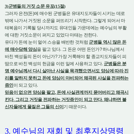
3)
군병들의 거짓 소문 유포
(15
절
)
(
)
그러자 은전
돈
에 매수된 군병들은 유대지도자들이 시키는 데로
.
밖에 나가서 거짓된 소문을 퍼뜨리기 시작한다
그렇게 되어서 마
태복음이 기록될 당시까지도 유대인들 가운데에는 예수님의 부활
.
에 대한 거짓소문이 퍼지고 있었다 마태는 전한다
유다가 돈에 눈이 멀어 스승을 배반한 것처럼
군병들 역시 많은 돈
.
?
에 매수당해 양심
을 팔고 있다
그 돈은 어떤 돈인가
하나님께서
?
바친 백성들의 돈이 아닌가
가장 거룩해야 할 종교지도자들이 피
.
땀으로 바친 백성의 헌금을 이런 일에 사용하고 있다
군병들은 분
명 예수님께서 다시 살아난 사실을 목격했으면서도 양심에 따라 진
리를 말하지 못하고 돈에 양심이 마비되어 왜곡된 사실을 전파하는
.
증인
이 되고 있다
믿음이 없으면 양심을 팔고
,
돈에 사실관계까지 묻어버리고 왜곡시
킨다
.
그리고 거짓을 전파하는 거짓증인이 되고 만다
.
왜냐하면 불
신자들에게 물질은 그들의 신이
기 때문이다
.
3.
예수님의 재회 및 최후지상명령