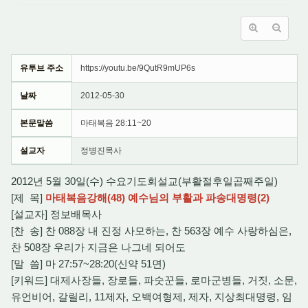
유투브 주소
https://youtu.be/9QutR9mUP6s
날짜
2012-05-30
본문말씀
마태복음 28:11~20
설교자
정병진목사
2012년 5월 30일(수) 수요기도회설교(부활절후일곱째주일)
[제 목]
마태복음강해(48) 예수님의 부활과 파송대명령(2)
[설교자] 정보배목사
[찬 송] 찬 088장 내 진정 사모하는, 찬 563장 예수 사랑하심은,
찬 508장 우리가 지금은 나그네 되어도
[말 씀] 마 27:57~28:20(신약 51면)
[키워드] 대제사장들, 장로들, 파숫꾼들, 로마군병들, 거짓, 소문,
유언비어, 갈릴리, 11제자, 오백여형제, 제자, 지상최대명령, 임