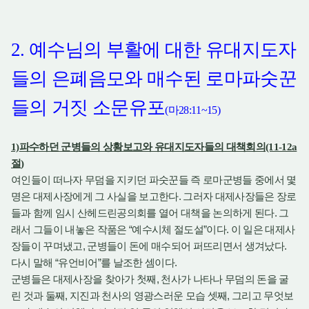
2.
예수님의 부활에 대한 유대지도자
들의 은폐음모와 매수된 로마파숫꾼
들의 거짓 소문유포
(
마
28:11~15)
1)
파수하던 군병들의 상황보고와 유대지도자들의 대책회의
(11-12a
절
)
여인들이 떠나자 무덤을 지키던 파숫꾼들 즉 로마군병들 중에서 몇
.
명은 대제사장에게 그 사실을 보고한다
그러자 대제사장들은 장로
.
들과 함께 임시 산헤드린공의회를 열어 대책을 논의하게 된다
그
“
”
.
래서 그들이 내놓은 작품은
예수시체 절도설
이다
이 일은 대제사
,
.
장들이 꾸며냈고
군병들이 돈에 매수되어 퍼뜨리면서 생겨났다
“
”
.
다시 말해
유언비어
를 날조한 셈이다
,
군병들은 대제사장을 찾아가 첫째
천사가 나타나 무덤의 돈을 굴
,
,
린 것과 둘째
지진과 천사의 영광스러운 모습 셋째
그리고 무엇보