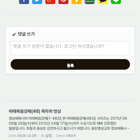
댓글 쓰기
✔
댓글 쓰기 권한이 없습니다. 로그인 하시겠습니까?
마태복음강해(48) 목차와 영상
정보배목사의 마태복음강해(1~48강) 본 마태복음강해(48강) 시리즈는 2011년 06
06월 29일(수)부터 2012년 04월 17일(수)까지 수요기도회 때에 선포했던
말씀입니다. 화질과 음성은 감안하시고 들으시기 바랍니다. 동탄명성교회 정보배목사 -
목 차 - 01. 마태...
Date
2020.12.28
By
갈렙
Views
1804