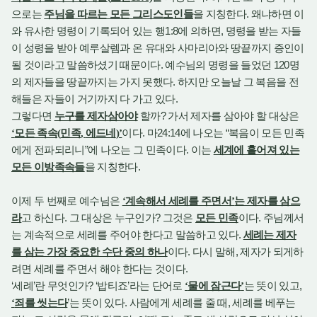
.
으로는
주님을 따르는 모든 그리스도인들
을 지칭한다
왜냐하면 이
1:8
,
와 유사한 명령이 기록되어 있는 행
에 의하면
명령을 받는 자들
이 성령을 받아 예루살렘과 온 유대와 사마리아와 땅끝까지 증인이
.
120
될 것이라고 말씀하셨기 때문이다
예수님의 명령을 들었던
명
.
의 제자들을 땅끝까지는 가지 못했다
하지만 오늘날 그 복음을 전
.
해들은 자들이 거기까지 다 가고 있다
?
그렇다면
누구를 제자삼아야
할까
가서 제자를 삼아야 할 대상은
.
24:14
“
‘
모든 족속
(
민족
,
에드네
)’
이다
마
에 나오는
복음이 모든 민족
”
.
에게 전파되리니
에 나오는 그 민족이다
이는
세계에 흩어져 있는
.
모든 이방족속들
을 지칭한다
이제 두 번째로 예수님은
‘
계속해서 세례를 주면서
’
는 제자를 삼으
.
?
.
라
고 하신다
그 대상은 누구인가
그것은
모든 민족
이다
주님께서
.
는 계속적으로 세례를 주어야 한다고 말씀하고 있다
세례는 제자
.
,
를 삼는 가장 중요한 수단 중의 하나
이다
다시 말해
제자가 되게하
.
려면 세례를 주면서 해야 한다는 것이다
‘
’
? ‘
’
,
세례
란 무엇인가
밥티죠
라는 단어로
‘
물에 잠근다
’
는 뜻이 있고
’
.
,
‘
죄를 씻는다
는 뜻이 있다
사람에게 세례를 줄 때
세례를 베푸는