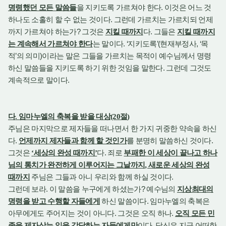
.
명령했던 모든 말씀들
을 지키도록 가르쳐야 한다
이것은 어느 것
.
하나도 소홀히 할 수 없는 것이다
그런데 가르치는 가르치되 언제
?
.
까지 가르쳐야 하는가
그것은
지킬 때까지
다
그들은
지킬 때까지
. ‘
’(
, ‘
는 계속해서 가르쳐야 한다
는 말이다
지키도록
현재부정사
목
’
)
적
의 의미
이라는 말은 그들을 가르치는 목적이 예수님께서 명령
.
하신 말씀들을 지키도록 하기 위한 것임을 말한다
그런데 그것도
.
계속적으로 말이다
다
.
임마누엘의 축복을 받을 대상
(20
절
)
주님은 마지막으로 제자들을 떠나면서 한 가지 귀중한 약속을 하신
.
.
다
언제까지 제자들과 함께 할 것인가
를 분명히 말씀하신 것이다
.
그것은
‘
세상의 완성 때까지
’
다
죄로
부패한 이 세상이 끝나고 하나
,
님의 통치가 완전하게 이루어지는 그날까지
새로운 세상의 완성
.
때까지
주님은 그들과 아니 우리와 함께 하실 것이다
.
?
그런데 보라
이 말씀을 누구에게 하셨는가
예수님의
지상최대의
.
명령을 받고 수행할 자들에게
하신 말씀이다
임마누엘의 축복은
.
.
아무에게도 주어지는 것이 아니다
그것은 오직 하나
오직 모든 민
.
족을 제자삼는 일을 감당하는 자들에게만
이다
당신은 지금 어떠한