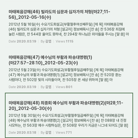
마태복음강해(46) 빌라도의 심문과 십자가의 처형(마27;11-
56)_2012-05-16(수)
2012년 5월 16일(수) 수요기도회설교(부활절후여섯째주일) [제 목] 마태복음강해
(46) 빌라도의 심문과 십자가의 처형 [설교자] 정보배목사 [찬 송] 찬 536장 죄짐에
눌린 사람은, 찬 544장 울어도 못하네, 찬 294장 하나님은 외아들을 주시는 [말 씀] 마
27:11...
Date
2020.03.19
By
갈렙
Views
1115
마태복음강해(47) 예수님의 부활과 파송대명령(1)
(마27:57~28:10)_2012-05-23(수)
2012년 5월 23일(수) 수요기도회설교(부활절후일곱째주일) [제 목] 마태복음강해
(47) 예수님의 부활과 파송대명령(1) [설교자] 정보배목사 [찬 송] 찬 520장 듣는
사람마다, 찬 502장 빛의 사자들이여, 찬 505장 온 세상 위하여 [말 씀] 마
27:57~28:10(신약 5...
Date
2020.03.19
By
갈렙
Views
801
마태복음강해(48) 최종회 예수님의 부활과 파송대명령(2)(마28;11-
20)_2012-05-30(수)
2012년 5월 30일(수) 수요기도회설교(부활절후일곱째주일) [제 목] 마태복음강해
(48) 예수님의 부활과 파송대명령(2) [설교자] 정보배목사 [찬 송] 찬 088장 내 진정
사모하는, 찬 563장 예수 사랑하심은, 찬 508장 우리가 지금은 나그네 되어도 [말 씀]
마 27...
Date
2020.03.18
By
갈렙
Views
771