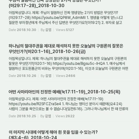
주님이 말씀하신 진짜 영생얻는 2가지 방법은 무엇인가?
(마29:17~28)_2018-10-30
아침묵상입니다. 제목: 주님이 말씀하신 진짜 영생얻는 2가지 방법은 무엇인가?
(마29:17~28) https://youtu.be/QP8W_AdmMlI 1. 영생을 어떻게 얻느냐고
질문한 부자청년에게 주님께서 주신 답변은 무엇인가요?(마19:21) 2. 부자로 살고
싶기도 하고 영생도 얻...
Date
2018.10.30
By
갈렙
Views
5127
하나님의 절대주권을 제대로 해석하지 못한 오늘날의 구원론의 잘못은
무엇인가?(마20:1~16)_2018-10-26(금)
아침묵상입니다. 제목: 하나님의 절대주권을 제대로 해석하지 못한 오늘날의 구원론의
잘못은 무엇인가?(마20:1~16) https://youtu.be/Bgsu5c-IHQA 1. 예수님께서
말씀하신 포도원품군의 비유는 무엇이며(마20:1~16), 이것과 오늘날의 구원론은 어떤
관련성이 ...
Date
2018.10.26
By
갈렙
Views
2466
어떤 사마리아인의 진정한 예배(눅17:11~19)_2018-10-25(목)
아침묵상입니다. 제목: 어떤 사마리아인의 진정한 예배(눅17:11~19)
https://youtu.be/R2SFCZraSe4 1. 하나님는 영이신 분이시 때문에(요4:24)
사람이 그분을 육안으로는 볼 수 없습니다(딤전6:16). 그러나 하나님께서 한 때 인류의
대속제물이 되기 위해 사람...
Date
2018.10.25
By
갈렙
Views
2622
이 마지막 시대에 어떻게 해야 흰 옷을 입을 수 있는가?
(계3:4~6)_2018-10-24