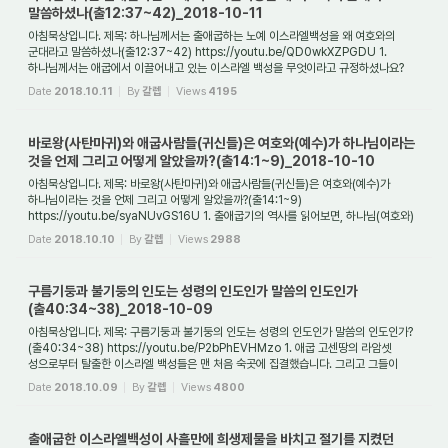
말씀하셨나(출12:37~42)_2018-10-11
아침묵상입니다. 제목: 하나님께서는 출애굽하는 노예 이스라엘백성을 왜 여호와의
군대라고 말씀하셨나(출12:37~42) https://youtu.be/QD0wkXZPGDU 1.
하나님께서는 애굽에서 이끌어내고 있는 이스라엘 백성을 무엇이라고 규정하셨나요?
(출6:26, 7:4, 12:17,4...
Date
2018.10.11
By
갈렙
Views
4195
바로왕(사탄마귀)와 애굽사람들(귀신들)은 여호와(예수)가 하나님이라는
것을 언제 그리고 어떻게 알았을까?(출14:1~9)_2018-10-10
아침묵상입니다. 제목: 바로왕(사탄마귀)와 애굽사람들(귀신들)은 여호와(예수)가
하나님이라는 것을 언제 그리고 어떻게 알았을까?(출14:1~9)
https://youtu.be/syaNUvGS16U 1. 출애굽기의 역사를 읽어보면, 하나님(여호와)
이 누군지를 알아야 할 대상이 여럿...
Date
2018.10.10
By
갈렙
Views
2988
구름기둥과 불기둥의 인도는 성령의 인도인가 말씀의 인도인가
(출40:34~38)_2018-10-09
아침묵상입니다. 제목: 구름기둥과 불기둥의 인도는 성령의 인도인가 말씀의 인도인가?
(출40:34~38) https://youtu.be/P2bPhEVHMzo 1. 애굽 고센땅의 라암셋
성으로부터 탈출한 이스라엘 백성들은 맨 처음 숙곳에 집결했습니다. 그리고 그들이
두번째로 진친 ...
Date
2018.10.09
By
갈렙
Views
4800
출애굽한 이스라엘백성이 사흘만에 희생제물을 바치고 절기를 지켰던