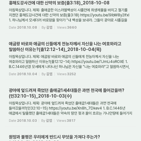
홍해도강사건에 대한 신약의 보증(출3:18)_2018-10-08
아침묵상입니다. 제목: 출애굽한 이스라엘백성이 사흘만에 희생제물을 바치고 절기를
지켰던 홍해도강사건에 대한 신약의 보증(출3:18) https://youtu.be/9IbW8y2IfxI
1. 하나님께서 모세더러 바로왕을 찾아가 "내 백성을 보내라. 그들이 광야로 사흘길을
가서...
Date
2018.10.08
By
갈렙
Views
3660
애굽왕 바로와 애굽의 신들에게 전능자께서 자신을 나는 여호와라고
말씀하신 이유는?(출12:12~14)_2018-10-04(목)
아침묵상입니다. 제목: 애굽왕 바로와 애굽의 신들에게 전능자께서 자신을 나는
여호와라고 말씀하신 이유는?(출12:12~14) https://youtu.be/1JmLi4oROXE 1.
B.C.1446년경 모세에게 나타나신 하나님은 자신을 "나는 여호와라"고 말씀하시면서,
모세를 애굽왕 ...
Date
2018.10.04
By
갈렙
Views
3252
광야에 엎드려져 죽었던 출애굽1세4대들은 과연 천국에 들어갔을까?
(민32:10~15)_2018-10-03(수)
아침묵상입니다. 제목: 광야에 엎드려져 죽었던 출애굽1세대들은 과연 천국에
들어갔을까?(민32:10~15) https://youtu.be/Xn8h_7Dkev4 1. B.C.1446년
애굽에서 탈출했던 출애굽1세대들은 약속의 땅인 젖과 꿀이 흐르는 가나안땅에 들어가지
못하고 광야에서 엎...
Date
2018.10.03
By
갈렙
Views
3817
원망과 불평은 우리에게 반드시 무엇을 가져다 주는가?