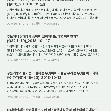
알고 있었던 방식대...
(출8:1)_2018-10-19(금)
아침묵상입니다. 제목: 예배란 무엇이며, 예배에 없어서는 안 될 핵심요소는 무엇인가?
(출8:1) https://youtu.be/XDmcvaxIYak 1. 예배는 하나님을 섬기는 방법의
하나인데, 예배의 기원은 사실 제사에서 비롯되었다고 말할 수 있습니다. 그렇더라도
사실 제사...
Date
2018.10.19
By
갈렙
Views
3830
추도예배 장례예배 돐예배 고희예배도 과연 예배인가?
(출32:1~10)_2018-10--17
아침묵상입니다. 제목: 추도예배 장례예배 돐예배 고희예배도 과연 예배인가?
(출32:1~10) https://youtu.be/Aib6K31eAD4 1. 오늘날 교회에서는 예배도
있으며, 기도회도 있습니다. 대체 어떠어떠한 것들이 있습니까? 2. 오늘날 교회에서는
공식적으로 다음과 ...
Date
2018.10.18
By
갈렙
Views
4262
구름기둥과 불기둥의 실체는 무엇이며 오늘날 우리는 무엇을 따라가야
하는가?(출14:15~20)_2018-10-12
아침묵상입니다. 제목: 구름기둥과 불기둥의 실체는 무엇이며 오늘날 우리는 무엇을
따라가야 하는가?(출14:15~20) https://youtu.be/arEeP3P1dSc 1.
이스라엘민족이 출애굽하여 광야로 나왔을 때 그들의 앞길을 인도했던 것은
무엇이었나요?(출13:20~22) 2. ...
Date
2018.10.12
By
갈렙
Views
3459
하나님께서는 출애굽하는 노예 이스라엘백성을 왜 여호와의 군대라고