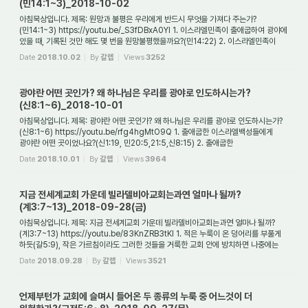
(민14:1~3)_2018-10-02
아침묵상입니다. 제목: 원망과 불평은 우리에게 반드시 무엇을 가져다 주는가?
(민14:1~3) https://youtu.be/_S3fDBxA0YI 1. 이스라엘민족이 출애굽하여 광야에
있을 때, 기록된 것만 해도 몇 번을 원망불평했을까요?(민14:22) 2. 이스라엘민족이
출애굽후 광야...
Date
2018.10.02
By
갈렙
Views
3252
광야란 어떤 곳인가? 왜 하나님은 우리를 광야로 인도하시는가?
(신8:1~6)_2018-10-01
아침묵상입니다. 제목: 광야란 어떤 곳인가? 왜 하나님은 우리를 광야로 인도하시는가?
(신8:1~6) https://youtu.be/rfg4hgMtO9Q 1. 출애굽한 이스라엘백성들에게
광야란 어떤 곳이었나요?(신1:19, 민20:5,21:5,신8:15) 2. 출애굽한
이스라엘백성들에게 광야는 ...
Date
2018.10.01
By
갈렙
Views
3964
지금 전세계교회 가운데 빌라델비아교회는과연 얼마나 될까?
(계3:7~13)_2018-09-28(금)
아침묵상입니다. 제목: 지금 전세계교회 가운데 빌라델비아교회는과연 얼마나 될까?
(계3:7~13) https://youtu.be/83KnZRB3tKI 1. 적은 누룩이 온 덩어리를 부풀게
하듯(갈5:9), 작은 가르침이라도 그러한 것들을 거룩한 교회 안에 방치하면 나중에는
엄청난 결...
Date
2018.09.28
By
갈렙
Views
3521
언제부턴가 교회에 슬며시 들어온 두 종류의 누룩 중 어느것이 더