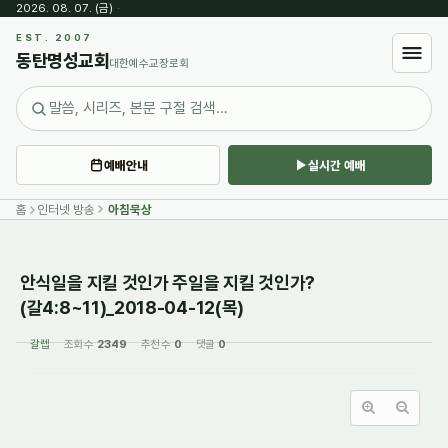
2026. 08. 07. (금)
·
Sketchbook5, 스케치북5
EST. 2007
동탄명성교회
대한예수교장로회
예배안내
실시간 예배
Sketchbook5, 스케치북5
홈
인터넷 방송
아침묵상
안식일을 지킬 것인가 주일을 지킬 것인가?
(갈4:8~11)_2018-04-12(목)
갈렙
조회 수
2349
추천 수
0
댓글
0