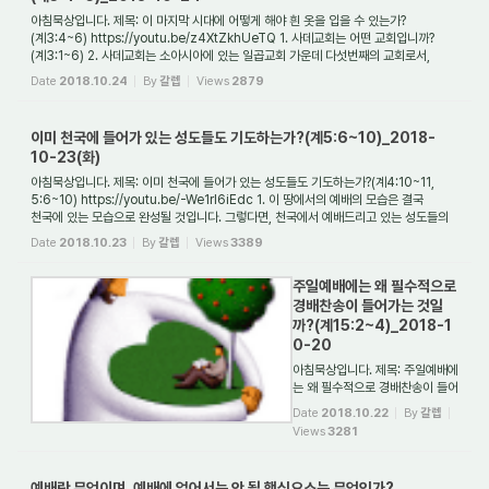
아침묵상입니다. 제목: 이 마지막 시대에 어떻게 해야 흰 옷을 입을 수 있는가?
(계3:4~6) https://youtu.be/z4XtZkhUeTQ 1. 사데교회는 어떤 교회입니까?
(계3:1~6) 2. 사데교회는 소아시아에 있는 일곱교회 가운데 다섯번째의 교회로서,
종교개혁시대의 교회상...
Date
2018.10.24
By
갈렙
Views
2879
이미 천국에 들어가 있는 성도들도 기도하는가?(계5:6~10)_2018-
10-23(화)
아침묵상입니다. 제목: 이미 천국에 들어가 있는 성도들도 기도하는가?(계4:10~11,
5:6~10) https://youtu.be/-We1rI6iEdc 1. 이 땅에서의 예배의 모습은 결국
천국에 있는 모습으로 완성될 것입니다. 그렇다면, 천국에서 예배드리고 있는 성도들의
모습은 어...
Date
2018.10.23
By
갈렙
Views
3389
주일예배에는 왜 필수적으로
경배찬송이 들어가는 것일
까?(계15:2~4)_2018-1
0-20
아침묵상입니다. 제목: 주일예배에
는 왜 필수적으로 경배찬송이 들어
가는 것일까?(계15:2~4) 1. 구약
Date
2018.10.22
By
갈렙
시대에는 주로 제사를 드렸습니다.
Views
3281
그런데 출애굽한 이스라엘 백성들
이 홍해를 건넌 그때에는 제사를
드리지 않았습니다. 그전에 그들이
예배란 무엇이며, 예배에 없어서는 안 될 핵심요소는 무엇인가?