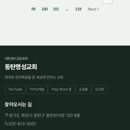
99
100
101
...
119
Next
대한예수교장로회
동탄명성교회
회개와 천국복음을 온 세상에 전하는 교회
YouTube
카카오채널
Play Store 앱
쇼핑몰
선교회
찾아오시는 길
경기도 화성시 동탄구 동탄반석로 120 8층
031-613-2001