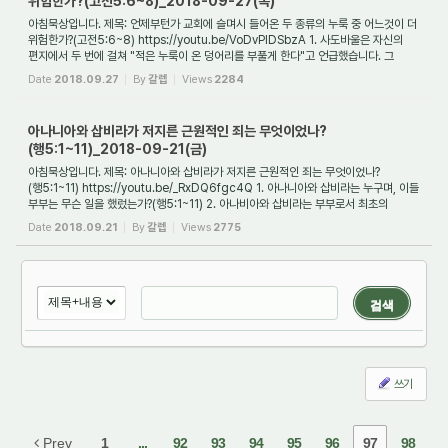
위험한가?(고전5:6~8)_2018-09-27(목)
아침묵상입니다. 제목: 언제부턴가 교회에 슬며시 들어온 두 종류의 누룩 중 어느것이 더
위험한가?(고전5:6~8) https://youtu.be/VoDvPlDSbzA 1. 사도바울은 자신의
편지에서 두 번에 걸쳐 "적은 누룩이 온 덩어리를 부풀게 한다"고 언급했습니다. 그
말씀은 ...
Date
2018.09.27
By
갈렙
Views
2284
아나니아와 삽비라가 저지른 근원적인 죄는 무엇이었나?
(행5:1~11)_2018-09-21(금)
아침묵상입니다. 제목: 아나니아와 삽비라가 저지른 근원적인 죄는 무엇이었나?
(행5:1~11) https://youtu.be/_RxDQ6fgc4Q 1. 아나니아와 삽비라는 누구며, 이들
부부는 무슨 일을 했렀는가?(행5:1~11) 2. 아나비아와 삽비라는 부부로서 최초의
교회였던 예루살...
Date
2018.09.21
By
갈렙
Views
2775
검색
쓰기
Prev
1
...
92
93
94
95
96
97
98