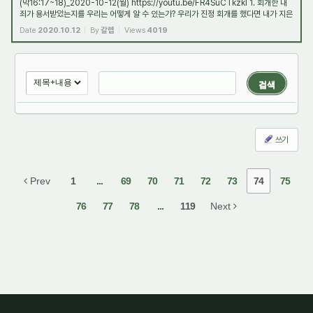
(막16:17~18)_2020-10-12(월) https://youtu.be/FR4SuCTkzkI 1. 회개한 내
죄가 용서받았는지를 우리는 어떻게 알 수 있는가? 우리가 진정 회개를 했다면 내가 지은
죄가 씻겨졌는지 우리는 어...
Date
2020.10.12
By
갈렙
Views
4019
검색
쓰기
Prev
1
...
69
70
71
72
73
74
75
76
77
78
...
119
Next