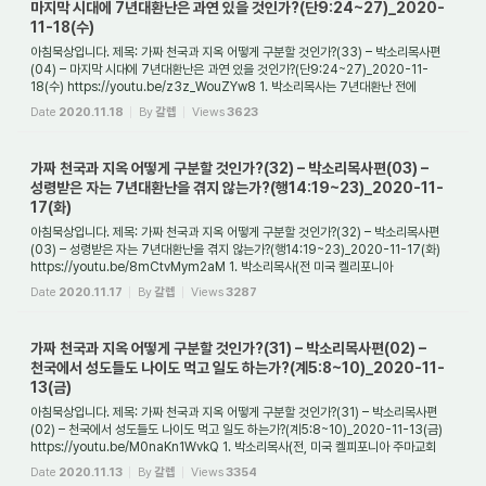
마지막 시대에 7년대환난은 과연 있을 것인가?(단9:24~27)_2020-
11-18(수)
아침묵상입니다. 제목: 가짜 천국과 지옥 어떻게 구분할 것인가?(33) – 박소리목사편
(04) – 마지막 시대에 7년대환난은 과연 있을 것인가?(단9:24~27)_2020-11-
18(수) https://youtu.be/z3z_WouZYw8 1. 박소리목사는 7년대환난 전에
성령받은 자들은 휴거될 것...
Date
2020.11.18
By
갈렙
Views
3623
가짜 천국과 지옥 어떻게 구분할 것인가?(32) – 박소리목사편(03) –
성령받은 자는 7년대환난을 겪지 않는가?(행14:19~23)_2020-11-
17(화)
아침묵상입니다. 제목: 가짜 천국과 지옥 어떻게 구분할 것인가?(32) – 박소리목사편
(03) – 성령받은 자는 7년대환난을 겪지 않는가?(행14:19~23)_2020-11-17(화)
https://youtu.be/8mCtvMym2aM 1. 박소리목사(전 미국 켈리포니아
오렌지카운티 주마교회 담임...
Date
2020.11.17
By
갈렙
Views
3287
가짜 천국과 지옥 어떻게 구분할 것인가?(31) – 박소리목사편(02) –
천국에서 성도들도 나이도 먹고 일도 하는가?(계5:8~10)_2020-11-
13(금)
아침묵상입니다. 제목: 가짜 천국과 지옥 어떻게 구분할 것인가?(31) – 박소리목사편
(02) – 천국에서 성도들도 나이도 먹고 일도 하는가?(계5:8~10)_2020-11-13(금)
https://youtu.be/M0naKn1WvkQ 1. 박소리목사(전, 미국 켈피포니아 주마교회
담임목사)는 천...
Date
2020.11.13
By
갈렙
Views
3354