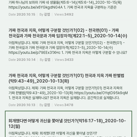
가짜 하나님의 보좌와 가짜 네 생물들(계5:6~14)(계5:6~14)_2020-10-15(목)
https://youtu.be/x6YGkgdNG4A 1. 가짜 천국과 지옥을 구분하는 기준은
무엇인가요? 오늘날에 ...
Date
2020.10.15
By
갈렙
Views
3492
가짜 천국과 지옥, 어떻게 구분할 것인가?(02) - 천국편(01) - 가짜
천국길과 가짜 천국문과 가짜 입장자격(계22:1~5)_2020-10-14(수)
아침묵상입니다. 제목: 가짜 천국과 지옥, 어떻게 구분할 것인가?(02) - 천국편(01) -
가짜 천국길과 가짜 천국문과 가짜 입장자격(계22:1~5)_2020-10-14(수)
https://youtu.be/p79EEx31XHc 1. 가짜 천국과 지옥은 어떻게 구분할 수 있나요?
가짜 천국과 지옥...
Date
2020.10.14
By
갈렙
Views
3433
가짜 천국과 지옥, 어떻게 구분할 것인가?(01) 천국과 지옥 가짜 판별법
(막9:43~49)_2020-10-13(화)
아침묵상입니다. 제목: 가짜 천국과 지옥, 어떻게 구분할 것인가?(01) 천국과 지옥의
가짜 판별법(막9:43~49)_2020-10-13(화) https://youtu.be/OYqtD95k9qM
1. 천국과 지옥은 실재하나요? 천국과 지옥은 실재합니다. 공간적으로 실재합니다.
왜냐하면 천국은 ...
Date
2020.10.13
By
갈렙
Views
3478
회개했다면 어떻게 귀신을 쫓아낼 것인가?(막16:17~18)_2020-10-
12(월)
아침묵상입니다. 제목: 회개했다면 어떻게 귀신을 쫓아낼 것인가?