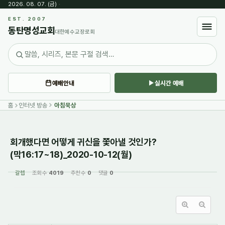
2026. 08. 07. (금)
·
Sketchbook5, 스케치북5
EST. 2007
동탄명성교회
대한예수교장로회
예배안내
실시간 예배
Sketchbook5, 스케치북5
홈
인터넷 방송
아침묵상
회개했다면 어떻게 귀신을 쫓아낼 것인가?
(막16:17~18)_2020-10-12(월)
갈렙
조회 수
4019
추천 수
0
댓글
0