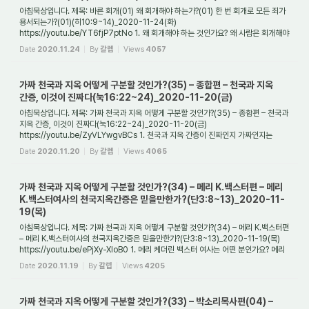
아침묵상입니다. 제목: 바른 회개(01) 왜 회개해야 하는가?(01) 한 번 회개로 모든 죄가
용서되는가?(01)(히10:9~14)_2020-11-24(화)
https://youtu.be/YT6fjP7ptNo 1. 왜 회개해야 하는 것인가요? 왜 사람은 회개해야
할까요? 그리고 왜 믿는 자들이든지 믿지...
Date
2020.11.24
By
갈렙
Views
4057
가짜 천국과 지옥 어떻게 구분할 것인가?(35) – 종합편 – 천국과 지옥
간증, 이것이 진짜다(눅16:22~24)_2020-11-20(금)
아침묵상입니다. 제목: 가짜 천국과 지옥 어떻게 구분할 것인가?(35) – 종합편 – 천국과
지옥 간증, 이것이 진짜다(눅16:22~24)_2020-11-20(금)
https://youtu.be/ZyVLYwgvBCs 1. 천국과 지옥 간증이 진짜인지 가짜인지는
어떻게 알 수 있나요? 요즘 천국과 지...
Date
2020.11.20
By
갈렙
Views
4065
가짜 천국과 지옥 어떻게 구분할 것인가?(34) – 메리 K.백스터편 – 메리
K.백스터여사의 천국지옥간증은 믿을만한가?(단3:8~13)_2020-11-
19(목)
아침묵상입니다. 제목: 가짜 천국과 지옥 어떻게 구분할 것인가?(34) – 메리 K.백스터편
– 메리 K.백스터여사의 천국지옥간증은 믿을만한가?(단3:8~13)_2020-11-19(목)
https://youtu.be/ePjXy-XIoB0 1. 메리 케더린 백스터 여사는 어떤 분인가요? 메리
케더린...
Date
2020.11.19
By
갈렙
Views
4205
가짜 천국과 지옥 어떻게 구분할 것인가?(33) – 박소리목사편(04) –