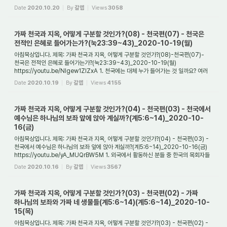
서사라목사는 어떤 분인가요? 서사라(...
Date
2020.10.20
By
갈렙
Views
3058
가짜 천국과 지옥, 어떻게 구분할 것인가?(08) - 천국편(07) - 천국은
전적인 은혜로 들어가는가?(눅23:39~43)_2020-10-19(월)
아침묵상입니다. 제목: 가짜 천국과 지옥, 어떻게 구분할 것인가?(08)-천국편(07)-
천국은 전적인 은혜로 들어가는가?(눅23:39~43)_2020-10-19(월)
https://youtu.be/NIgew1ZlZxA 1. 천국에는 대체 누가 들어가는 것 일까요? 여러
사람들이 천국과 지옥에 갔다...
Date
2020.10.19
By
갈렙
Views
4155
가짜 천국과 지옥, 어떻게 구분할 것인가?(04) - 천국편(03) - 천국에서
예수님은 하나님의 보좌 앞에 앉아 계실까?(계5:6~14)_2020-10-
16(금)
아침묵상입니다. 제목: 가짜 천국과 지옥, 어떻게 구분할 것인가?(04) - 천국편(03) -
천국에서 예수님은 하나님의 보좌 앞에 앉아 계실까?(계5:6~14)_2020-10-16(금)
https://youtu.be/yA_MUQrBW5M 1. 외국에서 활동하신 분들 중 한국의 목회자들
중에 가짜 ...
Date
2020.10.16
By
갈렙
Views
3567
가짜 천국과 지옥, 어떻게 구분할 것인가?(03) - 천국편(02) - 가짜
하나님의 보좌와 가짜 네 생물들(계5:6~14)(계5:6~14)_2020-10-
15(목)
아침묵상입니다. 제목: 가짜 천국과 지옥, 어떻게 구분할 것인가?(03) - 천국편(02) -