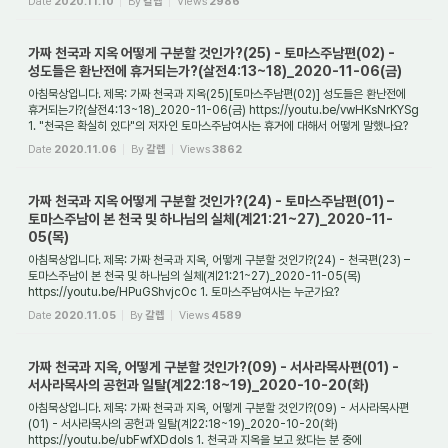
Date
2020.11.10
By
갈렙
Views
2986
가짜 천국과 지옥 어떻게 구분할 것인가?(25) - 토마스주남편(02) -
성도들은 환난전에 휴거되는가?(살전4:13~18)_2020-11-06(금)
아침묵상입니다. 제목: 가짜 천국과 지옥(25)[토마스주남편(02)] 성도들은 환난전에
휴거되는가?(살전4:13~18)_2020-11-06(금) https://youtu.be/vwHKsNrKYSg
1. "천국은 확실히 있다"의 저자인 토마스주남여사는 휴거에 대해서 어떻게 말했나요?
토마스주남여...
Date
2020.11.06
By
갈렙
Views
3862
가짜 천국과 지옥 어떻게 구분할 것인가?(24) - 토마스주남편(01) –
토마스주남이 본 천국 및 하나님의 실체(계21:21~27)_2020-11-
05(목)
아침묵상입니다. 제목: 가짜 천국과 지옥, 어떻게 구분할 것인가?(24) - 천국편(23) –
토마스주남이 본 천국 및 하나님의 실체(계21:21~27)_2020-11-05(목)
https://youtu.be/HPuGShvjcOc 1. 토마스주남여사는 누군가요?
토마스주남여사는 1996년 2월부터 천국...
Date
2020.11.05
By
갈렙
Views
4589
가짜 천국과 지옥, 어떻게 구분할 것인가?(09) - 서사라목사편(01) -
서사라목사의 공헌과 일탈(계22:18~19)_2020-10-20(화)
아침묵상입니다. 제목: 가짜 천국과 지옥, 어떻게 구분할 것인가?(09) - 서사라목사편
(01) - 서사라목사의 공헌과 일탈(계22:18~19)_2020-10-20(화)
https://youtu.be/ubFwfXDdols 1. 천국과 지옥을 보고 왔다는 분 중에