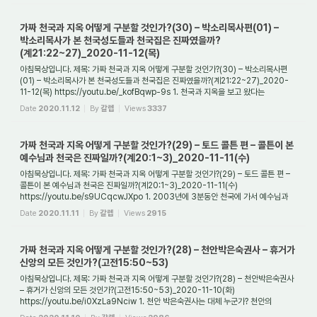
가짜 천국과 지옥 어떻게 구분할 것인가?(30) – 박소리목사편(01) –
박소리목사가 본 천국성도들과 천국집은 진짜였을까?
(계21:22~27)_2020-11-12(목)
아침묵상입니다. 제목: 가짜 천국과 지옥 어떻게 구분할 것인가?(30) – 박소리목사편
(01) – 박소리목사가 본 천국성도들과 천국집은 진짜였을까?(계21:22~27)_2020-
11-12(목) https://youtu.be/_kofBqwp-9s 1. 천국과 지옥을 보고 왔다는
박소리목사는 어떤 분...
Date
2020.11.12
By
갈렙
Views
3337
가짜 천국과 지옥 어떻게 구분할 것인가?(29) – 토드 콜튼 편 – 콜튼이 본
예수님과 천국은 진짜일까?(계20:1~3)_2020-11-11(수)
아침묵상입니다. 제목: 가짜 천국과 지옥 어떻게 구분할 것인가?(29) – 토드 콜튼 편 –
콜튼이 본 예수님과 천국은 진짜일까?(계20:1~3)_2020-11-11(수)
https://youtu.be/s9UCqcwJXpo 1. 2003년에 3분동안 천국에 가서 예수님과
천사 그리고 증조할아버지와 ...
Date
2020.11.11
By
갈렙
Views
2915
가짜 천국과 지옥 어떻게 구분할 것인가?(28) – 천안박은숙권사 – 휴거가
신앙의 모든 것인가?(고전15:50~53)
아침묵상입니다. 제목: 가짜 천국과 지옥 어떻게 구분할 것인가?(28) – 천안박은숙권사
– 휴거가 신앙의 모든 것인가?(고전15:50~53)_2020-11-10(화)
https://youtu.be/i0XzLa9Nciw 1. 천안 박은숙권사는 대체 누군가? 천안의
박은숙권사는 대체 누군가? 그분...