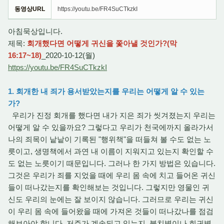
동영상URL
https://youtu.be/FR4SuCTkzkI
아침묵상입니다.
제목:
회개했다면 어떻게 귀신을 쫓아낼 것인가?(막
16:17~18)
_2020-10-12(월)
https://youtu.be/FR4SuCTkzkI
1. 회개한 내 죄가 용서받았는지를 우리는 어떻게 알 수 있는
가?
우리가 진정 회개를 했다면 내가 지은 죄가 씻겨졌는지 우리는
어떻게 알 수 있을까요? 그렇다고 우리가 천국에까지 올라가서
나의 죄목이 낱낱이 기록된 "행위책"을 떠들쳐 볼 수도 없는 노
릇이고, 생명책에서 과연 내 이름이 지워지고 있는지 확인할 수
도 없는 노릇이기 때문입니다. 그러나 한 가지 방법은 있습니다.
그것은 우리가 죄를 지었을 때에 우리 몸 속에 치고 들어온 귀신
들이 떠나갔는지를 확인해보는 것입니다. 그렇지만 영물인 귀
신도 우리의 눈에는 잘 보이지 않습니다. 그러므로 우리는 귀신
이 우리 몸 속에 들어왔을 때에 가져온 것들이 떠나갔나를 점검
해보아야 합니다. 저주가 계속되고 있는지, 불치병이나 희귀병