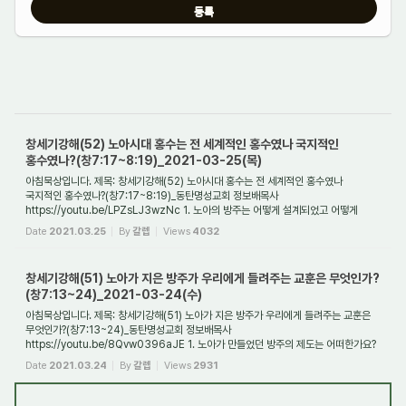
창세기강해(52) 노아시대 홍수는 전 세계적인 홍수였나 국지적인
홍수였나?(창7:17~8:19)_2021-03-25(목)
아침묵상입니다. 제목: 창세기강해(52) 노아시대 홍수는 전 세계적인 홍수였나
국지적인 홍수였나?(창7:17~8:19)_동탄명성교회 정보배목사
https://youtu.be/LPZsLJ3wzNc 1. 노아의 방주는 어떻게 설계되었고 어떻게
만들어졌나요? 노아가 만든 방주는 배가 아...
Date
2021.03.25
By
갈렙
Views
4032
창세기강해(51) 노아가 지은 방주가 우리에게 들려주는 교훈은 무엇인가?
(창7:13~24)_2021-03-24(수)
아침묵상입니다. 제목: 창세기강해(51) 노아가 지은 방주가 우리에게 들려주는 교훈은
무엇인가?(창7:13~24)_동탄명성교회 정보배목사
https://youtu.be/8Qvw0396aJE 1. 노아가 만들었던 방주의 제도는 어떠한가요?
노아는 하나님께서 명령하신 대로 방주를 지...
Date
2021.03.24
By
갈렙
Views
2931