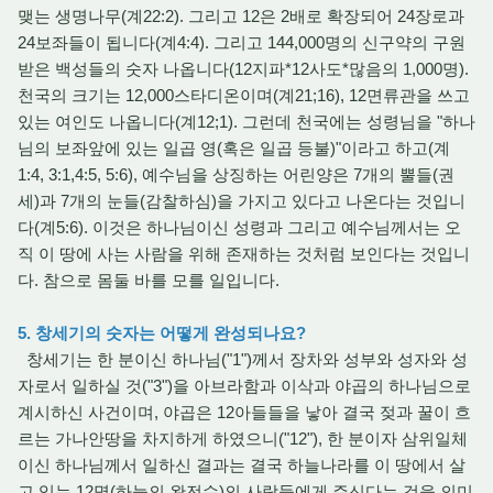
맺는 생명나무(계22:2). 그리고 12은 2배로 확장되어 24장로과
24보좌들이 됩니다(계4:4). 그리고 144,000명의 신구약의 구원
받은 백성들의 숫자 나옵니다(12지파*12사도*많음의 1,000명).
천국의 크기는 12,000스타디온이며(계21;16), 12면류관을 쓰고
있는 여인도 나옵니다(계12;1). 그런데 천국에는 성령님을 "하나
님의 보좌앞에 있는 일곱 영(혹은 일곱 등불)"이라고 하고(계
1:4, 3:1,4:5, 5:6), 예수님을 상징하는 어린양은 7개의 뿔들(권
세)과 7개의 눈들(감찰하심)을 가지고 있다고 나온다는 것입니
다(계5:6). 이것은 하나님이신 성령과 그리고 예수님께서는 오
직 이 땅에 사는 사람을 위해 존재하는 것처럼 보인다는 것입니
다. 참으로 몸둘 바를 모를 일입니다.
5. 창세기의 숫자는 어떻게 완성되나요?
창세기는 한 분이신 하나님("1")께서 장차와 성부와 성자와 성
자로서 일하실 것("3")을 아브라함과 이삭과 야곱의 하나님으로
계시하신 사건이며, 야곱은 12아들들을 낳아 결국 젖과 꿀이 흐
르는 가나안땅을 차지하게 하였으니("12"), 한 분이자 삼위일체
이신 하나님께서 일하신 결과는 결국 하늘나라를 이 땅에서 살
고 있는 12명(하늘의 완전수)의 사람들에게 주신다는 것을 의미