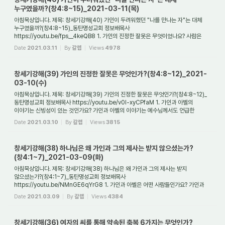
누구였을까?(창4:8~15)_2021-03-11(목)
아침묵상입니다. 제목: 창세기강해(40) 가인이 두려워했던 "나를 만나는 자"는 대체
누구였을까?(창4:8~15)_동탄명성교회 정보배목사
https://youtu.be/fps__4keQB8 1. 가인의 진정한 잘못은 무엇이었나요? 사람은
누구나 범죄할 수 있습니다. 하지만 가인이 ...
Date
2021.03.11
By
갈렙
Views
4978
창세기강해(39) 가인의 진정한 잘못은 무엇인가?(창4:8~12)_2021-
03-10(수)
아침묵상입니다. 제목: 창세기강해(39) 가인의 진정한 잘못은 무엇인가?(창4:8~12)_
동탄명성교회 정보배목사 https://youtu.be/v0l-xyCPfaM 1. 가인과 아벨의
이야기는 신빙성이 있는 것인가요? 가인과 아벨의 이야기는 예수님께서도 언급한
이야기이며, 사도...
Date
2021.03.10
By
갈렙
Views
3815
창세기강해(38) 하나님은 왜 가인과 그의 제사는 받지 않으셨는가?
(창4:1~7)_2021-03-09(화)
아침묵상입니다. 제목: 창세기강해(38) 하나님은 왜 가인과 그의 제사는 받지
않으셨는가?(창4:1~7)_동탄명성교회 정보배목사
https://youtu.be/NMnGE6qYrG8 1. 가인과 아벨은 어떤 사람들인가요? 가인과
아벨은 창조의 2세대입니다. 창조의 1세대는 최초의 부...
Date
2021.03.09
By
갈렙
Views
4384
창세기강해(36) 여자의 씨를 통해 약속된 축복 6가지는 무엇인가?