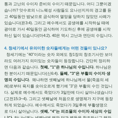
통과 고난의 수이자 준비의 수이기 때문입니다. 어디 그뿐이겠
습니까? 앗수르의 니느웨성 사람들도 요나선지자의 경고를 듣
고 40일동안 밤낮으로 금식하여 멸망을 당하지 않았던 사례가
있습니다(욘3:4). 그리고 예수께서도 공생애를 시작하실 때에
광야로 가서 40일동안 금식하며 기도하신 후에 공생애를 시작
하신 일이 있습니다(마4:2). 40은 역시 고난과 연단의 수입니다.
4. 창세기에서 유의미한 숫자들에게는 어떤 것들이 있나요?
창세기에는 "40"이라는 숫자 외에도 창1장의 창조기사만 보더
라도 여러가지 의미있는 숫자들이 등장합니다. 간단히 정리하
면 다음과 같습니다.
첫째, "1"은 하나님의 수입니다
. 하나님은
한 분이시기 때문입니다(신6:4).
둘째, "3"은 부활의 수이자 생
명의 수입니다
. 왜냐하면 셋째날에 하나님께서 물(죽음의 세
례)로부터 육지를 솟아오르게 했기에 "3"은 부활의 수인 것입니
다. 실제로 예수께서도 죽었다가 3일만에 다시 살아나셨습니다
(고전15:3~4). 그리고 셋째날에 처음으로 생명체가 지구에 등장
하게 되었습니다. 예수께서도 죽었다가 3일후에 부활생명으
로 다시 살아납니다.
셋째, "4"는 피조물의 수이자 세상의 수입
니다
. 하나님께는 넷째날에 해와 달과 별들을 창조하시고 해와