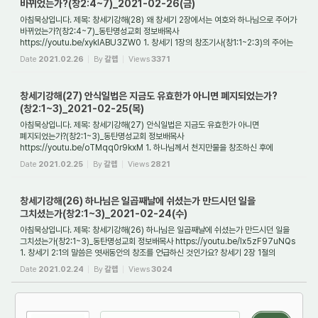
바뀌었는가?(창2:4~7)_2021-02-26(금)
아침묵상입니다. 제목: 창세기강해(28) 왜 창세기 2장에서는 여호와 하나님으로 주어가
바뀌었는가?(창2:4~7)_동탄명성교회 정보배목사
https://youtu.be/xykIABU3ZW0 1. 창세기 1장의 창조기사(창1:1~2:3)의 주어는
누구며, 창2:4~3장의 주어는 누구인가요? ...
Date
2021.02.26
By
갈렙
Views
3371
창세기강해(27) 안식일법은 지금도 유효한가 아니면 폐지되었는가?
(창2:1~3)_2021-02-25(목)
아침묵상입니다. 제목: 창세기강해(27) 안식일법은 지금도 유효한가 아니면
폐지되었는가?(창2:1~3)_동탄명성교회 정보배목사
https://youtu.be/oTMqq0r9kxM 1. 하나님께서 천지만물을 창조하신 후에
안식일법을 제정하셨나요? 하나님께서 온 천지만물을 창조...
Date
2021.02.25
By
갈렙
Views
2821
창세기강해(26) 하나님은 일곱째날에 쉬셨는가 만드시던 일을
그치셨는가(창2:1~3)_2021-02-24(수)
아침묵상입니다. 제목: 창세기강해(26) 하나님은 일곱째날에 쉬셨는가 만드시던 일을
그치셨는가(창2:1~3)_동탄명성교회 정보배목사 https://youtu.be/Ix5zF97uNQs
1. 창세기 2:1의 말씀은 엿새동안의 창조를 언급하신 것인가요? 창세기 2장 1절의
말씀은 엿새...
Date
2021.02.24
By
갈렙
Views
3024