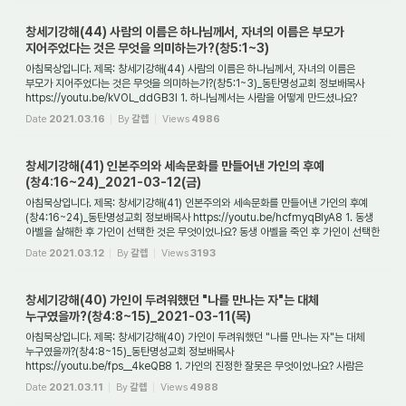
창세기강해(44) 사람의 이름은 하나님께서, 자녀의 이름은 부모가
지어주었다는 것은 무엇을 의미하는가?(창5:1~3)
아침묵상입니다. 제목: 창세기강해(44) 사람의 이름은 하나님께서, 자녀의 이름은
부모가 지어주었다는 것은 무엇을 의미하는가?(창5:1~3)_동탄명성교회 정보배목사
https://youtu.be/kVOL_ddGB3I 1. 하나님께서는 사람을 어떻게 만드셨나요?
하나님께서는 사...
Date
2021.03.16
By
갈렙
Views
4986
창세기강해(41) 인본주의와 세속문화를 만들어낸 가인의 후예
(창4:16~24)_2021-03-12(금)
아침묵상입니다. 제목: 창세기강해(41) 인본주의와 세속문화를 만들어낸 가인의 후예
(창4:16~24)_동탄명성교회 정보배목사 https://youtu.be/hcfmyqBlyA8 1. 동생
아벨을 살해한 후 가인이 선택한 것은 무엇이었나요? 동생 아벨을 죽인 후 가인이 선택한
것은 ...
Date
2021.03.12
By
갈렙
Views
3193
창세기강해(40) 가인이 두려워했던 "나를 만나는 자"는 대체
누구였을까?(창4:8~15)_2021-03-11(목)
아침묵상입니다. 제목: 창세기강해(40) 가인이 두려워했던 "나를 만나는 자"는 대체
누구였을까?(창4:8~15)_동탄명성교회 정보배목사
https://youtu.be/fps__4keQB8 1. 가인의 진정한 잘못은 무엇이었나요? 사람은
누구나 범죄할 수 있습니다. 하지만 가인이 ...
Date
2021.03.11
By
갈렙
Views
4988