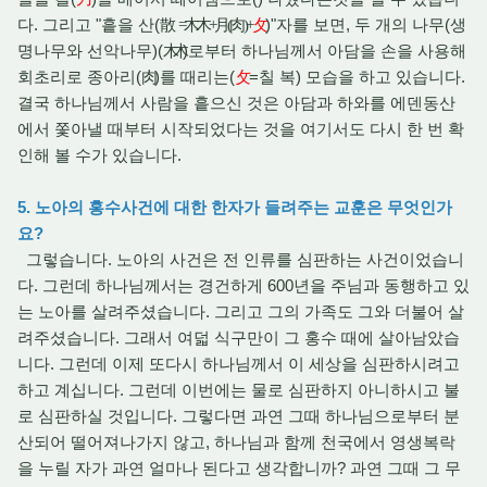
다. 그리고 "흩을 산(
)"자를 보면, 두 개의 나무(생
散
=
木木
+
月
(
肉
)+
攵
명나무와 선악나무)(
)로부터 하나님께서 아담을 손을 사용해
木木
회초리로 종아리(
)를 때리는(
=칠 복) 모습을 하고 있습니다.
肉
攵
결국 하나님께서 사람을 흩으신 것은 아담과 하와를 에덴동산
에서 쫓아낼 때부터 시작되었다는 것을 여기서도 다시 한 번 확
인해 볼 수가 있습니다.
5. 노아의 홍수사건에 대한 한자가 들려주는 교훈은 무엇인가
요?
그렇습니다. 노아의 사건은 전 인류를 심판하는 사건이었습니
다. 그런데 하나님께서는 경건하게 600년을 주님과 동행하고 있
는 노아를 살려주셨습니다. 그리고 그의 가족도 그와 더불어 살
려주셨습니다. 그래서 여덟 식구만이 그 홍수 때에 살아남았습
니다. 그런데 이제 또다시 하나님께서 이 세상을 심판하시려고
하고 계십니다. 그런데 이번에는 물로 심판하지 아니하시고 불
로 심판하실 것입니다. 그렇다면 과연 그때 하나님으로부터 분
산되어 떨어져나가지 않고, 하나님과 함께 천국에서 영생복락
을 누릴 자가 과연 얼마나 된다고 생각합니까? 과연 그때 그 무