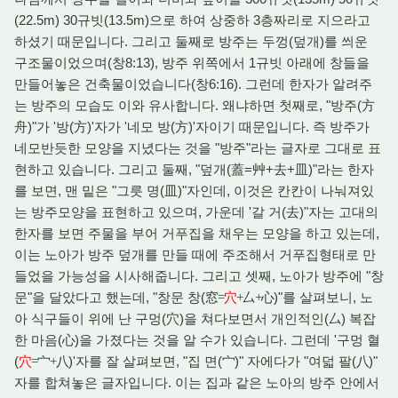
(22.5m) 30규빗(13.5m)으로 하여 상중하 3층짜리로 지으라고
하셨기 때문입니다. 그리고 둘째로 방주는 두껑(덮개)를 씌운
구조물이었으며(창8:13), 방주 위쪽에서 1규빗 아래에 창들을
만들어놓은 건축물이었습니다(창6:16). 그런데 한자가 알려주
는 방주의 모습도 이와 유사합니다. 왜냐하면 첫째로, "방주(方
舟)"가 '방(方)'자가 '네모 방(方)'자이기 때문입니다. 즉 방주가
네모반듯한 모양을 지녔다는 것을 "방주"라는 글자로 그대로 표
현하고 있습니다. 그리고 둘째, "덮개(蓋=艸+去+皿)"라는 한자
를 보면, 맨 밑은 "그릇 명(皿)"자인데, 이것은 칸칸이 나눠져있
는 방주모양을 표현하고 있으며, 가운데 '갈 거(去)"자는 고대의
한자를 보면 주물을 부어 거푸집을 채우는 모양을 하고 있는데,
이는 노아가 방주 덮개를 만들 때에 주조해서 거푸집형태로 만
들었을 가능성을 시사해줍니다. 그리고 셋째, 노아가 방주에 "창
문"을 달았다고 했는데, "창문 창(
)"를 살펴보니, 노
窓
=
穴
+
厶
+
心
아 식구들이 위에 난 구멍(穴)을 쳐다보면서 개인적인(
) 복잡
厶
한 마음(
)을 가졌다는 것을 알 수가 있습니다. 그런데 '구멍 혈
心
(
)'자를 잘 살펴보면, "집 면(
)" 자에다가 "여덟 팔(
)"
穴
=
宀
+
八
宀
八
자를 합쳐놓은 글자입니다. 이는 집과 같은 노아의 방주 안에서