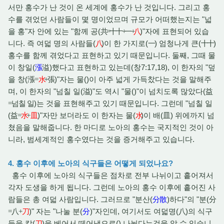
서만 홍수가 난 것이 온 세계에 홍수가 난 것입니다. 그리고 홍
수를 겪었던 사람들이 몇 명이었므며 규모가 어떠했는지는 "넓
을 홍"자 안에 있는 "함께 공(
)"자에 표현되어 있습
共
=
十十
+
一
+
八
니다. 즉 여덟 명의 사람들(
)이 한 가지로(
) 엄청나게 큰(
)
八
一
十十
홍수를 함께 겪었다고 표현하고 있기 때문입니다. 둘째, 그때 물
이 창일(
)했다고 표현하고 있는데(창7:17,18), 이 한자의 "덮
漲
溢
을 창(
)"자는 물()이 아주 넓게 가득찼다는 것을 말해주
漲
=
水
+
張
며, 이 한자의 "넘칠 일(
)"도 역시 "물()"이 넘치도록 많았다(
溢
益
)는 것을 표현해주고 있기 때문입니다. 그런데 "넘칠 일
=넘칠 일
(
)"자만 보더라도 이 한자는 물(
)이 배(皿) 위에까지 넘
益
=
水
+
皿
水
쳤음을 말해줍니다. 한 마디로 노아의 홍수는 국지적인 것이 아
니라, 범세계적인 홍수였다는 것을 증거해주고 있습니다.
4. 홍수 이후에 노아의 식구들은 어떻게 되었나요?
홍수 이후에 노아의 식구들은 점차로 전부 나뉘이고 흩어져서
각자 도생을 하게 됩니다. 그런데 노아의 홍수 이후에 흩어진 사
람들은 총 여덟 사람입니다. 그러므로 "분산(
)하다"의 "분(
分散
分
)" 자는 "나눌 분(
)"자인데, 여기서도 여덟명(
)의 식구
=
八
+
刀
分
八
들을 칼(
)을 베어서 떼어냄으로() 나눴다는것을 알 수 있습니
刀