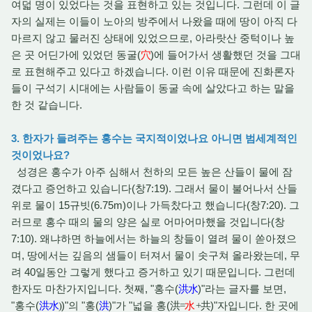
여덟 명이 있었다는 것을 표현하고 있는 것입니다. 그런데 이 글
자의 실제는 이들이 노아의 방주에서 나왔을 때에 땅이 아직 다
마르지 않고 물러진 상태에 있었으므로, 아라랏산 중턱이나 높
은 곳 어딘가에 있었던 동굴(
)에 들어가서 생활했던 것을 그대
穴
로 표현해주고 있다고 하겠습니다. 이런 이유 때문에 진화론자
들이 구석기 시대에는 사람들이 동굴 속에 살았다고 하는 말을
한 것 같습니다.
3. 한자가 들려주는 홍수는 국지적이었나요 아니면 범세계적인
것이었나요?
성경은 홍수가 아주 심해서 천하의 모든 높은 산들이 물에 잠
겼다고 증언하고 있습니다(창7:19). 그래서 물이 불어나서 산들
위로 물이 15규빗(6.75m)이나 가득찼다고 했습니다(창7:20). 그
러므로 홍수 때의 물의 양은 실로 어마어마했을 것입니다(창
7:10). 왜냐하면 하늘에서는 하늘의 창들이 열려 물이 쏟아졌으
며, 땅에서는 깊음의 샘들이 터져서 물이 솟구쳐 올라왔는데, 무
려 40일동안 그렇게 했다고 증거하고 있기 때문입니다. 그런데
한자도 마찬가지입니다. 첫째, "홍수(
)"라는 글자를 보면,
洪水
"홍수(
)"의 "홍(
)"가 "넓을 홍(
)"자입니다. 한 곳에
洪水
)
洪
洪=
水
+
共