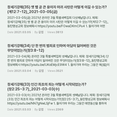
창세기강해(35) 옛 뱀 곧 큰 용이자 마귀 사탄은 어떻게 이길 수 있는가?
(계12:7~12)_2021-03-05(금)
2021-03-05(금) 2021년 온라인 3월 특별새벽집회 다섯째날입니다. 제목:
창세기강해(35) 옛 뱀 곧 큰 용이자 마귀 사탄은 어떻게 이길 수 있는가?(계12:7~12)_
동탄명성교회 정보배목사 https://youtu.be/FOwaDKmCPu4 1. 들어가며 어떤
사람이 이렇게 말했다고 ...
Date
2021.03.05
By
갈렙
Views
3813
창세기강해(34) 단 한 번의 범죄로 인하여 아담이 잃어버린 것은
무엇이었는가(창3:8~12)
2021-03-04(목) 온라인 3월 특별새벽집회 넷째날입니다. 제목: 창세기강해(34) 단
한 번의 범죄로 인하여 아담이 잃어버린 것은 무엇이었는가(창3:8~12)_동탄명성교회
정보배목사 https://youtu.be/UKoEMjcE9W4 1. 들어가며 우리는 그동안 복(福)이
무엇이며, ...
Date
2021.03.04
By
갈렙
Views
3521
창세기강해(33) 인간 최초의 죄는 어떻게 시작되었는가?
(창2:25~3:7)_2021-03-03(수)
2021-03-03(수) 2021년 온라인 3월 특별새벽집회 셋째날입니다. 제목: 창세기강해
(33) 인간 최초의 죄는 어떻게 시작되었는가?(창2:25~3:7)_동탄명성교회 정보배목사
https://youtu.be/NN7gNwLSjFw 1. 들어가며 우리는 그동안 에덴동산을 통하여
“복(福)”의 개...
Date
2021.03.03
By
갈렙
Views
2369