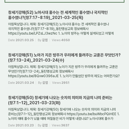
창세기강해(52) 노아시대 홍수는 전 세계적인 홍수였나 국지적인
홍수였나?(창7:17~8:19)_2021-03-25(목)
아침묵상입니다. 제목: 창세기강해(52) 노아시대 홍수는 전 세계적인 홍수였나
국지적인 홍수였나?(창7:17~8:19)_동탄명성교회 정보배목사
https://youtu.be/LPZsLJ3wzNc 1. 노아의 방주는 어떻게 설계되었고 어떻게
만들어졌나요? 노아가 만든 방주는 배가 아...
Date
2021.03.25
By
갈렙
Views
4050
창세기강해(51) 노아가 지은 방주가 우리에게 들려주는 교훈은 무엇인가?
(창7:13~24)_2021-03-24(수)
아침묵상입니다. 제목: 창세기강해(51) 노아가 지은 방주가 우리에게 들려주는 교훈은
무엇인가?(창7:13~24)_동탄명성교회 정보배목사
https://youtu.be/8Qvw0396aJE 1. 노아가 만들었던 방주의 제도는 어떠한가요?
노아는 하나님께서 명령하신 대로 방주를 지...
Date
2021.03.24
By
갈렙
Views
2951
창세기강해(50) 창세기에 나오는 숫자의 의미와 지금의 나의 준비는
(창7:1~12)_2021-03-23(화)
아침묵상입니다. 제목: 창세기강해(50) 창세기에 나오는 숫자의 의미와 지금의 나의
준비는(창7:1~12)_동탄명성교회 정보배목사 https://youtu.be/buWbcPQiHEE 1.
노아의 때에 홍수가 났을 때에 며칠동안 비가 어떻게 내렸나요? 노아시대에 홍수가
났는데, 그...
Date
2021.03.23
By
갈렙
Views
3637