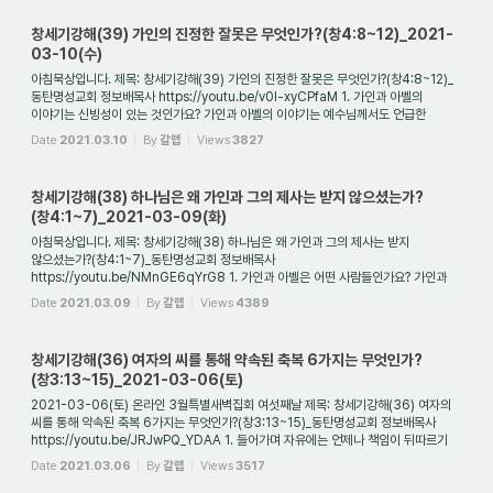
창세기강해(39) 가인의 진정한 잘못은 무엇인가?(창4:8~12)_2021-
03-10(수)
아침묵상입니다. 제목: 창세기강해(39) 가인의 진정한 잘못은 무엇인가?(창4:8~12)_
동탄명성교회 정보배목사 https://youtu.be/v0l-xyCPfaM 1. 가인과 아벨의
이야기는 신빙성이 있는 것인가요? 가인과 아벨의 이야기는 예수님께서도 언급한
이야기이며, 사도...
Date
2021.03.10
By
갈렙
Views
3827
창세기강해(38) 하나님은 왜 가인과 그의 제사는 받지 않으셨는가?
(창4:1~7)_2021-03-09(화)
아침묵상입니다. 제목: 창세기강해(38) 하나님은 왜 가인과 그의 제사는 받지
않으셨는가?(창4:1~7)_동탄명성교회 정보배목사
https://youtu.be/NMnGE6qYrG8 1. 가인과 아벨은 어떤 사람들인가요? 가인과
아벨은 창조의 2세대입니다. 창조의 1세대는 최초의 부...
Date
2021.03.09
By
갈렙
Views
4389
창세기강해(36) 여자의 씨를 통해 약속된 축복 6가지는 무엇인가?
(창3:13~15)_2021-03-06(토)
2021-03-06(토) 온라인 3월특별새벽집회 여섯째날 제목: 창세기강해(36) 여자의
씨를 통해 약속된 축복 6가지는 무엇인가?(창3:13~15)_동탄명성교회 정보배목사
https://youtu.be/JRJwPQ_YDAA 1. 들어가며 자유에는 언제나 책임이 뒤따르기
마련이다. 자유는 ...
Date
2021.03.06
By
갈렙
Views
3517