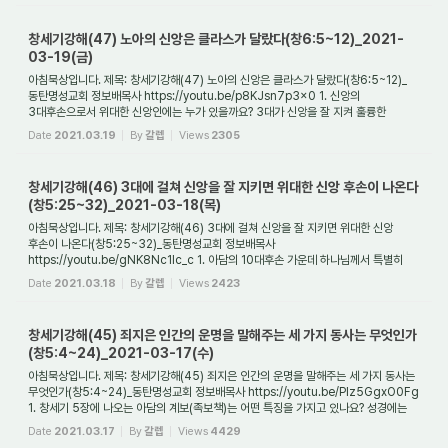
창세기강해(47) 노아의 신앙은 클라스가 달랐다(창6:5~12)_2021-
03-19(금)
아침묵상입니다. 제목: 창세기강해(47) 노아의 신앙은 클라스가 달랐다(창6:5~12)_
동탄명성교회 정보배목사 https://youtu.be/p8KJsn7p3x0 1. 신앙의
3대후손으로서 위대한 신앙인에는 누가 있을까요? 3대가 신앙을 잘 지켜 훌륭한
신앙인을 배출한 믿음의 사...
Date
2021.03.19
By
갈렙
Views
2305
창세기강해(46) 3대에 걸쳐 신앙을 잘 지키면 위대한 신앙 후손이 나온다
(창5:25~32)_2021-03-18(목)
아침묵상입니다. 제목: 창세기강해(46) 3대에 걸쳐 신앙을 잘 지키면 위대한 신앙
후손이 나온다(창5:25~32)_동탄명성교회 정보배목사
https://youtu.be/gNK8Nc1lc_c 1. 아담의 10대후손 가운데 하나님께서 특별히
언급한 사람은 누구인가요? 아담의 10대후손 ...
Date
2021.03.18
By
갈렙
Views
2423
창세기강해(45) 죄지은 인간의 운명을 말해주는 세 가지 동사는 무엇인가
(창5:4~24)_2021-03-17(수)
아침묵상입니다. 제목: 창세기강해(45) 죄지은 인간의 운명을 말해주는 세 가지 동사는
무엇인가(창5:4~24)_동탄명성교회 정보배목사 https://youtu.be/PIz5GgxO0Fg
1. 창세기 5장에 나오는 아담의 계보(족보책)는 어떤 특징을 가지고 있나요? 성경에는
여러 ...
Date
2021.03.17
By
갈렙
Views
4429