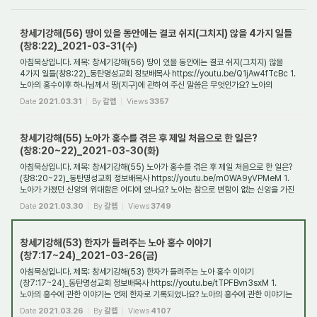
창세기강해(56) 땅이 있을 동안에는 결코 쉬지(그치지) 않을 4가지 일들
(창8:22)_2021-03-31(수)
아침묵상입니다. 제목: 창세기강해(56) 땅이 있을 동안에는 결코 쉬지(그치지) 않을
4가지 일들(창8:22)_동탄명성교회 정보배목사 https://youtu.be/Q1jAw4fTcBc 1.
노아의 홍수이후 하나님께서 땅(지구)에 관하여 주신 말씀은 무엇인가요? 노아의
홍수이후 하...
Date
2021.03.31
By
갈렙
Views
3357
창세기강해(55) 노아가 홍수를 겪은 후 제일 처음으로 한 일은?
(창8:20~22)_2021-03-30(화)
아침묵상입니다. 제목: 창세기강해(55) 노아가 홍수를 겪은 후 제일 처음으로 한 일은?
(창8:20~22)_동탄명성교회 정보배목사 https://youtu.be/m0WA9yVPMeM 1.
노아가 가졌던 신앙의 위대함은 어디에 있나요? 노아는 참으로 변함이 없는 신앙을 가진
사람이었...
Date
2021.03.30
By
갈렙
Views
3749
창세기강해(53) 한자가 들려주는 노아 홍수 이야기
(창7:17~24)_2021-03-26(금)
아침묵상입니다. 제목: 창세기강해(53) 한자가 들려주는 노아 홍수 이야기
(창7:17~24)_동탄명성교회 정보배목사 https://youtu.be/tTPFBvn3sxM 1.
노아의 홍수에 관한 이야기는 언제 한자로 기록되었나요? 노아의 홍수에 관한 이야기는
홍수를 겪은 노아와 셈...
Date
2021.03.26
By
갈렙
Views
4107