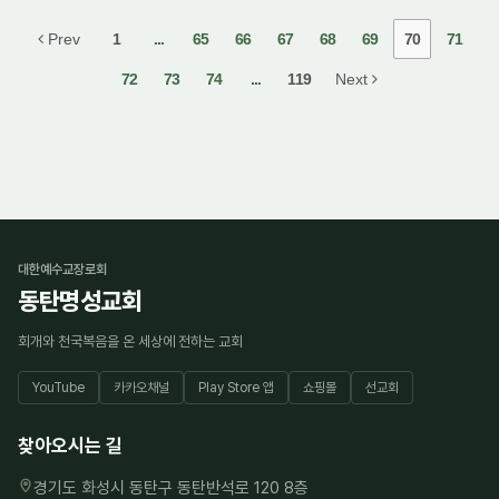
Prev
1
...
65
66
67
68
69
70
71
72
73
74
...
119
Next
대한예수교장로회
동탄명성교회
회개와 천국복음을 온 세상에 전하는 교회
YouTube
카카오채널
Play Store 앱
쇼핑몰
선교회
찾아오시는 길
경기도 화성시 동탄구 동탄반석로 120 8층