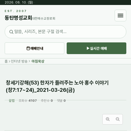
2026. 08. 10. (월)
·
Sketchbook5, 스케치북5
EST. 2007
동탄명성교회
대한예수교장로회
예배안내
실시간 예배
Sketchbook5, 스케치북5
홈
인터넷 방송
아침묵상
창세기강해(53) 한자가 들려주는 노아 홍수 이야기
(창7:17~24)_2021-03-26(금)
갈렙
조회 수
4107
추천 수
0
댓글
0