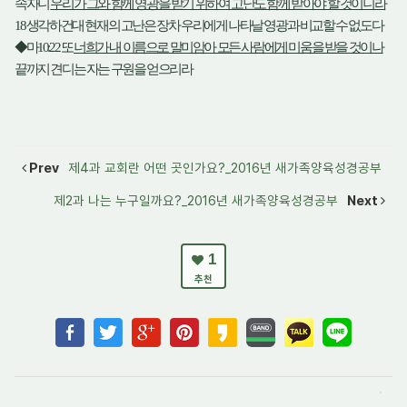
속자니
우리가 그와 함께 영광을 받기 위하여 고난도 함께 받아야 할 것이니라
18
생각하건대 현재의 고난은 장차 우리에게 나타날 영광과 비교할 수 없도다
◆
마
10:22
또
너희가 내 이름으로 말미암아 모든 사람에게 미움을 받을 것이나
끝까지 견디는 자는 구원을 얻으리라
Prev
제4과 교회란 어떤 곳인가요?_2016년 새가족양육성경공부
제2과 나는 누구일까요?_2016년 새가족양육성경공부
Next
1
추천