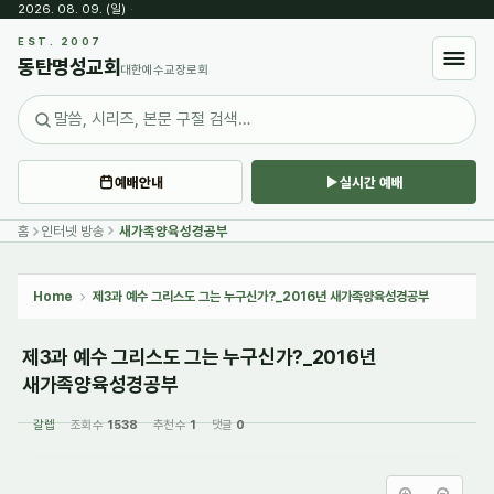
2026. 08. 09. (일)
·
Sketchbook5, 스케치북5
EST. 2007
동탄명성교회
대한예수교장로회
예배안내
실시간 예배
Sketchbook5, 스케치북5
홈
인터넷 방송
새가족양육성경공부
Home
제3과 예수 그리스도 그는 누구신가?_2016년 새가족양육성경공부
제3과 예수 그리스도 그는 누구신가?_2016년
새가족양육성경공부
갈렙
조회 수
1538
추천 수
1
댓글
0