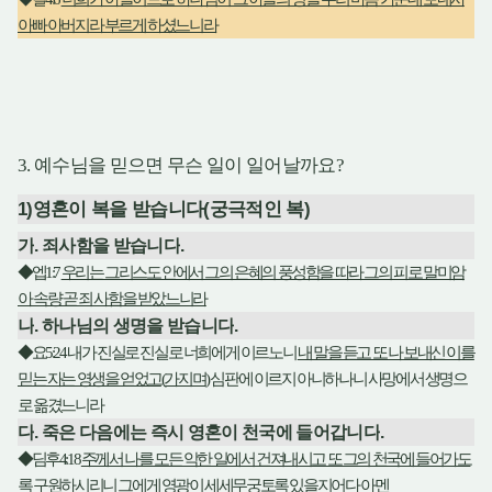
아빠 아버지라 부르게 하셨느니라
3.
예수님을 믿으면 무슨 일이 일어날까요
?
1)
영혼이 복을 받습니다
(
궁극적인 복
)
가
.
죄사함을 받습니다
.
◆
엡
1:7
우리는 그리스도 안에서 그의 은혜의 풍성함을 따라 그의 피로 말미암
아 속량 곧 죄 사함을 받았느니라
나
.
하나님의 생명을 받습니다
.
◆
요
5:24
내가 진실로 진실로 너희에게 이르노니
내 말을 듣고 또 나 보내신 이를
믿는 자는 영생을 얻었고
(
가지며
)
심판에 이르지 아니하나니 사망에서 생명으
로 옮겼느니라
다
.
죽은 다음에는 즉시 영혼이 천국에 들어갑니다
.
◆
딤후
4:18
주께서 나를 모든 악한 일에서 건져내시고 또 그의 천국에 들어가도
록 구원하시리니
그에게 영광이 세세무궁토록 있을지어다 아멘