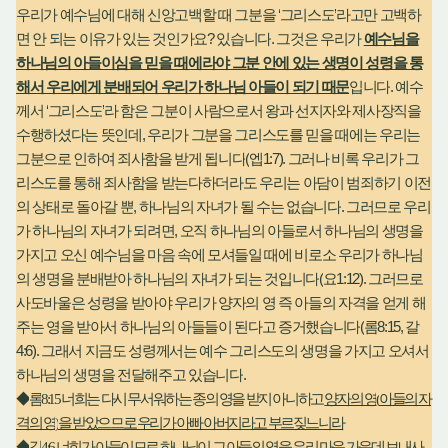
‘
’
우리가 예수님에 대해 신앙고백할 때 그분을
그리스도
라고만 고백하
?
.
면 안 되는 이유가 있는 것인가요
있습니다
그것은 우리가
예수님을
하나님의 아들이심을 믿을 때에라야 그분 안에 있는 생명이 성령을 통
.
해서 우리에게 분배되어 우리가 하나님 아들이 되기 때문
입니다
예수
‘
’
께서
그리스도
라 함은 그분이 사람으로서 왕과 선지자와 제사장직을
,
수행하셨다는 뜻인데
우리가 그분을 그리스도를 믿을 때에는 우리는
(
1:7).
그분으로 인하여 죄사함을 받게 됩니다
엡
그러나 비록 우리가 그
리스도를 통해 죄사함을 받는다하더라도 우리는 아담이 범죄하기 이전
,
.
의 상태로 돌아갈 뿐
하나님의 자녀가 될 수는 없습니다
그러므로 우리
,
가 하나님의 자녀가 되려면
오직 하나님의 아들로서 하나님의 생명을
가지고 오신 예수님을 마음 속에 모셔들일 때에 비로소 우리가 하나님
(
1:12).
의 생명을 분배받아 하나님의 자녀가 되는 것입니다
요
그러므로
사도바울은 성령을 받아야 우리가 양자의 영 즉 아들의 자격을 얻게 해
(
8:15,
주는 영을 받아서 하나님의 아들들이 된다고 증거했습니다
롬
갈
4:6).
그래서 지금도 성령께서는 예수 그리스도의 생명을 가지고 오셔서
.
하나님의 생명을 전달해주고 있습니다
◆
롬
8:15
너희는 다시 무서워하는 종의 영을 받지 아니하고
양자의 영
(
아들의 자
격의 영
)
을 받았으므로 우리가 아빠 아버지라고 부르짖느니라
◆
갈
4:6
너희가 아들이므로 하나님이 그 아들의 영을 우리 마음 가운데 보내사