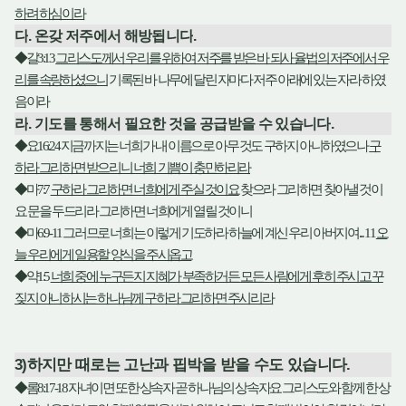
하려 하심이라
다
.
온갖 저주에서 해방됩니다
.
◆
갈
3:13
그리스도께서 우리를 위하여 저주를 받은 바 되사 율법의 저주에서 우
리를 속량하셨으니
기록된 바 나무에 달린 자마다 저주 아래에 있는 자라 하였
음이라
라
.
기도를 통해서 필요한 것을 공급받을 수 있습니다
.
◆
요
16:24
지금까지는 너희가 내 이름으로 아무 것도 구하지 아니하였으나
구
하라 그리하면 받으리니 너희 기쁨이 충만하리라
◆
마
7:7
구하라 그리하면 너희에게 주실 것이요
찾으라 그리하면 찾아낼 것이
요 문을 두드리라 그리하면 너희에게 열릴 것이니
◆
마
6:9-11
그러므로 너희는 이렇게 기도하라 하늘에 계신 우리 아버지여
... 11
오
늘 우리에게 일용할 양식을 주시옵고
◆
약
1:5
너희 중에 누구든지 지혜가 부족하거든 모든 사람에게 후히 주시고 꾸
짖지 아니하시는 하나님께 구하라 그리하면 주시리라
3)
하지만 때로는 고난과 핍박을 받을 수도 있습니다
.
◆
롬
8:17-18
자녀이면 또한 상속자 곧 하나님의 상속자요 그리스도와 함께 한 상