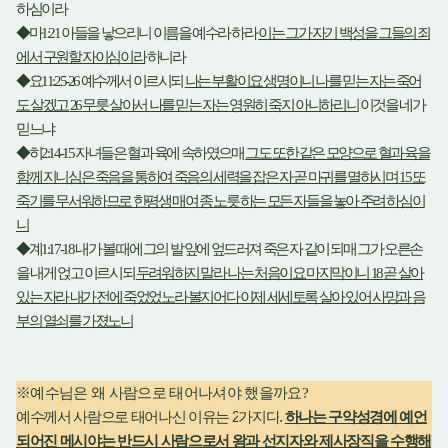
하심이라
◆
마
1:21
아들을 낳으리니 이름을 예수라 하라
이는 그가 자기 백성을 그들의 죄
에서 구원할 자이심이라
하니라
◆
요
11:25-26
예수께서 이르시되
나는 부활이요 생명이니 나를 믿는 자는 죽어
도 살겠고
26
무릇 살아서 나를 믿는 자는 영원히 죽지 아니하리니
이것을 네가
믿느냐
◆
히
2:14-15
자녀들은 혈과 육에 속하였으매
그도 또한 같은 모양으로 혈과 육을
함께 지니심은 죽음을 통하여 죽음의 세력을 잡은 자 곧 마귀를 멸하시며
15
또
죽기를 무서워하므로 한평생 매여 종 노릇 하는 모든 자들을 놓아 주려 하심이
니
◆
계
1:17-18
내가 볼 때에 그의 발 앞에 엎드러져 죽은 자 같이 되매 그가 오른손
을 내게 얹고 이르시되
두려워하지 말라 나는 처음이요 마지막이니
18
곧 살아
있는 자라 내가 전에 죽었었노라 볼지어다 이제 세세토록 살아 있어 사망과 음
부의 열쇠를 가졌노니
※
예수님은 왜 사람으로 태어나셔야 했을까요
?
2
.
예수께서 사람으로 태어나신 이유는
가지다
하나는 구약성경에 예언
되어진 메시야는 반드시 사람으로서 왕과 선지자와 제사장직을 수행해