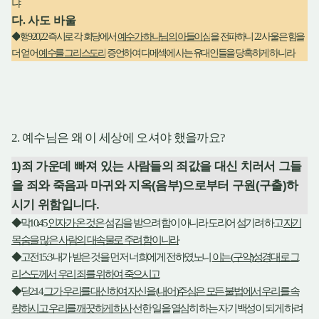
냐
다
.
사도 바울
◆
행
9:20,22
즉시로 각 회당에서
예수가 하나님의 아들이심
을 전파하니
22
사울은 힘을
더 얻어
예수를 그리스도라
증언하여 다메섹에 사는 유대인들을 당혹하게 하니라
2.
예수님은 왜 이 세상에 오셔야 했을까요
?
1)
죄 가운데 빠져 있는 사람들의 죄값을 대신 치러서 그들
을 죄와 죽음과 마귀와 지옥
(
음부
)
으로부터 구원
(
구출
)
하
시기 위함입니다
.
◆
막
10:45
인자가 온 것은
섬김을 받으려 함이 아니라 도리어 섬기려 하고
자기
목숨을 많은 사람의 대속물로 주려 함이니라
◆
고전
15:3
내가 받은 것을 먼저 너희에게 전하였노니
이는
(
구약
)
성경대로 그
리스도께서 우리 죄를 위하여 죽으시고
◆
딛
2:14
그가 우리를 대신하여 자신을
(
내어
)
주심은 모든 불법에서 우리를 속
량하시고 우리를 깨끗하게 하사
선한 일을 열심히 하는 자기 백성이 되게 하려