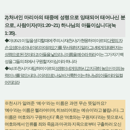
2)
처녀인 마리아의 태중에 성령으로 잉태되어 태어나신 분
으로
,
사람이자
(
마
1:20~21)
하나님의 아들이십니다
(
눅
1:35).
◆
마
1:20-21
이 일을 생각할 때에 주의 사자
(
천사
)
가 현몽하여 이르되
다윗의 자
손 요셉아 네 아내 마리아 데려오기를 무서워하지 말라 그녀에게 잉태된 자는
성령으로 된 것이라
21
아들을 낳으리니 이름을 예수라 하라
이는 그가 자기 백
성을 그들의 죄에서 구원할 자이심이라 하니라
◆
눅
1:35
천사가 대답하여 이르되
성령이 네게 임하시고 지극히 높으신 이의 능
력이 너를 덮으시리니 이러므로 나실 바 거룩한 이는 하나님의 아들이라 일컬
어지리라
※
천사가 알려준
‘
예수
’
라는 이름은 과연 무슨 뜻일까요
?
‘
’
,
‘
’
.
예수
라는 이름은 헬라어이며
히브리어로는
예슈아
라고 불립니다
그
‘
’
‘
’
,
이름은
여호와가 구원하신다
혹은
여호와는 구원자다
라는 뜻으로서
여호와께서 인류를 죄와 죽음과 마귀와 지옥으로부터 구출하러 오신