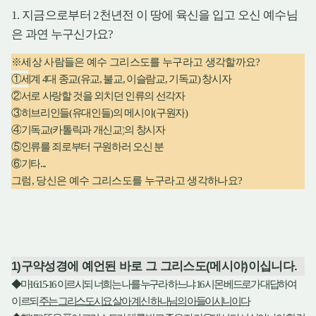
1.
지금으로부터
2
천년전 이 땅에 육신을 입고 오신 예수님
은 과연 누구신가요
?
※
세상 사람들은 예수 그리스도를 누구라고 생각할까요
?
①
세계
4
대 종교
(
유교
,
불교
,
이슬람교
,
기독교
)
창시자
②
서로 사랑할 것을 외치던 인류의 선각자
③
히브리인들
(
유대인들
)
의 메시야
(
구원자
)
④
기독교
(
카톨릭과 개신교
)
의 창시자
⑤
인류를 죄로부터 구원하러 오신 분
⑥
기타
...
그럼
,
당신은 예수 그리스도를 누구라고 생각하나요
?
1)
구약성경에 예언된 바로 그 그리스도
(
메시야
)
이십니다
.
◆
마
16:15-16
이르시되 너희는 나를 누구라 하느냐
16
시몬 베드로가 대답하여
이르되
주는 그리스도시요 살아 계신 하나님의 아들이시니이다