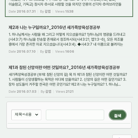
이슬람교, 기독교) 창시자 ②서로 사랑할 것을 외치던 인류의 선각자 ③히브리인들
(유대인들)의...
Date
2016.07.31
By
갈렙
Views
1538
제2과 나는 누구일까요?_2016년 새가족양육성경공부
1. 하나님께서는 사람을 왜 그리고 어떻게 지으셨을까요? 1)하나님의 영광을 드러내고
(사43:7) 하나님을 찬송할 존재로서 창조하시되(사43:21, 엡1:3~6), 모든 피조물
중에서 가장 존귀한 자로 지으셨습니다(사43:4). ◆사43:7 내 이름으로 불려지는
모든 자 곧...
Date
2016.07.10
By
갈렙
Views
1606
제1과 참된 신앙이란 어떤 것일까요?_2016년 새가족양육성경공부
새가족양육성경공부 (부재: 참된 신앙의 길) 목 차 제1과 참된 신앙이란 어떤 것일까요?
1. 사람들이 신앙생활하는 목적은 어디에 있을까요? 2. 신앙의 길은 어떤 길인가요? 3.
장차 성도들이 거주할 천국은 어떤 곳인가요? 제2과 나는 누구일까요? 1. 하나님...
Date
2016.07.03
By
갈렙
Views
2121
검색