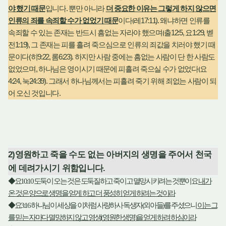
.
야 했기 때문
입니다
뿐만 아니라
더 중요한 이유는 그렇게 하지 않으면
(
17:11).
인류의 죄를 속죄할 수가 없었기 때문
이다
레
왜냐하면 인류를
(
12:5,
1:29,
속죄할 수 있는 존재는 반드시 흠없는 자라야 했으며
출
요
벧
1:19),
전
그 존재는 피를 흘려 죽으심으로 인류의 죄값을 치러야 했기 때
(
9:22,
6:23).
문이다
히
롬
하지만 사람 중에는 흠없는 사람이 단 한 사람도
,
(
없었으며
하나님은 영이시기 때문에 피흘려 죽으실 수가 없었다
요
4:24,
24:39).
눅
그래서 하나님께서는 피흘려 죽기 위해 죄없는 사람이 되
.
어 오신 것입니다
2)
영원하고 죽을 수도 없는 아버지의 생명을 주어서 천국
에 데려가시기 위함입니다
.
◆
요
10:10
도둑이 오는 것은 도둑질하고 죽이고 멸망시키려는 것뿐이요
내가
온 것은 양으로 생명을 얻게 하고 더 풍성히 얻게 하려는 것이라
◆
요
3:16
하나님이 세상을 이처럼 사랑하사 독생자
(
외아들
)
를 주셨으니
이는 그
를 믿는 자마다 멸망하지 않고 영생
(
영원한 생명
)
을 얻게 하려 하심이라