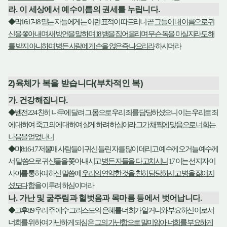
라
.
이 세상에서 예수이름의 권세를 누립니다
.
◆
막
16:17-18
믿는 자들에게는 이런 표적이 따르리니 곧
그들이 내 이름으로 귀
신을 쫓아내며 새 방언을 말하며
18
뱀을 집어올리며 무슨 독을 마실지라도 해
를 받지 아니하며 병든 사람에게 손을 얹은즉 나으리라
하시더라
2)
육체가 복을 받습니다
(
부차적인 복
)
가
.
건강해집니다
.
◆
벧전
2:24
친히 나무에 달려 그 몸으로 우리 죄를 담당하셨으니 이는 우리로 죄
에 대하여 죽고 의에 대하여 살게 하려 하심이라
그가 채찍에 맞음으로 너희는
나음을 얻었나니
◆
마
8:16-17
저물매 사람들이 귀신 들린 자를 많이 데리고 예수께 오거늘 예수께
서 말씀으로 귀신들을 쫓아 내시고
병든 자들을 다 고치시니
17
이는 선지자 이
사야를 통하여 하신 말씀에
우리의 연약한 것을 친히 담당하시고 병을 짊어지
셨도다
함을 이루려 하심이더라
나
.
가난 및 굶주림과 헐벗음과 목마름 등에서 벗어납니다
.
◆
고후
8:9
우리 주 예수 그리스도의 은혜를 너희가 알거니와 부요하신 이로서
너희를 위하여 가난하게 되심은
그의 가난함으로 말미암아 너희를 부요하게