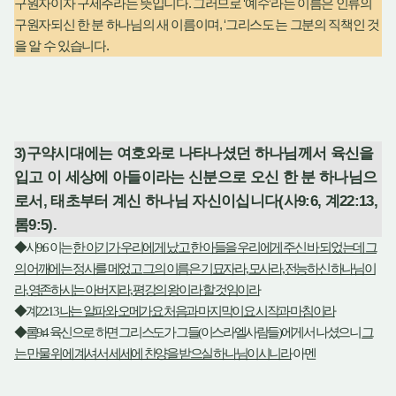
.
‘
’
구원자이자 구세주라는 뜻입니다
그러므로
예수
라는 이름은 인류의
, ‘
’
구원자되신 한 분 하나님의 새 이름이며
그리스도
는 그분의 직책인 것
.
을 알 수 있습니다
3)
구약시대에는 여호와로 나타나셨던 하나님께서 육신을
입고 이 세상에 아들이라는 신분으로 오신 한 분 하나님으
로서
,
태초부터 계신 하나님 자신이십니다
(
사
9:6,
계
22:13,
롬
9:5).
◆
사
9:6
이는
한 아기가 우리에게 났고 한 아들을 우리에게 주신 바 되었는데 그
의 어깨에는 정사를 메었고 그의 이름은 기묘자라
,
모사라
,
전능하신 하나님이
라
,
영존하시는 아버지라
,
평강의 왕이라 할 것임이라
◆
계
22:13
나는 알파와 오메가요 처음과 마지막이요 시작과 마침이라
◆
롬
9:4
육신으로 하면 그리스도가 그들
(
이스라엘사람들
)
에게서 나셨으니
그
는 만물 위에 계셔서 세세에 찬양을 받으실 하나님이시니라
아멘