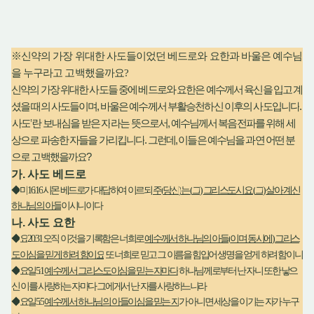
※
신약의 가장 위대한 사도들이었던 베드로와 요한과 바울은 예수님
을 누구라고 고백했을까요
?
신약의 가장 위대한 사도들 중에 베드로와 요한은 예수께서 육신을 입고 계
,
.
셨을 때의 사도들이며
바울은 예수께서 부활승천하신 이후의 사도입니다
‘
’
‘
’
,
사도
란
보내심을 받은 자
라는 뜻으로서
예수님께서 복음전파를 위해 세
.
,
상으로 파송한 자들을 가리킵니다
그런데
이들은 예수님을 과연 어떤 분
?
으로 고백했을까요
가
.
사도 베드로
◆
마
16:16
시몬 베드로가 대답하여 이르되
주
(
당신
)
는
(
그
)
그리스도시요
(
그
)
살아 계신
하나님의 아들
이시니이다
나
.
사도 요한
◆
요
20:31
오직 이것을 기록함은 너희로
예수께서 하나님의 아들
(
이며 동시에
)
그리스
도이심을 믿게 하려 함이요
또 너희로 믿고 그 이름을 힘입어 생명을 얻게 하려 함이니
◆
요일
5:1
예수께서 그리스도이심을 믿는 자마다
하나님께로부터 난 자니 또한 낳으
신 이를 사랑하는 자마다 그에게서 난 자를 사랑하느니라
◆
요일
5:5
예수께서 하나님의 아들이심을 믿는 자
가 아니면 세상을 이기는 자가 누구