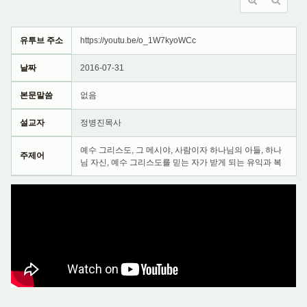
유투브 주소
https://youtu.be/o_1W7kyoWCc
날짜
2016-07-31
본문말씀
없음
설교자
정병진목사
예수 그리스도, 그 메시야, 사람이자 하나님의 아들, 하나
주제어
님 자신, 예수 그리스도를 믿는 자가 받게 되는 유익과 복