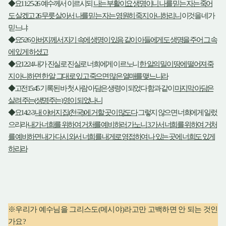
◆
요
11:25-26
예수께서 이르시되
나는 부활이요 생명이니 나를 믿는 자는 죽어
도 살겠고
26
무릇 살아서 나를 믿는 자는 영원히 죽지 아니하리니
이것을 네가
믿느냐
◆
요
5:26
아버지께서 자기 속에 생명이 있음 같이 아들에게도 생명을 주어 그 속
에 있게 하셨고
◆
요
12:24
내가 진실로 진실로 너희에게 이르노니
한 알의 밀이 땅에 떨어져 죽
지 아니하면 한 알 그대로 있고 죽으면 많은 열매를 맺느니라
◆
고전
15:45
기록된 바 첫 사람 아담은 생령이 되었다 함과 같이
마지막 아담은
살려 주는
(
생명주는
)
영이 되었나니
◆
요
14:2-3
내 아버지 집
(
천국
)
에 거할 곳이 많도다
그렇지 않으면 너희에게 일렀
으리라
내가 너희를 위하여 거처를 예비하러 가노니
3
가서 너희를 위하여 거처
를 예비하면 내가 다시 와서 너희를 내게로 영접하여 나 있는 곳에 너희도 있게
하리라
※
우리가 예수님을 그리스도
(
메시야
)
라고만 고백하면 안 되는 것인
가요
?