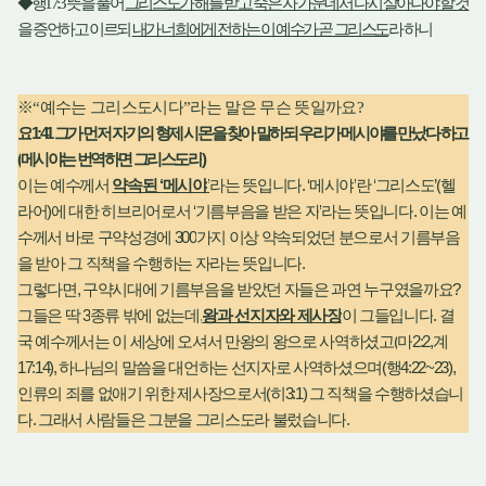
◆
행
17:3
뜻을 풀어
그리스도가 해를 받고 죽은 자 가운데서 다시 살아나야 할 것
을 증언하고 이르되
내가 너희에게 전하는 이 예수가 곧 그리스도
라 하니
※
“
예수는 그리스도시다
”
라는 말은 무슨 뜻일까요
?
1:41
요
그가 먼저 자기의 형제 시몬을 찾아 말하되 우리가 메시야를 만났다 하고
(
)
메시야는 번역하면 그리스도라
‘
’
. ‘
’
‘
’(
이는 예수께서
약속된
메시야
라는 뜻입니다
메시야
란
그리스도
헬
)
‘
’
.
라어
에 대한 히브리어로서
기름부음을 받은 자
라는 뜻입니다
이는 예
300
수께서 바로 구약성경에
가지 이상 약속되었던 분으로서 기름부음
.
을 받아 그 직책을 수행하는 자라는 뜻입니다
,
?
그렇다면
구약시대에 기름부음을 받았던 자들은 과연 누구였을까요
3
,
.
그들은 딱
종류 밖에 없는데
왕과 선지자와 제사장
이 그들입니다
결
(
2:2,
국 예수께서는 이 세상에 오셔서 만왕의 왕으로 사역하셨고
마
계
17:14),
(
4:22~23),
하나님의 말씀을 대언하는 선지자로 사역하셨으며
행
(
3:1)
인류의 죄를 없애기 위한 제사장으로서
히
그 직책을 수행하셨습니
.
.
다
그래서 사람들은 그분을 그리스도라 불렀습니다