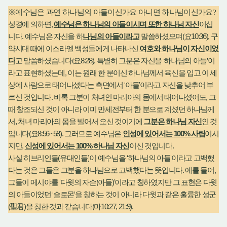
※
예수님은 과연 하나님의 아들이신가요 아니면 하나님이신가요
?
,
성경에 의하면
예수님은 하나님의 아들이시며 또한 하나님 자신
이십
.
(
10:36),
니다
예수님은 자신을 하
나님의 아들이라고
말씀하셨으며
요
구
약시대 때에 이스라엘 백성들에게 나타나신
여호와 하나님이 자신이었
(
8:28).
‘
’
다
고 말씀하셨습니다
요
특별히 그분은 자신을
하나님의 아들
이
,
라고 표현하셨는데
이는 원래 한 분이신 하나님께서 육신을 입고 이 세
‘
’
상에 사람으로 태어나셨다는 측면에서
아들
이라고 자신을 낮추어 부
.
,
르신 것입니다
비록 그분이 처녀인 마리아의 몸에서 태어나셨어도
그
때 창조되신 것이 아니라 이미 만세전부터 한 분으로 계셨던 하나님께
,
서
처녀 마리아의 몸을 빌어서 오신 것이기에
그분은 하나님 자신
인 것
(
8:56~58).
100%
입니다
요
그러므로 예수님은
인성에 있어서는
사람
이시
,
100%
.
지만
신성에 있어서는
하나님 자신
이신 것입니다
(
)
‘
’
사실 히브리인들
유대인들
이 예수님을
하나님의 아들
이라고 고백했
.
,
다는 것은 그들은 그분을 하나님으로 고백했다는 뜻입니다
예를 들어
‘
(
)’
그들이 메시야를
다윗의 자손
아들
이라고 칭하였지만 그 표현은 다윗
‘
’
의 아들이었던
솔로몬
을 칭하는 것이 아니라 다윗과 같은 훌륭한 성군
(
)
(
10:27, 21:9).
聖君
을 칭한 것과 같습니다
마