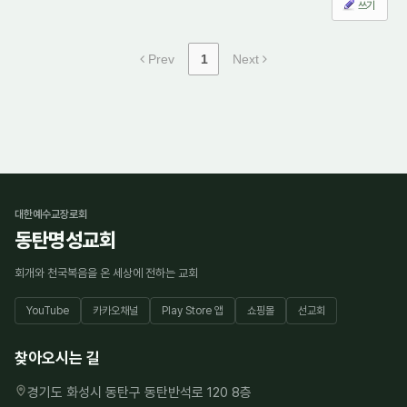
쓰기
Prev
1
Next
대한예수교장로회
동탄명성교회
회개와 천국복음을 온 세상에 전하는 교회
YouTube
카카오채널
Play Store 앱
쇼핑몰
선교회
찾아오시는 길
경기도 화성시 동탄구 동탄반석로 120 8층