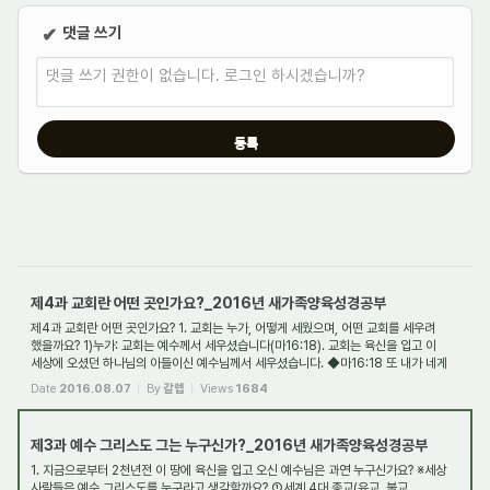
댓글 쓰기
✔
댓글 쓰기 권한이 없습니다. 로그인 하시겠습니까?
제4과 교회란 어떤 곳인가요?_2016년 새가족양육성경공부
제4과 교회란 어떤 곳인가요? 1. 교회는 누가, 어떻게 세웠으며, 어떤 교회를 세우려
했을까요? 1)누가: 교회는 예수께서 세우셨습니다(마16:18). 교회는 육신을 입고 이
세상에 오셨던 하나님의 아들이신 예수님께서 세우셨습니다. ◆마16:18 또 내가 네게
이...
Date
2016.08.07
By
갈렙
Views
1684
제3과 예수 그리스도 그는 누구신가?_2016년 새가족양육성경공부
1. 지금으로부터 2천년전 이 땅에 육신을 입고 오신 예수님은 과연 누구신가요? ※세상
사람들은 예수 그리스도를 누구라고 생각할까요? ①세계 4대 종교(유교, 불교,