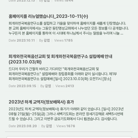
Date
2023.12.13
By
갈렙
Views
1844
홈페이지를 리뉴얼했습니다_2023-10-11(수)
회개와천국복음연구소를 설립하고 가을을 맞이하여 홈페이지를 새롭게 단장했습니다.
본 교회 홈페이지에서는 그동안 동탄명성교회에서 나누었던 모든 정보를 다 공개합니다.
누구든지 본 홈페이지를 통하여 이 시대에 하나님께서 주시는 말씀을 누리며 나눌 ...
Date
2023.10.11
By
갈렙
Views
1785
회개와천국복음선교회 및 회개와천국복음연구소 설립예배 안내
(2023.10.03/화)
드디어 우리가 간절히 바라고 기다리던 "회개와천국복음선교회 및
회개와천국복음연구소" 설립예배와 창립총회를 아래와 같이 실시합니다. 제1부
회개와천국복음연구소 설립예배 [일시] 2023.10.03(화) 오전11시 [장소]
동탄명성교회 본당 [주소] 화성시 반석...
Date
2023.09.15
By
갈렙
Views
2413
2023년 하계 교역자(정보배목사) 휴가
2023년도 하계 교역자(정보배목사) 휴가가 아래와 같이 있습니다. [일시] 2023년
08월 21일(월)~25일(금) 그러나 새벽기도회는 온라인 창세기강해로 새벽5시반에
드릴 수 있습니다. 그리고 이번주 금요기도회에서 다시 뵙겠습니다. 감사합니다.
Date
2023.08.20
By
갈렙
Views
1676