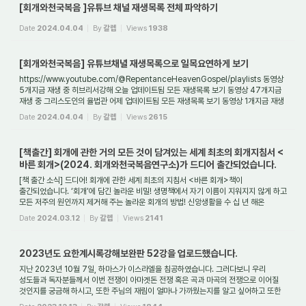
[회개와천국복음 ]유튜브 채널 재생목록 전체 파악하기
Date
2024.04.04
By
갈렙
Views
1938
[회개와천국복음] 유튜브채녈 재생목록으로 일목요연하게 보기
https://www.youtube.com/@RepentanceHeavenGospel/playlists 동영상
5개지금 재생 중 히브리서강해 오늘 업데이트됨 모든 재생목록 보기 동영상 47개지금
재생 중 그리스도인의 율법관 어제 업데이트됨 모든 재생목록 보기 동영상 1개지금 재생
중 마귀귀신론...
Date
2024.04.04
By
갈렙
Views
2615
[책출간] 회개에 관한 거의 모든 것이 담겨있는 세계 최초의 회개지침서 <
바른 회개>(2024. 회개와천국복음연구소)가 드디어 출간되었습니다.
[책 출간 소식] 드디어! 회개에 관한 세계 최초의 지침서 <바른 회개>책이
출간되었습니다. ‘회개’에 담긴 놀라운 비밀! 생명책에서 자기 이름이 지워지지 않게 하고
모든 저주의 원인까지 제거해 주는 놀라운 회개의 방법! 신앙생활을 수 십 년 해온
사람이라...
Date
2024.03.12
By
갈렙
Views
2141
2023년도 요한계시록강해보완판 52강을 업로드했습니다.
지난 2023년 10월 7일, 하마스가 이스라엘을 침공하였습니다. 그러다보니 우리
성도들과 독자분들께서 이번 전쟁이 아마겟돈 전쟁 혹은 곡과 마곡의 전쟁으로 이어질
것인지를 궁금해 하시고, 또한 주님의 재림이 얼마나 가까웠는지를 알고 싶어하고 또한
그날...