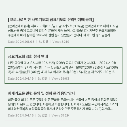
[코로나로 인한 새벽기도회 금요기도회 온라인예배 공지]
[온라인예배공지] 새벽기도회(8.9/금), 금요기도회(8.9/금) 온라인예배로 대체 1. 지금
성도님들 중에 코로나에 걸리신 분들이 계속 늘어나고 있습니다. 지난주 금요기도회와
주일예배 때에 잠복된 코로나에 걸린 분이 있었는가 봅니다. 예배드린 성도님들께 ...
Date
2024.08.08
By
갈렙
Views
3219
금요기도회 집회 참석 안내
매주 금요일 저녁 8시부터 10시까지(120분) 금요기도회가 있습니다. - 2024년 9월
2일(금)부터 8시에 시작합니다 - 1. 금요기도회 순서 1)찬양(20분 ) 2)통성기도(10분)
3)제1부 말씀선포(40분) 4)제2부 회개와 축사(30분) 5)개인별 자유기도: 20분 2.
차량 안...
Date
2024.04.19
By
갈렙
Views
3603
회개기도문 관련 문의 및 전화 문의 응답 안내
최근 들어 회개기도문 구입하려고 전화를 문의하시는 분들이 너무 많아서 전화로 일일이
응대하지 못하고 있습니다. 죄송하고 죄송합니다. 1. 회개기도문을 구입하시려면 아래의
회개와천국복음 쇼핑몰을 클릭하셔서 온라인으로 주문하시기 바랍니다. 1)회개와...
Date
2024.04.16
By
갈렙
Views
3729