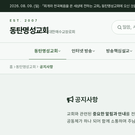
2026. 08. 09. (일)
·
「회개와 천국복음을 온 세상에 전하는 교회」 동탄명성교회에 오신 것
Sketchbook5, 스케치북5
Sketchbook5, 스케치북5
EST. 2007
동탄명성교회
대한예수교장로회
동탄명성교회
인터넷 방송
방송핵심설교
Sketchbook5, 스케치북5
Sketchbook5, 스케치북5
홈
동탄명성교회
공지사항
공지사항
교회와 관련된
중요한 알림과 안내
를 
공동체가 하나 되어
함께 소통하며
주님