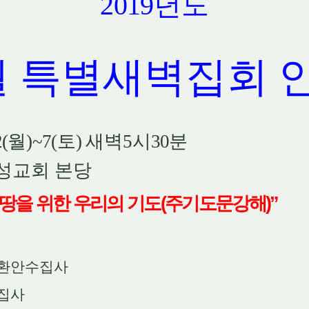
2019
년도
월 특별새벽집회 
2(
월
)~7(
토
)
새벽
5
시
30
분
성교회 본당
땅을 위한 우리의 기도(주기도문강해)
”
환안수집사
집사