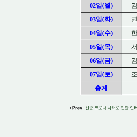
02
일
(
월
)
03
일
(
화
)
04
일
(
수
)
05
일
(
목
)
06
일
(
금
)
07
일
(
토
)
총계
Prev
신종 코로나 사태로 인한 인