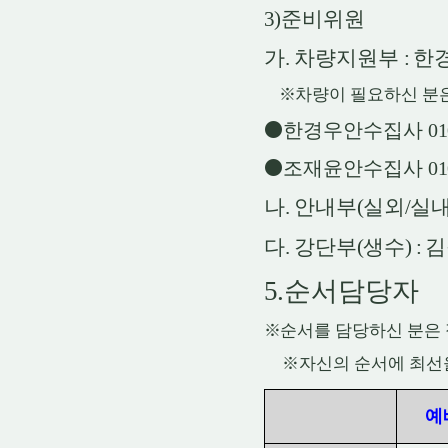
3)
준비위원
가
.
차량지원부
:
한
※
차량이 필요하신 분
⚫
한경우안수집사
01
⚫
조재윤안수집사
01
나
.
안내부
(
실외
/
실
다
.
강단부
(
생수
) :
김
5.
순서담당자
※
순서를 담당하신 분은
※
자신의 순서에 최선
예