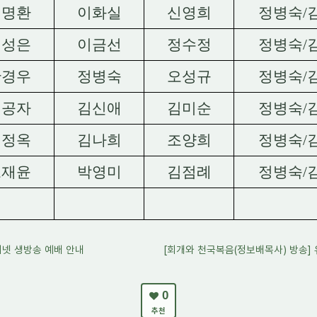
김명환
이화실
신영희
정병숙
/
권성은
이금선
정수정
정병숙
/
한경우
정병숙
오성규
정병숙
/
서공자
김신애
김미순
정병숙
/
김정옥
김나희
조양희
정병숙
/
조재윤
박영미
김점례
정병숙
/
터넷 생방송 예배 안내
[회개와 천국복음(정보배목사) 방송] 
0
추천