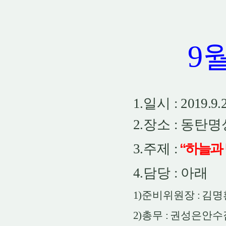
9
1.
일시
: 2019.9.
2.
장소
:
동탄명
3.
주제
:
“
하늘과 
4.
담당
:
아래
1)
준비위원장
:
김명
2)
총무
:
권성은안수