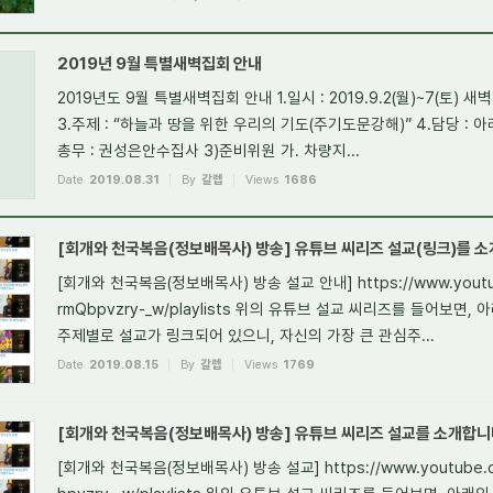
2019년 9월 특별새벽집회 안내
2019년도 9월 특별새벽집회 안내 1.일시 : 2019.9.2(월)~7(토) 
3.주제 : “하늘과 땅을 위한 우리의 기도(주기도문강해)” 4.담당 : 
총무 : 권성은안수집사 3)준비위원 가. 차량지...
Date
2019.08.31
By
갈렙
Views
1686
[회개와 천국복음(정보배목사) 방송] 유튜브 씨리즈 설교(링크)를 소
[회개와 천국복음(정보배목사) 방송 설교 안내] https://www.youtub
rmQbpvzry-_w/playlists 위의 유튜브 설교 씨리즈를 들어보면
주제별로 설교가 링크되어 있으니, 자신의 가장 큰 관심주...
Date
2019.08.15
By
갈렙
Views
1769
[회개와 천국복음(정보배목사) 방송] 유튜브 씨리즈 설교를 소개합니
[회개와 천국복음(정보배목사) 방송 설교] https://www.youtube.co