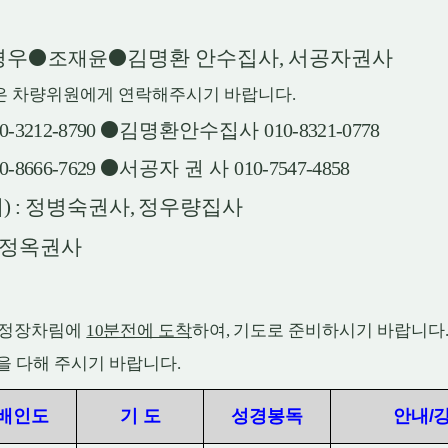
경우
김명환 안수집사
,
서공자권사
⚫
조재윤
⚫
은 차량위원에게 연락해주시기 바랍니다
.
0-3212-8790
⚫
김명환안수집사
010-8321-0778
0-8666-7629
⚫
서공자 권 사
010-7547-4858
내
) :
정병숙권사
,
정우량집사
정옥권사
 정장차림에
10
분전에 도착
하여
,
기도로 준비하시기 바랍니다
을 다해 주시기 바랍니다
.
배인도
기 도
성경봉독
안내
/