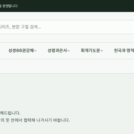
을 환영합니다
성경66권강해
성령과은사
회개기도문
천국과 영
전해드립니다.
의 뜻 안에서 협력해 나가시기 바랍니다.