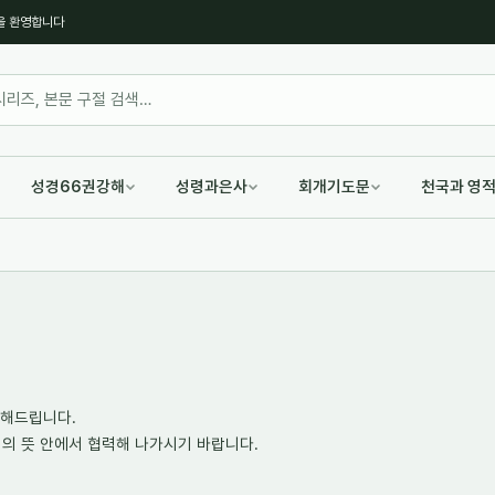
을 환영합니다
성경66권강해
성령과은사
회개기도문
천국과 영
전해드립니다.
의 뜻 안에서 협력해 나가시기 바랍니다.