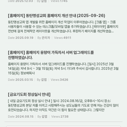
Date
2025.12.03
By
갈렙
Views
1745
[홈페이지] 동탄명성교회 홈페이지 개선 안내 (2025-09-26)
동탄명성교회 앱 개발을 위한 홈페이지 개선 작업이 이루어졌습니다. [크롭 앱] - 크롬
사용자들이 사용할 수 있는 데스크톱/모바일 앱을 추가하였습니다. [레이아웃] 홈페이지
전반에 걸쳐 전체적인 레이아웃을 개선하였습니다. 후원하기 페이지를 개선하였습...
Date
2025.09.19
By
관리자
Views
4911
[홈페이지] 홈페이지 용량이 가득차서 서버 업그레이드를
진행하였습니다.
홈페이지 용량이 가득차서 서버 업그레이드를 진행하였습니다. [일시] 2025년 3월
14일(금) 저녁 9시 ~ 3월 15일(토) 저녁 5시 기다려 주셔서 감사합니다. 2025년 3월
15일(토) 정보배목사
Date
2025.03.15
By
갈렙
Views
3426
[금요기도회 정상실시 안내]
[ 내일 금요기도회 정상 실시 안내 ] 일시: 2024.08.16/금, 오후8시~10시 장소:
동탄명성교회 본당 저를 아끼고 사랑해주시는 성도님들의 기도로 인해 저는 건강이 많이
호전되었습니다. 하지만 아직도 약간은 더 힘이 필요한 상태입니다. 그렇지만
금요기도회...
Date
2024.08.15
By
갈렙
Views
2738