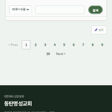
검색
쓰기
Prev
1
2
3
4
5
6
7
8
9
10
Next
대한예수교장로회
동탄명성교회