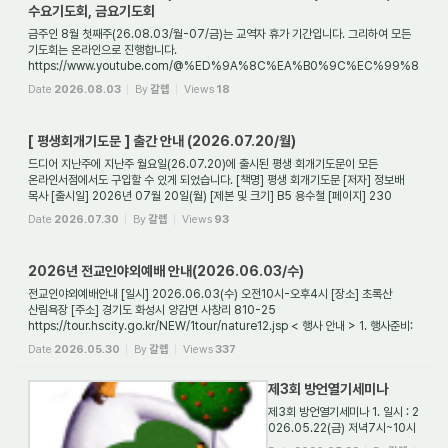
수요기도회, 금요기도회
금주인 8월 첫째주(26.08.03/월-07/금)는 교역자 휴가 기간입니다. 그리하여 모든
기도회는 온라인으로 진행합니다.
https://www.youtube.com/@%ED%9A%8C%EA%B0%9C%EC%99%8
0%EC%B2%9C%EA%B5%AD%EB%B3%B5%EC%9D%8C 온라인기도회
Date
2026.08.03
By
갈렙
Views
18
시간은 새벽기도회는 매일 오전5...
[ 평생회개기도문 ] 출간 안내 (2026.07.20/월)
드디어 지난주에 지난주 월요일(26.07.20)에 출시된 평생 회개기도문이 모든
온라인서점에서도 구입할 수 있게 되었습니다. [책명] 평생 회개기도문 [저자] 정보배
목사 [출시일] 2026년 07월 20일(월) [제본 및 크기] B5 용수철 [페이지] 230
page [값] 정가 ...
Date
2026.07.30
By
갈렙
Views
93
2026년 전교인야외예배 안내(2026.06.03/수)
전교인야외예배안내 [일시] 2026.06.03(수) 오전10시-오후4시 [장소] 초록산
산림욕장 [주소] 경기도 화성시 양감면 사창리 810-25
https://tour.hscity.go.kr/NEW/1tour/nature12.jsp < 행사 안내 > 1. 행사준비:
준비위원장 김태우 안수집사(차양막 설치), ...
Date
2026.05.30
By
갈렙
Views
337
제3회 방언열기세미나
제3회 방언열기세미나 1. 일시 : 2
026.05.22(금) 저녁7시~10시
(찬양은 6시30분부터) 2. 장소: