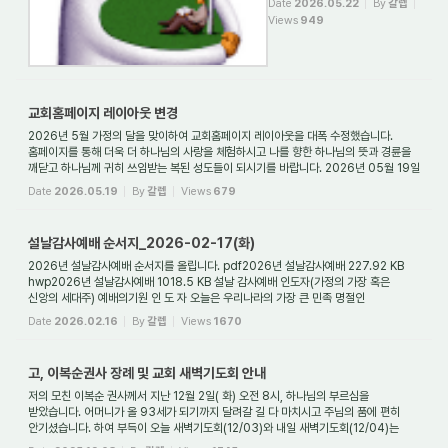
Date
2026.05.22
By
갈렙
동탄명성교회 본당 (경기도 화성
Views
949
시 동탄구 동탄반석로 120, 8층)
3. 대상: 방언을 못하거나 언어방
언과 전투방언을 사모하는 자 (단,
회개기도문으로 회개하고 있...
교회홈페이지 레이아웃 변경
2026년 5월 가정의 달을 맞이하여 교회홈페이지 레이아웃을 대폭 수정했습니다.
홈페이지를 통해 더욱 더 하나님의 사랑을 체험하시고 나를 향한 하나님의 뜻과 경륜을
깨닫고 하나님께 귀히 쓰임받는 복된 성도들이 되시기를 바랍니다. 2026년 05월 19일
(화) ...
Date
2026.05.19
By
갈렙
Views
679
설날감사예배 순서지_2026-02-17(화)
2026년 설날감사예배 순서지를 올립니다. pdf2026년 설날감사예배 227.92 KB
hwp2026년 설날감사예배 1018.5 KB 설날 감사예배 인도자(가정의 가장 혹은
신앙의 세대주) 예배의기원 인 도 자 오늘은 우리나라의 가장 큰 민족 명절인
설날입니다. 이 복된 음력...
Date
2026.02.16
By
갈렙
Views
1670
고, 이복순권사 장례 및 교회 새벽기도회 안내
저의 모친 이복순 권사께서 지난 12월 2일( 화) 오전 8시, 하나님의 부르심을
받았습니다. 어머니가 올 93세가 되기까지 달려갈 길 다 마치시고 주님의 품에 편히
안기셨습니다. 하여 부득이 오늘 새벽기도회(12/03)와 내일 새벽기도회(12/04)는
현장예배는 없...