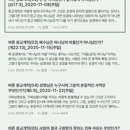
(요17:3)_2020-11-08(주일)
종교개혁은 어떻게 일어나야 하는가? 그것은 성경의 진리의 말씀으로 돌아가는 것이다.
그렇다면 우리가 믿고 있는 하나님은 과연 성경에 나와있는 대로의 하나님인가? 아니면
내가 어디선가 듣고 배웠던 하나님인가? 다들 자기 생각으로는 성경에서 배운 것이...
Date
2020.11.08
By
갈렙
Views
911
바른 종교개혁(03) 예수님은 하나님의 아들인가 하나님인가?
(계22:13)_2020-11-15(주일)
왜 성경에서는 "하나님의 아들"이라는 용어는 나오지만, "아들(성자) 하나님"이라는
용어는 나오지 않는가? 오늘 이 설교를 처음 듣는 사람은 아마 큰 충격에 빠질 것이다.
그렇다 할지라도 우리는 성경대로 믿고 성경을 따라가야 한다. 성경이 아닌 것을 가지...
Date
2020.11.15
By
갈렙
Views
691
바른 종교개혁(04) 성령님은 누구시며 그분의 본질적인 사역은
무엇인가?(계5:6)_2020-11-22(주일)
가짜성령운동, 가짜성령사역을 우리는 어떻게 분별해낼 수 있는가? 그것은 2가지다.
성령과 그리고 성령의 은사에 대해 제대로 아는 것이다. 그럼, 성령은 누구신가? 그리고
그분이 행하시는 본질적인 사역이란 대체 무엇인가? 이것을 잘 모르면 귀신이 행하는...
Date
2020.11.22
By
갈렙
Views
604
바른 종교개혁(05) 사람이 결국 구원받지 못하는 진짜 이유는 무엇인가?