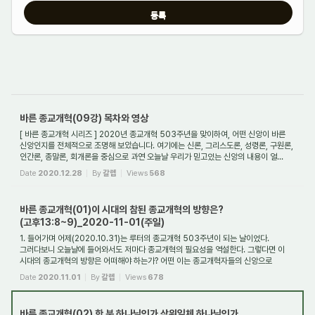
바른 종교개혁(09강) 목차와 영상
[ 바른 종교개혁 시리즈 ] 2020년 종교개혁 503주년을 맞이하여, 어떤 신앙이 바른
신앙인지를 전체적으로 조명해 보았습니다. 여기에는 신론, 그리스도론, 성령론, 구원론,
인간론, 종말론, 회개론을 중심으로 과연 오늘날 우리가 믿고있는 신앙의 내용이 얼...
Date
2020.12.28
By
갈렙
Views
568
바른 종교개혁(01)이 시대의 참된 종교개혁의 방향은?
(고후13:8~9)_2020-11-01(주일)
1. 들어가며 어제(2020.10.31)는 루터의 종교개혁 503주년이 되는 날이었다.
그러다보니 오늘날에 들어와서도 저마다 종교개혁의 필요성을 역설한다. 그렇다면 이
시대의 종교개혁의 방향은 어떠해야 하는가? 어떤 이는 종교개혁자들의 신앙으로
돌아가야 한다...
Date
2020.11.01
By
갈렙
Views
678
바른 종교개혁(02) 한 분 하나님인가 삼위일체 하나님인가