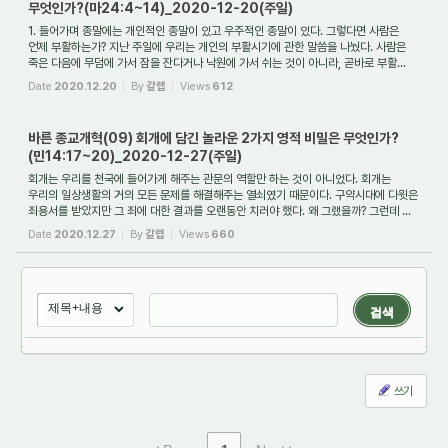
무엇인가?(마24:4~14)_2020-12-20(주일)
1. 들어가며 종말에는 개인적인 종말이 있고 우주적인 종말이 있다. 그렇다면 사람은
언제 부활하는가? 지난 주일에 우리는 개인의 부활시기에 관한 말씀을 나눴다. 사람은
죽은 다음에 무덤에 가서 잠을 잔다거나 낙원에 가서 쉬는 것이 아니라, 곧바로 부활...
Date
2020.12.20
By
갈렙
Views
612
바른 종교개혁(09) 회개에 담긴 놀라운 2가지 영적 비밀은 무엇인가?
(민14:17~20)_2020-12-27(주일)
회개는 우리를 천국에 들어가게 해주는 관문의 역할만 하는 것이 아니었다. 회개는
우리의 일상생활의 거의 모든 문제를 해결해주는 열쇠였기 때문이다. 구약시대에 다윗은
죄용서를 받았지만 그 죄에 대한 결과를 오랜동안 치러야 했다. 왜 그랬을까? 그런데 ...
Date
2020.12.27
By
갈렙
Views
660
검색
쓰기