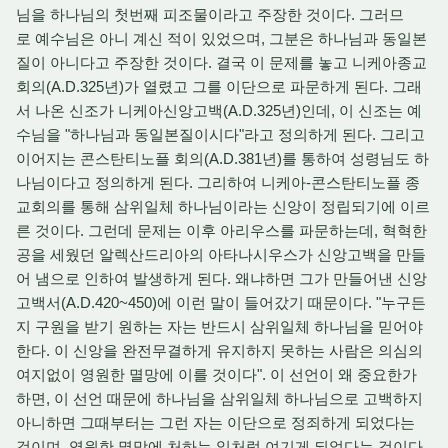
님을 하나님의 첫번째 피조물이라고 주장한 것이다. 그러므
로 예수님은 아니 계신 적이 있었으며, 그분은 하나님과 동일본
질이 아니다고 주장한 것이다. 결국 이 문제를 놓고 니케아종교
회의(A.D.325년)가 열렸고 그를 이단으로 파문하게 된다. 그래
서 나온 신조가 니케아신앙고백(A.D.325년)인데, 이 신조는 예
수님을 "하나님과 동일본질이시다"라고 정의하게 된다. 그리고
이어지는 콘스탄티노플 회의(A.D.381년)를 통하여 성령님도 하
나님이다고 정의하게 된다. 그리하여 니케아-콘스탄티노플 종
교회의를 통해 삼위일체 하나님이라는 신앙이 정립되기에 이르
른 것이다. 그런데 문제는 이후 아리우스를 파문하는데, 혁혁한
공을 세웠던 알렉산드리아의 아타나시우스가 신앙고백을 만들
어 냄으로 인하여 발생하게 된다. 왜냐하면 그가 만들어낸 신앙
고백서(A.D.420~450)에 이런 말이 들어갔기 때문이다. "누구든
지 구원을 받기 원하는 자는 반드시 삼위일체 하나님을 믿어야
한다. 이 신앙을 완전무결하게 유지하지 못하는 사람은 의심의
여지없이 영원한 멸망에 이를 것이다". 이 선언이 왜 중요한가
하면, 이 선언 때문에 하나님을 삼위일체 하나님으로 고백하지
아니하면 그때부터는 그런 자는 이단으로 정죄하게 되었다는
것이며, 영원한 멸망에 처하는 일처럼 여기게 되었다는 것이다.