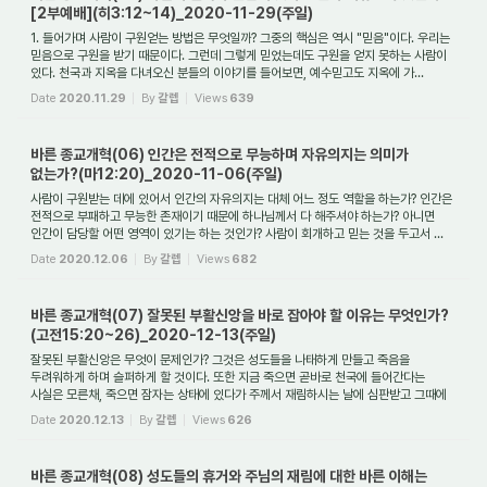
[2부예배](히3:12~14)_2020-11-29(주일)
1. 들어가며 사람이 구원얻는 방법은 무엇일까? 그중의 핵심은 역시 "믿음"이다. 우리는
믿음으로 구원을 받기 때문이다. 그런데 그렇게 믿었는데도 구원을 얻지 못하는 사람이
있다. 천국과 지옥을 다녀오신 분들의 이야기를 들어보면, 예수믿고도 지옥에 가...
Date
2020.11.29
By
갈렙
Views
639
바른 종교개혁(06) 인간은 전적으로 무능하며 자유의지는 의미가
없는가?(마12:20)_2020-11-06(주일)
사람이 구원받는 데에 있어서 인간의 자유의지는 대체 어느 정도 역할을 하는가? 인간은
전적으로 부패하고 무능한 존재이기 때문에 하나님께서 다 해주셔야 하는가? 아니면
인간이 담당할 어떤 영역이 있기는 하는 것인가? 사람이 회개하고 믿는 것을 두고서 ...
Date
2020.12.06
By
갈렙
Views
682
바른 종교개혁(07) 잘못된 부활신앙을 바로 잡아야 할 이유는 무엇인가?
(고전15:20~26)_2020-12-13(주일)
잘못된 부활신앙은 무엇이 문제인가? 그것은 성도들을 나태하게 만들고 죽음을
두려워하게 하며 슬퍼하게 할 것이다. 또한 지금 죽으면 곧바로 천국에 들어간다는
사실은 모른채, 죽으면 잠자는 상태에 있다가 주께서 재림하시는 날에 심판받고 그때에
가서 보...
Date
2020.12.13
By
갈렙
Views
626
바른 종교개혁(08) 성도들의 휴거와 주님의 재림에 대한 바른 이해는