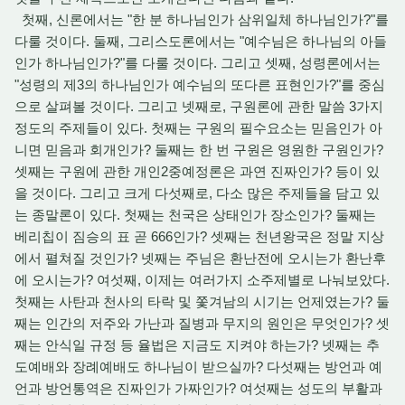
첫째, 신론에서는 "한 분 하나님인가 삼위일체 하나님인가?"를
다룰 것이다. 둘째, 그리스도론에서는 "예수님은 하나님의 아들
인가 하나님인가?"를 다룰 것이다. 그리고 셋째, 성령론에서는
"성령의 제3의 하나님인가 예수님의 또다른 표현인가?"를 중심
으로 살펴볼 것이다. 그리고 넷째로, 구원론에 관한 말씀 3가지
정도의 주제들이 있다. 첫째는 구원의 필수요소는 믿음인가 아
니면 믿음과 회개인가? 둘째는 한 번 구원은 영원한 구원인가?
셋째는 구원에 관한 개인2중예정론은 과연 진짜인가? 등이 있
을 것이다. 그리고 크게 다섯째로, 다소 많은 주제들을 담고 있
는 종말론이 있다. 첫째는 천국은 상태인가 장소인가? 둘째는
베리칩이 짐승의 표 곧 666인가? 셋째는 천년왕국은 정말 지상
에서 펼쳐질 것인가? 넷째는 주님은 환난전에 오시는가 환난후
에 오시는가? 여섯째, 이제는 여러가지 소주제별로 나눠보았다.
첫째는 사탄과 천사의 타락 및 쫓겨남의 시기는 언제였는가? 둘
째는 인간의 저주와 가난과 질병과 무지의 원인은 무엇인가? 셋
째는 안식일 규정 등 율법은 지금도 지켜야 하는가? 넷째는 추
도예배와 장례예배도 하나님이 받으실까? 다섯째는 방언과 예
언과 방언통역은 진짜인가 가짜인가? 여섯째는 성도의 부활과