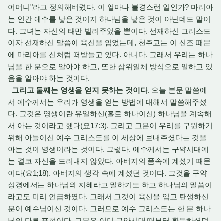
어머니"라고 정의해버렸다. 이 얼마나 불경스런 일인가? 마리아
는 인간 예수를 낳은 것이지 하나님을 낳은 것이 아닌데도 말이
다. 그녀는 자신의 태만 빌려주었을 뿐이다. 선재하신 그리스도
이자 선재하신 말씀이 육신을 입었는데, 천주교는 이 신조 때문
에 마리아를 신처럼 떠받들고 있다. 아니다. 그래서 우리는 하나
님을 한 분으로 알아야 하고, 또한 삼위일체 방식으로 일하고 있
음을 알아야 하는 것이다.
그리고 둘째는 영생을 얻지 못하는 것이다
. 오늘 본문 말씀에
서 예수께서는 우리가 영생을 얻는 방법에 대해서 말씀해주셨
다. 그것은 영생이란 유일하신(홀로 하나이신) 하나님을 계속해
서 아는 것이라고 했다(요17:3). 그리고 그분이 우리를 구원하기
위해 아들이신 예수 그리스도를 이 세상에 보내주셨다는 것을
아는 것이 영생이라는 것이다. 그렇다. 예수께서는 구약시대에
는 결코 자신을 드러내지 않았다. 아버지의 품속에 계셨기 때문
이다(요1;18). 아버지의 생각 속에 계셨던 것이다. 그것을 구약
성경에서는 하나님의 지혜라고 말하기도 하고 하나님의 말씀이
라고도 미리 언급하였다. 그래서 그것이 육신을 입고 탄생하신
분이 예수님이신 것이다. 그러므로 예수 그리스도는 한 분 하나
님의 다른 표현이다. 그분은 이미 구약시대 때부터 활동하셨던