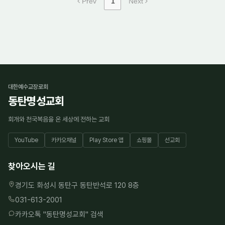
Prev
1
Next
대한예수교장로회
동탄명성교회
회개와 천국복음을 온 세상에 전하는 교회
YouTube
카카오채널
Play Store 앱
쇼핑몰
선교회
찾아오시는 길
경기도 화성시 동탄구 동탄반석로 120 8층
031-613-2001
카카오톡 "
동탄명성교회
" 검색