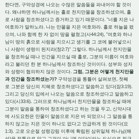
한다면, 구약성경에 나오는 수많은 말씀들을 파내어야 할 것이
다. 왜냐하면 하나님께서는 홀로 천지만물을 창조하셨으며, 홀
로 사람을 창조하셨다고 증거하고 있기 때문이다. "너를 지은 나
여호와가 말하노라. 나는 만물을 지은 여호와라. 홀로 하늘을 폈
으며, 나와 함께 한 자 없이 땅을 펼쳤고(사44:24), "여호와 하나
님이 땅의 흙으로 사람을 지으시고 생기를 그 코에 불어넣으시
니 사람이 생령이 된지라(창2:7)" 그렇다. 하나님께서 천지만물
을 창조하실 때나 인간을 지으실 때 홀로, 그분의 이름이 여호와
라고 불리던 한 분 하나님께서 창조하신 것이이다. 성부와 성자
와 성령이 협의하지 않은 것이다.
그럼, 그분은 어떻게 천지만물
과 인간을 창조하셨는가?
구약성경을 통틀어 살펴보면, 첫째
로 그분은 당신의 지혜로 창조하셨다고 말씀하고 있다(잠3:19).
그리고 당신의 입에서 나오는 말씀으로 창조하셨다고 말씀하고
있다(시33:6). 그러므로 하나님께서 천지만물을 창조하실 때에
그분이 말씀을 통하여 창조하셨다고 하는 것을 두고, 신약시대
에 사도요한은 만물이 말씀으로 지은 바 되었으니 그 말씀을 통
하지 않고는 지은 것이 하나도 없다고 언급하게 된 것이다(요
1:3). 고로 오순절 성령강림 이후에 확립된 삼위일체 하나님(해
석)을 정통으로 알고 그것이 아니면 이단이라는 도식으로 접근