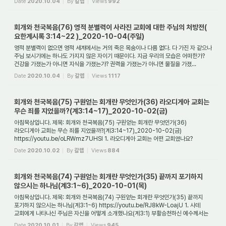
Date
2020.10.04
By
갈렙
Views
992
회개와 천국복음(76) 영적 분별력이 사라진 교회에 대한 주님의 처방전(
요한계시록 3:14~22 )_2020-10-04(주일)
영적 분별력이 없으면 영적 세계에서는 거의 죽은 목숨이나 다름 없다. 다 가진 자 같으나
주님 보시기에는 하나도 가지지 않은 자이기 때문이다. 지금 우리의 모습은 어떠한가?
건강을 가졌는가 아니면 지식을 가졌는가? 권력을 가졌는가 아니면 물질을 가졌...
Date
2020.10.04
By
갈렙
Views
1117
회개와 천국복음(75) 구원얻는 회개란 무엇인가(36) 라오디게아 교회는
무슨 죄를 지었을까?(계3:14~17)_2020-10-02(금)
아침묵상입니다. 제목: 회개와 천국복음(75) 구원얻는 회개란 무엇인가(36)
라오디게아 교회는 무슨 죄를 지었을까?(계3:14~17)_2020-10-02(금)
https://youtu.be/oLRWmz7UHSI 1. 라오디게아 교회는 어떤 교회였나요?
라디오디게아 교회는 A.D.95년경 소아시아...
Date
2020.10.02
By
갈렙
Views
884
회개와 천국복음(74) 구원얻는 회개란 무엇인가(35) 끝까지 포기하지
않으시는 하나님(계3:1~6)_2020-10-01(목)
아침묵상입니다. 제목: 회개와 천국복음(74) 구원얻는 회개란 무엇인가(35) 끝까지
포기하지 않으시는 하나님(계3:1~6) https://youtu.be/RJ8kW-LoajU 1. 사데
교회에게 나타나신 주님은 자신을 어떻게 소개했나요(계3:1) 부활승천하신 예수께서는
사데교회에...
Date
2020.10.01
By
갈렙
Views
945