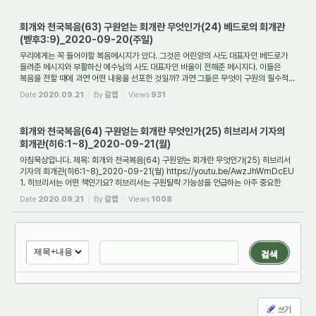
회개와 천국복음(63) 구원얻는 회개란 무엇인가(24) 베드로의 회개관
(벧후3:9)_2020-09-20(주일)
우리에게는 꼭 들어야할 복음메시지가 있다. 그것은 어린양의 사도 대표자인 베드로가
들려준 메시지와 부활하신 예수님의 사도 대표자인 바울이 전해준 메시지다. 이들은
복음을 전할 때에 과연 어떤 내용을 선포한 것일까? 과연 그들은 무엇이 구원의 필수적...
Date
2020.09.21
By
갈렙
Views
931
회개와 천국복음(64) 구원얻는 회개란 무엇인가(25) 히브리서 기자의
회개관(히6:1~8)_2020-09-21(월)
아침묵상입니다. 제목: 회개와 천국복음(64) 구원얻는 회개란 무엇인가(25) 히브리서
기자의 회개관(히6:1~8)_2020-09-21(월) https://youtu.be/AwzJhWmDcEU
1. 히브리서는 어떤 책인가요? 히브리서는 구원탈락 가능성을 언급하는 아주 중요한
책입니다. 신약...
Date
2020.09.21
By
갈렙
Views
1008
검색
쓰기