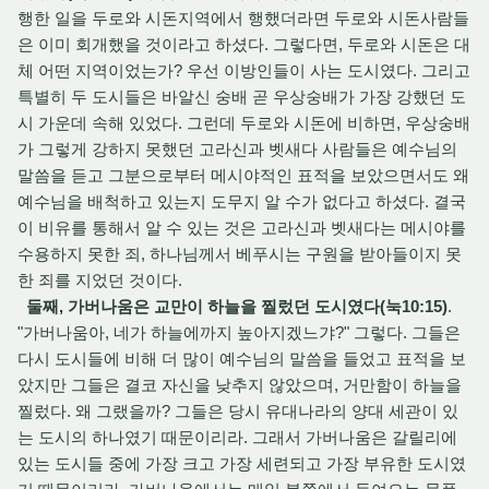
행한 일을 두로와 시돈지역에서 행했더라면 두로와 시돈사람들
은 이미 회개했을 것이라고 하셨다. 그렇다면, 두로와 시돈은 대
체 어떤 지역이었는가? 우선 이방인들이 사는 도시였다. 그리고
특별히 두 도시들은 바알신 숭배 곧 우상숭배가 가장 강했던 도
시 가운데 속해 있었다. 그런데 두로와 시돈에 비하면, 우상숭배
가 그렇게 강하지 못했던 고라신과 벳새다 사람들은 예수님의
말씀을 듣고 그분으로부터 메시야적인 표적을 보았으면서도 왜
예수님을 배척하고 있는지 도무지 알 수가 없다고 하셨다. 결국
이 비유를 통해서 알 수 있는 것은 고라신과 벳새다는 메시야를
수용하지 못한 죄, 하나님께서 베푸시는 구원을 받아들이지 못
한 죄를 지었던 것이다.
둘째, 가버나움은 교만이 하늘을 찔렀던 도시였다(눅10:15)
.
"가버나움아, 네가 하늘에까지 높아지겠느갸?" 그렇다. 그들은
다시 도시들에 비해 더 많이 예수님의 말씀을 들었고 표적을 보
았지만 그들은 결코 자신을 낮추지 않았으며, 거만함이 하늘을
찔렀다. 왜 그랬을까? 그들은 당시 유대나라의 양대 세관이 있
는 도시의 하나였기 때문이리라. 그래서 가버나움은 갈릴리에
있는 도시들 중에 가장 크고 가장 세련되고 가장 부유한 도시였