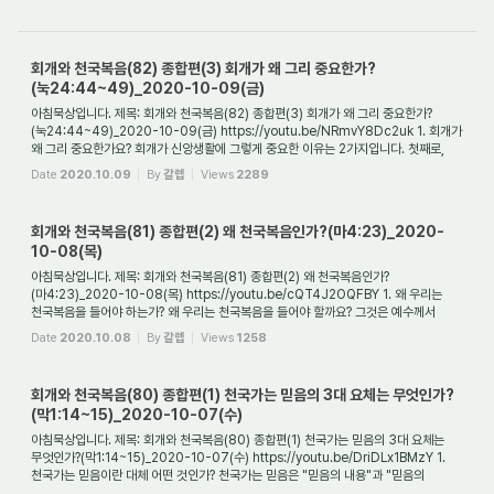
회개와 천국복음(82) 종합편(3) 회개가 왜 그리 중요한가?
(눅24:44~49)_2020-10-09(금)
아침묵상입니다. 제목: 회개와 천국복음(82) 종합편(3) 회개가 왜 그리 중요한가?
(눅24:44~49)_2020-10-09(금) https://youtu.be/NRmvY8Dc2uk 1. 회개가
왜 그리 중요한가요? 회개가 신앙생활에 그렇게 중요한 이유는 2가지입니다. 첫째로,
보다 적극적인 이유...
Date
2020.10.09
By
갈렙
Views
2289
회개와 천국복음(81) 종합편(2) 왜 천국복음인가?(마4:23)_2020-
10-08(목)
아침묵상입니다. 제목: 회개와 천국복음(81) 종합편(2) 왜 천국복음인가?
(마4:23)_2020-10-08(목) https://youtu.be/cQT4J2OQFBY 1. 왜 우리는
천국복음을 들어야 하는가? 왜 우리는 천국복음을 들어야 할까요? 그것은 예수께서
전파하셨던 복음이 "천국복음"...
Date
2020.10.08
By
갈렙
Views
1258
회개와 천국복음(80) 종합편(1) 천국가는 믿음의 3대 요체는 무엇인가?
(막1:14~15)_2020-10-07(수)
아침묵상입니다. 제목: 회개와 천국복음(80) 종합편(1) 천국가는 믿음의 3대 요체는
무엇인가?(막1:14~15)_2020-10-07(수) https://youtu.be/DriDLx1BMzY 1.
천국가는 믿음이란 대체 어떤 것인가? 천국가는 믿음은 "믿음의 내용"과 "믿음의
방법"과 "믿음의 시...