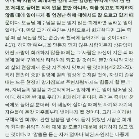
이다. 즉 사람이 회개하면 얻게 되는 엄청난 유익에 대해 한 번
도 제대로 들어본 적이 없을 뿐만 아니라, 죄를 짓고도 회개하지
않을 때에 일어나게 될 엄청난 해에 대해서도 잘 모르고 있기 때
문
이다. 오늘날 예수님을 믿든 믿지 않든 회개하면 놀라운 일이
일어난다. 만일 그가 예수믿는 사람으로서 회개한다면 그는 죽
을 때 곧 육신을 벗는 순간, 꼭 천국에 들어가게 될 것이다(마
4:17). 하지만 예수님을 믿든지 믿지 않은 사람이든지 상관없이
어떤 사람이 회개하지 않을 때에는 그 사람은 자신이 지은 죄 때
문에 결국 구원에서 타락하게 되고 말 것이다. 뿐만 아니라 자신
의 삶의 현장에서 온갖 저주까지 맛보게 될 것이다(계2:22~23).
특히 본인이 중한 질병에 걸려 침상에 던져잘 것이, 자신이 손을
대는 모든 현장이 망가짐으로 주변사람까지도 힘들게 할 뿐더
러, 자녀들의 앞길을 가로막히거나 망하게 하는 일이 일어날 것
이다. 하지만 반대로 우리가 회개하게 된다면, 우리는 죽어서 천
국에도 들어갈 뿐더러, 이 세상에 살아갈 때에도 자기와 자기의
자손들이 온갖 저주로부터 벗어나게 될 것이다. 그러나 이러한
구체적인 회개에 관한 말씀을 평소에 듣지 못했던 사람은 회개
의 커다란 유익과 해에 대해 잘 모르기 때문에 회개하지 않고 있
는 것이다. 이 말씀을 듣는 자가 얼마나 복된 자인지는 나중에