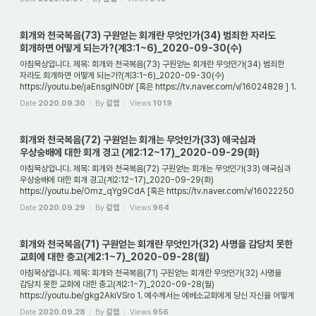
회개와 천국복음(73) 구원얻는 회개란 무엇인가(34) 범죄한 자라도
회개하면 어떻게 되는가?(계3:1~6)_2020-09-30(수)
아침묵상입니다. 제목: 회개와 천국복음(73) 구원얻는 회개란 무엇인가(34) 범죄한
자라도 회개하면 어떻게 되는가?(계3:1~6)_2020-09-30(수)
https://youtu.be/jaEnsgIN0bY [혹은 https://tv.naver.com/v/16024828 ] 1.
사데교회는 어떤 교회였나요? 사데교회...
Date
2020.09.30
By
갈렙
Views
1019
회개와 천국복음(72) 구원얻는 회개는 무엇인가(33) 애국심과
우상숭배에 대한 회개 경고 (계2:12~17)_2020-09-29(화)
아침묵상입니다. 제목: 회개와 천국복음(72) 구원얻는 회개는 무엇인가(33) 애국심과
우상숭배에 대한 회개 경고(계2:12~17)_2020-09-29(화)
https://youtu.be/Omz_qYg9CdA [혹은 https://tv.naver.com/v/16022250
] 1. 버가모교회의 회개는 누구를 향한 것인...
Date
2020.09.29
By
갈렙
Views
964
회개와 천국복음(71) 구원얻는 회개란 무엇인가(32) 사명을 감당치 못한
교회에 대한 충고(계2:1~7)_2020-09-28(월)
아침묵상입니다. 제목: 회개와 천국복음(71) 구원얻는 회개란 무엇인가(32) 사명을
감당치 못한 교회에 대한 충고(계2:1~7)_2020-09-28(월)
https://youtu.be/gkg2AkiVSro 1. 예수께서는 에베소교회에게 당신 자신을 어떻게
소개했나요? 예수께서는 에베소교회...
Date
2020.09.28
By
갈렙
Views
956