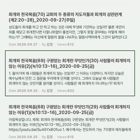
회개와 천국복음(70) 교회의 두 종류의 지도자들과 회개의 상관관계
(계2:20~28)_2020-09-27(주일)
성도들이 회개를 하고 안 하고 하는 것은 대체 무엇에 기인하는 것일까? 물론 개인이
죄를 깨닫고 회개한다면 더할나위없이 좋겠지만, 그렇지 못할 경우에는 어떻게 해야
하는가? 그때에는 자신에게 말씀의 꼴을 나눠주는 말씀사역자에게 그것이 달려있다고
해...
Date
2020.09.27
By
갈렙
Views
912
회개와 천국복음(69) 구원얻는 회개란 무엇인가(30) 사람들이 회개하지
않는 이유(2)(눅10:13~16)_2020-09-25(금)
1. 들어가며 왜 사람들은 회개하지 않는 것일까? 그 이유는 다양하다. 하지만 오늘은
예수님께서 던진 그 질문을 우리에게 던져볼 것이다. 그래서 오늘날 왜 사람들은
회개하지 않는 것인지를 알아볼 것이다. 사람들은 왜 회개하지 아니하는가? 회개가
귀찮아...
Date
2020.09.25
By
갈렙
Views
922
회개와 천국복음(68) 구원얻는 회개란 무엇인가(29) 사람들이 회개하지
않는 이유(1)(눅10:13~16)_2020-09-25(금)
아침묵상입니다. 제목: 회개와 천국복음(68) 구원얻는 회개란 무엇인가(29) 사람들이
회개하지 않는 이유(1)(눅10:13~16)_2020-09-25(금)
https://youtu.be/Su46Yx8Ofuo 1. 예수께서는 전도하러 가는 70명의 제자들에게
어떤 말씀을 하셨나요? 예수께서는 70명...
Date
2020.09.25
By
갈렙
Views
915