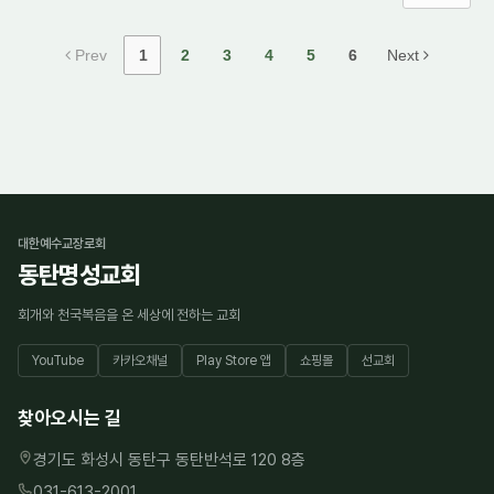
Prev
1
2
3
4
5
6
Next
대한예수교장로회
동탄명성교회
회개와 천국복음을 온 세상에 전하는 교회
YouTube
카카오채널
Play Store 앱
쇼핑몰
선교회
찾아오시는 길
경기도 화성시 동탄구 동탄반석로 120 8층
031-613-2001