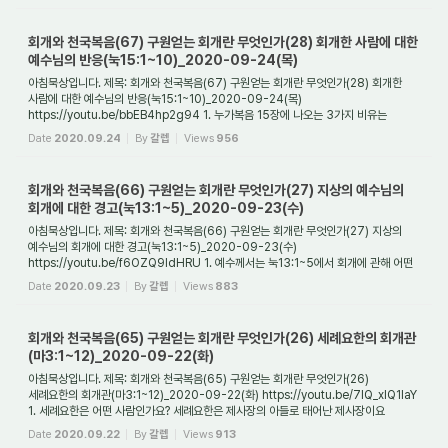
회개와 천국복음(67) 구원얻는 회개란 무엇인가(28) 회개한 사람에 대한
예수님의 반응(눅15:1~10)_2020-09-24(목)
아침묵상입니다. 제목: 회개와 천국복음(67) 구원얻는 회개란 무엇인가(28) 회개한
사람에 대한 예수님의 반응(눅15:1~10)_2020-09-24(목)
https://youtu.be/bbEB4hp2g94 1. 누가복음 15장에 나오는 3가지 비유는
무엇이며 왜 주어진 것인가요? 누가복음 15장...
Date
2020.09.24
By
갈렙
Views
956
회개와 천국복음(66) 구원얻는 회개란 무엇인가(27) 지상의 예수님의
회개에 대한 경고(눅13:1~5)_2020-09-23(수)
아침묵상입니다. 제목: 회개와 천국복음(66) 구원얻는 회개란 무엇인가(27) 지상의
예수님의 회개에 대한 경고(눅13:1~5)_2020-09-23(수)
https://youtu.be/f6OZQ9IdHRU 1. 예수께서는 눅13:1~5에서 회개에 관해 어떤
말씀을 해 주셨나요? 예수께서는 당시 이...
Date
2020.09.23
By
갈렙
Views
883
회개와 천국복음(65) 구원얻는 회개란 무엇인가(26) 세례요한의 회개관
(마3:1~12)_2020-09-22(화)
아침묵상입니다. 제목: 회개와 천국복음(65) 구원얻는 회개란 무엇인가(26)
세례요한의 회개관(마3:1~12)_2020-09-22(화) https://youtu.be/7lQ_xIQ1IaY
1. 세례요한은 어떤 사람인가요? 세례요한은 제사장의 아들로 태어난 제사장이요
(눅1:5,24~25) 또한 선지...
Date
2020.09.22
By
갈렙
Views
913