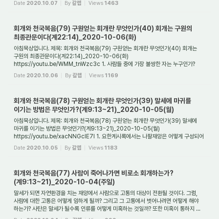
Date
2020.10.07
By
갈렙
Views
1463
회개와 천국복음(79) 구원얻는 회개란 무엇인가(40) 회개는 구원의
최종관문이다(계22:14)_2020-10-06(화)
아침묵상입니다. 제목: 회개와 천국복음(79) 구원얻는 회개란 무엇인가(40) 회개는
구원의 최종관문이다(계22:14)_2020-10-06(화)
https://youtu.be/WMM_tnWzc3c 1. 사람들 중에 가장 불쌍한 자는 누구인가?
사람들 중에 가장 불쌍한 사람은 누구일까요? 혹시 ...
Date
2020.10.06
By
갈렙
Views
1169
회개와 천국복음(78) 구원얻는 회개란 무엇인가(39) 말세에 마귀를
이기는 방법은 무엇인가?(계9:13~21)_2020-10-05(월)
아침묵상입니다. 제목: 회개와 천국복음(78) 구원얻는 회개란 무엇인가(39) 말세에
마귀를 이기는 방법은 무엇인가?(계9:13~21)_2020-10-05(월)
https://youtu.be/xacNNGcIE7I 1. 요한계시록에서는 나팔재앙은 어떻게 구성되어
있나요? 요한계시록에서 미래에 ...
Date
2020.10.05
By
갈렙
Views
1183
회개와 천국복음(77) 사람이 죽어나가면 비로소 회개하는가?
(계9:13~21)_2020-10-04(주일)
말세가 되면 자연환경을 치는 재앙에서 사람으로 고통의 대상이 전환될 것이다. 그럼,
사람에 대한 고통은 어떻게 임하게 될까? 그리고 그 고통에서 벗어나려면 어떻게 해야
하는가? 사탄은 말세가 될수록 인류를 어떻게 미혹하는 것일까? 또한 미혹이 통하지 ...