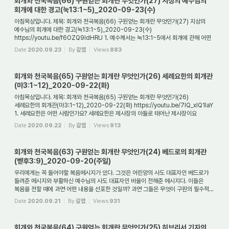
회개와 천국복음(66) 구원얻는 회개란 무엇인가(27) 지상의 예수님의
회개에 대한 경고(눅13:1~5)_2020-09-23(수)
아침묵상입니다. 제목: 회개와 천국복음(66) 구원얻는 회개란 무엇인가(27) 지상의
예수님의 회개에 대한 경고(눅13:1~5)_2020-09-23(수)
https://youtu.be/f6OZQ9IdHRU 1. 예수께서는 눅13:1~5에서 회개에 관해 어떤
말씀을 해 주셨나요? 예수께서는 당시 이...
Date
2020.09.23
By
갈렙
Views
883
회개와 천국복음(65) 구원얻는 회개란 무엇인가(26) 세례요한의 회개관
(마3:1~12)_2020-09-22(화)
아침묵상입니다. 제목: 회개와 천국복음(65) 구원얻는 회개란 무엇인가(26)
세례요한의 회개관(마3:1~12)_2020-09-22(화) https://youtu.be/7lQ_xIQ1IaY
1. 세례요한은 어떤 사람인가요? 세례요한은 제사장의 아들로 태어난 제사장이요
(눅1:5,24~25) 또한 선지...
Date
2020.09.22
By
갈렙
Views
913
회개와 천국복음(63) 구원얻는 회개란 무엇인가(24) 베드로의 회개관
(벧후3:9)_2020-09-20(주일)
우리에게는 꼭 들어야할 복음메시지가 있다. 그것은 어린양의 사도 대표자인 베드로가
들려준 메시지와 부활하신 예수님의 사도 대표자인 바울이 전해준 메시지다. 이들은
복음을 전할 때에 과연 어떤 내용을 선포한 것일까? 과연 그들은 무엇이 구원의 필수적...
Date
2020.09.21
By
갈렙
Views
931
회개와 천국복음(64) 구원얻는 회개란 무엇인가(25) 히브리서 기자의