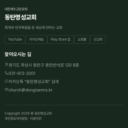
대한예수교장로회
동탄명성교회
회개와 천국복음을 온 세상에 전하는 교회
YouTube
카카오채널
Play Store 앱
쇼핑몰
선교회
찾아오시는 길
경기도 화성시 동탄구 동탄반석로 120 8층
031-613-2001
카카오톡 "
동탄명성교회
" 검색
church@dongtanms.kr
Copyright 2026 © 동탄명성교회
개인정보처리방침
·
이용약관