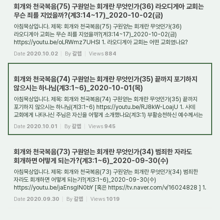
회개와 천국복음(75) 구원얻는 회개란 무엇인가(36) 라오디게아 교회는
무슨 죄를 지었을까?(계3:14~17)_2020-10-02(금)
아침묵상입니다. 제목: 회개와 천국복음(75) 구원얻는 회개란 무엇인가(36)
라오디게아 교회는 무슨 죄를 지었을까?(계3:14~17)_2020-10-02(금)
https://youtu.be/oLRWmz7UHSI 1. 라오디게아 교회는 어떤 교회였나요?
라디오디게아 교회는 A.D.95년경 소아시아...
Date
2020.10.02
By
갈렙
Views
884
회개와 천국복음(74) 구원얻는 회개란 무엇인가(35) 끝까지 포기하지
않으시는 하나님(계3:1~6)_2020-10-01(목)
아침묵상입니다. 제목: 회개와 천국복음(74) 구원얻는 회개란 무엇인가(35) 끝까지
포기하지 않으시는 하나님(계3:1~6) https://youtu.be/RJ8kW-LoajU 1. 사데
교회에게 나타나신 주님은 자신을 어떻게 소개했나요(계3:1) 부활승천하신 예수께서는
사데교회에...
Date
2020.10.01
By
갈렙
Views
945
회개와 천국복음(73) 구원얻는 회개란 무엇인가(34) 범죄한 자라도
회개하면 어떻게 되는가?(계3:1~6)_2020-09-30(수)
아침묵상입니다. 제목: 회개와 천국복음(73) 구원얻는 회개란 무엇인가(34) 범죄한
자라도 회개하면 어떻게 되는가?(계3:1~6)_2020-09-30(수)
https://youtu.be/jaEnsgIN0bY [혹은 https://tv.naver.com/v/16024828 ] 1.
사데교회는 어떤 교회였나요? 사데교회...
Date
2020.09.30
By
갈렙
Views
1019