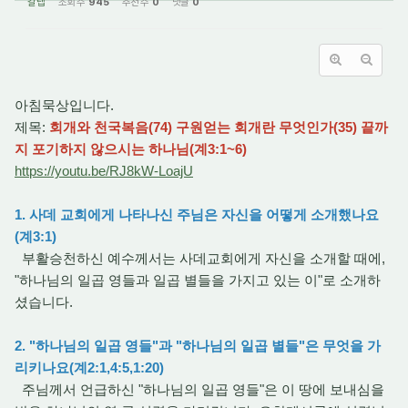
갈렙
조회 수
945
추천 수
0
댓글
0
아침묵상입니다.
제목:
회개와 천국복음(74) 구원얻는 회개란 무엇인가(35) 끝까
지 포기하지 않으시는 하나님(계3:1~6)
https://youtu.be/RJ8kW-LoajU
1. 사데 교회에게 나타나신 주님은 자신을 어떻게 소개했나요
(계3:1)
부활승천하신 예수께서는 사데교회에게 자신을 소개할 때에,
"하나님의 일곱 영들과 일곱 별들을 가지고 있는 이"로 소개하
셨습니다.
2. "하나님의 일곱 영들"과 "하나님의 일곱 별들"은 무엇을 가
리키나요(계2:1,4:5,1:20)
주님께서 언급하신 "하나님의 일곱 영들"은 이 땅에 보내심을