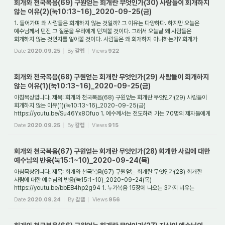
회개와 천국복음(69) 구원얻는 회개란 무엇인가(30) 사람들이 회개하지
않는 이유(2)(눅10:13~16)_2020-09-25(금)
1. 들어가며 왜 사람들은 회개하지 않는 것일까? 그 이유는 다양하다. 하지만 오늘은
예수님께서 던진 그 질문을 우리에게 던져볼 것이다. 그래서 오늘날 왜 사람들은
회개하지 않는 것인지를 알아볼 것이다. 사람들은 왜 회개하지 아니하는가? 회개가
귀찮아...
Date
2020.09.25
By
갈렙
Views
922
회개와 천국복음(68) 구원얻는 회개란 무엇인가(29) 사람들이 회개하지
않는 이유(1)(눅10:13~16)_2020-09-25(금)
아침묵상입니다. 제목: 회개와 천국복음(68) 구원얻는 회개란 무엇인가(29) 사람들이
회개하지 않는 이유(1)(눅10:13~16)_2020-09-25(금)
https://youtu.be/Su46Yx8Ofuo 1. 예수께서는 전도하러 가는 70명의 제자들에게
어떤 말씀을 하셨나요? 예수께서는 70명...
Date
2020.09.25
By
갈렙
Views
915
회개와 천국복음(67) 구원얻는 회개란 무엇인가(28) 회개한 사람에 대한
예수님의 반응(눅15:1~10)_2020-09-24(목)
아침묵상입니다. 제목: 회개와 천국복음(67) 구원얻는 회개란 무엇인가(28) 회개한
사람에 대한 예수님의 반응(눅15:1~10)_2020-09-24(목)
https://youtu.be/bbEB4hp2g94 1. 누가복음 15장에 나오는 3가지 비유는
무엇이며 왜 주어진 것인가요? 누가복음 15장...
Date
2020.09.24
By
갈렙
Views
956