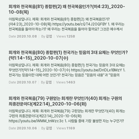
회개와 천국복음(81) 종합편(2) 왜 천국복음인가?(마4:23)_2020-
10-08(목)
아침묵상입니다. 제목: 회개와 천국복음(81) 종합편(2) 왜 천국복음인가?
(마4:23)_2020-10-08(목) https://youtu.be/cQT4J2OQFBY 1. 왜 우리는
천국복음을 들어야 하는가? 왜 우리는 천국복음을 들어야 할까요? 그것은 예수께서
전파하셨던 복음이 "천국복음"...
Date
2020.10.08
By
갈렙
Views
1258
회개와 천국복음(80) 종합편(1) 천국가는 믿음의 3대 요체는 무엇인가?
(막1:14~15)_2020-10-07(수)
아침묵상입니다. 제목: 회개와 천국복음(80) 종합편(1) 천국가는 믿음의 3대 요체는
무엇인가?(막1:14~15)_2020-10-07(수) https://youtu.be/DriDLx1BMzY 1.
천국가는 믿음이란 대체 어떤 것인가? 천국가는 믿음은 "믿음의 내용"과 "믿음의
방법"과 "믿음의 시...
Date
2020.10.07
By
갈렙
Views
1463
회개와 천국복음(79) 구원얻는 회개란 무엇인가(40) 회개는 구원의
최종관문이다(계22:14)_2020-10-06(화)
아침묵상입니다. 제목: 회개와 천국복음(79) 구원얻는 회개란 무엇인가(40) 회개는
구원의 최종관문이다(계22:14)_2020-10-06(화)
https://youtu.be/WMM_tnWzc3c 1. 사람들 중에 가장 불쌍한 자는 누구인가?
사람들 중에 가장 불쌍한 사람은 누구일까요? 혹시 ...
Date
2020.10.06
By
갈렙
Views
1169