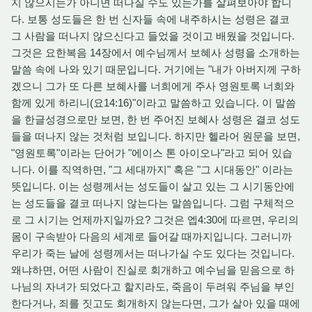
지 않으시는가 아니면 떠나실 수도 있는가를 살펴보아야 합니
다. 보통 성도들은 한 번 신자들 속에 내주하시는 성령은 결코
그 사람을 떠나지 않으신다고 들었을 것이고 배웠을 것입니다.
그것은 요한복음 14장에서 예수님께서 보혜사 성령을 소개하는
말씀 속에 나와 있기 때문입니다. 거기에는 "내가 아버지께 구하
겠으니 그가 또 다른 보혜사를 너희에게 주사 영원토록 너희와
함께 있게 하리니(요14:16)"이라고 말씀하고 있습니다. 이 말씀
을 한글성경으로만 보면, 한 번 주어진 보혜사 성령은 결코 성도
들을 떠나지 않는 것처럼 보입니다. 하지만 헬라어 원문을 보면,
"영원토록"이라는 단어가 "에이스 톤 아이오나"라고 되어 있습
니다. 이를 직역하면, "그 세대까지" 혹은 "그 시대동안" 이라는
뜻입니다. 이는 성령께서는 성도들이 살고 있는 그 시기동안에
는 성도들을 결코 떠나지 않는다는 말씀입니다. 그럼 구체적으
로 그 시기는 언제까지일까요? 그것은 엡4:30에 따르면, 우리의
몸이 구속받아 다음의 세계로 들어갈 때까지입니다. 그러니까
우리가 죽는 날에 성령께서는 떠나가실 수도 있다는 것입니다.
왜냐하면, 어떤 사람이 진실로 회개하고 예수님을 믿음으로 하
나님의 자녀가 되었다고 할지라도, 죽음이 두려워 주님을 부인
한다거나, 죄를 짓고도 회개하지 않는다면, 그가 살아 있을 때에