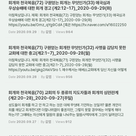
회개와 천국복음(72) 구원얻는 회개는 무엇인가(33) 애국심과
우상숭배에 대한 회개 경고 (계2:12~17)_2020-09-29(화)
아침묵상입니다. 제목: 회개와 천국복음(72) 구원얻는 회개는 무엇인가(33) 애국심과
우상숭배에 대한 회개 경고(계2:12~17)_2020-09-29(화)
https://youtu.be/Omz_qYg9CdA [혹은 https://tv.naver.com/v/16022250
] 1. 버가모교회의 회개는 누구를 향한 것인...
Date
2020.09.29
By
갈렙
Views
964
회개와 천국복음(71) 구원얻는 회개란 무엇인가(32) 사명을 감당치 못한
교회에 대한 충고(계2:1~7)_2020-09-28(월)
아침묵상입니다. 제목: 회개와 천국복음(71) 구원얻는 회개란 무엇인가(32) 사명을
감당치 못한 교회에 대한 충고(계2:1~7)_2020-09-28(월)
https://youtu.be/gkg2AkiVSro 1. 예수께서는 에베소교회에게 당신 자신을 어떻게
소개했나요? 예수께서는 에베소교회...
Date
2020.09.28
By
갈렙
Views
956
회개와 천국복음(70) 교회의 두 종류의 지도자들과 회개의 상관관계
(계2:20~28)_2020-09-27(주일)
성도들이 회개를 하고 안 하고 하는 것은 대체 무엇에 기인하는 것일까? 물론 개인이
죄를 깨닫고 회개한다면 더할나위없이 좋겠지만, 그렇지 못할 경우에는 어떻게 해야
하는가? 그때에는 자신에게 말씀의 꼴을 나눠주는 말씀사역자에게 그것이 달려있다고
해...
Date
2020.09.27
By
갈렙
Views
912