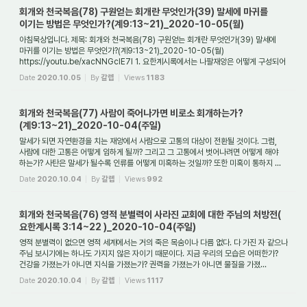
회개와 천국복음(78) 구원얻는 회개란 무엇인가(39) 말세에 마귀를
이기는 방법은 무엇인가?(계9:13~21)_2020-10-05(월)
아침묵상입니다. 제목: 회개와 천국복음(78) 구원얻는 회개란 무엇인가(39) 말세에
마귀를 이기는 방법은 무엇인가?(계9:13~21)_2020-10-05(월)
https://youtu.be/xacNNGcIE7I 1. 요한계시록에서는 나팔재앙은 어떻게 구성되어
있나요? 요한계시록에서 미래에 ...
Date
2020.10.05
By
갈렙
Views
1183
회개와 천국복음(77) 사람이 죽어나가면 비로소 회개하는가?
(계9:13~21)_2020-10-04(주일)
말세가 되면 자연환경을 치는 재앙에서 사람으로 고통의 대상이 전환될 것이다. 그럼,
사람에 대한 고통은 어떻게 임하게 될까? 그리고 그 고통에서 벗어나려면 어떻게 해야
하는가? 사탄은 말세가 될수록 인류를 어떻게 미혹하는 것일까? 또한 미혹이 통하지 ...
Date
2020.10.04
By
갈렙
Views
992
회개와 천국복음(76) 영적 분별력이 사라진 교회에 대한 주님의 처방전(
요한계시록 3:14~22 )_2020-10-04(주일)
영적 분별력이 없으면 영적 세계에서는 거의 죽은 목숨이나 다름 없다. 다 가진 자 같으나
주님 보시기에는 하나도 가지지 않은 자이기 때문이다. 지금 우리의 모습은 어떠한가?
건강을 가졌는가 아니면 지식을 가졌는가? 권력을 가졌는가 아니면 물질을 가졌...
Date
2020.10.04
By
갈렙
Views
1117