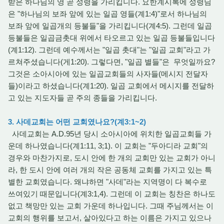
받은 하나님의 영 곧 성령을 가리킵니다. 요한계시록에 성령님
은 "하나님의 보좌 앞에 있는 일곱 영들(계1:4)"로서 하나님의
보좌 앞에 일곱개의 등불들"을 가리킵니다(계4:5). 그런데 일곱
등불들은 일곱금촛대 위에서 타오르고 있는 일곱 등불들입니다
(계1:12). 그런데 예수께서는 "일곱 촛대"는 "일곱 교회"라고 가
르쳐주셨습니다(게1:20). 그렇다면, "일곱 별들"은 무엇일까요?
그것은 소아시아에 있는 일곱교회들의 사자들(메시지 전달자
들)이라고 하셨습니다(계1:20). 일곱 교회에서 메시지를 전달하
고 있는 지도자들 곧 주의 종들을 가리킵니다.
3. 사데교회는 어떤 교회였나요?(계3:1~2)
사데교회는 A.D.95년 당시 소아시아에 위치한 일곱교회들 가
운데 하나였습니다(계1:11, 3;1). 이 교회는 "두아디라 교회"의
경우와 마찬가지로, 도시 안에 한 개의 교회만 있는 교회가 아니
라, 한 도시 안에 여러 개의 작은 공동체 교회를 가지고 있는 특
별한 교회였습니다. 왜냐하면 "사데"라는 지역명이 다 복수로
쓰여있기 때문입니다(계3:1,4). 그런데 이 교회는 칭찬은 하나도
없고 책망만 있는 교회 가운데 하나입니다. 그때 주님께서는 이
교회의 행위를 보고서, 살아있다고 하는 이름은 가지고 있으나