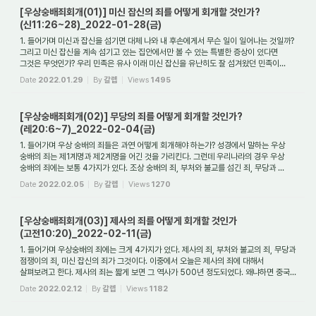
[우상숭배죄회개(01)] 미신 잡신의 죄를 어떻게 회개할 것인가?
(신11:26~28)_2022-01-28(금)
1. 들어가며 미신과 잡신을 섬기면 대체 나와 내 후손에게서 무슨 일이 일어나는 것일까?
그리고 미신 잡신을 계속 섬기고 있는 집안에서만 볼 수 있는 특별한 증상이 있다면
그것은 무엇인가? 우리 민족은 유사 이래 미신 잡신을 유난히도 잘 섬겨왔던 민족이...
Date
2022.01.29
By
갈렙
Views
1495
[우상숭배죄회개(02)] 무당의 죄를 어떻게 회개할 것인가?
(레20:6~7)_2022-02-04(금)
1. 들어가며 우상 숭배의 죄들은 과연 어떻게 회개해야 하는가? 성경에서 말하는 우상
숭배의 죄는 제1계명과 제2계명을 어긴 것을 가리킨다. 그런데 우리나라의 경우 우상
숭배의 죄에는 보통 4가지가 있다. 조상 숭배의 죄, 부처와 불교를 섬긴 죄, 무당과 ...
Date
2022.02.05
By
갈렙
Views
1270
[우상숭배죄회개(03)] 제사의 죄를 어떻게 회개할 것인가
(고전10:20)_2022-02-11(금)
1. 들어가며 우상숭배의 죄에는 크게 4가지가 있다. 제사의 죄, 부처와 불교의 죄, 무당과
점쟁이의 죄, 미신 잡신의 죄가 그것이다. 이중에서 오늘은 제사의 죄에 대해서
살펴보려고 한다. 제사의 죄는 짧게 보면 그 역사가 500년 정도되었다. 왜냐하면 중국...
Date
2022.02.12
By
갈렙
Views
1182