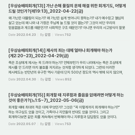
[우상숭배죄회개(13)] 가난 손해 물질의 문제 해결 위한 회개기도, 어떻게
드릴 것인가?(레19:13)_2022-04-22(금)
왜 가난은 대물림이 되는가? 왜 가난은 쉽게 벗어나지 못하는가? 내가 예수믿고 열심히
살고 있는데 왜 나와 내 가정은 주님께 늘 드릴 것이 없는가? 그것이 비단 우리의
믿음없음과 게으름 때문인가? 사회적인 구조 때문인가? 아니면 우리의 사고방식이 잘못
...
Date
2022.04.23
By
갈렙
Views
752
[우상숭배죄회개(14)] 제사의 죄는 대체 얼마나 회개해야 하는가
(계2:20~23)_2022-04-29(금)
죽은 조상에게 제사는 꼭 드려야 하는가? 언제부턴가 우리 나라에서는 죽은 조상에게
제사를 안 드리면 마치 불효를 저지르는 것처럼 생각하게 되었다. 그런데 이러한
제사제도는 반만년의 유구한 역사 가운데 단지 500년 정도의 역사 밖에 되지 않으며,
이것...
Date
2022.04.30
By
갈렙
Views
852
[우상숭배죄회개(15)] 회개할 때 지루함과 졸음을 없애려면 어떻게 하는
것이 좋은가?(느1:5~7)_2022-05-06(금)
회개할 때에 최대의 적은 대체 무엇인가? 그것은 "꼭 이렇게까지 회개해야 하는가?"
하는 의구심도 있을 것이고, 가족이나 지인들의 반대도 있을 것이다. 그리고
회개하다보면 같은 죄를 계속해서 반복해야 하니 지루함과 답답함도 있을 것이다.
그리고 무엇보...
Date
2022.05.07
By
갈렙
Views
753