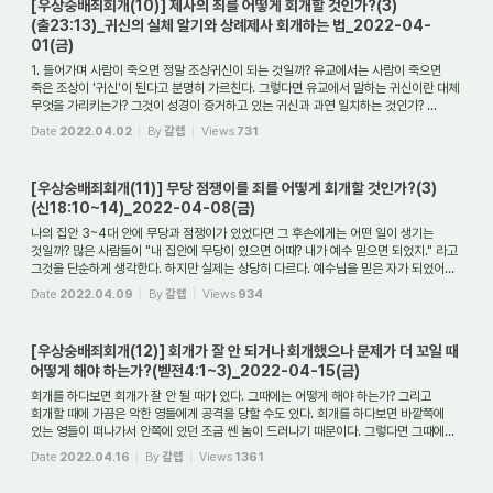
[우상숭배죄회개(10)] 제사의 죄를 어떻게 회개할 것인가?(3)
(출23:13)_귀신의 실체 알기와 상례제사 회개하는 법_2022-04-
01(금)
1. 들어가며 사람이 죽으면 정말 조상귀신이 되는 것일까? 유교에서는 사람이 죽으면
죽은 조상이 '귀신'이 된다고 분명히 가르친다. 그렇다면 유교에서 말하는 귀신이란 대체
무엇을 가리키는가? 그것이 성경이 증거하고 있는 귀신과 과연 일치하는 것인가? ...
Date
2022.04.02
By
갈렙
Views
731
[우상숭배죄회개(11)] 무당 점쟁이를 죄를 어떻게 회개할 것인가?(3)
(신18:10~14)_2022-04-08(금)
나의 집안 3~4대 안에 무당과 점쟁이가 있었다면 그 후손에게는 어떤 일이 생기는
것일까? 많은 사람들이 "내 집안에 무당이 있으면 어때? 내가 예수 믿으면 되었지." 라고
그것을 단순하게 생각한다. 하지만 실제는 상당히 다르다. 예수님을 믿은 자가 되었어...
Date
2022.04.09
By
갈렙
Views
934
[우상숭배죄회개(12)] 회개가 잘 안 되거나 회개했으나 문제가 더 꼬일 때
어떻게 해야 하는가?(벧전4:1~3)_2022-04-15(금)
회개를 하다보면 회개가 잘 안 될 때가 있다. 그때에는 어떻게 해야 하는가? 그리고
회개할 때에 가끔은 악한 영들에게 공격을 당할 수도 있다. 회개를 하다보면 바깥쪽에
있는 영들이 떠나가서 안쪽에 있던 조금 쎈 놈이 드러나기 때문이다. 그렇다면 그때에...
Date
2022.04.16
By
갈렙
Views
1361