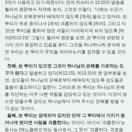
3개가 사용되고 있기 때문이다. 먼저 히브리서 12:15의 말씀을
헬라어 원문에서 직역해 보자. 그것은 이렇다. "너희는 누군가
하나님의 은혜로부터 배제되지 않도록 [계속] 돌보고 있어라. 쓴
뿌리가 위로 돋아나서 [계속] 괴롭히지 않도록 [하라]. 그리고 이
것(쓴 뿌리)을 통하여 많은 자들이 더러워지게 되지 않도록 [하
라](히12:15)" 그렇다. 헬라어 원문을 보면, 쓴 뿌리와 관련된 3
가지 것이 등장하고 있음을 본다. 그것을 하나하나씩 분석해 보
면 우리는 쓴 뿌리가 무엇을 의미하는지를 짐작할 수 있을 것이
다.
첫째, 쓴 뿌리가 있으면 그것이 하나님의 은혜를 가로막는 도
구가 된다
고 말씀하고 있다(히12:15). 히12:15의 맨 앞부분을 보
면, 성도들이 하나님의 은혜로부터 배제되지 않도록 성도들은
돌봄이 필요하다고 말한다. 그러므로 쓴 뿌리는 하나님의 은혜
를 차단하는 아주 나쁜 역할을 감당하고 있는 것이다. 이것이 많
으면 많을수록 성도는 하나님께서 거저 주시는 은혜를 받을 수
가 없는 것이다.
둘째, 쓴 뿌리는 잠재되어 있지만 만약 그 뿌리에서 가지가 돋
아나게 된다면 사람을 괴롭힌다
는 것이다. 여기서 '괴롭힌다'는
동사는 [에노클레오'라는 동사로서, 그 뜻이 '괴롭히다. 괴로움