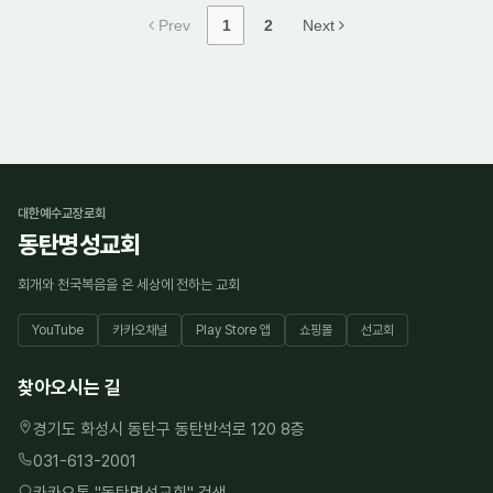
Prev
1
2
Next
대한예수교장로회
동탄명성교회
회개와 천국복음을 온 세상에 전하는 교회
YouTube
카카오채널
Play Store 앱
쇼핑몰
선교회
찾아오시는 길
경기도 화성시 동탄구 동탄반석로 120 8층
031-613-2001