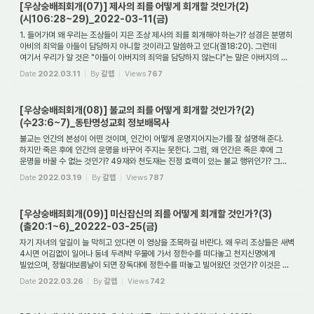
[우상숭배죄회개(07)] 제사의 죄를 어떻게 회개할 것인가(2)
(시106:28~29)_2022-03-11(금)
1. 들어가며 왜 우리는 조상들이 지은 조상 제사의 죄를 회개해야 하는가? 성경은 분명히
아비의 죄악을 아들이 담당하지 아니할 것이라고 말씀하고 있다(겔18:20). 그런데
여기서 우리가 알 것은 "아들이 아버지의 죄악을 담당하지 않는다"는 말은 아버지의 ...
Date
2022.03.11
By
갈렙
Views
767
[우상숭배죄회개(08)] 불교의 죄를 어떻게 회개할 것인가?(2)
(수23:6~7)_동탄명성교회 정보배목사
불교는 인간의 본성이 어떤 것이며, 인간이 어떻게 운명지어지는가를 잘 설명해 준다.
하지만 죽은 후에 인간의 운명을 바꾸어 주지는 못한다. 그럼, 왜 인간은 죽은 후에 그
운명을 바꿀 수 없는 것인가? 49재와 천도재는 진정 효력이 있는 불교 행위인가? 그...
Date
2022.03.19
By
갈렙
Views
787
[우상숭배죄회개(09)] 미신잡신의 죄를 어떻게 회개할 것인가?(3)
(출20:1~6)_20222-03-25(금)
자기 자녀의 앞길이 늘 막히고 있다면 이 영상을 조목하길 바란다. 왜 우리 조상들은 새벽
4시면 어김없이 일어나 동네 두레박 우물에 가서 정한수를 떠다놓고 천지신명에게
빌었으며, 정월대보름날이 되면 장독대에 정한수를 떠놓고 빌어왔던 것인가? 이것은 ...
Date
2022.03.26
By
갈렙
Views
742