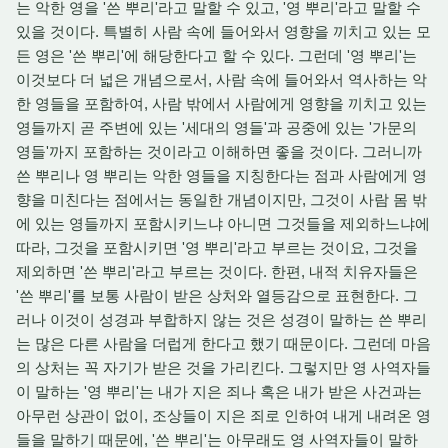
는 악한 영을 '쓴 뿌리'라고 말할 수 있고, '영 뿌리'라고 말할 수
있을 것이다. 특별히 사람 속에 들어와서 영향을 끼치고 있는 모
든 영은 '쓴 뿌리'에 해당한다고 할 수 있다. 그런데 '영 뿌리'는
이것보다 더 넓은 개념으로서, 사람 속에 들어와서 역사하는 악
한 영들을 포함하여, 사람 밖에서 사람에게 영향을 끼치고 있는
영들까지 곧 주변에 있는 '세대의 영들'과 공중에 있는 '가문의
영들'까지 포함하는 것이라고 이해하면 좋을 것이다. 그러니까
쓴 뿌리나 영 뿌리는 악한 영들을 지칭한다는 점과 사람에게 영
향을 미친다는 점에서는 동일한 개념이지만, 그것이 사람 몸 밖
에 있는 영들까지 포함시키느냐 아니면 그것들을 제외하느냐에
따라, 그것을 포함시키면 '영 뿌리'라고 부르는 것이요, 그것을
제외하면 '쓴 뿌리'라고 부르는 것이다. 한편, 내적 치유자들은
'쓴 뿌리'를 보통 사람이 받은 상처와 열등감으로 표현한다. 그
러나 이것이 성경과 부합하지 않는 것은 성경이 말하는 쓴 뿌리
는 많은 다른 사람을 더럽게 한다고 했기 때문이다. 그런데 마음
의 상처는 꼭 자기가 받은 것을 가리킨다. 그렇지만 영 사역자들
이 말하는 '영 뿌리'는 내가 지은 죄나 혹은 내가 받은 사건과는
아무런 상관이 없이, 조상들이 지은 죄로 인하여 내게 내려온 영
들을 말하기 때문에, '쓴 뿌리'는 아무래도 영 사역자들이 말하