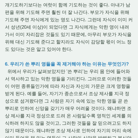
개기도하기보다는 여럿이 함께 기도하는 것이 좋다. 아내가 남
편을 위해 기도해 주면 훨씬 더 잘 나간다. 부모가 자식을 위해
기도해 주면 자식에게 있는 영도 나간다. 그런데 자식이 이미 커
서 성년(20세 이상)이 되었다면 그 자식에게는 악한 영이 내려
가서 이미 자리잡은 것들도 있기 때문에, 아무리 부모가 자식을
위해 대신 기도해 준다고 할지라도 자식이 감당할 몫이 어느 정
도 있다는 것은 알고 있어야 한다.
6. 우리가 쓴 뿌리 영들을 꼭 제거해야 하는 이유는 무엇인가?
위에서 우리가 살펴보았지만 '쓴 뿌리'는 우리 몸 안에 들어와
서 역사하고 있는 악한 영들을 가리킨다. 그러므로 이러한 것들
이 어떤 종류들인가에 따라 자신과 자신의 가문은 크게 영향을
받게 된다. 예를 들어, 자기가 종손으로서 조상 제사를 지극 정
성으로 섬겨왔다면 그 사람은 자기 속에 있는 악한 영들 곧 쓴
뿌리로 인하여 신앙을 갖기가 매우 어려울 것이다. 왜냐하면 조
상 제사를 지극 정성으로 드려 온 사람일수록 영적인 세계를 의
식하려 하지도 않을 것이고, 그러한 것들을 잘 믿으려고도 하지
않기 때문이다. 왜냐하면 조상 제사로 인하여 자기의 머리 속에
이미 들어온 채 있는 영들이 그 사람의 신앙을 방해하고 불신앙