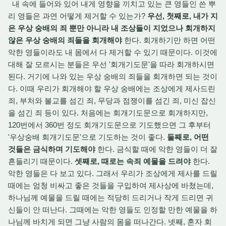
내 속에 들어와 있어 내게 영향을 끼치고 있는 큰 영들인 쓴 뿌
리 영들은 과연 어떻게 제거할 수 있는가?
우선, 첫째로, 내가 지
은 우상 숭배의 죄 뿐만 아니라 내 조상들이 지었으나 회개하지
않은 우상 숭배의 죄들을 회개해야
한다. 회개하기만 하면 어떤
악한 영들이라도 내 몸에서 다 제거할 수 있기 때문이다. 이것에
대해 잘 모르시는 분들은 우선 '회개기도문'을 따라 회개하시면
된다. 거기에 나와 있는 우상 숭배의 죄들을 회개하면 되는 것이
다. 이때 우리가 회개해야 할 우상 숭배에는 조상에게 제사드린
죄, 부처와 불교를 섬긴 죄, 무당과 점쟁이를 섬긴 죄, 미신 잡신
을 섬긴 죄 등이 있다. 처음에는 회개기도문으로 회개하지만,
120번에서 360번 정도 회개기도문으로 기도했으면 그 후부터
'우상숭배 회개기도문'으로 기도하는 것이 좋다.
둘째로, 어떤
것들은 금식하며 기도해야
한다. 금식할 때에 악한 영들이 더 잘
흔들리기 때문이다.
셋째로, 때로는 속죄 예물을 드려야
한다.
악한 영들은 다 보고 있다. 그래서 우리가 조상에게 제사를 드릴
때에는 엄청 비싸고 좋은 것들을 구입하여 제사상에 바쳤는데,
하나님께 예물을 드릴 때에는 적당히 드리거나 작게 드리면 귀
신들이 안 떠난다. 그때에는 악한 영들도 인정할 만한 예물을 하
나님께 바치게 되면 그냥 사람의 몸을 떠나간다. 넷째, 혼자 회