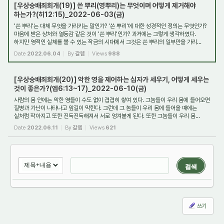
[우상숭배죄회개(19)] 쓴 뿌리(영뿌리)는 무엇이며 어떻게 제거해야
하는가?(히12:15)_2022-06-03(금)
'쓴 뿌리'는 대체 무엇을 가리키는 말인가? '쓴 뿌리'에 대한 성경적인 정의는 무엇인가?
마음에 받은 상처와 열등감 같은 것이 '쓴 뿌리'인가? 과거에는 그렇게 생각하였다.
하지만 영적인 실체를 볼 수 있는 작금의 시대에서 그것은 쓴 뿌리의 일부만을 가리...
Date
2022.06.04
By
갈렙
Views
988
[우상숭배죄회개(20)] 악한 영을 제어하는 십자가 세우기, 어떻게 세우는
것이 좋은가?(엡6:13~17)_2022-06-10(금)
사람의 몸 안에는 악한 영들이 수도 없이 겹겹히 쌓여 있다. 그놈들이 우리 몸에 들어오면
질병과 가난이 나타나고 앞길이 막힌다. 그런데 그 놈들이 우리 몸에 들어올 때에는
실처럼 작아지고 또한 진득진득해져서 서로 엉겨붙게 된다. 또한 그놈들이 우리 몸...
Date
2022.06.11
By
갈렙
Views
621
검색
쓰기