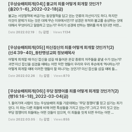
[우상숭배죄회개(04)] 불교의 죄를 어떻게 회개할 것인가?
(출20:1~6)_2022-02-18(금)
불교는 서양철학에 버금가는 동양철학을 담고 있는 인류의 자산이기도 하다. 하지만
이것이 문제가 되는 것은 대체 무슨 이유에서인가? 성경은 부처와 불교를 숭상하는 것에
대해서 무엇이라고 말씀하고 있는가? 우리가 성경에 반하는 행위를 하게 된다면 어떤...
Date
2022.02.19
By
갈렙
Views
1134
[우상숭배죄회개(05)] 미신잡신의 죄를 어떻게 회개할 것인가?(2)
(신4:39~40)_동탄명성교회 정보배목사
어떻게 회개할 때 미신 잡신을 섬길 때 들어온 온갖 종류의 저주들을 끝낼 수가 있는가?
과연 미신 잡신을 섬겼을 때에는 어떤 악한 영들이 우리와 우리 후손에게 역사하는가?
어떻게 회개할 때에 이러한 영들이 잘 떠나가는 것인가? 미신 잡신을 섬길 때에 들...
Date
2022.02.26
By
갈렙
Views
870
[우상숭배죄회개(06)] 무당 점쟁이를 죄를 어떻게 회개할 것인가?(2)
(행16:16~18)_2022-03-04(금)
1. 들어가며 사람이 짓는 우상숭배의 죄들 가운데에는 '무당 점쟁이'를 믿고 섬기는 죄가
있다. 이 죄는 다른 죄들에 비해 어떤 특성들을 가지고 있는가? 그리고 우리 짓고 있는
무당 점쟁이의 죄들에는 어떤 것들이 있으며, 이 죄들을 짓게 되면 우리는 어떤 ...
Date
2022.03.05
By
갈렙
Views
855