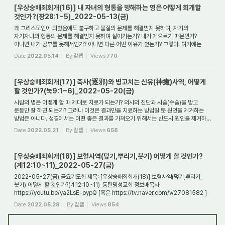
[우상숭배죄회개(16)] 내 자녀의 형통을 방해하는 영은 어떻게 회개할
것인가?(창28:1~5)_2022-05-13(금)
왜 그리스도인이 되었음에도 불구하고 물질의 문제를 해결받지 못하며, 자기와
자기자녀의 형통의 문제를 해결받지 못하며 살아가는가? 내가 게으르기 때문인가?
아니면 내가 공부를 못해서인가? 아니면 다른 어떤 이유가 있는가? 그렇다. 여기에는
다른 어떤 ...
Date
2022.05.14
By
갈렙
Views
770
[우상숭배죄회개(17)] 축사(逐邪)와 병고치는 신유(神癒)사역, 어떻게
할 것인가?(눅9:1~6)_2022-05-20(금)
사람의 병은 어떻게 할 때 제대로 치료가 되는가? 의사의 진단과 시술(수술)을 받고
운동만 잘 하면 되는가? 그러나 이것은 결과만을 치료하는 방법일 뿐 원인을 제거하는
방법은 아니다. 성경에서는 어떤 좋은 결과를 가져오기 위해서는 반드시 원인을 제거하...
Date
2022.05.21
By
갈렙
Views
658
[우상숭배죄회개(18)] 보혈사역(덮기,뿌리기,붓기) 어떻게 할 것인가?
(계12:10~11)_2022-05-27(금)
2022-05-27(금) 금요기도회 제목: [우상숭배죄회개(18)] 보혈사역(덮기,뿌리기,
붓기) 어떻게 할 것인가?(계12:10~11)_동탄명성교회 정보배목사
https://youtu.be/ya2LsE-pypQ [혹은 https://tv.naver.com/v/27081582 ]
1. 들어가며 예수님의 피가 하는 일은 대...
Date
2022.05.28
By
갈렙
Views
854