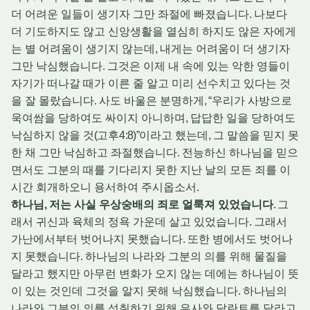
더 어려운 일들이 생기자 그만 좌절에 빠졌습니다
.
나보다
더 기도하지도 않고 신앙생활을 열심히 하지도 않은 자에게
는 별 어려움이 생기지 않는데
,
내게는 어려움이 더 생기자
그만 낙심했습니다
.
그것은 이제 내 속에 있는 악한 영들이
자기가 떠나갈 때가 이른 줄 알고 미리 선수치고 있다는 것
을 잘 몰랐습니다
.
사도 바울은 분명하게
, “
우리가 사방으로
욱여쌈을 당하여도 싸이지 아니하며
,
답답한 일을 당하여도
낙심하지 않을 것
(
고후
4:8)”
이라고 했는데
,
그 말씀을 믿지 못
한 채 그만 낙심하고 좌절했습니다
.
전능하신 하나님을 믿으
면서도 그분의 때를 기다리지 못한 지난 날의 모든 죄를 이
시간 회개하오니 용서하여 주시옵소서
.
하나님
,
저는 사실 우상숭배의 죄로 얼룩져 있었습니다
.
그
래서 귀신과 육체의 정욕 가운데 살고 있었습니다
.
그래서
가난에서부터 벗어나지 못했습니다
.
또한 병에서도 벗어나
지 못했습니다
.
하나님의 나라와 그분의 의를 위해 물질을
달라고 했지만 아무런 변화가 오지 않는 데에는 하나님이 뜻
이 있는 것인데 그것을 알지 못해 낙심했습니다
.
하나님의
나라와 그분의 의를 성취하기 위해 은사와 달란트를 달라고