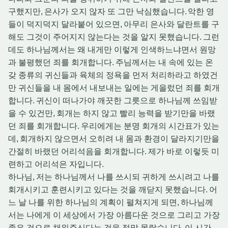
구했지만
,
은사가 오지 않자 또 그만 낙심했습니다
.
악한 영
들이 덕지덕지 달라붙어 있으면
,
아무리 은사와 달란트를 구
해도 그것이 주어지지 않는다는 것을 알지 못했습니다
.
그런
데도 하나님께서는 왜 내게만 이렇게 인색하느냐면서 원망
과 불평했던 죄를 회개합니다
.
주님께서는 내 속에 있는 온
갖 종류의 귀신들과 육체의 정욕을 먼저 처리하라고 하였건
만 귀신들을 내 몸에서 내보내는 일에는 게을렀던 죄를 회개
합니다
.
귀신이 떠나가야 깨끗한 그릇으로 하나님께 쓰임받
을 수 있건만
,
회개는 하지 않고 빨리 능력을 받기만을 바랬
던 죄를 회개합니다
.
우리에게는 분명 회개의 시간표가 있는
데
,
회개하지 않으면서 오히려 내 몸과 환경이 달라지기만을
간절히 바랬던 어리석음을 회개합니다
.
제가 바로 이렇듯 미
련하고 어리석은 자입니다
.
하나님
,
저는 하나님께서 나를 쓰시되 귀하게 쓰시려고 나를
회개시키고 훈련시키고 있다는 것을 깨닫지 못했습니다
.
어
느 날 나를 위한 하나님의 계획이 펼쳐지게 되면
,
하나님께
서는 나에게 이 세상에서 가장 아름다운 것으로 그리고 가장
좋은 것으로 채워주신다는 것을 정말 몰랐습니다
.
이 시간