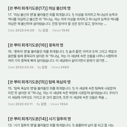
[쓴 뿌리 회개기도문(17)] 의심 불신의 영
17. ‘의심 불신의 영’을 불러들인 죄를 회개합니다. 1) 이성을 의지하고 하나님의 능력과
역사를 의심하고 불신한 죄 “하나님, 저는 저의 이성을 의지하고 하나님의 능력과 역사를
의심한 채 불신하며 살아왔습니다. 진정 믿어야 할 것은 믿지 않고, 믿어서는 ...
Date
2023.04.08
By
갈렙
Views
1945
[쓴 뿌리 회개기도문(16)] 중독의 영
16. ‘중독의 영’을 불러들인 죄를 회개합니다. 1) 술과 흡연, 마약과 도박 그리고 게임과
음란물 등에 중독되어 살아온 죄 “하나님, 저는 이 세상에 속한 것들을 너무나 사랑하여
여러 가지 중독에 빠져 살아왔습니다. 이 세상에서 살아가면서 문제가 생기면 ...
Date
2023.03.25
By
갈렙
Views
2480
[쓴 뿌리 회개기도문(15)] 탐욕 욕심의 영
15. ‘탐욕 욕심의 영’을 불러들인 죄를 회개합니다. 1) 이 세상에 속한 탐욕에 사로잡혀
미친 듯 살아온 죄 “하나님, 저는 이 세상에 속한 욕망에 사로잡혀 살아왔습니다. 우리가
이 세상에 아무것도 가지고 온 것이 없으며, 또한 이 세상에 속한 것들은 죽을 ...
Date
2023.03.11
By
갈렙
Views
1954
[쓴 뿌리 회개기도문(14)] 시기 질투의 영
13. ‘시기 질투의 영’을 불러들인 죄를 회개합니다. 1) 옹졸하여 남이 잘 되고 잘 사는