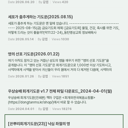
죄였...
Date
2026.06.20
By
갈렙
Views
420
세포가 춤추게하는 기도문(2025.08.15)
세포가 춤추게 하는 기도문은 맨 밑에 있습니다. -----------------------------
---- 2025-08-15(금) 금요기도회 제목: [금요기도회] 물질, 건강, 축사를 위한 기도,
어떻게 드리는 것이 좋을까?(막11:22~24)_동탄명성교회 정보배목사
https://youtu.be/LB2R8R...
Date
2026.05.14
By
갈렙
Views
1030
영의 선포 기도문(2026.01.22)
여기 아직도 잠자고 있는 거듭난 성도의 영을 깨우기 위한 "영의 선포 기도문"을
공개합니다. 이 "영의 선포 기도문"은 회개기도문으로 1,000번 이상 기도하시고,
사역자에게 사역을 받아서 귀신들이 우리 몸에서 거의 다 제거된 다음에, 사역자의
도움없이 혼...
Date
2026.01.26
By
갈렙
Views
1851
우상숭배 회개기도문 v1.7 전체 파일 다운로드_2024-04-01(월)
우상숭배 회개기도문(인쇄본) 책자 구입은 <회개와천국복음쇼핑몰>
(https://dongtanms.kr/shop/)에서 바로 할 수 있습니다.
Date
2024.04.01
By
갈렙
Views
18276
[쓴뿌리회개기도문(23)] 낙심 좌절의 영