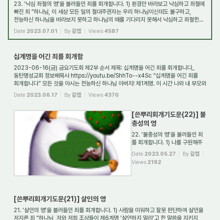
23. ‘낙심 좌절의 영’을 불러들인 죄를 회개합니다. 1) 환경만 바라보고 낙심하고 좌절에
빠진 죄 “하나님, 이 세상 모든 일의 절대주권자는 우리 하나님이신데도 불구하고,
전능하신 하나님을 바라보지 못하고 하나님의 때를 기다리지 못해서 낙심하고 좌절한...
Date
2023.07.01
By
갈렙
Views
4587
십계명을 어긴 죄를 회개함
2023-06-16(금) 금요기도회 제2부 순서 제목: 십계명을 어긴 죄를 회개합니다_
동탄명성교회 정보배목사 https://youtu.be/ShhTo--x4Sc “십계명을 어긴 죄를
회개합니다” 모든 것을 아시는 전능하신 하나님 아버지! 제1계명. 이 시간 나와 내 부모와
조상들이 ...
Date
2023.06.17
By
갈렙
Views
4370
[쓴뿌리회개기도문(22)] 불
충성의 영
22. ‘불충성의 영’을 불러들인 죄
를 회개합니다. 1) 나를 구원해주
신 하나님께 적극적으로 보답하며
Date
2023.05.27
By
갈렙
살지 못한 죄 “하나님, 저는 나를
Views
2192
구원해주신 하나님께 적극적으로
보답하며 살지를 못했습니다. 나를
구원하기 위해 자신의 목숨을 바치
신 우리 주 예수님께...
[쓴뿌리회개기도문(21)] 살인의 영
21. ‘살인의 영’을 불러들인 죄를 회개합니다. 1) 사람을 미워하고 잘못 판단하여 살인을
저지른 죄 “하나님, 저와 저희 조상들이 제6계명 ‘살인하지 말라’고 한 말씀을 지키지