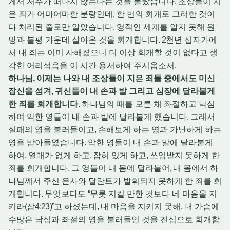
게서 저주가 떠나지 않는다는 것을 몰랐습니다
.
조상들이 지
은 죄가 어마어마한 분량인데
,
한 번의 회개로 그러한 것이
다 처리된 줄로만 알았습니다
.
영적인 세계를 알지 못해 원
망과 불평 가운데 살아온 것을 회개합니다
. 2
천년 십자가에
서 내 죄는 이미 사해졌으니 더 이상 회개할 것이 없다고 생
각한 어리석음을 이 시간 용서하여 주시옵소서
.
하나님
,
이제는 나와 내 조상들이 지은 죄들 중에서도 미신
잡신을 섬겨
,
귀신들이 내 손과 발 그리고 심장에 달라붙게
한 죄를 회개합니다
.
하나님의 때를 모른 채 좌절하고 낙심
하여 악한 영들이 내 손과 발에 달라붙게 했습니다
.
그래서
실패의 영을 불러들이고
,
손해보게 하는 영과 가난하게 하는
영을 받아들였습니다
.
악한 영들이 내 손과 발에 달라붙게
하여
,
열매가 없게 하고
,
잡혀 있게 하고
,
쓰임받지 못하게 한
죄를 회개합니다
.
그 영들이 내 몸에 달라붙어
,
내 몸에서 하
나님께서 주신 은사와 달란트가 발휘되지 못하게 한 죄를 회
개합니다
.
무엇보다도
“
무릇 지킬 만한 것보다 네 마음을 지
키라
(
잠
4:23)”
고 하셨는데
,
내 마음을 지키지 못해
,
내 가슴에
수많은 낙심과 좌절의 영을 불러들인 것을 진심으로 회개합