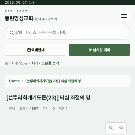
2026. 08. 07. (금)
·
Sketchbook5, 스케치북5
EST. 2007
동탄명성교회
대한예수교장로회
예배안내
실시간 예배
Sketchbook5, 스케치북5
홈
회개기도문
회개기도문들 보기
Home
[쓴뿌리회개기도문(23)] 낙심 좌절의 영
[쓴뿌리회개기도문(23)] 낙심 좌절의 영
갈렙
조회 수
4587
추천 수
0
댓글
1