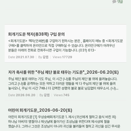
댓글
notice
회개기도문 책자(총38쪽) 구입 문의
<회개기도문> 책자(인쇄본)를 구입하기 원하시는 분은 , 홈페이지 메뉴 중 <회개기도문
구매>를 클릭하여 온라인으로 직접 구매하실 수 있습니다. 온라인구매가 어려우신
분들은 아래의 전화로 전화주시면 구입이 가능합니다. (031) 613-
2001(동탄명성교회) *...
Date
2021.07.30
By
갈렙
Views
17729
자가 축사를 위한 "주님 제단 불로 태우는 기도문"_2026-06.20(토)
주님 제단 불로 태우는 기도 주님, 이 시간 (나)를 주님의 제단 불 위에 올려놓습니다.
그리고 (나)를 공격하는 모든 악하고 더러운 영들을 싹 다 주님의 제단 불 위에 올려
놓사오니, 주님 이 시간 7배나 더 강력한 성령의 불로 불로 남김없이 태우소서. (나)...
Date
2026.06.20
By
갈렙
Views
745
어린이 회개기도문_2026-06-20(토)
어린이 회개기도문 [1] 우상숭배회개기도문 1. 제사 (귀신에게 절하고 음식 바친 죄)
하나님 아버지! 명절이나 제삿날에 돌아가신 조상님을 위한다며 제사상에 절을
했습니다. 그러나 그것은 조상님이 아니라 귀신을 불러들여 절하고 귀신을 섬긴 무서운