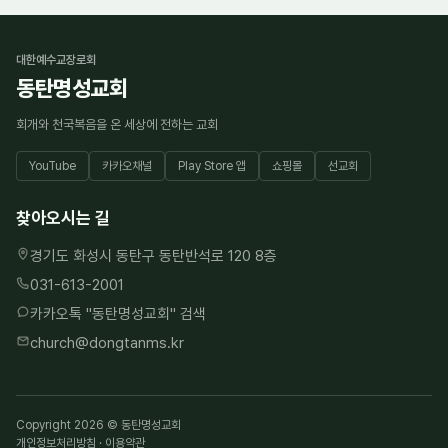
대한예수교장로회
동탄명성교회
회개와 천국복음을 온 세상에 전하는 교회
YouTube
카카오채널
Play Store 앱
쇼핑몰
선교회
찾아오시는 길
경기도 화성시 동탄구 동탄반석로 120 8층
031-613-2001
카카오톡 "
동탄명성교회
" 검색
church@dongtanms.kr
Copyright 2026 © 동탄명성교회
개인정보처리방침
·
이용약관