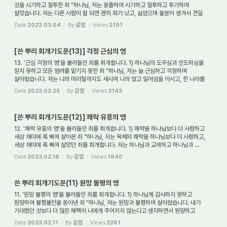
것을 시기하고 질투한 죄 “하나님, 저는 옹졸하여 시기하고 질투하고 투기하며
살았습니다. 저는 다른 사람이 잘 되면 괜히 화가 났고, 싫었으며 울분이 생겨서 견딜
수가...
Date
2023.03.04
By
갈렙
Views
2197
[쓴 뿌리 회개기도문(13)] 걱정 근심의 영
13. ‘근심 걱정의 영’을 불러들인 죄를 회개합니다. 1) 하나님의 도우심과 인도하심을
믿지 못하고 모든 염려를 맡기지 못한 죄 “하나님, 저는 늘 근심하고 걱정하며
살아왔습니다. 저는 나의 머리털까지도 세시며 나의 앉고 일어섬을 아시고, 한 나라를
세우...
Date
2023.02.25
By
갈렙
Views
2142
[쓴 뿌리 회개기도문(12)] 쾌락 유흥의 영
12. ‘쾌락 유흥의 영’을 불러들인 죄를 회개합니다. 1) 쾌락을 하나님보다 더 사랑하고
세상 재미에 푹 빠져 살아온 죄 “하나님, 저는 육체의 쾌락을 하나님보다 더 사랑하고,
세상 재미에 푹 빠져 살았던 죄를 회개합니다. 저는 하나님과 교제하고 하나님과 ...
Date
2023.02.18
By
갈렙
Views
1640
쓴 뿌리 회개기도문(11) 원망 불평의 영
11. ‘원망 불평의 영’을 불러들인 죄를 회개합니다. 1) 하나님께 감사하지 못하고
원망하여 불평불만을 쏟아낸 죄 “하나님, 저는 원망과 불평하며 살아왔습니다. 내가
기대했던 것보다 더 많은 혜택이 나에게 주어지지 않는다고 생각하면서 원망하고
불평했습...
Date
2023.02.11
By
갈렙
Views
2261