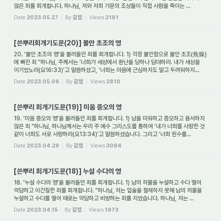
않은 죄를 회개합니다. 하나님, 저와 저희 가문의 조상들이 직접 사람을 죽이는 ...
Date
2023.05.27
By
갈렙
Views
2191
[쓴뿌리회개기도문(20)] 불안 초조의 영
20. ‘불안 초조의 영’을 불러들인 죄를 회개합니다. 1) 걱정 불안함으로 불안 초조(焦燥)
에 빠진 죄 “하나님, 주께서는 ‘너희가 세상에서 환난을 당하나 담대하라. 내가 세상을
이기었노라(요16:33)’고 말씀하셨고, ‘너희는 마음에 근심하지도 말고 두려워하지...
Date
2023.05.06
By
갈렙
Views
2810
[쓴뿌리 회개기도문(19)] 미움 증오의 영
19. ‘미움 증오의 영’을 불러들인 죄를 회개합니다. 1) 남을 미워하고 증오하고 용서하지
않은 죄 “하나님, 하나님께서는 우리 주 예수 그리스도를 통하여 ‘내가 너희를 사랑한 것
같이 너희도 서로 사랑하라(요13:34)’고 말씀하셨습니다. 그리고 ‘너희 원수를...
Date
2023.04.29
By
갈렙
Views
3094
[쓴뿌리 회개기도문(18)] 누설 수다의 영
18. ‘누설 수다의 영’을 불러들인 죄를 회개합니다. 1) 남의 허물을 누설하고 수다 떨어
악담하고 이간질한 죄를 회개합니다. “하나님, 저는 입술을 절제하지 못해 남의 허물을
누설하고 수다를 떨어 때로는 악담하고 비방하는 죄를 지었습니다. 하나님, 저는 ...
Date
2023.04.15
By
갈렙
Views
1973