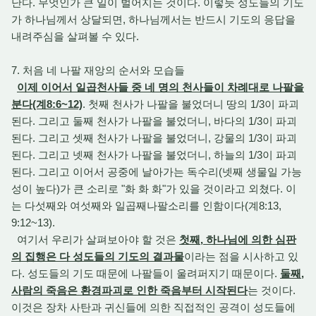
난다. 무엇인가 큰 일이 벌어지는 것이다. 이렇듯 성도들의 기도
가 하나님께서 상달되면, 하나님께서는 반드시 기도의 응답을
내려주심을 살펴볼 수 있다.
7. 처음 네 나팔 재앙의 순서와 모습들
이제 이어서 일곱천사들 중 네 명의 천사들이 차례대로 나팔을
분다(계8:6~12)
. 첫째 천사가 나팔을 불었더니 땅의 1/3이 파괴
된다. 그리고 둘째 천사가 나팔을 불었더니, 바다의 1/3이 파괴
된다. 그리고 셋째 천사가 나팔을 불었더니, 강물의 1/3이 파괴
된다. 그리고 넷째 천사가 나팔을 불었더니, 하늘의 1/3이 파괴
된다. 그리고 이어서 공중에 날아가는 독수리(넷째 생물일 가능
성이 높다)가 큰 소리로 "화 화 화"가 있을 것이라고 외쳤다. 이
는 다섯째와 여섯째와 일곱째나팔소리를 인함이다(계8:13,
9:12~13).
여기서 우리가 살펴보아야 할 것은
첫째, 하나님에 의한 심판
의 집행은 다 성도들의 기도의 결과물
이라는 점을 시사하고 있
다. 성도들의 기도 때문에 나팔들이 울려퍼지기 때문이다.
둘째,
사람의 죽음은 환경파괴로 인한 죽음부터 시작된다
는 것이다.
이것은 장차 사탄과 귀신들에 의한 직접적인 공격이 성도들에