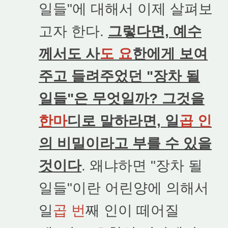
일들"에 대해서 이제 살펴보
고자 한다.
그렇다면, 예수
께서도 사
도 요
한에게 보여
주고 들려주었던 "장차 될
일들"은 무엇일까? 그것을
한마
디로 말하라면, 일
곱 인
의 비밀이라고 부를 수 있을
것이다
. 왜냐하면 "장차 될
일들"이란 어린양에 의해서
일
곱 번
째 인이 떼어질