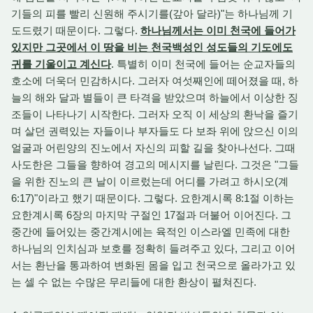
기들의 피를 빨리 신원해 주시기를(갚아 달라)"는 하나님께 기
도드렸기 때문이다. 그렇다.
하나님께서는 이미 천국에 들어가
있지만 그곳에서 이 땅을 비는 천국백성인 성도들의 기도에도
귀를 기울이고 계신다
. 특별히 이미 천국에 들어는 순교자들의
호소에 더욱더 민감하시다. 그러자 여섯째인에 떼어졌을 때, 하
늘의 해와 달과 별들이 큰 타격을 받았으며 하늘에서 이상한 징
조들이 나타나기 시작한다. 그러자 오직 이 세상의 환낙을 즐기
며 살던 권력있는 자들이나 부자들도 다 보좌 위에 앉으신 이의
얼굴과 어린양의 진노에서 자신의 피할 길을 찾아나선다. 그때
사도한은 그들을 향하여 경고의 메시지를 날린다. 그것은 "그들
을 위한 진노의 큰 날이 이르렀는데 어디를 가려고 하시오(계
6:17)"이라고 했기 때문이다. 그렇다. 요한계시록 8:1절 이하는
요한계시록 6장의 마지막 구절인 17절과 더불어 이어진다. 그
중간에 들어있는 중간계시에는 육적인 이스라엘 민족에 대한
하나님의 인치심과 보호를 정확히 들려주고 있다, 그리고 이어
서는 환난을 통과하여 변화된 몸을 입고 천국으로 올라가고 있
는 셀 수 없는 수많은 무리들에 대한 환상이 펼쳐진다.