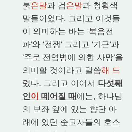
붉
은말
과 검
은말
과 청황색
말들이었다. 그리고 이것들
이 의미하는 바는 '복음전
파'와 '전쟁' 그리고 '기근'과
'주로 전염병에 의한 사망'을
의미할 것이라고 말씀
해 드
렸다. 그리고 이어서
다섯째
인
이
떼어질 때
에는, 하나님
의 보좌 앞에 있는 향단 아
래에 있던 순교자들의 호소