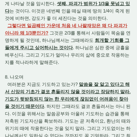
게 나타날 것을 암시한다.
셋째, 파괴가 범위가 1/3을 못넘고 있
다
는 것이다. 이것은 네번째 인을 떼실 때에 땅의 1/4이 죽게 된
것에 비하면, 강도가 좋 더 세진다는 것을 의미한다.
그렇다면 일곱째인 가운데 처음 네 나팔재앙은 왜 다 파괴가
아니라 왜 1/3뿐인가?
그것은 2/3를 통해서 사람들이 목숨을 연
명하게 될 것인데, 하나님께서는 그때에라도
회개할 기회를 그
들에게 주시고 싶어하시는 것이다
. 하나님은 심판 중에 긍휼을
베푸신다. 그리고 기도가 얼마나 우리의 삶에 중요로 작용하는
지를 적나라하게 말해준다.
8. 나오며
여러분은 지금도 기도하고 있는가?
말씀을 잘 알고 있다고 해
서 신앙의 기초가 결코 흔들리지 않을 것이라고 장담하지 말라.
기도가 뒷받침되지 않는 한 우리에게 끊임없이 어려움이 찾아
올 것이기 때문이다
. 하지만 그때라도 결코 흔들려서는 아니 된
다. 이것을 위해서는 말씀공부와 아울러 기도하는 습관을 통해
저축된 기도자산을 확보하라. 기도는 곧 저축이요, 환난의 때와
위기의 때에 작용한다는 것을 잊지 말라. 그리고 기도없이는 하
나님께서도 일하실 수 없다는 것까지도 꼭 기억하라. 그리고 최