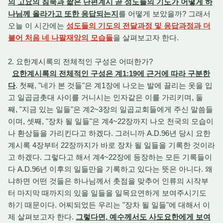
의 고요의 침묵과 짧은 단편계시 곧 성도들의 기도가 어떻게 하
나님께 올라가고 또한 응답되는지
를 어떻게 보았을까? 그래서
오늘 이 시간에는
성도들의 기도의 전달과정 및 응답과정과 더
불어 처음 네 나팔재앙의 모습들
을 살펴보고자 한다.
2. 요한계시록의 전체적인 구성은 어떠한가?
요한계시록의 전체적인 구성은 계1:19에 근거에 따라 구분한
다
. 첫째, "네가 본 것들"은 계1장에 나오는 발에 끌리는 옷을 입
고 일곱금촛대 사이를 거니시는 인자같은 이를 가리키며, 둘
째, "지금 있는 일들"은 계2~3장의 일곱교회들에게 주신 말씀들
이며, 셋째, "장차 될 일들"은 계4~22장까지 나오 천국의 모습이
나 환상들을 가리킨다고 하겠다. 그러니까 A.D.96년 당시 요한
계시록 4장부터 22장까지가 바로 장차 될 일들을 기록한 것이라
고 하겠다. 그렇다고 해서 계4~22장에 등장하는 모든 기록들이
다 A.D.96년 이후의 일들만을 기록하고 있다는 뜻은 아니다. 왜
냐하면 어떤 것들은 하나님께서 촛점을 맞추어 인류의 시작부
터 마지막 때까지의 있을 일들을 일목요연하게 보여주시기도
하기 때문이다. 어찌되었든 우리는 "장차 될 일들"에 대해서 이
제 살펴보고자 한다.
그렇다면, 예수께서도 사도요한에게 보여