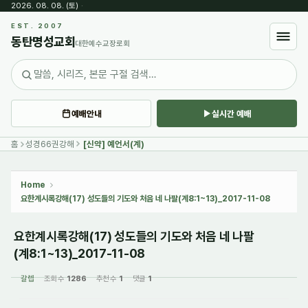
2026. 08. 08. (토)
·
Sketchbook5, 스케치북5
EST. 2007
동탄명성교회
대한예수교장로회
예배안내
실시간 예배
Sketchbook5, 스케치북5
홈
성경66권강해
[신약] 예언서(계)
Home
요한계시록강해(17) 성도들의 기도와 처음 네 나팔(계8:1~13)_2017-11-08
요한계시록강해(17) 성도들의 기도와 처음 네 나팔
(계8:1~13)_2017-11-08
갈렙
조회 수
1286
추천 수
1
댓글
1