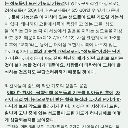
는 성도들이 드린 기도일 가능성
이 있다. 구체적인 대상으로는
24장로들(계5:8)이거나 순교자들(계6:9~10)일 수 있기 때문이
다.
둘째 가능성은 이 지상에 있는 성도들이 드린 기도일 가능성
이 있다. 왜냐하면 요한계시록에 등장하고 있는 모든 "성도
들"이라는 단어는 다 이 세상에서 믿음을 지키는 성도들을 지칭
하고 있기 때문이다(계13:7,10, 14:12). 사실 요한계시록 1~3장
이후에 "교회"라는 용어는 더이상 요한계시록에 나오지 않는
다. 그렇지만
교회와 비슷한 개념으로서, "성도들"이라는 단어
가 나온
다. 이것은 아마도
진짜 환난의 때가 되면 교회로 모이는
것이 불가능할 것이기 때문이요, 사람들이 타락하여 교회에 출
석하는 것조차도 부담스러워하기 때문일 것
이다.
6. 천사들의 중보에 의한 기도의 상달과 응답
이때 한 천사는 금향로에 성도들의 기도를 받아들인 후에, 자
신이 직접 하나님으로부터 받은 향을 불살라 그것의 연기가 하
나님의 보좌 앞으로 올라가게 한다
. 이것은
이 지상에서 드린,
환난과 고난 중에 있는 성도들이 드린 기도가 하나님께로 어떻
게 상달되는지를 보여준
다.
그런데 계5:8에 보면, 24장로들의 2가지 사역들이 나온다. 물