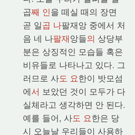
곱
째 인
을 떼실 때의 장면
곧 일
곱 나
팔재앙 중에서 처
음 네 나
팔재
앙들
의
상당부
분은 상징적인 모습들 혹은
비유들로 나타나고 있다. 그
러므로 사
도 요
한이 밧모섬
에
서
보았던 것이 모두가 다
실체라고 생각하면 안 된다.
예를 들어, 사
도 요
한은 당
시 오늘날 우리들이 사용하