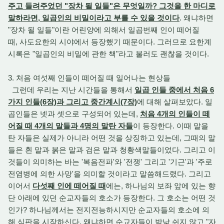
주고 들려주었던 "장차 될 일들"은 무엇일까? 그것을 한 마디로
말하라면, 일곱인의 비밀이라고 부를 수 있을 것이다
. 왜냐하면
"장차 될 일들"이란 어린양에 의해서 일곱번째 인이 떼어질
때, 사도요한의 시야에서 등장했기 때문이다. 그러므로 요한계
시록은 "일곱인의 비밀에 관한 책"라고 불러도 괜찮을 것이다.
3. 처음 여섯째 인들이 떼어질 때 일어나는 현상들
그런데 우리는 지난 시간들을 통해서
일곱 인들 중에서 처음 6
가지 인들(6장)과 그리고 중간계시(7장)
에 대해 살펴보았다. 일
곱인들은 넷과 셋으로 구성되어 있는데,
처음 4개의 인들이 떼
어질 때 4개의 말들과 4명의 말탄 자들
이 등장한다. 이때 말을
탄 자들은 실제가 아니라 어떤 것을 상징하고 있는데, 그때의 말
들은 흰 말과 붉은 말과 검은 말과 청황색말들이었다. 그리고 이
것들이 의미하는 바는 '복음전파'와 '전쟁' 그리고 '기근'과 '주로
전염병에 의한 사망'을 의미할 것이라고 말씀해드렸다. 그리고
이어서
다섯째 인에 떼어질 때
에는, 하나님의 보좌 앞에 있는 향
단 아래에 있던 순교자들의 호소가 등장한다. 그 호소는 어떤 것
인가? 하나님께서는 전지전능하시지만 순교자들의 호소에 의
해 심판을 시작하신다. 왜냐하면 순교자들이 밤낮 쉬지 않고 "자