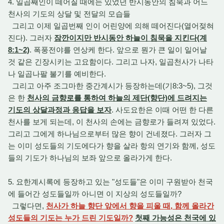
4. 일곱째인이 떼어질 때에는 있었던 반시동안의 침묵과 어느
천사의 기도의 상달 및 전달의 모습들
그리고 이제 일곱번째 인이 어린양에 의해 떼어진다(열어젖혀
진다). 그러자
잠깐이지만 반시동안 하늘이 침묵을 지킨다(계
8:1~2)
. 폭풍전야를 연상케 한다. 앞으로 뭔가 큰 일이 일어날
것 같은 긴장시키는 고요함이다. 그리고 나자, 일곱천사가 나타
나 일곱나팔 불기를 예비한다.
그리고 아주 조그마한 중간계시가 등장하는데(기8:3~5), 그것
은 한
천사의 금향로를 통하여 하늘의 제단(향단)에 드려지는
기도의 상달과정과 응답을 보자
. 사도요한은 이때 어떤 한 다른
천사를 보게 되는데, 이 천사의 손에는 금향로가 들려져 있었다.
그리고 그에게 하나님으로부터 많은 향이 건네졌다. 그러자 그
는 이미 성도들의 기도에다가 향을 살라 항의 연기와 함께, 성도
들의 기도가 하나님의 보좌 앞으로 올라가게 한다.
5. 요한계시록에 등장하고 있는 "성도들"은 이미 구원받아 천국
에 들어간 성도들일까 아니면 이 지상의 성도들일까?
그렇다면,
천사가 하늘 향단 앞에서 향을 피울 때, 함께 올라간
성도들의 기도는 누가 드린 기도일까?
첫째 가능성은 천국에 있