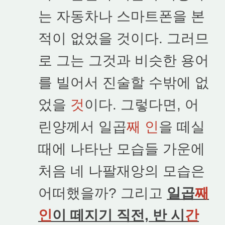
는 자동차나 스마트폰을 본
적이 없었을 것이다. 그러므
로 그는 그것과 비슷한 용어
를 빌어서 진술할 수밖에 없
었을
것
이다. 그렇다면, 어
린양께서 일곱
째 인
을 떼실
때에 나타난 모습들 가운에
처음 네 나팔재앙의 모습은
어떠했을까? 그리고
일곱
째
인
이 떼지기 직전, 반 시
간