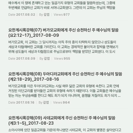
예수께서 이 땅에 존재하고 있는 일곱가지 유형의 교회들을 말씀하셨는데, 그중에
두번째로 언급하신 교회가 바로 서머나교회였다. 그런데 이 교회는 주님의 책망을
발견할 ...
Date
2017.08.02
By
갈렙
Views
977
요한계시록강해(07) 버가모교회에게 주신 승천하신 주 예수님의 말씀
(요2:12~17)_2017-08-09
버가모교회, 이 교회는 그 당시까지는 아직 주의 종이 타락하지 않았으나 성도들이
세상과 타협해버린 교회를 가리킨다. 이 교회는 경제적인 불이익과 핍박을 면해보기
위해 성도들이 세상과 타협함으로 주님으로부터 책망을 받았던 교회였다. 이 도시
사람들...
Date
2017.08.09
By
갈렙
Views
955
요한계시록강해(08) 두아디라교회에게 주신 승천하신 주 예수님의 말씀
(계2:18~29)_2017-08-16
버가모교회를 이은 두아디라교회는 사실 매우 닮은 교회의 유형에 속한다. 교회 안에
거짓된 이단교리를 받아들인 교회의 유형에 속하기 때문이다. 이들 교회들은 예수님을
믿는 자는 우상숭배를 한다고 해도 죄가 되지 아니하며, 음행을 저질러도 죄가 되지 ...
Date
2017.08.16
By
갈렙
Views
964
요한계시록강해(09) 사데교회에게 주신 승천하신 주 예수님의 말씀
(계3:1~5)_2017-08-23
소아시아에 있던 일곱교회들 가운데 하나였던 사데교회, 이 교회의 별명은 살아있다고