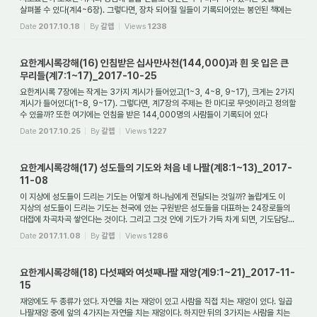
살펴볼 수 있다(계4~6장). 그렇다면, 장차 되어질 일들이 기록되어있는 봉인된 책에는
무엇...
Date
2017.10.18
By
갈렙
Views
1238
요한계시록강해(16) 인침받은 십사만사천(144,000)과 흰 옷 입은 큰
무리들(계7:1~17)_2017-10-25
요한계시록 7장에는 작게는 3가지 계시가 들어있고(1~3, 4~8, 9~17), 크게는 2가지
계시가 들어있다(1~8, 9~17). 그렇다면, 계7장의 주제는 한 마디로 무엇이라고 정의할
수 있을까? 또한 여기에는 인침을 받은 144,000명의 사람들이 기록되어 있다
(계7:4~8). ...
Date
2017.10.25
By
갈렙
Views
1227
요한계시록강해(17) 성도들의 기도와 처음 네 나팔(계8:1~13)_2017-
11-08
이 지상에 성도들이 드리는 기도는 어떻게 하나님에게 전달되는 것일까? 놀랍게도 이
지상의 성도들이 드리는 기도는 천국에 있는 구원받은 성도들을 대표하는 24장로들의
대접에 차곡차곡 쌓인다는 것이다. 그리고 그것 안에 기도가 가득 차게 되면, 기도담당...
Date
2017.11.08
By
갈렙
Views
1286
요한계시록강해(18) 다섯째와 여섯째나팔 재앙(계9:1~21)_2017-11-
15
재앙에도 두 종류가 있다. 자연을 치는 재앙이 있고 사람을 직접 치는 재앙이 있다. 일곱
나팔재앙 중에 앞의 4가지는 자연을 치는 재앙이다. 하지만 뒤의 3가지는 사람을 치는