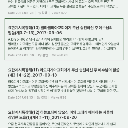
하는 명목상의 이름은 가졌으나 죽은 교회였다. 사실 이 교회는 오직 책망만 받은 두
교회들 가운데 하나였다. 대체 이 교회는 무슨 잘못을 범했길래 주님으로부터 책망만 ...
Date
2017.08.23
By
갈렙
Views
877
요한계시록강해(10) 빌라델비아교회에게 주신 승천하신 주 예수님의
말씀(계3:7~13)_2017-09-06
A.D.95~96년 당시 소아시아에 실재했던 빌라델비아(형제사랑)교회, 당시
빌라델비아교회는 꾸중 하나 없이 칭찬만 들었던 교회로 유명하다. 그래서인지 오늘날에
들어와서도 여기저기 빌라델비아라는 교회 간판이 보인다. 그런데 빌라델비아 교회가
뛰어난 주...
Date
2017.09.06
By
갈렙
Views
873
요한계시록강해(11) 라오디게아교회에게 주신 승천하신 주 예수님의 말씀
(계3:14~22)_2017-09-13
라오디게아교회는 어떤 교회였는가? 왜 주님께서는 이 교회를 책망하지 아니할 수가
없었는가? 그리고 부활승천하신 예수께서는 이 교회를 향하여 당신이 누군지를 소개할
때에 "하나님의 창조의 시작이신 이"라고 소개하셨던 것일까? 사실 이 교회를 향한 주...
Date
2017.09.13
By
갈렙
Views
836
요한계시록강해(12) 하늘보좌에 앉으신 이와 그에게 예배하는 자들의
장엄한 모습(1)(계4:1~11)_2017-09-20
요즘 천국지옥 간증들을 들어보면 무엇이 진짜인지 무엇이 가짜인지 알아내기가 쉽지