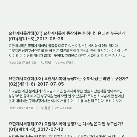
요한계시록강해(01) 요한계시록에 등장하는 주 하나님은 과연 누구신가
(01)(계1:1~8)_2017-06-28
요한계시록은 종말에 일어날 일들을 다루고 있는 미밀스런 계시와 예언의 책이다.
그렇지만 성경구성으로 볼 때 이 책은 결론의 책이요 완성의 책에 해당한다. 여기에 나온
것 이외 더 이상의 계시가 없다는 뜻이다. 그러므로 요한계시록에 외 더 다른 계시가 ...
Date
2017.06.29
By
갈렙
Views
1759
요한계시록강해(02) 요한계시록에 등장하는 주 하나님은 과연 누구신가?
(02)(계1:1~8)_2017-07-05
하나님은 어떤 분이신가? 하나님이 어떤 분이시며 무슨 일을 하셨는지를 알아보려면
성경66권 중에서 어떤 성경책을 열어 보면 알 수 있을까? 우리는 하나님이 한 분이신
것에 대해서는 구약성경에서는 이사야서를 읽어 보기를 추천해 드린다. 특히 이사야
40...
Date
2017.07.05
By
갈렙
Views
1446
요한계시록강해(03) 요한계시록에 등장하는 예수님은 과연 누구신가?
(01)(계1:4~8)_2017-07-12
요한계시록에서는 하나님이 과연 어떻게 소개되고 있을까? 그리고 예수님은 하나님과