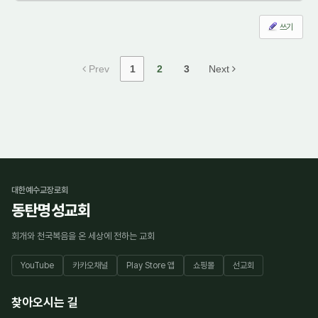
쓰기
Prev
1
2
3
Next
대한예수교장로회
동탄명성교회
회개와 천국복음을 온 세상에 전하는 교회
YouTube
카카오채널
Play Store 앱
쇼핑몰
선교회
찾아오시는 길