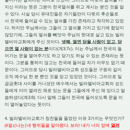
지신 이라는 뜻은 그분이 천국열쇠를 쥐고 계시는 분인 것을 알
수 있다. 사실 당시 유대인들은 자기들만이 다윗의 후손들로
서 천국에 들어갈 수 있는 열쇠를 가진 존재라고 착각하고 있었
다. 하지만 주님께서는 그들이 그 열쇠를 가지고 있기에 합당지
않았기에, 그들의 열쇠를 빼앗아 주님의 뜻대로 살고 있는 빌라
델비아교회에게 주신 것이다.
넷째, 열면 닫을 사람이 없고, 닫
으면 열 사람이 없는 분
이다(계3:7c). 이는 주님께서 천국의 들
어가는 문을 열어주기도 하고 닫기도 하실 수 있는 존재라는 뜻
이다. 그분을 통하지 않고는 천국에 들어갈 자가 아무도 없기 때
문이다. 그러므로 당시 빌라델비아교회 성도들은 구원의 길이
오직 예수님 한 분 뿐인 것을 믿고 있었던 것이다. 그러므로 일
곱금촛대 사이를 거니셨던 예수께서는 빌라델비아교회의 성도
들에게 이미 열려진 채로 있는 문을 그들에게 주신 채 있다고 말
씀하셨다(계3:8). 다시 말해 그들이 천국에 들어오도록 문을 이
미 열어놓았다는 뜻이다.
4. 빌라델비아교회가 칭찬들을 들었던 이유 3가지는 무엇인가?
(8
절
) [
나는
]
네 행위들을 알아왔다
.
보라
!
내가 너의 앞에
열려