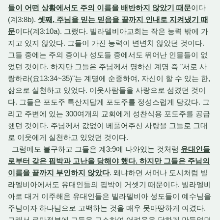
들이 어떤 상황에서도 주의 이름을 배반하지 않았기 때문
이다
(계3:8b).
셋째, 주님을 믿는 믿음을 끝까지 인내로 지켜냈기 때
문
이다(계3:10a). 그랬다. 빌라델비아교회는 작은 능력 밖에 가
지고 있지 않았다. 그들이 가진 능력이 변변치 않았던 것이다.
그들 중에는 주의 종이나 성도들 중에서도 뛰어난 인물들이 없
었던 것이다. 하지만 그들은 주님께서 명하신 계명 즉 "서로 사
랑하라(요13:34~35)"는 계명에 순종하여, 자신이 할 수 있는 한,
삶으로 실천하고 있었다. 이웃사람들을 사랑으로 섬겼던 것이
다. 그들은 포도주 특산지답게 포도주를 정성스럽게 담갔다. 그
리고 주변에 있는 300여개의 교회에게 성찬식용 포도주를 공급
했던 것이다. 주님께서 값없이 베풀어주신 사랑을 그들로 그대
로 이웃에게 실천하고 있었던 것이다.
그럼에도 불구하고 그들은 계3:9에 나와있는 것처럼
유대인들
로부터 갖은 핍박과 고난을 당해야 했다. 하지만 그들은 주님의
이름을 끝까지 부인하지 않았다
. 왜냐하면 서머나 도시처럼 빌
라델비아에서도 유대인들의 핍박이 거셋기 때문이다. 빌라델비
아로 대거 이주해온 유대인들은 빌라델비아 성도들이 예수님을
주님이자 하나님으로 고백하는 것을 매우 못마땅하게 여겼다.
그래서 로마정부에 그들을 고소하여 어려움을 당하게 만들었던