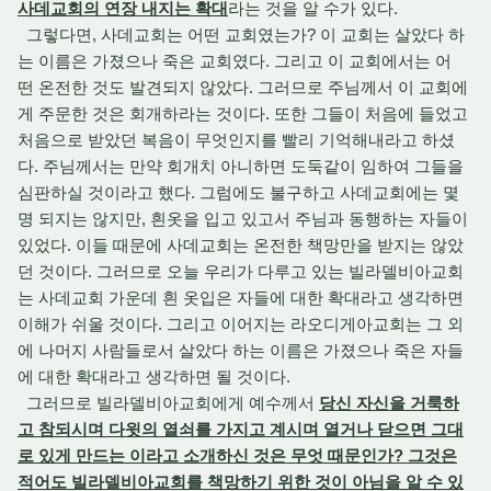
사데교회의 연장 내지는 확대
라는 것을 알 수가 있다.
그렇다면, 사데교회는 어떤 교회였는가? 이 교회는 살았다 하
는 이름은 가졌으나 죽은 교회였다. 그리고 이 교회에서는 어
떤 온전한 것도 발견되지 않았다. 그러므로 주님께서 이 교회에
게 주문한 것은 회개하라는 것이다. 또한 그들이 처음에 들었고
처음으로 받았던 복음이 무엇인지를 빨리 기억해내라고 하셨
다. 주님께서는 만약 회개치 아니하면 도둑같이 임하여 그들을
심판하실 것이라고 했다. 그럼에도 불구하고 사데교회에는 몇
명 되지는 않지만, 흰옷을 입고 있고서 주님과 동행하는 자들이
있었다. 이들 때문에 사데교회는 온전한 책망만을 받지는 않았
던 것이다. 그러므로 오늘 우리가 다루고 있는 빌라델비아교회
는 사데교회 가운데 흰 옷입은 자들에 대한 확대라고 생각하면
이해가 쉬울 것이다. 그리고 이어지는 라오디게아교회는 그 외
에 나머지 사람들로서 살았다 하는 이름은 가졌으나 죽은 자들
에 대한 확대라고 생각하면 될 것이다.
그러므로 빌라델비아교회에게 예수께서
당신 자신을 거룩하
고 참되시며 다윗의 열쇠를 가지고 계시며 열거나 닫으면 그대
로 있게 만드는 이라고 소개하신 것은 무엇 때문인가? 그것은
적어도 빌라델비아교회를 책망하기 위한 것이 아님을 알 수 있