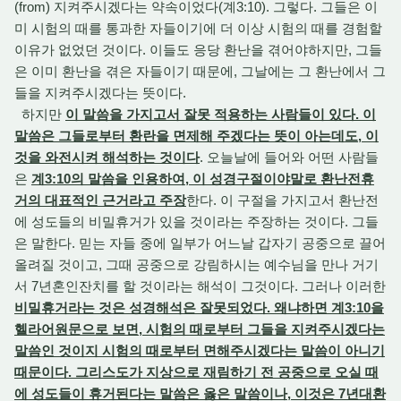
(from) 지켜주시겠다는 약속이었다(계3:10). 그렇다. 그들은 이
미 시험의 때를 통과한 자들이기에 더 이상 시험의 때를 경험할
이유가 없었던 것이다. 이들도 응당 환난을 겪어야하지만, 그들
은 이미 환난을 겪은 자들이기 때문에, 그날에는 그 환난에서 그
들을 지켜주시겠다는 뜻이다.
하지만
이 말씀을 가지고서 잘못 적용하는 사람들이 있다. 이
말씀은 그들로부터 환란을 면제해 주겠다는 뜻이 아는데도, 이
것을 와전시켜 해석하는 것이다
. 오늘날에 들어와 어떤 사람들
은
계3:10의 말씀을 인용하여, 이 성경구절이야말로 환난전휴
거의 대표적인 근거라고 주장
한다. 이 구절을 가지고서 환난전
에 성도들의 비밀휴거가 있을 것이라는 주장하는 것이다. 그들
은 말한다. 믿는 자들 중에 일부가 어느날 갑자기 공중으로 끌어
올려질 것이고, 그때 공중으로 강림하시는 예수님을 만나 거기
서 7년혼인잔치를 할 것이라는 해석이 그것이다. 그러나 이러한
비밀휴거라는 것은 성경해석은 잘못되었다. 왜냐하면 계3:10을
헬라어원문으로 보면, 시험의 때로부터 그들을 지켜주시겠다는
말씀인 것이지 시험의 때로부터 면해주시겠다는 말씀이 아니기
때문이다. 그리스도가 지상으로 재림하기 전 공중으로 오실 때
에 성도들이 휴거된다는 말씀은 옳은 말씀이나, 이것은 7년대환