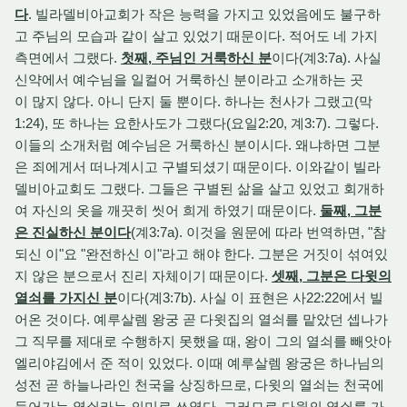
다
. 빌라델비아교회가 작은 능력을 가지고 있었음에도 불구하
고 주님의 모습과 같이 살고 있었기 때문이다. 적어도 네 가지
측면에서 그랬다.
첫째, 주님인 거룩하신 분
이다(계3:7a). 사실
신약에서 예수님을 일컬어 거룩하신 분이라고 소개하는 곳
이 많지 않다. 아니 단지 둘 뿐이다. 하나는 천사가 그랬고(막
1:24), 또 하나는 요한사도가 그랬다(요일2:20, 계3:7). 그렇다.
이들의 소개처럼 예수님은 거룩하신 분이시다. 왜냐하면 그분
은 죄에게서 떠나계시고 구별되셨기 때문이다. 이와같이 빌라
델비아교회도 그랬다. 그들은 구별된 삶을 살고 있었고 회개하
여 자신의 옷을 깨끗히 씻어 희게 하였기 때문이다.
둘째, 그분
은 진실하신 분이다
(계3:7a). 이것을 원문에 따라 번역하면, "참
되신 이"요 "완전하신 이"라고 해야 한다. 그분은 거짓이 섞여있
지 않은 분으로서 진리 자체이기 때문이다.
셋째, 그분은 다윗의
열쇠를 가지신 분
이다(계3:7b). 사실 이 표현은 사22:22에서 빌
어온 것이다. 예루살렘 왕궁 곧 다윗집의 열쇠를 맡았던 셉나가
그 직무를 제대로 수행하지 못했을 때, 왕이 그의 열쇠를 빼앗아
엘리야김에서 준 적이 있었다. 이때 예루살렘 왕궁은 하나님의
성전 곧 하늘나라인 천국을 상징하므로, 다윗의 열쇠는 천국에
들어가는 열쇠라는 의미로 쓰였다. 그러므로 다윗의 열쇠를 가