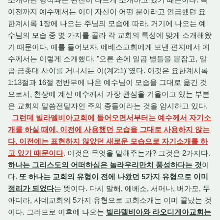
이전까지 예수께서는 이미 자신이 어떤 분이라고 언급했던 요
한계시록 1장에 나오는 주님의 모습에 따라, 거기에 나오는 예
수님의 모습 중 몇 가지를 골라 각 교회의 특성에 맞게 소개해왔
기 때문이다. 예를 들어보자. 에베소교회에게 보낸 편지에서 예
수께서는 이렇게 소개했다. "오른 손에 일곱 별들을 붙잡고, 일
곱 금촛대 사이를 거니시는 이(계2:1)"였다. 이것은 요한계시록
1:13절과 16절 전반부에 나온 예수님이 모습을 그대로 옮긴 것
으로서, 천상에 계신 예수께서 가장 관심을 기울이고 있는 부분
은 교회의 말씀전달자인 주의 종들이라는 것을 암시하고 있다.
그런데 빌라델비아교회에 들어오면서부터는 예수께서 자기소
개를 하실 때에, 이전에 사용했던 모습을 그대로 사용하지 않는
다. 이전에는 표현하지 않았던 새로운 모습으로 자기소개를 하
고 있기 때문이다
. 이것은 무엇을 말해주는가? 그것은 2가지다.
하나는 그리스도의 어떠하심은 놀라우리만치 풍성하다는 것
이
다.
또 하나는 교회의 유형이 전에 나왔던 5가지 유형으로 이미
정리가 되었다
는 뜻이다. 다시 말해, 에베소, 서머나, 버가모, 두
아디라, 사데교회의 5가지 유형으로 교회소개는 이미 끝났는 것
이다. 그러므로 이후에 나오는
빌라델비아와 라오디게아교회는