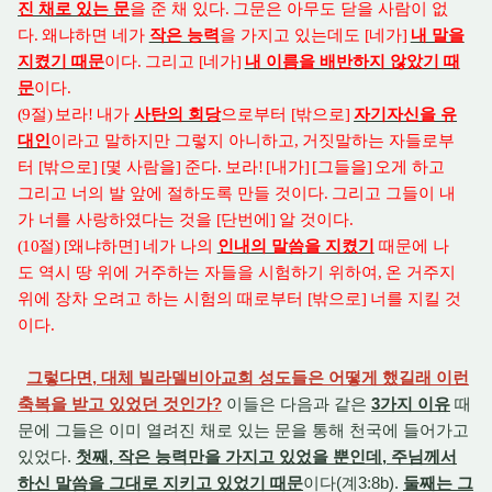
진 채로 있는 문
을 준 채 있다
.
그문은 아무도 닫을 사람이 없
다
.
왜냐하면 네가
작은 능력
을 가지고 있는데도
[
네가
]
내 말을
지켰기 때문
이다
.
그리고
[
네가
]
내 이름을 배반하지 않았기 때
문
이다
.
(9
절
)
보라
!
내가
사탄의 회당
으로부터
[
밖으로
]
자기자신을 유
대인
이라고 말하지만 그렇지 아니하고
,
거짓말하는 자들로부
터
[
밖으로
] [
몇 사람을
]
준다
.
보라
! [
내가
] [
그들을
]
오게 하고
그리고 너의 발 앞에 절하도록 만들 것이다
.
그리고 그들이 내
가 너를 사랑하였다는 것을
[
단번에
]
알 것이다
.
(10
절
) [
왜냐하면
]
네가 나의
인내의 말씀을 지켰기
때문에 나
도 역시 땅 위에 거주하는 자들을 시험하기 위하여
,
온 거주지
위에 장차 오려고 하는 시험의 때로부터
[
밖으로
]
너를 지킬 것
이다
.
그렇다면, 대체 빌라델비아교회 성도들은 어떻게 했길래 이런
축복을 받고 있었던 것인가?
이들은 다음과 같은
3가지 이유
때
문에 그들은 이미 열려진 채로 있는 문을 통해 천국에 들어가고
있었다.
첫째, 작은 능력만을 가지고 있었을 뿐인데, 주님께서
하신 말씀을 그대로 지키고 있었기 때문
이다(계3:8b).
둘째는 그