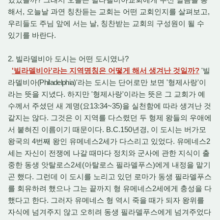
해서, 오늘날 과연 칭찬듣는 교회는 어떤 교회인지를 살펴보고,
우리들도 주님 앞에 서는 날, 칭찬받는 교회의 구성원이 될 수
있기를 바란다.
2. 빌라델비아 도시는 어떤 도시였나?
'빌라델비아'라는 지역명칭은 어떻게 해서 생겨난 것일까?
'빌
라델비아
(Philadelphia)
'라는 도시는 단어로만 보면 '형제사랑'이
라는 뜻을 지녔다. 하지만 '형제사랑'이라는 뜻은 그 교회가 예
수께서 주셨던 새 계명(요13:34~35)을 실천함에 따라 생겨난 것
같지는 않다. 그것은 이 지역를 다스렸던 두 형제 왕들의 우애에
서 붙혀진 이름이기 때문이다. B.C.150년경, 이 도시는 버가모
왕국의 4번째 왕인 유메네스2세가 다스리고 있었다. 유메네스2
세는 자신이 전쟁에 나갈 때마다 정치와 군사에 관한 지식이 출
중한 동생 앗탈로스2세(아탈로스 필라델푸스)에게 내정을 맡기
곤 했다. 그런데 이 도시를 노리고 있던 로마가 동생 필라델푸스
를 회유하려 했으나 그는 끝까지 형 유메네스2세에게 충성을 다
했다고 한다. 그러자 유메네스 형 역시 죽을 때가 되자 왕위를
자식에 넘겨주지 않고 오히려 동생 필라델푸스에게 넘겨주었다