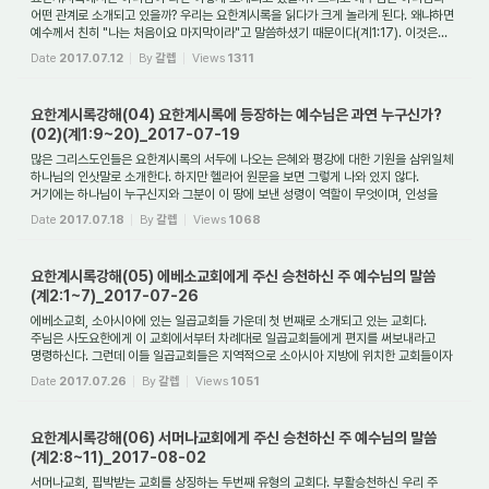
어떤 관계로 소개되고 있을까? 우리는 요한계시록을 읽다가 크게 놀라게 된다. 왜냐하면
예수께서 친히 "나는 처음이요 마지막이라"고 말씀하셨기 때문이다(계1:17). 이것은...
Date
2017.07.12
By
갈렙
Views
1311
요한계시록강해(04) 요한계시록에 등장하는 예수님은 과연 누구신가?
(02)(계1:9~20)_2017-07-19
많은 그리스도인들은 요한계시록의 서두에 나오는 은혜와 평강에 대한 기원을 삼위일체
하나님의 인삿말로 소개한다. 하지만 헬라어 원문을 보면 그렇게 나와 있지 않다.
거기에는 하나님이 누구신지와 그분이 이 땅에 보낸 성령이 역할이 무엇이며, 인성을
입...
Date
2017.07.18
By
갈렙
Views
1068
요한계시록강해(05) 에베소교회에게 주신 승천하신 주 예수님의 말씀
(계2:1~7)_2017-07-26
에베소교회, 소아시아에 있는 일곱교회들 가운데 첫 번째로 소개되고 있는 교회다.
주님은 사도요한에게 이 교회에서부터 차례대로 일곱교회들에게 편지를 써보내라고
명령하신다. 그런데 이들 일곱교회들은 지역적으로 소아시아 지방에 위치한 교회들이자
시...
Date
2017.07.26
By
갈렙
Views
1051
요한계시록강해(06) 서머나교회에게 주신 승천하신 주 예수님의 말씀
(계2:8~11)_2017-08-02
서머나교회, 핍박받는 교회를 상징하는 두번째 유형의 교회다. 부활승천하신 우리 주