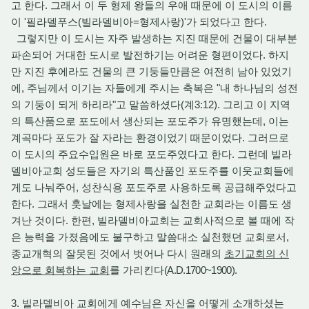
고 한다. 그래서 이 두 형제 왕들의 우애 때문에 이 도시의 이름
이 '필라델푸스(빌라델비아=형제사랑)'가 되었다고 한다.
그렇지만 이 도시는 자주 발생하는 지진 때문에 건물이 대부분
파손되어 거대한 도시로 발전하기는 어려운 형편이었다. 하지
만 지진 후에라도 건물의 큰 기둥들만큼은 여전히 남아 있었기
에, 주님께서 이기는 자들에게 주시는 축복은 "내 하나님의 성전
의 기둥이 되게 하리라"고 말씀하셨다(계3:12). 그리고 이 지역
의 특산품으로 포도에서 생산되는 포도주가 유명했는데, 이는
계곡마다 포도가 잘 자라는 환경이었기 때문이었다. 그러므로
이 도시의 주요수입원은 바로 포도주였다고 한다. 그런데 빌라
델비아교회 성도들은 자기의 특산품인 포도주를 이웃교회들에
게도 나눠주어, 성찬식용 포도주로 사용하도록 공급해주었다고
한다. 그래서 훗날에는 형제사랑을 실천한 교회라는 이름도 생
겨난 것이다. 한편, 빌라델비아교회는 교회사적으로 볼 때에
작
,
은 능력을 가졌음에도 불구하고 말씀대소 실천했던 교회로서
종교개혁의 잘못된 것에서 벗어나 다시 원래의
초기교회의 신
(A.D.1700~1900).
앙으로 회복하는 교회
를 가리킨다
3. 빌라델비아 교회에게 예수님은 자신을 어떻게 소개하셨는