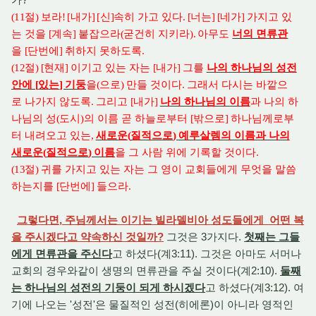
(11
절
)
보라
! [
내가
] [
신
]
속히 가고 있다
. [
너는
] [
네가
]
가지고 있
는 것을
[
계속
]
붙잡으라
(
굳건히 지키라
).
아무도
너의 면류관
을
[
단번에
]
취하지 못하도록
.
(12
절
) [
현재
]
이기고 있는 자는
[
내가
]
그를
나의 하나님의 성전
안에
[
있는
]
기둥
을
(
으로
)
만들 것이다
.
그래서 다시는 바깥으
로 나가지 않도록
.
그리고
[
내가
]
나의 하나님의 이름
과 나의 하
나님의 성
(
도시
)
의 이름 곧 하늘로부터
[
밖으로
]
하나님께로부
터 내려오고 있는
,
새로운
(
질적으로
)
예루살렘의 이름과 나의
새로운
(
질적으로
)
이름
을 그 사람 위에 기록할 것이다
.
(13
절
)
귀를 가지고 있는 자는 그 영이 교회들에게 무엇을 말씀
하는지를
[
단번에
]
들으라
.
그렇다면, 주님께서는 이기는 빌라델비아 성도들에게 어떤 복
을 주시겠다고 약속하신 것일까?
그것은 3가지다.
첫째는 그들
에게 면류관을 주신다
고 하셨다(계3:11). 그것은 아마도 서머나
교회의 경우와같이 생명의 면류관을 주실 것이다(계2:10).
둘째
는 하나님의 성전의 기둥이 되게 하시겠다
고 하셨다(계3:12). 여
기에 나오는 '성전'은 물질적인 성전(히에론)이 아니라 영적인