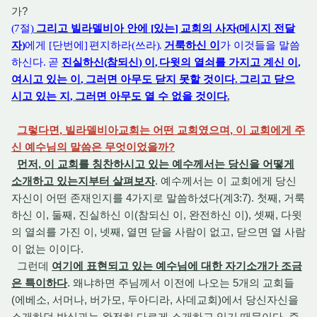
가?
(7
절
)
그리고 빌라델비아 안에
[
있는
]
교회의 사자
(
메시지 전달
자
)
에게
[
단번에
]
편지하라
(
쓰라
).
거룩하신 이
가 이것들을 말씀
하신다
.
곧
진실하신
(
참되신
)
이
,
다윗의 열쇠를 가지고 계신 이
,
여시고 있는 이
,
그러면 아무도 닫지 못할 것이다
.
그리고 닫으
시고 있는 지
,
그러면 아무도 열 수 없을 것이다
.
그렇다면, 빌라델비아교회는 어떤 교회였으며, 이 교회에게 주
신 예수님의 말씀은 무엇이었을까?
먼저, 이 교회를 칭찬하시고 있는 예수께서는 당신을 어떻게
소개하고 있는지부터 살펴보자
. 예수께서는 이 교회에게 당신
자신이 어떤 존재인지를 4가지로 말씀하셨다(계3:7). 첫째, 거룩
하신 이, 둘째, 진실하신 이(참되신 이, 완전하신 이), 셋째, 다윗
의 열쇠를 가진 이, 넷째, 열면 닫을 사람이 없고, 닫으면 열 사람
이 없는 이이다.
그런데
여기에 표현되고 있는 예수님에 대한 자기소개가 조금
은 특이하다
. 왜냐하면 주님께서 이전에 나오는 5개의 교회들
(에베소, 서머나, 버가모, 두아디라, 사데교회)에서 당신자신을
소개하던 방식과는 완전히 다르게 소개하고 있기 때문이다. 즉