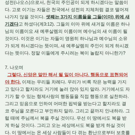
성전(나오스)으로서, 천국의 주인공이 되게 하시겠다는 말씀이
다. 고로 이기는 자들은 천국에서 성전의 지체처럼 결코 떨어져
나가지 않을 것이다.
셋째는 3가지 이름들을 그들(이마) 위에 새
기겠다
고 하셨다(계3:12). 그들의 이마 위에 새겨질 이름은 하나
님의 이름이요 새 예루살렘의 이름이며 예수님의 새 이름이 될
것이다. 이것은 이기는 자들이 영원히 하나님과 예수님의 소유
가 되게 하시겠다는 뜻이며, 새 예루살렘의 주인이 되게 하시겠
다는 뜻이다. 정말 이들에게 주시려는 복이 놀랍지 아니한가?
7. 나오며
그렇다. 신앙은 말만 해서 될 일이 아니다. 행동으로 표현되어
야 한다.
이제는 우리들 차례다. 우리가 비록 작은 능력을 가지
고 있다고 할지라도 거기에 눌러 앉아 있지 말라. 거기에서도 자
기가 할 수 있는 형제사랑의 행동들을 직접 행동으로 실천하라.
그리고 믿음으로 인하여 어떠한 핍박을 받는다고 할지라도 결
코 주님을 모른다고 부인하지 말라. 그리고 끝까지 인내하라. 그
럴 때에 주님께서 복을 주실 것이다. 우선 이 땅에서도 복을 받
게 하실 것이다. 그리고 오는 세상에서도 복을 받게 하실 것이
다. 이 땅에서는 온 세상 사람들이 다 겪는 환난으로부터 보호를