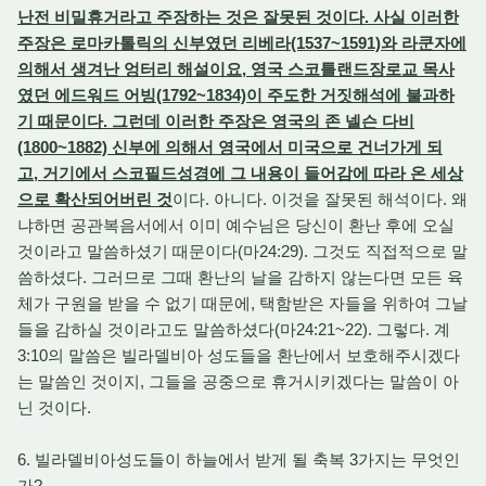
난전 비밀휴거라고 주장하는 것은 잘못된 것이다. 사실 이러한
주장은 로마카톨릭의 신부였던 리베라(1537~1591)와 라쿤자에
의해서 생겨난 엉터리 해설이요, 영국 스코틀랜드장로교 목사
였던 에드워드 어빙(1792~1834)이 주도한 거짓해석에 불과하
기 때문이다. 그런데 이러한 주장은 영국의 존 넬슨 다비
(1800~1882) 신부에 의해서 영국에서 미국으로 건너가게 되
고, 거기에서 스코필드성경에 그 내용이 들어감에 따라 온 세상
으로 확산되어버린 것
이다. 아니다. 이것읕 잘못된 해석이다. 왜
냐하면 공관복음서에서 이미 예수님은 당신이 환난 후에 오실
것이라고 말씀하셨기 때문이다(마24:29). 그것도 직접적으로 말
씀하셨다. 그러므로 그때 환난의 날을 감하지 않는다면 모든 육
체가 구원을 받을 수 없기 때문에, 택함받은 자들을 위하여 그날
들을 감하실 것이라고도 말씀하셨다(마24:21~22). 그렇다. 계
3:10의 말씀은 빌라델비아 성도들을 환난에서 보호해주시겠다
는 말씀인 것이지, 그들을 공중으로 휴거시키겠다는 말씀이 아
닌 것이다.
6. 빌라델비아성도들이 하늘에서 받게 될 축복 3가지는 무엇인
가?