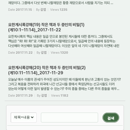
재앙이다. 그중에서 다섯 번째 나팔재앙은 황충 재앙으로서 사람을 치기는 치되 ...
Date
2017.11.15
By
갈렙
Views
1235
요한계시록강해(19) 작은 책과 두 증인의 비밀(1)
(계10:1~11:14)_2017-11-22
요한계시록의 핵심 내용은 일곱 인으로 봉인된 계시들에 대한 증거다. 그중에서도
핵심은 "화! 화! 화!"로 기록된 3가지 나팔재앙으로서, 일곱째 인의 내용에 등장하는
다섯째와 여섯째와 일곱째 나팔재앙이다. 이것은 앞의 네 가지 나팔재앙이 자연에 내린
재...
Date
2017.11.22
By
갈렙
Views
1320
요한계시록강해(20) 작은 책과 두 증인의 비밀(2)
(계10:11~11:14)_2017-11-29
오늘날 예수 이름의 권세가 주어진 성도이지만 왜 이들에게 환난과 고통이 있는 것인가?
그리고 복음을 전파하러 외국에 나간 선교사들 중에서 죽임당하는 선교사들도 더러
있는데 어떻게 이런 일이 발생할 수 있는가? 주의 종들 중에는 다른 주의 종들을 깨우...
Date
2017.11.29
By
갈렙
Views
1182
검색