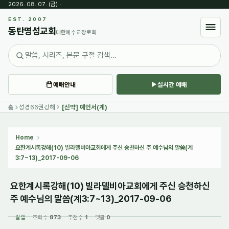
2026. 08. 07. (금)
·
Sketchbook5, 스케치북5
EST. 2007
동탄명성교회
대한예수교장로회
예배안내
실시간 예배
Sketchbook5, 스케치북5
홈
성경66권강해
[신약] 예언서(계)
Home
요한계시록강해(10) 빌라델비아교회에게 주신 승천하신 주 예수님의 말씀(계
3:7~13)_2017-09-06
요한계시록강해(10) 빌라델비아교회에게 주신 승천하신
주 예수님의 말씀(계3:7~13)_2017-09-06
갈렙
조회 수
873
추천 수
1
댓글
0