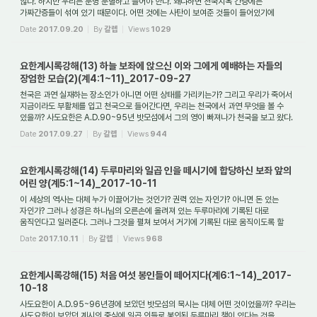
않다. 하지만 우리는 분명 분별하고 들어야 한다. 왜냐하면 천국지옥 간증에는
가짜간증들이 섞여 있기 때문이다. 어떤 것에는 사탄이 보여준 것들이 들어있기에
천국과 지...
Date
2017.09.20
By
갈렙
Views
1029
요한계시록강해(13) 하늘 보좌에 앉으신 이와 그에게 예배하는 자들의
장엄한 모습(2)(계4:1~11)_2017-09-27
천국은 과연 실재하는 장소인가 아니면 어떤 상태를 가리키는가? 그리고 우리가 죽어서
지금이라도 부활체를 입고 천국으로 들어간다면, 우리는 천국에서 과연 무엇을 볼 수
있을까? 사도요한은 A.D.90~95년 밧모섬에서 그의 영이 빠져나가 천국을 보고 왔다.
...
Date
2017.09.27
By
갈렙
Views
944
요한계시록강해(14) 두루마리와 일곱 인을 떼시기에 합당하신 보좌 앞의
어린 양(계5:1~14)_2017-10-11
이 세상의 역사는 대체 누가 이끌어가는 것인가? 권력 있는 자인가? 아니면 돈 있는
자인가? 그러나 성경은 하나님의 오른손에 올려져 있는 두루마리에 기록된 대로
움직인다고 일러준다. 그러나 그것을 펼쳐 보여서 거기에 기록된 대로 움직이도록 할
존재가 ...
Date
2017.10.11
By
갈렙
Views
968
요한계시록강해(15) 처음 여섯 봉인들이 떼어지다(계6:1~14)_2017-
10-18
사도요한이 A.D.95~96년경에 보았던 밧모섬의 묵시는 대체 어떤 것이었을까? 우리는
사도요한이 보았던 계시의 중심에 일곱 인들로 봉인된 두루마리 책이 있다는 것을