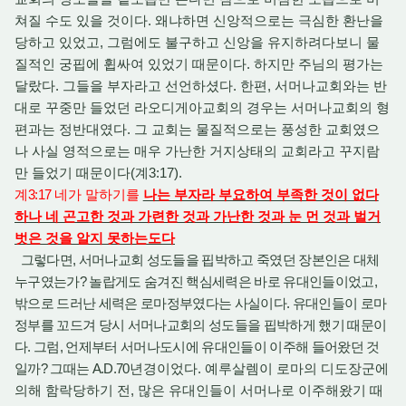
쳐질 수도 있을 것이다. 왜냐하면 신앙적으로는 극심한 환난을
당하고 있었고, 그럼에도 불구하고 신앙을 유지하려다보니 물
질적인 궁핍에 휩싸여 있었기 때문이다. 하지만 주님의 평가는
달랐다. 그들을 부자라고 선언하셨다. 한편, 서머나교회와는 반
대로 꾸중만 들었던 라오디게아교회의 경우는 서머나교회의 형
편과는 정반대였다. 그 교회는 물질적으로는 풍성한 교회였으
나 사실 영적으로는 매우 가난한 거지상태의 교회라고 꾸지람
만 들었기 때문이다(계3:17)
.
계
3:17
네가 말하기를
나는 부자라 부요하여 부족한 것이 없다
하나 네 곤고한 것과 가련한 것과 가난한 것과 눈 먼 것과 벌거
벗은 것을 알지 못하는도다
그렇다면, 서머나교회 성도들을 핍박하고 죽였던 장본인은 대체
누구였는가? 놀랍게도 숨겨진 핵심세력은 바로 유대인들이었고,
밖으로 드러난 세력은 로마정부였다는 사실이다. 유대인들이 로마
정부를 꼬드겨 당시 서머나교회의 성도들을 핍박하게 했기 때문이
다. 그럼, 언제부터 서머나도시에 유대인들이 이주해 들어왔던 것
일까? 그때는 A.D.70
년경이었다. 예루살렘이 로마의 디도장군에
의해 함락당하기 전, 많은 유대인들이 서머나로 이주해왔기 때