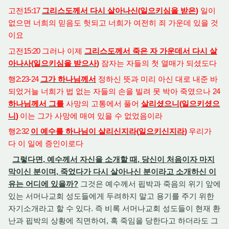
고전
15:17
그리스도께서 다시 살아나신
(
일으키심을 받은
)
일이
없으면 너희의 믿음도 헛되고 너희가 여전히 죄 가운데 있을 것
이요
고전
15:20
그러나 이제
그리스도께서 죽은 자 가운데서 다시 살
아나사
(
일으키심을 받으사
)
잠자는 자들의 첫 열매가 되셨도다
행
2:23-24
그가 하나님께서
정하신 뜻과 미리 아신 대로 내준 바
되었거늘 너희가 법 없는 자들의 손을 빌려 못 박아 죽였으나
24
하나님께서 그를
사망의 고통에서 풀어
살리셨으니
(
일으키셨으
니
)
이는 그가 사망에 매여 있을 수 없었음이라
행
2:32
이 예수를 하나님이 살리신지라
(
일으키신지라
)
우리가
다 이 일에 증인이로다
그렇다면, 예수께서 자신을 소개할 때, 당신이 처음이자 마지
막이신 분이며, 죽었다가 다시 살아나신 분이라고 소개하신 이
유는 어디에 있을까?
그것은 예수께서 핍박과 죽음의 위기 앞에
있는 서머나교회 성도들에게 두려하지 말고 용기를 주기 위한
자기소개라고 할 수 있다. 즉 비록 서머나교회 성도들이 현재 환
난과 핍박의 상황에 직면하여, 혹 죽임을 당한다고 하더라도 그