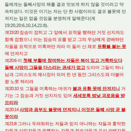
들에게는 둘째사망의 해를 결코 맛보게 하지 않을 것이라고 약
속하셨다. 이것은 이기는 자는 단 한 사람이라도 결코 불못에 던
져지는 일은 없을 것임을 분명하게 말해준다(계
19:20,20:6,10,14,21:8).
계
19:20
짐승이 잡히고 그 앞에서 표적을 행하던 거짓 선지자도
함께 잡혔으니 이는 짐승의 표를 받고 그의 우상에게 경배하던
자들을 표적으로 미혹하던 자라 이 둘이 산 채로
유황불 붙는 못
에 던져지고
계
20:6
이
첫째 부활에 참여하는 자들은 복이 있고 거룩하도다
둘째 사망이 그들을 다스리는 권세가 없고
도리어 그들이 하나
님과 그리스도의 제사장이 되어 천 년 동안 그리스도와 더불어
왕 노릇 하리라
계
20:10
또 그들을 미혹하는 마귀가
불과 유황 못에 던져지니
거
기는 그 짐승과 거짓 선지자도 있어
세세토록 밤낮 괴로움을 받
으리라
계
20:14
사망과 음부도 불못에 던져지니 이것은 둘째 사망 곧 불
못이라
계
21:8
그러나 두려워하는 자들과 믿지 아니하는 자들과 흉악한
자들과 살인자들과 음행하는 자들과 점술가들과 우상 숭배자들