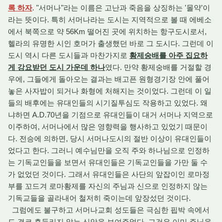
록 하자
. "서머나"라는 이름은 고난과 죽음을 상징하는 '몰약'이
라는 뜻이다. 특히 서머나라는 도시는 지역적으로 볼 때 에베소
에서 북쪽으로 약 56Km 떨어진 곳에 위치하는 항구도시로서,
헬라의 유명한 시인 호머가 출생했던 바로 그 도시다. 그런데 이
도시 역시 다른 도시들과 마찬가지로
황제숭배를 아주 집요하
게 강요받던 도시 가운데 하나
였다. 만약 황제숭배를 거절할 경
우에, 그들에게 돌아오는 결과는 배고픈 원형경기장 안에 풀어
놓은 사자밥이 되거나 화형에 처해지는 것이었다. 그런데 이 일
들의 배후에는 유대인들의 시기질투심도 작용하고 있었다. 왜
냐하면 A.D.70년을 기점으로 유대인들이 대거 서머나 지역으로
이주하여, 서머나에서 많은 영향력을 행사하고 있었기 때문이
다. 전승에 의하면, 당시 서머나도시의 절반 이상이 유대인들이
었다고 한다. 그러니 예수님만을 오직 주와 하나님으로 인정하
는 기독교인들을 보면서 유대인들은 기독교인들을 가만 둘 수
가 없었던 것이다. 그래서 유대인들은 사단의 앞잡이인 로마정
부를 꼬드겨 로마황제를 자신의 주님과 신으로 인정하지 않는
기독교들을 골라내어 철저히 죽이는데 앞장섰던 것이다.
그럼에도 불구하고 서머나교회 성도들은 극심한 핍박 속에서
도 결코 흔들리지 않는 신앙을 보여주었다. 그것은 이미 주님을