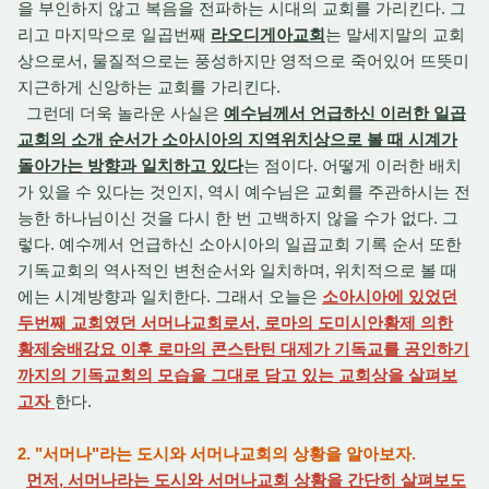
을 부인하지 않고 복음을 전파하는 시대의 교회를 가리킨다. 그
리고 마지막으로 일곱번째
라오디게아교회
는 말세지말의 교회
상으로서, 물질적으로는 풍성하지만 영적으로 죽어있어 뜨뜻미
지근하게 신앙하는 교회를 가리킨다.
그런데 더욱 놀라운 사실은
예수님께서 언급하신 이러한 일곱
교회의 소개 순서가 소아시아의 지역위치상으로 볼 때 시계가
돌아가는 방향과 일치하고 있다
는 점이다. 어떻게 이러한 배치
가 있을 수 있다는 것인지, 역시 예수님은 교회를 주관하시는 전
능한 하나님이신 것을 다시 한 번 고백하지 않을 수가 없다. 그
렇다. 예수께서 언급하신 소아시아의 일곱교회 기록 순서 또한
기독교회의 역사적인 변천순서와 일치하며, 위치적으로 볼 때
에는 시계방향과 일치한다. 그래서 오늘은
소아시아에 있었던
두번째 교회였던 서머나교회로서, 로마의 도미시안황제 의한
황제숭배강요 이후 로마의 콘스탄틴 대제가 기독교를 공인하기
까지의 기독교회의 모습을 그대로 담고 있는 교회상을 살펴보
고자
한다.
2. "서머나"라는 도시와 서머나교회의 상황을 알아보자.
먼저, 서머나라는 도시와 서머나교회 상황을 간단히 살펴보도