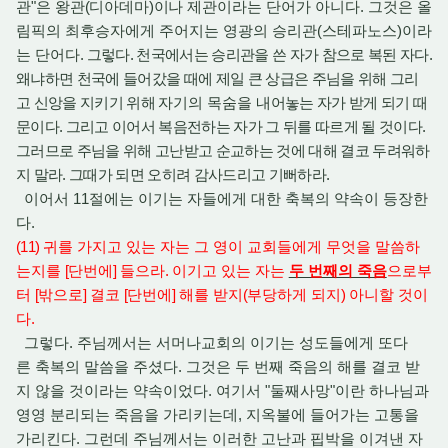
관"은 왕관
(
디아데마
)이
나 제관이라는 단어가 아니다. 그것은 올
림픽의 최후승자에게 주어지는 영광의 승리관(스테파노스)이라
는 단어다
. 그렇다. 천국에서는 승리관을 쓴 자가 참으로 복된 자다.
왜냐하면 천국에 들어갔을 때에 제일 큰 상급은 주님을 위해 그리
고 신앙을 지키기 위해
자기의 목숨을
내어놓는 자가 받게 되기 때
문이다. 그리고 이어서 복음전하는 자가 그 뒤를 따르게 될 것이다.
그러므로 주님을 위해 고난받고 순교하는 것에 대해 결코 두려워하
지 말라. 그때가 되면 오히려 감사드리고 기뻐하라.
이어서 11절에는 이기는 자들에게 대한 축복의 약속이 등장한
다.
(11)
귀를 가지고 있는 자는 그 영이 교회들에게 무엇을 말씀하
는지를
[
단번에
]
들으라
.
이기고 있는 자는
두 번째의 죽음
으로부
터
[
밖으로
]
결코
[
단번에
]
해를 받지
(
부당하게 되지
)
아니할 것이
다
.
그렇다. 주님께서는 서머나교회의 이기는 성도들에게 또다
른 축복의 말씀을 주셨다. 그것은 두 번째 죽음의 해를 결코 받
지 않을 것이라는 약속이었다. 여기서 "둘째사망"이란 하나님과
영영 분리되는 죽음을 가리키는데, 지옥불에 들어가는 고통을
가리킨다. 그런데 주님께서는 이러한 고난과 핍박을 이겨낸 자