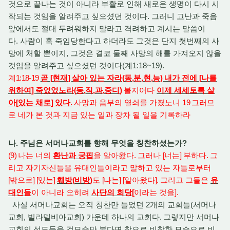
것으로 끝나는 것이 아니라 부활로 인해 새로운 생명이 다시 시
작되는 것임을 알려주고 싶으셨던 것이다. 그러니 고난과 죽음
앞에서도 절대 두려워하지 말라고 격려하고 계시는 말씀이
다. 사람이 혹 죽임당한다고 하더라도 그것은 단지 첫번째의 사
망에 처할 뿐이지, 그것은 결코 둘째 사망의 해를 가져오지 않을
것임을 알려주고 싶으셨던 것이다(계1:18~19).
계
1:18-19
곧
[
현재
]
살아 있는 자라
(
동
,
분
,
현
,
능
)
내가 전에
[
나를
위하여
]
죽었었노라
(
동
,
직
,
과
,
중디
)
볼지어다
이제 세세토록 살
아
[
있는 채로
]
있다
.
사망과 음부의 열쇠를 가졌노니
19
그러므
로 네가 본 것과 지금 있는 일과 장차 될 일을 기록하라
나. 주님은 서머나교회를 향해 무엇을 칭찬하셨는가?
(9)
나는 너의
환난과 궁핍
을 알아왔다
.
그러나
[
너는
]
부하다
.
그
리고 자기자신들을 유대인들이라고 말하고 있는 자들로부터
[
밖으로
] [
있는
]
훼방
(
비방
)
도
[
나는
] [
알아왔다
].
그리고 그들은
유
대인들
이 아니라 오히려
사단의 회당
[
이라는 것을
].
사실 서머나교회는 오직 칭찬만 들었던 2개의 교회들(서머나
교회, 빌라델비아교회) 가운데 하나의 교회다
.
그렇지만 서머나
교회의 성도들을 겉모습만 본다면 참으로 비참한 모습으로 비