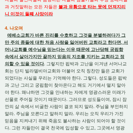
과 거짓말하는 모든 자들은
불과 유황으로 타는 못에 던져지리
니 이것이 둘째 사망이라
4. 나오며
에베소교회가 바른 진리를 수호하고 그것을 분별하려다가 그
만 주의 종들에 대한 처음 사랑을 잃어버린 교회라고 한다면, 서
머나교회를 예수님을 믿는다는 이유 때문에 고난당해 궁핍함
속에서 살아가지만 끝까지 믿음의 지조를 지키는 교회라고 정
의할 수 있을 것이다
. 그렇지만 핍박과 고난을 이겨낸 서머나교
회는 단지 빌라델비아교회와 더불어 오직 칭찬만 들은 교회가
되었다는 사실을 우리는 기억해야 한다. 그렇다. 성도들은 핍박
과 고난 그리고 궁핍함이 찾아온다고 해도 거기에서 떨지 말아
야 한다. 왜냐하면 그것을 인내하는 자에게 영광스러운 미래가
선물로 주어질 것이기 때문이다. 그러므로 성도들이여, 잠시 잠
깐의 삶 속에서 비굴한 사람이 결코 되지 말라. 주님을 부인하지
말라. 주님을 모른다고 말하지 말라. 우리는 오직 우리가 가진
믿음을 지켜내기 위해 죽음도 불사하는 사람이 되어야 할 것이
다. 그런 자들만이 결국 천국에 입성할 수 있고, 그곳에서 영광