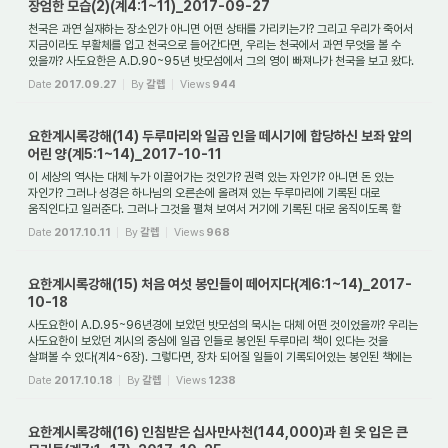
장엄한 모습(2)(계4:1~11)_2017-09-27
천국은 과연 실재하는 장소인가 아니면 어떤 상태를 가리키는가? 그리고 우리가 죽어서
지금이라도 부활체를 입고 천국으로 들어간다면, 우리는 천국에서 과연 무엇을 볼 수
있을까? 사도요한은 A.D.90~95년 밧모섬에서 그의 영이 빠져나가 천국을 보고 왔다.
...
Date
2017.09.27
By
갈렙
Views
944
요한계시록강해(14) 두루마리와 일곱 인을 떼시기에 합당하신 보좌 앞의
어린 양(계5:1~14)_2017-10-11
이 세상의 역사는 대체 누가 이끌어가는 것인가? 권력 있는 자인가? 아니면 돈 있는
자인가? 그러나 성경은 하나님의 오른손에 올려져 있는 두루마리에 기록된 대로
움직인다고 일러준다. 그러나 그것을 펼쳐 보여서 거기에 기록된 대로 움직이도록 할
존재가 ...
Date
2017.10.11
By
갈렙
Views
968
요한계시록강해(15) 처음 여섯 봉인들이 떼어지다(계6:1~14)_2017-
10-18
사도요한이 A.D.95~96년경에 보았던 밧모섬의 묵시는 대체 어떤 것이었을까? 우리는
사도요한이 보았던 계시의 중심에 일곱 인들로 봉인된 두루마리 책이 있다는 것을
살펴볼 수 있다(계4~6장). 그렇다면, 장차 되어질 일들이 기록되어있는 봉인된 책에는
무엇...
Date
2017.10.18
By
갈렙
Views
1238
요한계시록강해(16) 인침받은 십사만사천(144,000)과 흰 옷 입은 큰