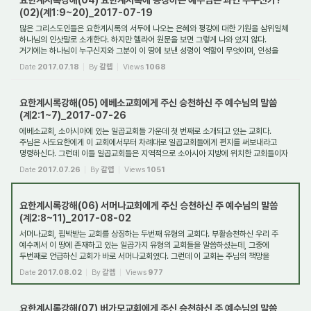
(02)(계1:9~20)_2017-07-19
많은 그리스도인들은 요한계시록의 서두에 나오는 은혜와 평강에 대한 기원을 삼위일체
하나님의 인삿말로 소개한다. 하지만 헬라어 원문을 보면 그렇게 나와 있지 않다.
거기에는 하나님이 누구신지와 그분이 이 땅에 보낸 성령이 역할이 무엇이며, 인성을
입...
Date
2017.07.18
By
갈렙
Views
1068
요한계시록강해(05) 에베소교회에게 주신 승천하신 주 예수님의 말씀
(계2:1~7)_2017-07-26
에베소교회, 소아시아에 있는 일곱교회들 가운데 첫 번째로 소개되고 있는 교회다.
주님은 사도요한에게 이 교회에서부터 차례대로 일곱교회들에게 편지를 써보내라고
명령하신다. 그런데 이들 일곱교회들은 지역적으로 소아시아 지방에 위치한 교회들이자
시...
Date
2017.07.26
By
갈렙
Views
1051
요한계시록강해(06) 서머나교회에게 주신 승천하신 주 예수님의 말씀
(계2:8~11)_2017-08-02
서머나교회, 핍박받는 교회를 상징하는 두번째 유형의 교회다. 부활승천하신 우리 주
예수께서 이 땅에 존재하고 있는 일곱가지 유형의 교회들을 말씀하셨는데, 그중에
두번째로 언급하신 교회가 바로 서머나교회였다. 그런데 이 교회는 주님의 책망을
발견할 ...
Date
2017.08.02
By
갈렙
Views
977
요한계시록강해(07) 버가모교회에게 주신 승천하신 주 예수님의 말씀