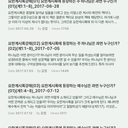
요한계시록강해(01) 요한계시록에 등장하는 주 하나님은 과연 누구신가
(01)(계1:1~8)_2017-06-28
요한계시록은 종말에 일어날 일들을 다루고 있는 미밀스런 계시와 예언의 책이다.
그렇지만 성경구성으로 볼 때 이 책은 결론의 책이요 완성의 책에 해당한다. 여기에 나온
것 이외 더 이상의 계시가 없다는 뜻이다. 그러므로 요한계시록에 외 더 다른 계시가 ...
Date
2017.06.29
By
갈렙
Views
1759
요한계시록강해(02) 요한계시록에 등장하는 주 하나님은 과연 누구신가?
(02)(계1:1~8)_2017-07-05
하나님은 어떤 분이신가? 하나님이 어떤 분이시며 무슨 일을 하셨는지를 알아보려면
성경66권 중에서 어떤 성경책을 열어 보면 알 수 있을까? 우리는 하나님이 한 분이신
것에 대해서는 구약성경에서는 이사야서를 읽어 보기를 추천해 드린다. 특히 이사야
40...
Date
2017.07.05
By
갈렙
Views
1446
요한계시록강해(03) 요한계시록에 등장하는 예수님은 과연 누구신가?
(01)(계1:4~8)_2017-07-12
요한계시록에서는 하나님이 과연 어떻게 소개되고 있을까? 그리고 예수님은 하나님과
어떤 관계로 소개되고 있을까? 우리는 요한계시록을 읽다가 크게 놀라게 된다. 왜냐하면
예수께서 친히 "나는 처음이요 마지막이라"고 말씀하셨기 때문이다(계1:17). 이것은...
Date
2017.07.12
By
갈렙
Views
1311
요한계시록강해(04) 요한계시록에 등장하는 예수님은 과연 누구신가?