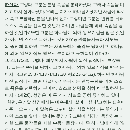
하신다
.
그렇다. 그분은 분명 죽음을 통과하셨다. 그러나 죽음을 이
기고 다시 살아나셨다. 우리는 여기서 하나님이셨지만 사람이 되셔
서 죽고 부활하신 분을 만나게 된다. 그렇다면 그분은
인류를 위해
스스로 죽음을 선택한 것인가 아니면 사람들에 의해 죽임을 당
하신 것인가
? 또한
그분은 하나님에 의해 일으키심을 받은 것인
가 아니면 스스로 살아나신 것인가
?
공관복음서들과 사도들
의 증언에 의하면, 그분은 사람들에게 죽임을 당하시고, 하나님
에 의해 일으키심을 받으신 분이라고 표현되어 있다(마
16:21,17:23). 그렇다. 예수께서 사람이 되신 입장에서 보았을
때, 그분은 죽임을 당하시고 하나님에 의해 일으키심을 받은 분
이시다(고전15:3~4,13~14,17,20, 행2:23~24,32). 하지만 하나님
이신 입장에서 보면 다르다. 예수께서는 인류구원을 위해 스스
로 죽음을 선택하신 분이며, 스스로 생명을 취하여 부활하신 분
이시다(계2:8). 성경은 이 두 가지 사실을 공히 증거하고 있다.
한편, 우리말 성경에서는 예수께서
“
살아나셨다
”고 하는 표현
이
자주 나오는데, 이 말씀은 그분이 살리심을 받았다는 뜻인가 아
니면 스스로 일어나셨다는 뜻인가? 그런데 성경에 등장하는 이
러한 모든 문장들은 사실 수동태문장이다. 즉 하나님에 의해
“
일
으키심을 받았다"는 뜻이다
(
동사
‘
에게이로
’
의 직설법
,
완료
,
수