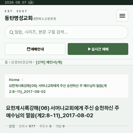
2026. 08. 07. (금)
·
Sketchbook5, 스케치북5
EST. 2007
동탄명성교회
대한예수교장로회
예배안내
실시간 예배
Sketchbook5, 스케치북5
홈
성경66권강해
[신약] 예언서(계)
Home
요한계시록강해(06) 서머나교회에게 주신 승천하신 주 예수님의 말씀(계
2:8~11)_2017-08-02
요한계시록강해(06) 서머나교회에게 주신 승천하신 주
예수님의 말씀(계2:8~11)_2017-08-02
갈렙
조회 수
977
추천 수
0
댓글
0