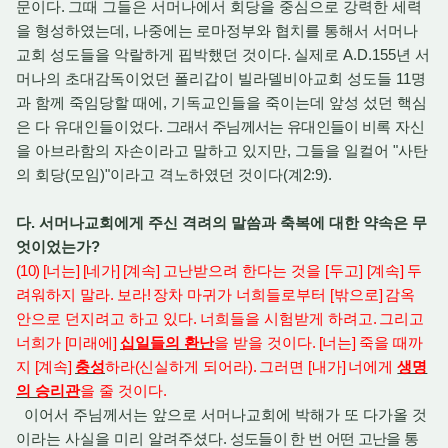
문이다
.
그때 그들은 서머나에서 회당을 중심으로 강력한 세력
을 형성하였는데, 나중에는
로마정부와 협치를 통해서 서머나
교회 성도들을 악랄하게 핍박했던 것이다
.
실제로 A.D.155년 서
머나의 초대감독이었던 폴리갑이 빌라델비아교회 성도들
11
명
과 함께 죽임당할 때에, 기독교인들을 죽이는데 앞성 섰던 핵심
은 다 유대인들이었다
.
그래서 주님께서는 유대인들이 비록
자신
을 아브라함의 자손이라고 말하고 있지만, 그들을 일컬어 "사탄
의 회당(모임)"이라고 격노하였던 것이다(계2:9)
.
다. 서머나교회에게 주신 격려의 말씀과 축복에 대한 약속은 무
엇이었는가?
(10) [
너는
] [
네가
] [
계속
]
고난받으려 한다는 것을 [두고]
[
계속
]
두
려워하지 말라
.
보라
!
장차 마귀가 너희들로부터
[
밖으로
]
감옥
안으로 던지려고 하고 있다
.
너희들을 시험받게 하려고
.
그리고
너희가
[
미래에
]
십일들의 환난
을 받을 것이다
. [
너는
]
죽을 때까
지
[
계속
]
충성
하라
(
신실하게 되어라
).
그러면
[
내가
]
너에게
생명
의 승리관
을 줄 것이다
.
이어서 주님께서는 앞으로 서머나교회에 박해가 또 다가올 것
이라는 사실을 미리 알려주셨다
. 성도들이 한 번 어떤 고난을 통