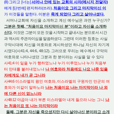
(8)
그리고
[
너는
]
서머나 안에 있는 교회의 사자
(
메시지 전달자
)
에게
[
단번에
]
편지하라
(
쓰라
).
처음이요 그리고 마지막이신 이
가 이것들을 말한다
.
이분은
죽게 되었다 그리고 살아나셨다
.
서머나교회에 자신을 소개하고 계신 예수님은 과연 누구신가?
그분은 첫째,
“
처음이요 마지막이신 분
”
이라고 자신을 소개하
신다
. 이것은 그분이 모든 것을 시작하고 끝내시는 분으로서 시간
과 역사의 주관자이심을 말씀하셨다. 그런데
이러한 칭호는 사실
구약시대에 자신을 여호와로 계시하셨던 하나님 자신의 자기계
시였다
(사41:4, 44:6, 48:12)
.
그러므로 우리는 예수께서 구약의
여호와로 나타나셨던 그분과 한 분이라는 사실을 알 수 있다
사
41:4
이 일을 누가 행하였느냐 누가 이루었느냐 누가 처음부
터 만대를 불러내었느냐
나 여호와라 처음에도 나요 나중 있을
자에게도 내가 곧 그니라
사
44:6
이스라엘의 왕인 여호와
,
이스라엘의 구원자인 만군의 여
호와가 이같이 말하노라
나는 처음이요 나는 마지막이라 나 외
에 다른 신이 없느니라
사
48:12
야곱아 내가 부른 이스라엘아 내게 들으라 나는 그니
나
는 처음이요 또 나는 마지막이라
둘째, 그분은 자신을 죽으셨지만 다시 살아나신 분이라고 소개