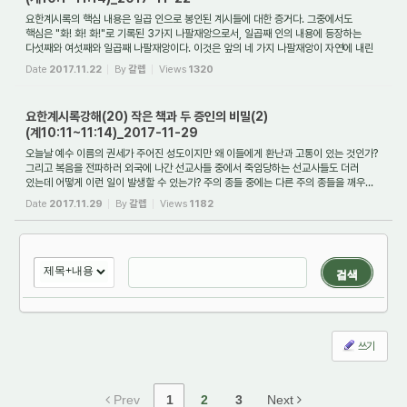
요한계시록의 핵심 내용은 일곱 인으로 봉인된 계시들에 대한 증거다. 그중에서도
핵심은 "화! 화! 화!"로 기록된 3가지 나팔재앙으로서, 일곱째 인의 내용에 등장하는
다섯째와 여섯째와 일곱째 나팔재앙이다. 이것은 앞의 네 가지 나팔재앙이 자연에 내린
재...
Date
2017.11.22
By
갈렙
Views
1320
요한계시록강해(20) 작은 책과 두 증인의 비밀(2)
(계10:11~11:14)_2017-11-29
오늘날 예수 이름의 권세가 주어진 성도이지만 왜 이들에게 환난과 고통이 있는 것인가?
그리고 복음을 전파하러 외국에 나간 선교사들 중에서 죽임당하는 선교사들도 더러
있는데 어떻게 이런 일이 발생할 수 있는가? 주의 종들 중에는 다른 주의 종들을 깨우...
Date
2017.11.29
By
갈렙
Views
1182
검색
쓰기
Prev
1
2
3
Next