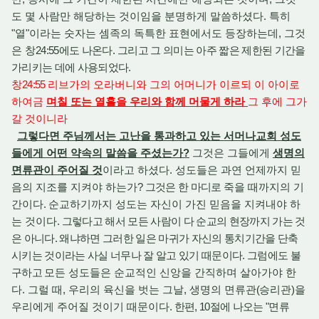
도 몇 사람만 해당하는 것이임을 분명하게 말씀하셨다. 특히
"열"이라는 숫자는 셈족의 독특한 표현에서도 등장하는데, 그것
은 창
24:55에도 나온
다
. 그리고 그 의미는 아주 짧은 제한된 기간을
가리키는 데에 사용되었다.
창
24:55
리브가의 오라버니와 그의 어머니가 이르되 이 아이로
하여금
며칠 또는 열흘을 우리와 함께 머물게 하라
그 후에 그가
갈 것이니라
그렇다면 주님께서는 고난을 통과하고 있는 서머나교회 성도
들에게 어떤 약속의 말씀을 주셨는가?
그것은 그들에게
생명의
면류관이 주어질 것
이라고 하셨다. 성도들은 과연 언제까지 믿
음의 지조를 지켜야 하는가
? 그것은 한 마디로
죽을 때까지의 기
간이다
.
순교하기까지 성도는 자신이 가진 믿음을 지켜내야 하
는 것이다
. 그렇다고 해서 모든 사람이 다 순교의 현장까지 가는 것
은 아니다. 왜냐하면 그러한 일은 마귀가 자신의 통치기간을 단축
시키는 것이라는 사실 너무나 잘 알고 있기 때문이다. 그럼에도 불
구하고
모든 성도들은 순교적인 신앙을 간직하며 살아가야 한
다. 그럴 때, 우리의 육신을 벗는 그날, 생명의 면류관
(
승리관
)
을
우리에게 주어질 것이기 때문이다
. 한편, 10절에 나오는 "
면류