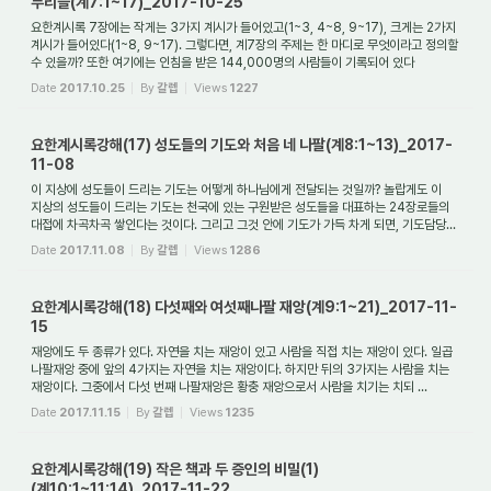
무리들(계7:1~17)_2017-10-25
요한계시록 7장에는 작게는 3가지 계시가 들어있고(1~3, 4~8, 9~17), 크게는 2가지
계시가 들어있다(1~8, 9~17). 그렇다면, 계7장의 주제는 한 마디로 무엇이라고 정의할
수 있을까? 또한 여기에는 인침을 받은 144,000명의 사람들이 기록되어 있다
(계7:4~8). ...
Date
2017.10.25
By
갈렙
Views
1227
요한계시록강해(17) 성도들의 기도와 처음 네 나팔(계8:1~13)_2017-
11-08
이 지상에 성도들이 드리는 기도는 어떻게 하나님에게 전달되는 것일까? 놀랍게도 이
지상의 성도들이 드리는 기도는 천국에 있는 구원받은 성도들을 대표하는 24장로들의
대접에 차곡차곡 쌓인다는 것이다. 그리고 그것 안에 기도가 가득 차게 되면, 기도담당...
Date
2017.11.08
By
갈렙
Views
1286
요한계시록강해(18) 다섯째와 여섯째나팔 재앙(계9:1~21)_2017-11-
15
재앙에도 두 종류가 있다. 자연을 치는 재앙이 있고 사람을 직접 치는 재앙이 있다. 일곱
나팔재앙 중에 앞의 4가지는 자연을 치는 재앙이다. 하지만 뒤의 3가지는 사람을 치는
재앙이다. 그중에서 다섯 번째 나팔재앙은 황충 재앙으로서 사람을 치기는 치되 ...
Date
2017.11.15
By
갈렙
Views
1235
요한계시록강해(19) 작은 책과 두 증인의 비밀(1)
(계10:1~11:14)_2017-11-22