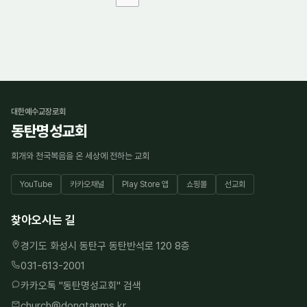
대한예수교장로회
동탄명성교회
회개와 천국복음을 온 세상에 전하는 교회
YouTube
카카오채널
Play Store 앱
쇼핑몰
선교회
찾아오시는 길
경기도 화성시 동탄구 동탄반석로 120 8층
031-613-2001
카카오톡 "
동탄명성교회
" 검색
church@dongtanms.kr