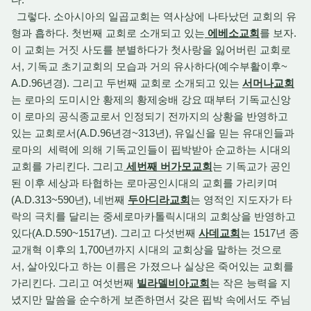
그렇다. 소아시아의 일곱교회는 역사상에 나타났던 교회의 유
형과 흡하다. 첫번째 교회로 소개되고 있는
에베소교회
를 보자.
이 교회는 거짓 사도를 분별하다가 첫사랑을 잃어버린 교회로
서, 기독교 초기교회의 모습과 거의 유사하다(예수부활이후~
A.D.96년경). 그리고 두번째 교회로 소개되고 있는
서머나교회
는 로마의 도미시안 황제의 황제숭배 강요 때부터 기독교신앙
이 로마의 공식종교로서 인정되기 전까지의 상황을 반영하고
있는 교회로서(A.D.96년경~313년), 유일신을 믿는 유대인들과
로마의 세력에 의해 기독교인들이 핍박받아 순교하는 시대의
교회를 가리킨다. 그리고
세번째 버가모교회
는 기독교가 공인
된 이후 세상과 타협하는 로마공인시대의 교회를 가리키며
(A.D.313~590년), 네번째
두아디라교회
는 영적인 지도자가 타
락의 극치를 달리는 중세로마카톨릭시대의 교회상을 반영하고
있다(A.D.590~1517년). 그리고 다섯번째
사데교회
는 1517년 종
교개혁 이후의 1,700년까지 시대의 교회상을 말하는 것으로
서, 살아있다고 하는 이름은 가졌으나 실상은 죽어있는 교회를
가리킨다. 그리고 여섯번째
빌라델비아교회
는 작은 능력을 지
녔지만 말씀을 순수하게 보존하면서 갖은 핍박 속에서도 주님