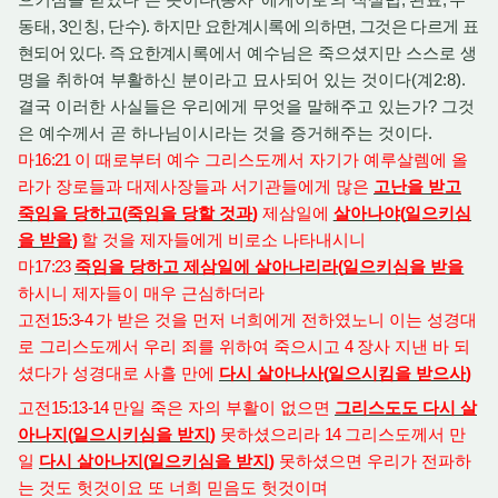
동태
, 3
인칭
,
단수
). 하지만 요한계시록에 의하면, 그것은 다르게 표
현되어 있다. 즉 요한계
시록에서 예수님은 죽으셨지만 스스로 생
명을 취하여 부활하신 분이라고 묘사되어 있는 것이다(계2:8).
결국 이러한 사실들은 우리에게 무엇을 말해주고 있는가? 그것
은 예수께서 곧 하나님이시라는 것을 증거해주는 것이다.
마
16:21
이 때로부터 예수 그리스도께서 자기가 예루살렘에 올
라가 장로들과 대제사장들과 서기관들에게 많은
고난을 받고
죽임을 당하고
(
죽임을 당할 것과
)
제삼일에
살아나야
(
일으키심
을 받을
)
할 것을 제자들에게 비로소 나타내시니
마
17:23
죽임을 당하고 제삼일에 살아나리라
(
일으키심을 받을
하시니 제자들이 매우 근심하더라
고전
15:3-4
가 받은 것을 먼저 너희에게 전하였노니 이는 성경대
로 그리스도께서 우리 죄를 위하여 죽으시고
4
장사 지낸 바 되
셨다가 성경대로 사흘 만에
다시 살아나사
(
일으시킴을 받으사
)
고전
15:13-14
만일 죽은 자의 부활이 없으면
그리스도도 다시 살
아나지
(
일으시키심을 받지
)
못하셨으리라
14
그리스도께서 만
일
다시 살아나지
(
일으키심을 받지
)
못하셨으면 우리가 전파하
는 것도 헛것이요 또 너희 믿음도 헛것이며