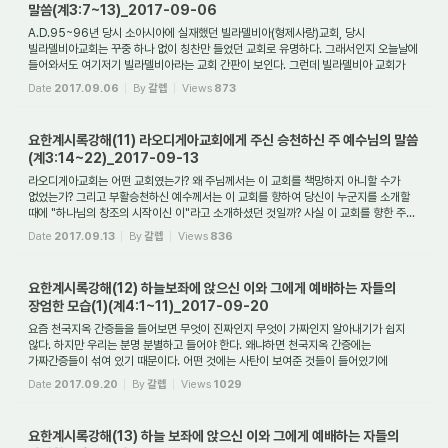
말씀(계3:7~13)_2017-09-06
A.D.95~96년 당시 소아시아에 실재했던 빌라델비아(형제사랑)교회, 당시
빌라델비아교회는 꾸중 하나 없이 칭찬만 들었던 교회로 유명하다. 그래서인지 오늘날에
들어와서도 여기저기 빌라델비아라는 교회 간판이 보인다. 그런데 빌라델비아 교회가
뛰어난 주...
Date
2017.09.06
By
갈렙
Views
873
요한계시록강해(11) 라오디게아교회에게 주신 승천하신 주 예수님의 말씀
(계3:14~22)_2017-09-13
라오디게아교회는 어떤 교회였는가? 왜 주님께서는 이 교회를 책망하지 아니할 수가
없었는가? 그리고 부활승천하신 예수께서는 이 교회를 향하여 당신이 누군지를 소개할
때에 "하나님의 창조의 시작이신 이"라고 소개하셨던 것일까? 사실 이 교회를 향한 주...
Date
2017.09.13
By
갈렙
Views
836
요한계시록강해(12) 하늘보좌에 앉으신 이와 그에게 예배하는 자들의
장엄한 모습(1)(계4:1~11)_2017-09-20
요즘 천국지옥 간증들을 들어보면 무엇이 진짜인지 무엇이 가짜인지 알아내기가 쉽지
않다. 하지만 우리는 분명 분별하고 들어야 한다. 왜냐하면 천국지옥 간증에는
가짜간증들이 섞여 있기 때문이다. 어떤 것에는 사탄이 보여준 것들이 들어있기에
천국과 지...
Date
2017.09.20
By
갈렙
Views
1029
요한계시록강해(13) 하늘 보좌에 앉으신 이와 그에게 예배하는 자들의