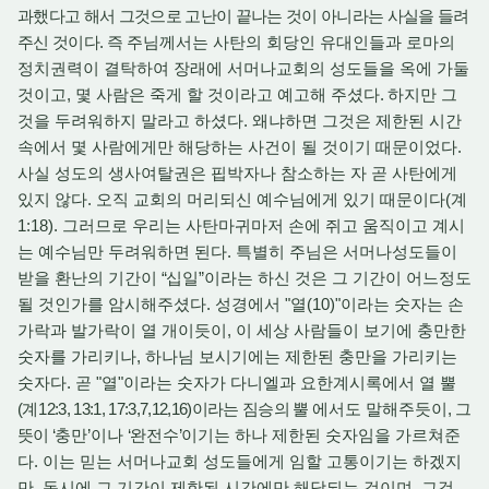
과했다고 해서 그것으로 고난이 끝나는 것이 아니라는 사실을 들려
주신 것이다. 즉
주님께서는 사탄의 회당인 유대인들과 로마의
정치권력이 결탁하여 장래에 서머나교회의 성도들을 옥에 가둘
것이고, 몇 사람은 죽게 할 것이라고 예고해 주셨다
.
하지만 그
것을 두려워하지 말라고 하셨다. 왜냐하면 그것은 제한된 시간
속에서 몇 사람에게만 해당하는 사건이 될 것이기 때문이었다.
사실 성도의 생사여탈권은 핍박자나 참소하는 자 곧 사탄에게
있지 않다. 오직 교회의 머리되신 예수님에게 있기 때문이다(계
1:18). 그러므로 우리는 사탄마귀마저 손에 쥐고 움직이고 계시
는 예수님만 두려워하면 된다. 특별히 주님은 서머나성도들이
받을 환난의 기간이
“
십일
”
이라는 하신 것은 그 기간이 어느정도
될 것인가를 암시해주셨다. 성경에서 "열(10)"이라는 숫자는 손
가락과 발가락이 열 개이듯이, 이 세상 사람들이 보기에 충만한
숫자를 가리키나, 하나님 보시기에는 제한된 충만을 가리키는
숫자다. 곧 "열"이라는 숫자가 다니엘과 요한계시록에서 열 뿔
(
계
12:3, 13:1, 17:3,7,12,16)이라는 짐승의 뿔
에서도 말해주듯이
, 그
뜻이 ‘
충만
’
이나
‘
완전수
’
이기는 하나 제한된 숫자임을 가르쳐준
다. 이는 믿는 서머나교회 성도들에게 임할 고통이기는 하겠지
만, 동시에 그 기간이 제한된 시간에만 해당되는 것이며, 그것