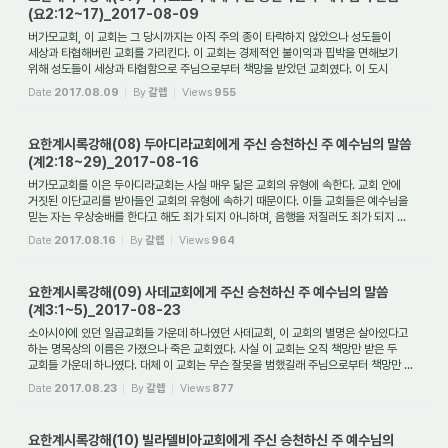
(요2:12~17)_2017-08-09
버가모교회, 이 교회는 그 당시까지는 아직 주의 종이 타락하지 않았으나 성도들이
세상과 타협해버린 교회를 가리킨다. 이 교회는 경제적인 불이익과 핍박을 면해보기
위해 성도들이 세상과 타협함으로 주님으로부터 책망을 받았던 교회였다. 이 도시
사람들...
Date
2017.08.09
By
갈렙
Views
955
요한계시록강해(08) 두아디라교회에게 주신 승천하신 주 예수님의 말씀
(계2:18~29)_2017-08-16
버가모교회를 이은 두아디라교회는 사실 매우 닮은 교회의 유형에 속한다. 교회 안에
거짓된 이단교리를 받아들인 교회의 유형에 속하기 때문이다. 이들 교회들은 예수님을
믿는 자는 우상숭배를 한다고 해도 죄가 되지 아니하며, 음행을 저질러도 죄가 되지 ...
Date
2017.08.16
By
갈렙
Views
964
요한계시록강해(09) 사데교회에게 주신 승천하신 주 예수님의 말씀
(계3:1~5)_2017-08-23
소아시아에 있던 일곱교회들 가운데 하나였던 사데교회, 이 교회의 별명은 살아있다고
하는 명목상의 이름은 가졌으나 죽은 교회였다. 사실 이 교회는 오직 책망만 받은 두
교회들 가운데 하나였다. 대체 이 교회는 무슨 잘못을 범했길래 주님으로부터 책망만 ...
Date
2017.08.23
By
갈렙
Views
877
요한계시록강해(10) 빌라델비아교회에게 주신 승천하신 주 예수님의