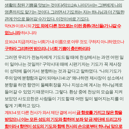
생활의 참된 기쁨을 맛보는 것이다
막
나아가서는 그분에게 나의
(
11:24).
영혼까지도 맡기는 것이다
그러면서 기도하는 자는 하나님과 더 긴밀한
.
관계 안으로 들어갈 수가 있다
이것이 바로 기도다
.
.
막
이르시되
기도 외에 다른 것으로는 이런 종류
귀신들
가 나갈 수
9:29
(
)
없느니라
하시니라
요
지금까지는 너희가 내 이름으로 아무 것도 구하지 아니하였으나
16:24
구하라 그리하면 받으리니 너희 기쁨이 충만하리라
그러면 우리가 전능자에게 기도드릴 때에 천상에서는 과연 어떤 일
이 일어나는 것일까
구약시대 때에 시편기자는 기도가 꼭 제사장
?
이 성막에 들어가서 분향하는 것과 같다고 말하였다
나의 기도가
.
“
주의 앞에 분향함과 같이 되며
시
왜냐하면 제사장이 성소에서
(
141:2)”
분향을 하면 향연이 둘째휘장을 지나 지성소에 계시는 하나님께로
들어갈 수 있었기 때문이다
그렇다
환상 중에 천상의 모습을 지켜
.
.
보았던 사도요한은 사람들이 기도할 때 어떤 일이 벌어지는지를 이
렇게 기록하고 있다
.
계
또 다른 천사가 와서 제단 곁에 서서
금 향로를 가지고 많은 향을
8:3-4
받았으니 이는 모든 성도의 기도와 합하여 보좌 앞 금 제단에 드리고자
함이라
향연이 성도의 기도와 함께 천사의 손으로부터 하나님 앞으로
4