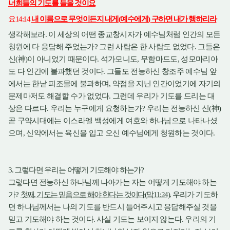
너희들의 기도를 들을 것이요
요
내 이름으로 무엇이든지 내게
예수에게
구하면 내가 행하리라
14:14
(
)
생각해보라
이 세상의 어떤 종교창시자가 예수님처럼 인간의 모든
.
청원에 다 응답해 주었는가
그런 사람은 한 사람도 없었다
그들은
?
.
신
神
이 아니었기 때문이다
석가모니도
무함마드도
성모마리아
(
)
.
,
,
도 다 인간에 불과했던 것이다
그들도 전능하신 창조주 예수님 앞
.
에서는 한낱 피조물에 불과하며
약점을 지닌 인간이었기에 자기의
,
문제마저도 해결할 수가 없었다
그런데 우리가 기도를 드리는 대
.
상은 다르다
우리는 누구에게 요청하는가
우리는 전능하신 신
神
.
?
(
)
곧 구약시대에는 이스라엘 백성에게 여호와 하나님으로 나타나셨
으며
신약에서는 육신을 입고 오신 예수님에게 청원하는 것이다
,
.
그렇다면 우리는 어떻게 기도해야 하는가
3.
?
그렇다면 전능하신 하나님께 나아가는 자는 어떻게 기도해야 하는
가
첫째
기도는 믿음으로 해야 한다는 것이다
막
우리가 기도하
?
,
(
11:24).
면 하나님께서는 나의 기도를 반드시 들어주시고 응답해주실 것을
믿고 기도해야 하는 것이다
사실 기도는 보이지 않는다
우리의 기
.
.