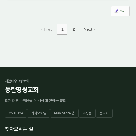
쓰기
Prev
1
2
Next
대한예수교장로회
동탄명성교회
회개와 천국복음을 온 세상에 전하는 교회
YouTube
카카오채널
Play Store 앱
쇼핑몰
선교회
찾아오시는 길