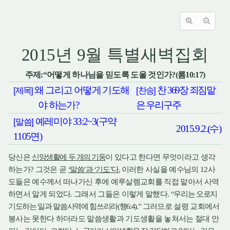
2015
년
9
월 특별새벽집회
주제
:“
어떻게 하나님을 믿도록 도울 것인가
?(
롬
10:17)
왜 그리고 어떻게 기도해
찬
369
장 죄짐맡
[
제목
]
[
찬송
]
야 하는가
?
은 우리구주
예레미야
33:2~3(
구약
[
말씀
]
2015.9.2.(
수
)
1105
면
)
당신은
신앙생활에 두 개의 기둥
이 있다고 한다면 무엇이라고 생각
하는가
그것은 곧
말씀
과
기도
다
이러한 사실을 예수님의
사
?
‘
’
‘
’
.
12
도들은 예수께서 떠나가신 후에 예루살렘교회를 직접 맡아서 사역
하면서 알게 되었다
그래서 그들은 이렇게 말했다
우리는 오로지
.
.
“
기도하는 일과 말씀사역에 힘쓰리라
행
그러므로 설령 교회에서
(
6:4).”
봉사는 못한다 하더라도 말씀생활과 기도생활을 놓쳐서는 절대 안