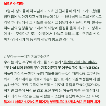
올라가는지라
그렇다
성도들이 하나님께 기도하면 천사들이 와서 그 기도
향
를
.
(
)
금대접에 받아가지고 셋째하늘에 계시는 하나님께 보고를 한다
그
.
러면 하나님께서 그 기도를 들으시고 응답해주시는데
이때 천사는
,
하나님의 명령을 받고 내려와 사람과 환경을 움직여 기도가 성취되
게 하는 것이다
기도는 이 땅에서 하늘로 올려보내는 구원의 신호
.
이자 영적 세계의 능력의 전달의 통로인 것이다
.
우리는 누구에게 기도하는가
2.
?
우리는 과연 누구에게 기도를 드리는가
우리는 가짜 신이 아니라
?
못 하실 일이 없으며 무슨 계획이든지 못 이루실 것이 없는
욥
“
”
(
42:2)
하늘에 계신 전능한 하나님께 기도를 드리는 것
이다
마
그 하나님
(
6:9).
께서 구약시대에는 여호와라는 이름으로 이스라엘 백성들에게 말
씀하셨으며 또한 그들이 부르짖는 기도에 응답해주셨다
렘
(
29:12).
하지만 그분이 육신을 입고 오신 후에는 아들의 이름 곧 예수께서
자기에게 나아오는 모든 사람들의 소원에 응답해주셨다
요
(
14:14).
렘
너희가 내게
여호와에게
부르짖으며 내게 와서 기도하면 내가
29:12
(
)