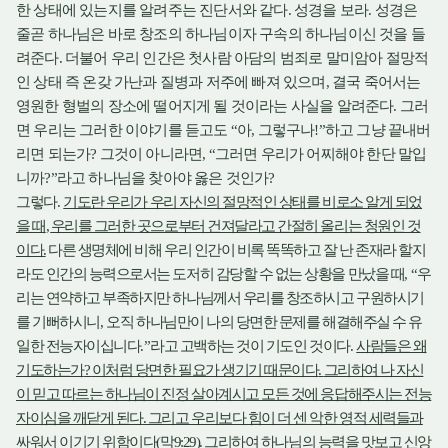
한 상태에 있는지를 알려주는 진단서와 같다
성경을 보라
성경은
.
.
줄곧 하나님은 바로 창조의 하나님이자 구속의 하나님이신 것을 들
려준다
더불어 우리 인간은 첫사람 아담의 범죄로 말미암아 절망적
.
인 상태 즉 온갖 가난과 질병과 저주에 빠져 있으며
결국 죽어서는
,
영원한 형벌의 장소에 떨어지게 될 것이라는 사실을 알려준다
그러
.
면 우리는 그러한 이야기를 듣고도
아
그렇구나
하고 그냥 끝내버
“
,
!”
리면 되는가
그것이 아니라면
그러면 우리가 어찌해야 한단 말입
?
, “
니까
라고 하나님을 찾아야 옳은 것인가
?”
?
그렇다
기도란 우리가 우리 자신의 절망적인 상태를 비로소 알게 되었
.
을 때
우리를 그러한 곳으로부터 건져달라고 간절히 올리는 청원인 것
,
이다
다른 생명체에 비해 우리 인간이 비록 똑똑하고 잘 난 존재라 할지
.
라도 인간의 능력으로서는 도저히 감당할 수 없는 상황을 만났을 때
우
, “
리는 연약하고 부족하지만 하나님께서 우리를 창조하시고 구원하시기
를 기뻐하시니
오직 하나님만이 나의 당면한 문제를 해결해주실 수 유
,
일한 전능자이십니다
라고 고백하는 것이 기도인 것이다
사람들은 왜
.”
.
기도하는가
이처럼 당면한 필요가 생기기 때문이다
그리하여 나 자신
?
.
이 믿고 따르는 하나님이 진정 살아계시고 모든 것에 응답해주시는 전능
자이심을 깨닫게 된다
그리고 우리보다 힘이 더 센 악한 영적 세력들과
.
싸워서 이기기 위함이다
막
그리하여 하나님의 능력을 맛보고 신앙
(
9:29).