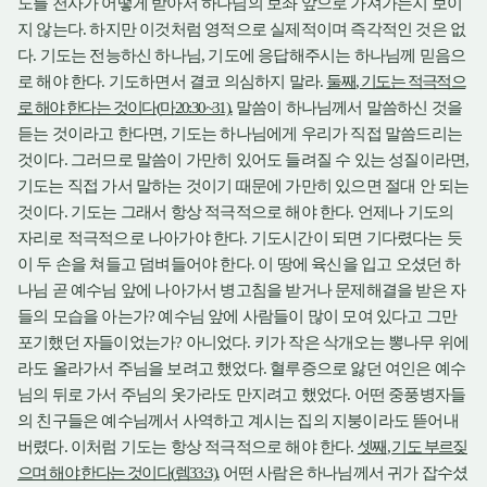
도를 천사가 어떻게 받아서 하나님의 보좌 앞으로 가져가는지 보이
지 않는다
하지만 이것처럼 영적으로 실제적이며 즉각적인 것은 없
.
다
기도는 전능하신 하나님
기도에 응답해주시는 하나님께 믿음으
.
,
로 해야 한다
기도하면서 결코 의심하지 말라
둘째
기도는 적극적으
.
.
,
로 해야 한다는 것이다
마
말씀이 하나님께서 말씀하신 것을
(
20:30~31).
듣는 것이라고 한다면
기도는 하나님에게 우리가 직접 말씀드리는
,
것이다
그러므로 말씀이 가만히 있어도 들려질 수 있는 성질이라면
.
,
기도는 직접 가서 말하는 것이기 때문에 가만히 있으면 절대 안 되는
것이다
기도는 그래서 항상 적극적으로 해야 한다
언제나 기도의
.
.
자리로 적극적으로 나아가야 한다
기도시간이 되면 기다렸다는 듯
.
이 두 손을 쳐들고 덤벼들어야 한다
이 땅에 육신을 입고 오셨던 하
.
나님 곧 예수님 앞에 나아가서 병고침을 받거나 문제해결을 받은 자
들의 모습을 아는가
예수님 앞에 사람들이 많이 모여 있다고 그만
?
포기했던 자들이었는가
아니었다
키가 작은 삭개오는 뽕나무 위에
?
.
라도 올라가서 주님을 보려고 했었다
혈루증으로 앓던 여인은 예수
.
님의 뒤로 가서 주님의 옷가라도 만지려고 했었다
어떤 중풍병자들
.
의 친구들은 예수님께서 사역하고 계시는 집의 지붕이라도 뜯어내
버렸다
이처럼 기도는 항상 적극적으로 해야 한다
셋째
기도 부르짖
.
.
,
으며 해야 한다는 것이다
렘
어떤 사람은 하나님께서 귀가 잡수셨
(
33:3).