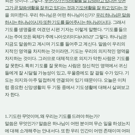
되는 것이다
그렇다
누군가가 신앙생활을 잘 감당하고 있다는 것은
.
.
그가 곧 말씀생활을 잘 하고 있다는 것과 기도생활을 잘 하고 있다는 것
을 의미한다
우리 하나님은 어떤 하나님이신가
우리 하나님은 말씀
.
?
하시는 하나님이시자 또한 기도를 들어주시는 하나님이시다
그래서
.
기도를 생명줄로 여겼던 시편 기자는 이렇게 말했다
기도를 들으
.
“
시는 주여 모든 육체가 주께 나아오리이다
시
그렇다
하나님은
(
65:2)”
.
지금도 말씀하고 계시며 기도를 들어주고 계신다
말씀이 우리의
.
지적인 영역을 차지하는 것이라면
기도는 우리의 의지적인 영역을
,
차지하는 것이다
그러므로 대체적으로 의지가 약한 사람은 기도를
.
잘 못한다
특히 기도를 잘 못하는 사람은 정신적인 영역에서 귀신
.
들에게 잘 시달릴 가능성이 있고
우울증에도 잘 걸릴 수가 있다
기
,
.
도는 의지와 아주 밀접하게 연결되어 있기 때문이다
오늘은 이처
.
럼 중요한 신앙생활의 두 기둥 중에서 기도생활에 대해서 살펴보고
자 한다
.
기도란 무엇이며
왜 우리는 기도를 드려야 하는가
1.
,
?
말씀은 무엇인가
말씀은 하나님이 어떤 분이며 무슨 일을 하셨는지
?
에 대해 소개해주는 안내서다
또한 우리 인간이 어떤 존재이며 어떠
.