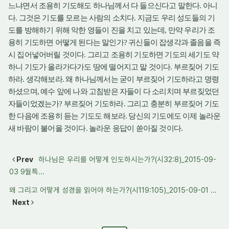
느냐면서 조용히 기도해도 하나님께서 다 들으신다고 말한다
아니
.
다
그것은 기도를 모르는 사람의 소치다
지금도 우리 성도들의 기
.
.
도를 방해하기 위해 악한 영들이 진을 치고 있는데
만약 우리가 조
,
용히 기도하면 어떻게 된다는 말인가
귀신들이 잡생각과 졸음을 즉
?
시 집어넣어버릴 것이다
그리고 조용히 기도하면 기도의 세기도 약
.
하니 기도가 올라가다가도 땅에 떨어지고 말 것이다
부르짖어 기도
.
하라
생각해보라
왜 하나님께서는 굳이 부르짖어 기도하라고 명령
.
.
하셨으며
예수 앞에 나와 고침받은 자들이 다 소리치며 부르짖었던
,
자들이었겠는가
부르짖어 기도하라
그리고 충분히 부르짖어 기도
?
.
한 다음에 조용히 듣는 기도도 해보라
당신의 기도에도 이제 놀라운
.
새 바람이 불어올 것이다
놀라운 응답이 쏟아질 것이다
.
.
Prev
하나님은 우리를 어떻게 인도하시는가?(시32:8)_2015-09-
03 9월특...
왜 그리고 어떻게 성경을 읽어야 하는가?(시119:105)_2015-09-01 ...
Next