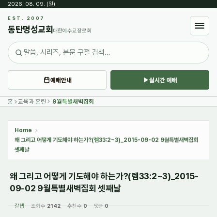
2026. 08. 09. (일)
·
Sketchbook5, 스케치북5
EST. 2007
동탄명성교회
대한예수교장로회
예배안내
실시간 예배
Sketchbook5, 스케치북5
홈
교육과 훈련
9월특별새벽집회
Home
왜 그리고 어떻게 기도해야 하는가?(렘33:2~3)_2015-09-02 9월특별새벽집회
셋째날
왜 그리고 어떻게 기도해야 하는가?(렘33:2~3)_2015-
09-02 9월특별새벽집회 셋째날
갈렙
조회 수
2142
추천 수
0
댓글
0