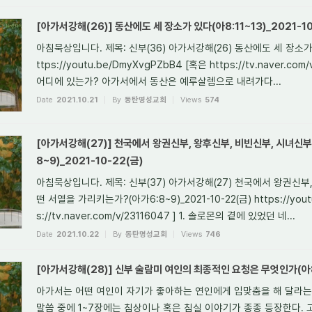
[아가서강해(26)] 동산에도 세 장소가 있다(아8:11~13)_2021-10
아침묵상입니다. 제목: 신부(36) 아가서강해(26) 동산에도 세 장소가 있다(
ttps://youtu.be/DmyXvgPZbB4 [혹은 https://tv.naver.c
어디에 있는가? 아가서에서 동산은 예루살렘으로 내려가다...
Date
2021.10.21
By
동탄명성교회
Views
574
[아가서강해(27)] 천국에서 왕권신부, 왕후신부, 비빈신부, 시녀신
8~9)_2021-10-22(금)
아침묵상입니다. 제목: 신부(37) 아가서강해(27) 천국에서 왕권신부
떤 서열을 가리키는가?(아가6:8~9)_2021-10-22(금) https://yout
s://tv.naver.com/v/23116047 ] 1. 솔로몬의 곁에 있었던 네...
Date
2021.10.22
By
동탄명성교회
Views
746
[아가서강해(28)] 신부 술람미 여인의 최종적인 요청은 무엇인가(아8:1
아가서는 어떤 여인이 자기가 좋아하는 연인에게 입맞춤을 해 달라는
말씀 중에 1~7장에는 침상이나 혹은 침실 이야기가 종종 등장한다. 