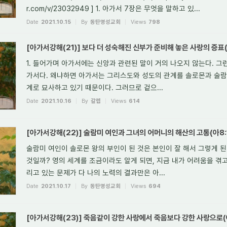
r.com/v/23032949 ] 1. 아가서 7장은 무엇을 말하고 있...
Date
2021.10.15
By
동탄명성교회
Views
798
[아가서강해(21)] 보다 더 성숙해진 신부가 준비해 놓은 사랑의 증표(아7
1. 들어가며 아가서에는 신앙과 관련된 말이 거의 나오지 않는다. 그
가서다. 왜냐하면 아가서는 그리스도와 성도의 관계를 솔로몬과 술람
계로 묘사하고 있기 때문이다. 그러므로 겉으...
Date
2021.10.16
By
갈렙
Views
614
[아가서강해(22)] 술람미 여인과 그녀의 어머니의 해산의 고통(아8:1~
술람미 여인이 솔로몬 왕의 부인이 된 것은 본인이 잘 해서 그렇게 
것일까? 영의 세계를 조금이라도 알게 되면, 지금 내가 어려움을 겪
리고 있는 문제가 다 나의 노력의 결과만은 아...
Date
2021.10.17
By
동탄명성교회
Views
694
[아가서강해(23)] 죽음같이 강한 사랑에서 죽음보다 강한 사랑으로(아8