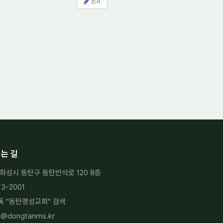
쓰기
는 길
화성시 동탄구 동탄반석로 120 8층
13-2001
 "
동탄명성교회
" 검색
h@dongtanms.kr