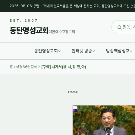
2026. 08. 06. (목)
·
「회개와 천국복음을 온 세상에 전하는 교회」 동탄명성교회에 오신 것
Sketchbook5, 스케치북5
Sketchbook5, 스케치북5
EST. 2007
동탄명성교회
대한예수교장로회
동탄명성교회
인터넷 방송
방송핵심설교
Sketchbook5, 스케치북5
Sketchbook5, 스케치북5
홈
성경66권강해
[구약] 시가서(욥,시,잠,전,아)
Home