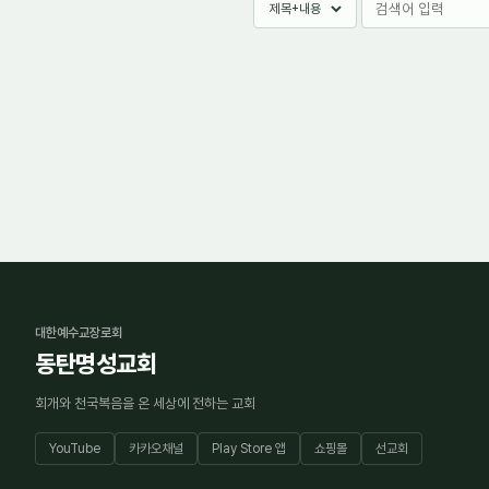
대한예수교장로회
동탄명성교회
회개와 천국복음을 온 세상에 전하는 교회
YouTube
카카오채널
Play Store 앱
쇼핑몰
선교회