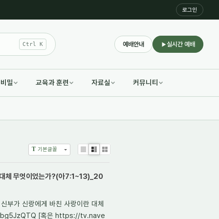
로그인
예배안내
실시간 예배
Ctrl K
적비밀
교육과 훈련
자료실
커뮤니티
T
기본글꼴
List
Zine
Gallery
대체 무엇이었는가?(아7:1~13)_20
해진 신부가 신랑에게 바친 사랑이란 대체
bg5JzQTQ [혹은 https://tv.nave