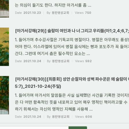
는 의심이 들기도 한다. 하지만 아가서를 좀 ...
Date
2021.10.23
By
동탄명성교회
Views
750
[아가서강해(29)] 술람미 여인과 나 너 그리고 우리들(아1;2,4;6,7;
1. 들어가며 추수감사절은 기독교의 명절이다. 명절은 아무래도 풍성
어야 한다. 이스라엘에 있어서 명절 음식에는 빵과 포도주가 꼭 들어
간다. 그런데 여기서 춤은 필수적인 요소는 ...
Date
2021.10.24
By
동탄명성교회
Views
592
[아가서강해(30)][최종회] 성안 순찰자와 성벽 파수꾼은 왜 술람미 
5:7)_2021-10-24(주일)
1. 들어가며 아가서의 말씀들은 사실 실제했던 사건을 기록한 것이지
은 다 어떤 함축적인 뜻을 내포하고 있어 매우 영적인 책이라고할 수
하기 위해서는 자신의 영적인 지혜를 사용해 ...
Date
2021.10.24
By
동탄명성교회
Views
606