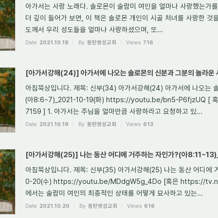
아가서는 사랑 노래다. 솔로몬이 술람미 여인을 얼마나 사랑했는가를
더 깊이 들어가 보면, 이 책은 솔로몬 개인이 시골 처녀를 사랑한 것
도께서 우리 성도들을 얼마나 사랑하셨으며, 또...
Date
2021.10.18
By
동탄명성교회
Views
716
[아가서강해(24)] 아가서에 나오는 솔로몬의 신분과 그분의 놀라운 사랑
아침묵상입니다. 제목: 신부(34) 아가서강해(24) 아가서에 나오는
(아8:6~7)_2021-10-19(화) https://youtu.be/bn5-P6fjzUQ [ 
7159 ] 1. 아가서는 주님을 얼마만큼 사랑하라고 요청하고 있...
Date
2021.10.19
By
동탄명성교회
Views
613
[아가서강해(25)] 나는 동산 어디에 거주하는 자인가?(아8:11~13)_
아침묵상입니다. 제목: 신부(35) 아가서강해(25) 나는 동산 어디에 거주
0-20(수) https://youtu.be/MDdgW5g_4Do [혹은 https://tv.
에서는 술람미 여인의 최종적인 상태를 어떻게 묘사하고 있는...
Date
2021.10.20
By
동탄명성교회
Views
616