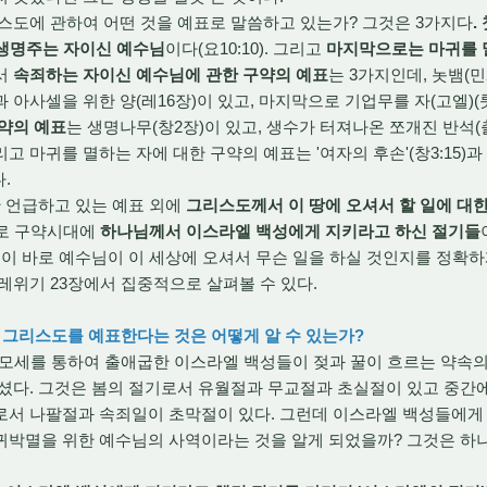
도에 관하여 어떤 것을 예표로 말씀하고 있는가? 그것은 3가지다
.
생명주는 자이신 예수님
이다(요10:10). 그리고
마지막으로는 마귀를 
에서
속죄하는 자이신 예수님에 관한 구약의 예표
는 3가지인데, 놋뱀(민
 아사셀을 위한 양(레16장)이 있고, 마지막으로 기업무를 자(고엘)(
약의 예표
는 생명나무(창2장)이 있고, 생수가 터져나온 쪼개진 반석(출
그리고 마귀를 멸하는 자에 대한 구약의 예표는 '여자의 후손'(창3:15)과
다.
 언급하고 있는 예표 외에
그리스도께서 이 땅에 오셔서 할 일에 대
바로 구약시대에
하나님께서 이스라엘 백성에게 지키라고 하신 절기들
이 바로 예수님이 이 세상에 오셔서 무슨 일을 하실 것인지를 정확하
레위기 23장에서 집중적으로 살펴볼 수 있다.
가 그리스도를 예표한다는 것은 어떻게 알 수 있는가?
경 모세를 통하여 출애굽한 이스라엘 백성들이 젖과 꿀이 흐르는 약속
셨다. 그것은 봄의 절기로서 유월절과 무교절과 초실절이 있고 중간
로서 나팔절과 속죄일이 초막절이 있다. 그런데 이스라엘 백성들에게 
귀박멸을 위한 예수님의 사역이라는 것을 알게 되었을까? 그것은 하나