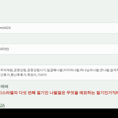
9vm342A
183면)
,주의재림,공중강림,공중강림시기,일곱째나팔,마지막나팔,하나님의나팔,큰나팔,알곡
중간휴거,환난후휴거,쭉정이,가라지
2부예배
] 이스라엘의 다섯 번째 절기인 나팔절은 무엇을 예표하는 절기인가?(레23
42A