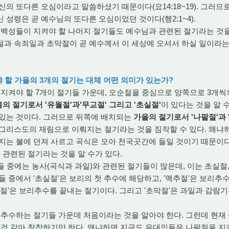
신의 또다른 오심이라고 말씀하셨기 때문이다(요14:18~19). 그러므
 성령은 곧 예수님의 또다른 오심이었던 것이다(행2:1~4).
백성들이 지켜야 할 나머지 절기들도 예수님과 관련된 절기라는 것을 
과 속죄일과 초막절이 곧 예수께서 이 세상에 오셔서 하실 일이라는
야 할 가을의 3개의 절기는 대체 어떤 의미가 있는가?
켜야 할 7개이 절기들 가운데, 오순절을 중심으로 양쪽으로 3개씩
봄의 절기로서 '유월절'과'무교절' 그리고 '초실절'
이 있다는 것을 알 
 있는 것이다. 그러므로 뒤쪽에 배치되는
가을의 절기로서 '나팔절'과 '
 그리스도의 재림으로 이뤄지는 절기라는 것을 짐작할 수 있다. 왜냐
지는 불에 던져 사르고 곡식은 모아 천국곳간에 들일 것이기 때문이다(마
 관련된 절기라는 것을 알 수가 있다.
 중에는 농사(곡식과 과일)와 관련된 절기들이 많은데, 이는 초실절,
들 중에서 '초실절'은 보리의 첫 추수에 해당하고, '맥추절'은 보리
팔절'은 보리추수를 끝내는 절기이다. 그리고 '초막절'은 과일과 감람
추수하는 절기들 가운데 처음이라는 것을 알아야 한다. 그런데 현재
 것 같아 착찹하기만 하다. 왜냐하면 지금도 유대인들은 나팔절을 지