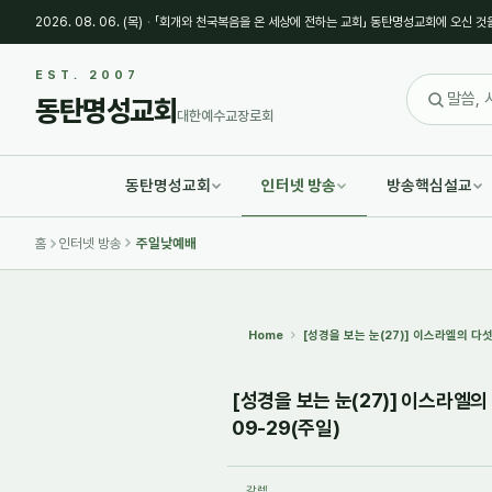
2026. 08. 06. (목)
·
「회개와 천국복음을 온 세상에 전하는 교회」 동탄명성교회에 오신 것
Sketchbook5, 스케치북5
Sketchbook5, 스케치북5
EST. 2007
동탄명성교회
대한예수교장로회
동탄명성교회
인터넷 방송
방송핵심설교
Sketchbook5, 스케치북5
Sketchbook5, 스케치북5
홈
인터넷 방송
주일낮예배
Home
[성경을 보는 눈(27)] 이스라엘의 다
[성경을 보는 눈(27)] 이스라엘의
09-29(주일)
갈렙