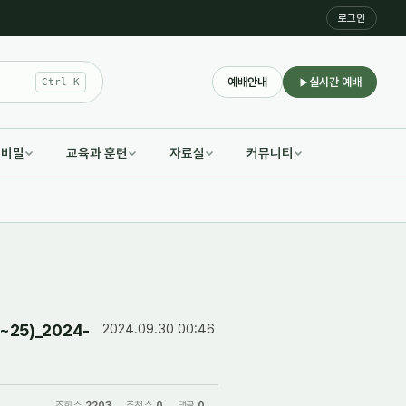
로그인
예배안내
실시간 예배
Ctrl K
적비밀
교육과 훈련
자료실
커뮤니티
25)_2024-
2024.09.30 00:46
조회 수
2203
추천 수
0
댓글
0