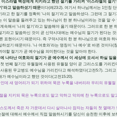
 이스라엘 백성에게 지키라고 했던 절기를 가리켜 '이스라엘의 절기
절기'라고 말씀하셨기 때문
이다(레23:2). 여기서 하나님께서는 1인칭
라고 한 절기를 정확히 '나의 절기'라고 말씀하셨다. 그런데 그 절기
 이 말씀을 들려주고 있는 하나님이 한 분 하나님이라는 것을 알 수 
 계속해서 '나의 절기'라고 말씀해야 옳기 때문이다. 그러므로 한 분
기라고 말씀하신 것이 곧 신약시대에는 예수님의 절기가 된다는 것을
른 표현이시기 때문이다. 즉 구약시대의 한 분 하나님으로 여호와 
기 때문이다. '나 여호와'라는 명칭이 '나 예수'로 바뀐 것이다(창18:1
켜야할 절기가 곧 예수님을 의미한다는 것을 알아야 한다.
에 나타난 여호와의 절기가 곧 예수께서 이 세상에 오셔서 하실 일
 첫 번째 절기인 유월절에 사용된 유월절 양이 곧 그리스도를 가리킨다고
 사용된 무교병도 예수님을 가리킨다고 해석하였다(고전5:7). 그리고
가 예수님이라고 했던 것이다(고전15:20).
 자인데 새 덩어리가 되기 위하여 묵은 누룩을 내버리라 우리의 유월절
명절을 지키되 묵은 누룩으로도 말고 악하고 악의에 찬 누룩으로도 말
그리스도께서 죽은 자 가운데서 다시 살아나사 잠자는 자들의 첫 열매
순절에 대해서 예수께서 직접 말씀하시기를 당신이 승천한 이후에 