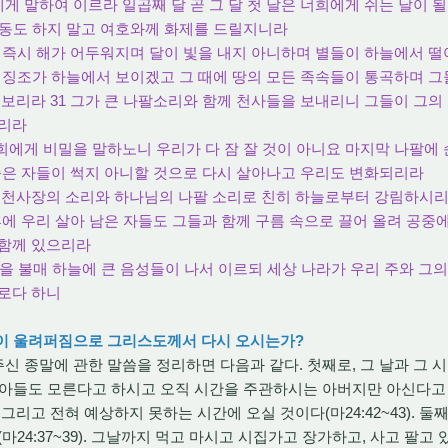
손에게 말하여 이르라 일곱째 달 곧 그 달 첫 날은 너희에게 쉬는 날이 
노동도 하지 말고 여호와께 화제를 드릴지니라
 후에 즉시 해가 어두워지며 달이 빛을 내지 아니하며 별들이 하늘에서 
의 징조가 하늘에서 보이겠고 그 때에 땅의 모든 족속들이 통곡하며 그
 보리라 31 그가 큰 나팔소리와 함께 천사들을 보내리니 그들이 그의
으리라
 너희에게 비밀을 말하노니 우리가 다 잠 잘 것이 아니요 마지막 나팔에
 죽은 자들이 썩지 아니할 것으로 다시 살아나고 우리도 변화되리라
령과 천사장의 소리와 하나님의 나팔 소리로 친히 하늘로부터 강림하시
 후에 우리 살아 남은 자들도 그들과 함께 구름 속으로 끌어 올려 공
 함께 있으리라
나팔을 불매 하늘에 큰 음성들이 나서 이르되 세상 나라가 우리 주와 그
리로다 하니
팔이 울려퍼짐으로 그리스도께서 다시 오시는가?
신 종말에 관한 말씀을 정리하면 다음과 같다. 첫째로, 그 날과 그 
모르고 아들도 모른다고 하시고 오직 시간을 주관하시는 아버지만 아신다고
그리고 전혀 예상하지 못하는 시간에 오실 것이다(마24:42~43). 둘
마24:37~39). 그날까지 먹고 마시고 시집가고 장가하고, 사고 팔고