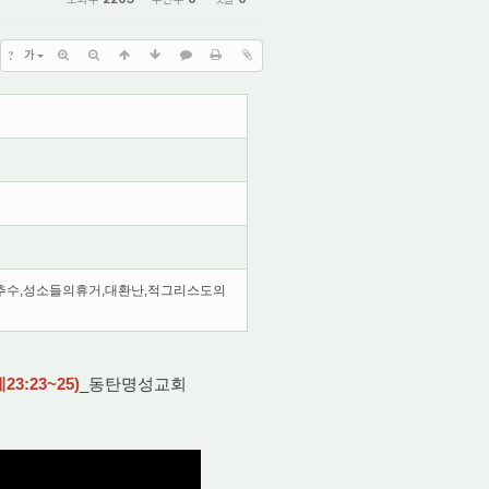
?
가
추수,성소들의휴거,대환난,적그리스도의
:23~25)
_동탄명성교회