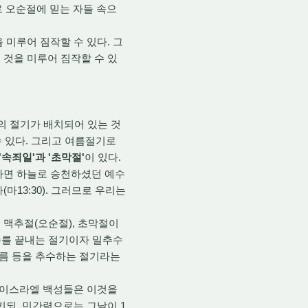
로 오순절에 믿는 자들 속으
미루어 짐작할 수 있다. 그
 것을 미루어 짐작할 수 있
의 절기가 배치되어 있는 것
수 있다. 그리고 여름절기로
속죄일'과 '초막절'
이 있다.
하면 하늘로 승천하셨던 예수
13:30). 그러므로 우리는
 맥추절(오순절), 초막절이
추수를 끝내는 절기이자 밀추수
기름 등을 추수하는 절기라는
 이스라엘 백성들은 이것을
키되, 민간력으로는 그날이 1