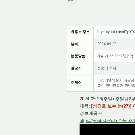
유투브 주소
https://youtu.be/dTpY
날짜
2024-09-29
본문말씀
레위기 23:23~25(구약 
설교자
정보배 목사
이스라엘의절기,나팔절
주제어
출현,환난전휴거,환난
2024-09-29(주일) 주일낮
제목:
[성경을 보는 눈(27)
정보배목사
https://youtu.be/dTpY9vm3