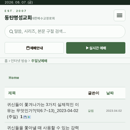
2026. 08. 07. (금)
·
Sketchbook5, 스케치북5
EST. 2007
동탄명성교회
대한예수교장로회
예배안내
실시간 예배
Sketchbook5, 스케치북5
홈
인터넷 방송
주일낮예배
Home
제목
글쓴이
날짜
귀신들이 쫓겨나가는 3가지 실제적인 이
유는 무엇인가?(막6:7~13)_2023-04-02
갈렙
2023.04.02
(주일)
1
귀신들을 쫓아낼 때 사용할 수 있는 강력