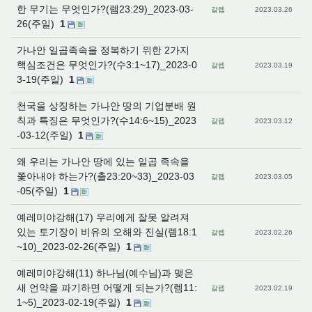
한 무기는 무엇인가?(렘23:29)_2023-03-
갈렙
2023.03.26
26(주일)
1
가나안 일곱족속을 정복하기 위한 2가지
핵심조건은 무엇인가?(수3:1~17)_2023-0
갈렙
2023.03.19
3-19(주일)
1
천국을 상징하는 가나안 땅의 기업분배 원
칙과 특징은 무엇인가?(수14:6~15)_2023
갈렙
2023.03.12
-03-12(주일)
1
왜 우리는 가나안 땅에 있는 일곱 족속을
쫓아내야 하는가?(출23:20~33)_2023-03
갈렙
2023.03.05
-05(주일)
1
예레미야강해(17) 우리에게 잘못 알려져
있는 토기장이 비유의 오해와 진실(렘18:1
갈렙
2023.02.26
~10)_2023-02-26(주일)
1
예레미야강해(11) 하나님(예수님)과 맺은
새 언약을 파기하면 어떻게 되는가?(렘11:
갈렙
2023.02.19
1~5)_2023-02-19(주일)
1