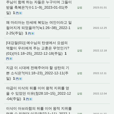
주님이 함께 하는 자들은 누구이며 그들이
받을 축복은?(수1:1~9)_2023-01-01(주
갈렙
2023.01.01
일)
1
왜 마리아는 만세에 복있는 여인이라고 일
컬어지게 되었을까?(눅1:26~38)_2022-1
갈렙
2022.12.25
2-25(주일)
1
[대강절(01)] 예수님의 탄생에서 요셉의
역할이 우리에게 주는 교훈은 무엇인가?
갈렙
2022.12.18
(01)(마1:18~25)_2022-12-18(주일)
1
지금 이 시대에 전해주어야 할 성탄의 기
쁜 소식은?(마1:18~23)_2022-12-11(주
갈렙
2022.12.11
일)
1
야곱이 이삭의 뒤를 이어 왕적 지위를 얻
을 수 있었던 이유(창28:10~15)_2022-12
갈렙
2022.12.04
-04(주일)
1
이삭이 아브라함의 뒤를 이어 왕적 지위를
얻을 수 있었던 이유(창22:1~11)_2022-1
갈렙
2022.11.27