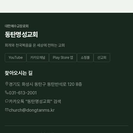
대한예수교장로회
동탄명성교회
회개와 천국복음을 온 세상에 전하는 교회
YouTube
카카오채널
Play Store 앱
쇼핑몰
선교회
찾아오시는 길
경기도 화성시 동탄구 동탄반석로 120 8층
031-613-2001
카카오톡 "
동탄명성교회
" 검색
church@dongtanms.kr