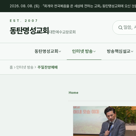
2026. 08. 08. (토)
·
「회개와 천국복음을 온 세상에 전하는 교회」 동탄명성교회에 오신 것
Sketchbook5, 스케치북5
Sketchbook5, 스케치북5
EST. 2007
동탄명성교회
대한예수교장로회
동탄명성교회
인터넷 방송
방송핵심설교
Sketchbook5, 스케치북5
Sketchbook5, 스케치북5
홈
인터넷 방송
주일찬양예배
Home