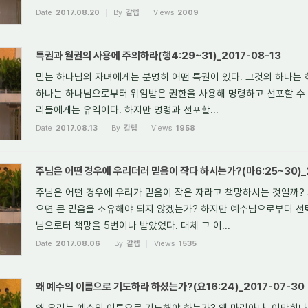
Date
2017.08.20
By
갈렙
Views
2009
특권과 월권의 사용에 주의하라(행4:29~31)_2017-08-13
믿는 하나님의 자녀에게는 분명히 어떤 특권이 있다. 그것의 하나는 
하나는 하나님으로부터 위임받은 권한을 사용해 명령하고 선포할 수 
리들에게는 유익이다. 하지만 명령과 선포할...
Date
2017.08.13
By
갈렙
Views
1958
주님은 어떤 경우에 우리더러 믿음이 작다 하시는가?(마6:25~30)_2
주님은 어떤 경우에 우리가 믿음이 작은 자라고 책망하시는 것일까? 
으면 큰 믿음을 소유해야 되지 않겠는가? 하지만 예수님으로부터 선
님으로터 책망을 5번이나 받았었다. 대체 그 이...
Date
2017.08.06
By
갈렙
Views
1535
왜 예수의 이름으로 기도하라 하셨는가?(요16:24)_2017-07-30
왜 우리는 예수의 이름으로 기도해야 하는가? 왜 마리아나, 이만희나