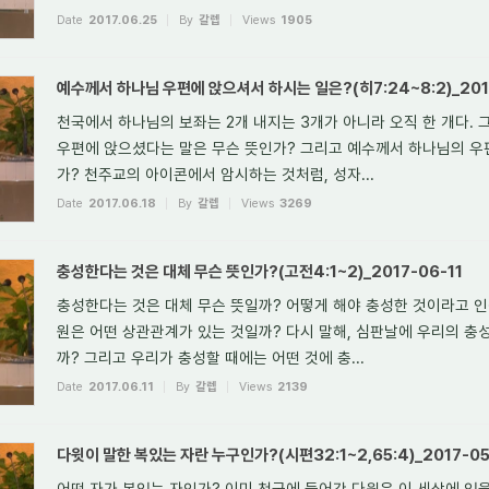
Date
2017.06.25
By
갈렙
Views
1905
예수께서 하나님 우편에 앉으셔서 하시는 일은?(히7:24~8:2)_201
천국에서 하나님의 보좌는 2개 내지는 3개가 아니라 오직 한 개다.
우편에 앉으셨다는 말은 무슨 뜻인가? 그리고 예수께서 하나님의 우
가? 천주교의 아이콘에서 암시하는 것처럼, 성자...
Date
2017.06.18
By
갈렙
Views
3269
충성한다는 것은 대체 무슨 뜻인가?(고전4:1~2)_2017-06-11
충성한다는 것은 대체 무슨 뜻일까? 어떻게 해야 충성한 것이라고 인
원은 어떤 상관관계가 있는 것일까? 다시 말해, 심판날에 우리의 충
까? 그리고 우리가 충성할 때에는 어떤 것에 충...
Date
2017.06.11
By
갈렙
Views
2139
다윗이 말한 복있는 자란 누구인가?(시편32:1~2,65:4)_2017-05
어떤 자가 복있는 자인가? 이미 천국에 들어간 다윗은 이 세상에 있