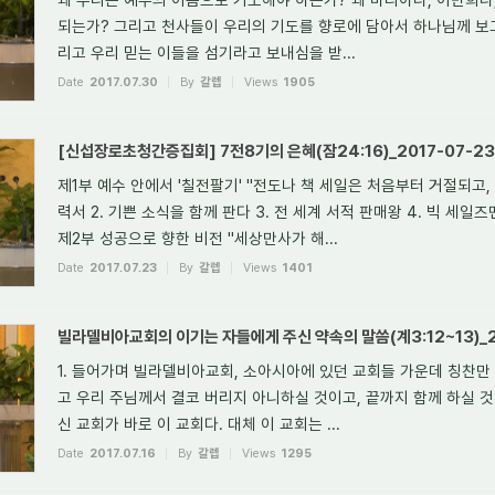
되는가? 그리고 천사들이 우리의 기도를 향로에 담아서 하나님께 보
리고 우리 믿는 이들을 섬기라고 보내심을 받...
Date
2017.07.30
By
갈렙
Views
1905
[신섭장로초청간증집회] 7전8기의 은혜(잠24:16)_2017-07-23
제1부 예수 안에서 '칠전팔기' "전도나 책 세일은 처음부터 거절되고, 
력서 2. 기쁜 소식을 함께 판다 3. 전 세계 서적 판매왕 4. 빅 세일
제2부 성공으로 향한 비전 "세상만사가 해...
Date
2017.07.23
By
갈렙
Views
1401
빌라델비아교회의 이기는 자들에게 주신 약속의 말씀(계3:12~13)_20
1. 들어가며 빌라델비아교회, 소아시아에 있던 교회들 가운데 칭찬만 
고 우리 주님께서 결코 버리지 아니하실 것이고, 끝까지 함께 하실 
신 교회가 바로 이 교회다. 대체 이 교회는 ...
Date
2017.07.16
By
갈렙
Views
1295