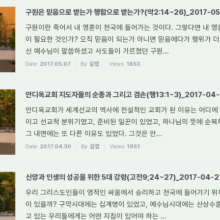
구원은 믿음으로 받는가 행함으로 받는가?(약2:14~26)_2017-05
구원이란 죽어서 내 영혼이 천국에 들어가는 것이다. 그렇다면 내 
이 필요한 것인가? 오직 믿음이 되는가 아니면 믿음에다가 행위가 
신 예수님이 말씀하셨고 사도들이 가르쳤던 구원...
Date
2017.05.07
By
갈렙
Views
1853
안디옥교회 지도자들의 순종과 그리고 겸손(행13:1~3)_2017-04-
안디옥교회가 세계선교의 역사에 전설적인 교회가 된 이유는 어디에 
이고 선교적 분위기였고, 준비된 일꾼이 있었고, 하나님의 뜻에 순복
그 내면에는 또 다른 이유도 있었다. 그것은 안...
Date
2017.04.30
By
갈렙
Views
1951
신앙과 인생의 성공을 위한 5대 강령(고전9;24~27)_2017-04-2
우리 그리스도인들이 영적인 싸움에서 승리하고 천국에 들어가기 위해
이 있을까? 구약시대에는 십계명이 있었고, 예수님시대에는 산상수훈
고 있는 우리들에게는 어떤 지침이 있어야 하는 ...