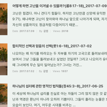
어떻게 하면 고난을 이겨낼 수 있을까?(롬8:17~18)_2017-07-09
고난은 힘겹다. 아니 견디기 힘들다. 하지만 고난만큼 신앙에 유익한
9:71). 왜냐하면 고난이 찾아와야 하나님 앞으로 나아가게 되며, 자
자신의 성품까지도 정금처럼 다듬어지기 때문...
Date
2017.07.09
By
갈렙
Views
2018
합리적인 선택과 믿음의 선택(룻1:6~18)_2017-07-02
나오미는 왜 자기를 따라오는 두 자부를 자기의 고국으로 돌려보내려
보여서 그냥 그들을 돌려보내고 싶었던 것일까? 그리고 나오미가 
때 그녀에게 무슨 일이 일어났는가? 그녀는 가진...
Date
2017.07.02
By
갈렙
Views
1937
하나님의 섭리에 관한 영적인 법칙들(창45:3~8)_2017-06-25
이 세상에 하나님의 섭리를 진실로 아는 자들이 그리 많지 않은 것 같
난과 역경은 환난이 아니라 오히려 기쁨이다. 그들이 흘리는 눈물은 
모습이 보인다. 여기, 어두운 시대를 비추는 ...