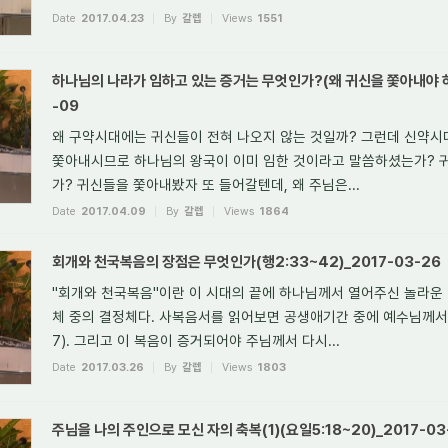
Date
2017.04.23
By
갈렙
Views
1551
하나님의 나라가 임하고 있는 증거는 무엇인가?(왜 귀신을 쫓아내야 하는
-09
왜 구약시대에는 귀신들이 전혀 나오지 않는 것일까? 그런데 신약시
쫓아내시므로 하나님의 왕국이 이미 임한 것이라고 말씀하셨는가? 
가? 귀신들을 쫓아내봤자 또 들어갈텐데, 왜 주님은...
Date
2017.04.09
By
갈렙
Views
1864
회개와 천국복음의 장점은 무엇인가(행2:33~42)_2017-03-26
"회개와 천국복음"이란 이 시대의 끝에 하나님께서 열어주신 놀라운
체 중의 결정체다. 사복음서를 읽어보면 공생애기간 중에 예수님께서 
7). 그리고 이 복음이 증거되어야 주님께서 다시...
Date
2017.03.26
By
갈렙
Views
1803
주님을 나의 주인으로 모신 자의 축복(1)(요일5:18~20)_2017-03