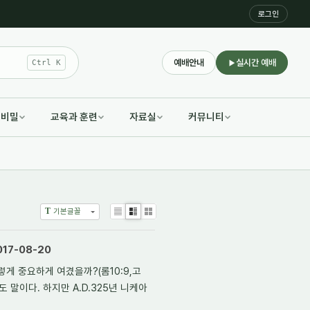
로그인
예배안내
실시간 예배
Ctrl K
적비밀
교육과 훈련
자료실
커뮤니티
T
기본글꼴
List
Zine
Gallery
17-08-20
게 중요하게 여겼을까?(롬10:9,고
말이다. 하지만 A.D.325년 니케아