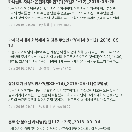
하나님의 자녀가 온전해지려면?(1)(요일3:1~12)_2016-09-25
1. 들어가며 예수님을 믿는 것은 사실은 기적이다. 어찌 사람이 자신의 죄된 본성과
마귀의 방해를 뚫고서 예수님을 믿을 수 있겠는가? 그러므로 자신이 예수님을 믿고
있다면 정말 수천 수만분의 일의 경쟁률을 뚫고 구원 안으로 들어온 것임을 잊지 말라.
하...
Date
2016.09.25
By
갈렙
Views
1820
마지막 시대에 회복해야 할 것은 무엇인가?(계14:9~12)_2016-09-
18
1. 들어가며 아담의 타락이후 온 세상은 악한 자 안에 처해 있다(요일5:19). 그러므로
그때부터 주님 오시는 그날까지 이 세상의 임금은 사탄마귀인 것이다(요12:31, 14:30,
16:11). 그런데 이 사탄마귀는 사람이나 제국을 내세워 온 세상 사람으로 하여금 자...
Date
2016.09.18
By
갈렙
Views
1742
참된 회개란 무엇인가?(빌3:5~14)_2016-09-11(설교영상)
1. 들어가며 회개는 너무나 중요한 신앙의 영역이다. 만약 성경에 나오는 모든 것을 다
믿고 거기에 기록된 모든 것을 다 체험했다고 하더라도 만약 그가 회개하지 못했다면 그
사람의 영혼은 지옥에 떨어지고 말 것이다. 그러므로 이 세상에서 우리가 살고 있...
Date
2016.09.11
By
갈렙
Views
1907
홀로 한 분이신 하나님(딤전1:17과 2:5)_2016-09-04
1. 들어가며 요즘 교계에서는 이단세미나 교육이 한창이다. 왜냐하면 새신자를