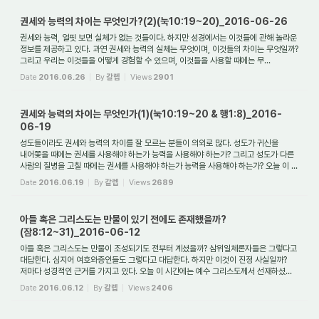
권세와 능력의 차이는 무엇인가?(2)(눅10:19~20)_2016-06-26
권세와 능력, 얼핏 보면 실체가 없는 것들이다. 하지만 성경에서는 이것들에 관해 놀라운
정보를 제공하고 있다. 과연 권세와 능력의 실체는 무엇이며, 이것들의 차이는 무엇일까?
그리고 우리는 이것들을 어떻게 경험할 수 있으며, 이것들을 사용할 때에는 무...
Date
2016.06.26
By
갈렙
Views
2901
권세와 능력의 차이는 무엇인가(1)(눅10:19~20 & 행1:8)_2016-
06-19
성도들이라도 권세와 능력의 차이를 잘 모르는 분들이 의외로 많다. 성도가 귀신을
내어쫓을 때에는 권세를 사용해야 하는가 능력을 사용해야 하는가? 그리고 성도가 다른
사람의 질병을 고칠 때에는 권세를 사용해야 하는가 능력을 사용해야 하는가? 오늘 이 ...
Date
2016.06.19
By
갈렙
Views
2689
아들 혹은 그리스도는 만물이 있기 전에도 존재했을까?
(잠8:12~31)_2016-06-12
아들 혹은 그리스도는 만물이 조성되기도 전부터 계셨을까? 삼위일체론자들은 그렇다고
대답한다. 심지어 여호와증인들도 그렇다고 대답한다. 하지만 이것이 진정 사실일까?
저마다 성경적인 근거를 가지고 있다. 오늘 이 시간에는 예수 그리스도께서 선재하셨...
Date
2016.06.12
By
갈렙
Views
2406