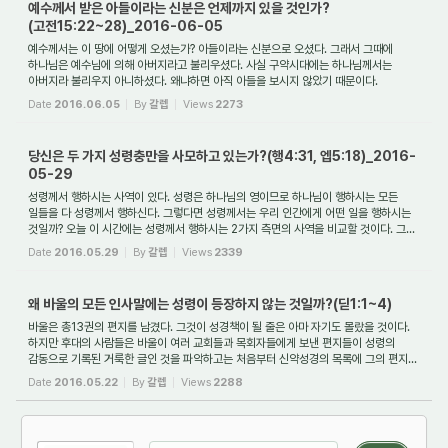
예수께서 받은 아들이라는 신분은 언제까지 있을 것인가?
(고전15:22~28)_2016-06-05
예수께서는 이 땅에 어떻게 오셨는가? 아들이라는 신분으로 오셨다. 그래서 그때에
하나님은 예수님에 의해 아버지라고 불리우셨다. 사실 구약시대에는 하나님께서는
아버지라 불리우지 아니하셨다. 왜냐하면 아직 아들을 보시지 않았기 때문이다.
구약성경에...
Date
2016.06.05
By
갈렙
Views
2273
당신은 두 가지 성령충만을 사모하고 있는가?(행4:31, 엡5:18)_2016-
05-29
성령께서 행하시는 사역이 있다. 성령은 하나님의 영이므로 하나님이 행하시는 모든
일들을 다 성령께서 행하신다. 그렇다면 성령께서는 우리 인간에게 어떤 일을 행하시는
것일까? 오늘 이 시간에는 성령께서 행하시는 2가지 측면의 사역을 비교할 것이다. 그...
Date
2016.05.29
By
갈렙
Views
2339
왜 바울의 모든 인사말에는 성령이 등장하지 않는 것일까?(딛1:1~4)
바울은 총13권의 편지를 남겼다. 그것이 성경책이 될 줄은 아마 자기도 몰랐을 것이다.
하지만 후대의 사람들은 바울이 여러 교회들과 목회자들에게 보낸 편지들이 성령의
감동으로 기록된 거룩한 글인 것을 파악하고는 처음부터 신약성경의 목록에 그의 편지...
Date
2016.05.22
By
갈렙
Views
2288