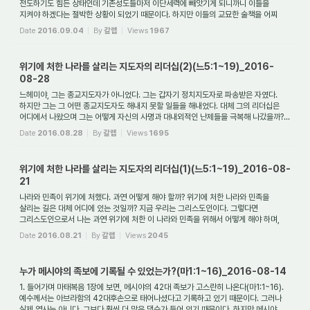
전도하기도 힘든 상태인데 기존성도들마저 이단세력에 빼앗기게 되니까니 이들을
지켜야 하겠다는 절박한 상황이 되었기 때문이다. 하지만 이들의 교묘한 술책을 어찌
쉽게 극복해...
Date
2016.09.04
By
갈렙
Views
1967
위기에 처한 나라를 살리는 지도자의 리더십(2)(느5:1~19)_2016-
08-28
느헤미야, 그는 종교지도자가 아니었다. 그는 갑자기 정치지도자로 파송받은 자였다.
하지만 그는 그 어떤 종교지도자도 해내지 못할 일들을 해내었다. 대체 그의 리더십은
어디에서 나왔으며 그는 어떻게 자신의 사명과 대내외적인 난제들을 극복해 나갔을까?...
Date
2016.08.28
By
갈렙
Views
1695
위기에 처한 나라를 살리는 지도자의 리더십(1)(느5:1~19)_2016-08-
21
나라와 민족이 위기에 처했다. 과연 어떻게 해야 할까? 위기에 처한 나라와 민족을
살리는 길은 대체 어디에 있는 것일까? 지금 우리는 그리스도인이다. 그렇다면
그리스도인으로서 나는 과연 위기에 처한 이 나라와 민족을 위해서 어떻게 해야 하며,
또한 어...
Date
2016.08.21
By
갈렙
Views
2045
누가 메시야의 족보에 기록될 수 있었는가?(마1:1~16)_2016-08-14
1. 들어가며 마태복음 1장에 보면, 메시야의 42대 족보가 고스란히 나온다(마1:1~16).
예수께서는 아브라함의 42대후손으로 태어나셨다고 기록하고 있기 때문이다. 그러나
실제 역사는 아니다. 그보다 훨씬 더 많은 댓수가 들어 있기 때문이다. 하지만 메시야...