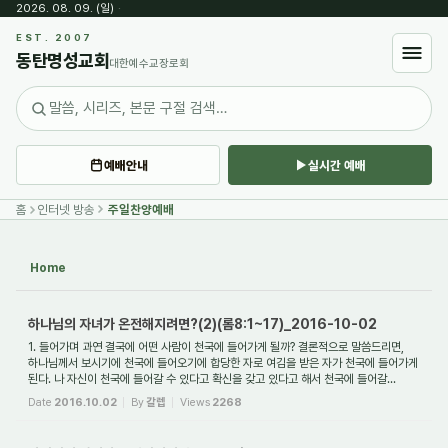
2026. 08. 09. (일)
·
Sketchbook5, 스케치북5
EST. 2007
동탄명성교회
대한예수교장로회
예배안내
실시간 예배
Sketchbook5, 스케치북5
홈
인터넷 방송
주일찬양예배
Home
하나님의 자녀가 온전해지려면?(2)(롬8:1~17)_2016-10-02
1. 들어가며 과연 결국에 어떤 사람이 천국에 들어가게 될까? 결론적으로 말씀드리면,
하나님께서 보시기에 천국에 들어오기에 합당한 자로 여김을 받은 자가 천국에 들어가게
된다. 나 자신이 천국에 들어갈 수 있다고 확신을 갖고 있다고 해서 천국에 들어갈...
Date
2016.10.02
By
갈렙
Views
2268