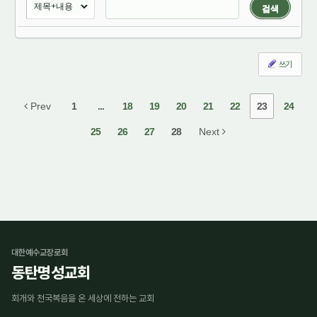
검색
쓰기
Prev
1
...
18
19
20
21
22
23
24
25
26
27
28
Next
대한예수교장로회
동탄명성교회
회개와 천국복음을 온 세상에 전하는 교회