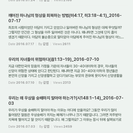
Date
2016.07.24
By
갈렙
Views
2166
깨어진 하나님의 형상을 회복하는 방법(마4:17, 히3:18~4:1)_2016-
07-17
최초의 사람이었던 아담이 가지고 있었으나 잃어버린 하나님의 형상은 대체 무엇일까?
그렇지만 인간은 그 형상을 아주 잃어버린 것은 아니다. 왜냐하면 그것에 단지 흠이
생겼기 때문이다. 아담의 불순종으로 말미암아 아담에게 주어진 하나님의 형상이 어느...
Date
2016.07.17
By
갈렙
Views
2611
우리의 자녀들이 위험하다(욥1:13~19)_2016-07-10
지금 대한민국의 믿음의 가정들 가운데 자녀들이 30~40대이하의 경우, 자녀들의
신앙이 위험한 상태에 있다고 판단된다. 왜냐하면 지금 30~40대 이하의 청년들은
본인의 신앙을 가지고 신앙생활하고 있다기보다는 부모의 권유에 못이겨서 신앙생활을
하고 있는...
Date
2016.07.10
By
갈렙
Views
2313
우리는 왜 우상을 숭배하지 말아야 하는가?(시148:1~14)_2016-07-
03
우리가 우상을 숭배하지 말아야 하는 이유는 어디에 있을까요? 그동안 우리가 많이
들어왔던 말씀은 우상숭배가 끼치는 폐해가 너무나 크기 때문입니다. 그러면 저주받아
지옥에 떨어지고 말 것이기 때문입니다. 왜 그럴까요? 그 이유는 잠시 뒤에 살펴보기로
...
Date
2016.07.03
By
갈렙
Views
2459