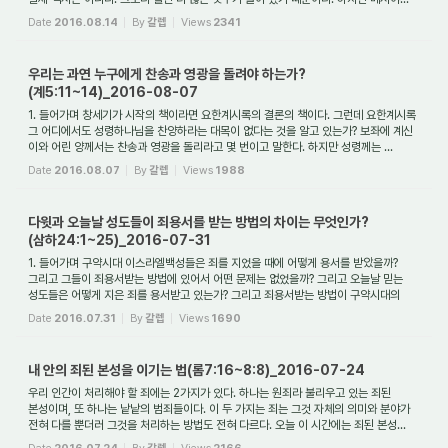
Date
2016.08.14
By
갈렙
Views
2341
우리는 과연 누구에게 찬송과 영광을 돌려야 하는가?
(계5:11~14)_2016-08-07
1. 들어가며 창세기가 시작의 책이라면 요한계시록의 결론의 책이다. 그런데 요한계시록
그 어디에서도 성령하나님을 찬양하라는 대목이 없다는 것을 알고 있는가? 보좌에 계신
이와 어린 양께서는 찬송과 영광을 돌리라고 몇 번이고 말한다. 하지만 성령께는 ...
Date
2016.08.07
By
갈렙
Views
1988
다윗과 오늘날 성도들이 죄용서를 받는 방법의 차이는 무엇인가?
(삼하24:1~25)_2016-07-31
1. 들어가며 구약시대 이스라엘백성들은 죄를 지었을 때에 어떻게 용서를 받았을까?
그리고 그들이 죄용서받는 방법에 있어서 어떤 문제는 없었을까? 그리고 오늘날 믿는
성도들은 어떻게 지은 죄를 용서받고 있는가? 그리고 죄용서받는 방법이 구약시대의
이...
Date
2016.07.31
By
갈렙
Views
1690
내 안의 죄된 본성을 이기는 법(롬7:16~8:8)_2016-07-24
우리 인간이 처리해야 할 죄에는 2가지가 있다. 하나는 원죄라 불리우고 있는 죄된
본성이며, 또 하나는 낱낱의 범죄들이다. 이 두 가지는 죄는 그것 자체의 의미와 분야가
전혀 다를 뿐더러 그것을 처리하는 방법도 전혀 다르다. 오늘 이 시간에는 죄된 본성...