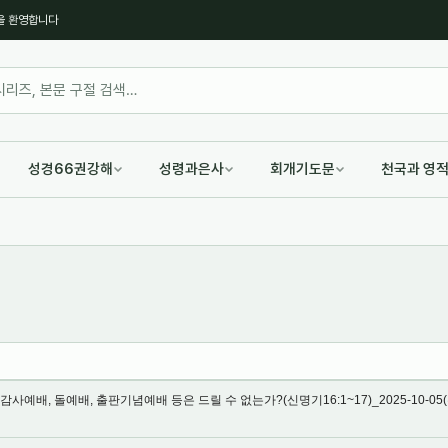
을 환영합니다
성경66권강해
성령과은사
회개기도문
천국과 영
예배, 돌예배, 출판기념예배 등은 드릴 수 없는가?(신명기16:1~17)_2025-10-05