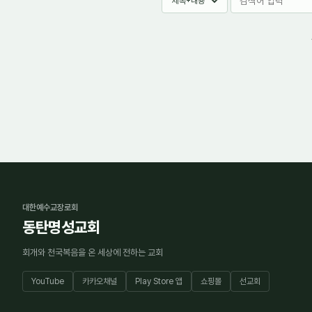
대한예수교장로회
동탄명성교회
회개와 천국복음을 온 세상에 전하는 교회
YouTube
카카오채널
Play Store 앱
쇼핑몰
선교회