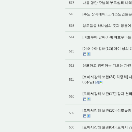
나를 향한 주님의 부르심과 나의 사
517
[추도 장례예배] 그리스도인들은 추
516
성도들을 하나님의 뜻과 경륜에 합당
515
[여호수아 강해(19)] 여호수아는 
514
[여호수아 강해(12)] 아이 성의 
513
선포하고 명령하는 기도는 과연 언제
512
[로마서강해 보완(24) 최종회] 
511
0(주일)
[로마서강해 보완(17)] 장차 천국
510
[로마서강해 보완(10)] 성도들의 
509
[로마서강해 보완(04)] 로마서 7
508