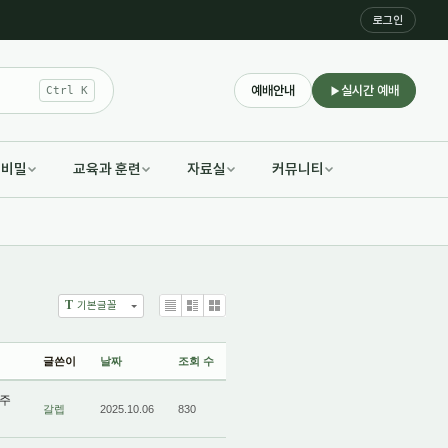
로그인
예배안내
실시간 예배
Ctrl K
적비밀
교육과 훈련
자료실
커뮤니티
T
기본글꼴
List
Zine
Gallery
글쓴이
날짜
조회 수
(주
갈렙
2025.10.06
830