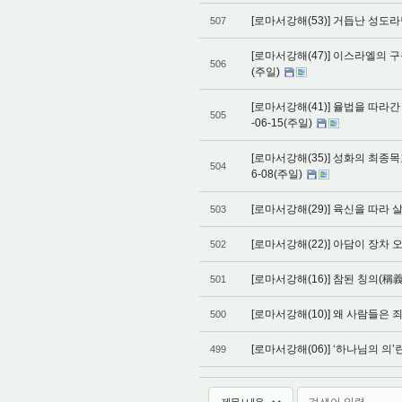
[로마서강해(53)] 거듭난 성도라
507
[로마서강해(47)] 이스라엘의 구
506
(주일)
[로마서강해(41)] 율법을 따라간
505
-06-15(주일)
[로마서강해(35)] 성화의 최종목
504
6-08(주일)
[로마서강해(29)] 육신을 따라 살
503
[로마서강해(22)] 아담이 장차 오
502
[로마서강해(16)] 참된 칭의(稱義
501
[로마서강해(10)] 왜 사람들은 죄
500
[로마서강해(06)] ‘하나님의 의’
499