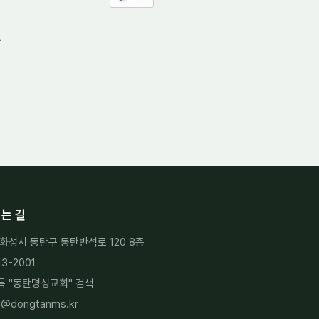
는 길
화성시 동탄구 동탄반석로 120 8층
13-2001
 "
동탄명성교회
" 검색
h@dongtanms.kr