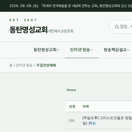
2026. 08. 08. (토)
·
「회개와 천국복음을 온 세상에 전하는 교회」 동탄명성교회에 오신 것
Sketchbook5, 스케치북5
Sketchbook5, 스케치북5
EST. 2007
동탄명성교회
대한예수교장로회
동탄명성교회
인터넷 방송
방송핵심설교
Sketchbook5, 스케치북5
Sketchbook5, 스케치북5
홈
인터넷 방송
주일찬양예배
Home
번호
제목
[주일오후] 그리스도인들은 창립감사
518
일)