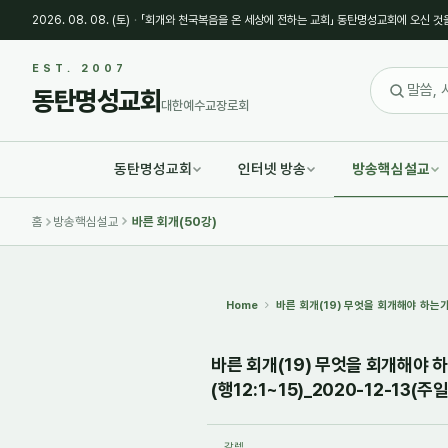
2026. 08. 08. (토)
·
「회개와 천국복음을 온 세상에 전하는 교회」 동탄명성교회에 오신 것
Sketchbook5, 스케치북5
Sketchbook5, 스케치북5
EST. 2007
동탄명성교회
대한예수교장로회
동탄명성교회
인터넷 방송
방송핵심설교
Sketchbook5, 스케치북5
Sketchbook5, 스케치북5
홈
방송핵심설교
바른 회개(50강)
Home
바른 회개(19) 무엇을 회개해야 하는가
바른 회개(19) 무엇을 회개해야
(행12:1~15)_2020-12-13(주일
갈렙