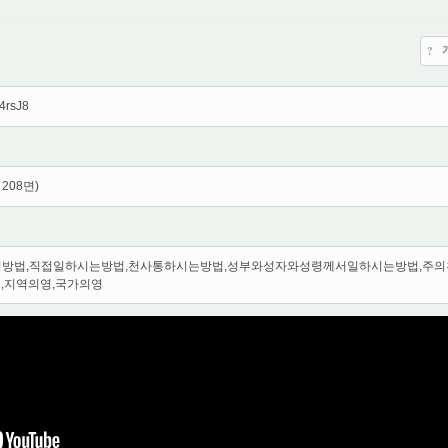
?
j4rsJ8
208면)
방법,직접일하시는방법,천사통하시는방법,성부와성자와성령께서일하시는방법,주
,지역의영,국가의영