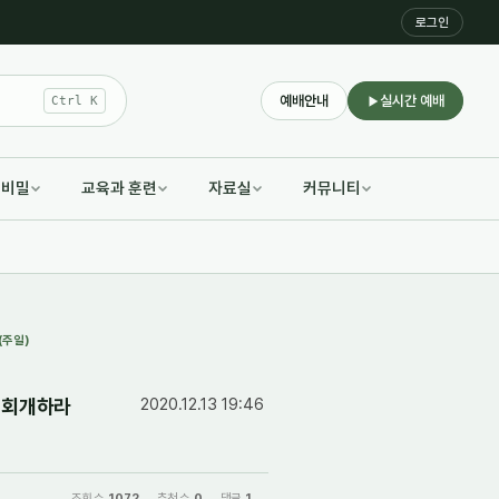
로그인
예배안내
실시간 예배
Ctrl K
적비밀
교육과 훈련
자료실
커뮤니티
(주일)
를 회개하라
2020.12.13 19:46
조회 수
1072
추천 수
0
댓글
1