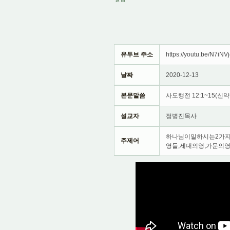
유투브 주소
https://youtu.be/N7iNV
날짜
2020-12-13
본문말씀
사도행전 12:1~15(신약 
설교자
정병진목사
하나님이일하시는2가지
주제어
영들,세대의영,가문의영