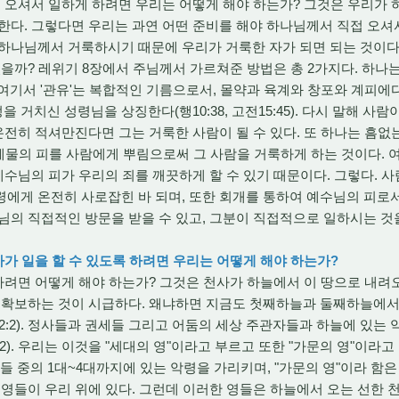
 오셔서 일하게 하려면 우리는 어떻게 해야 하는가? 그것은 우리가 
한다. 그렇다면 우리는 과연 어떤 준비를 해야 하나님께서 직접 오셔
하나님께서 거룩하시기 때문에 우리가 거룩한 자가 되면 되는 것이다(레1
있을까? 레위기 8장에서 주님께서 가르쳐준 방법은 총 2가지다. 하나
). 여기서 '관유'는 복합적인 기름으로서, 몰약과 육계와 창포와 계피
 과정을 거치신 성령님을 상징한다(행10:38, 고전15:45). 다시 말해 
 온전히 적셔만진다면 그는 거룩한 사람이 될 수 있다. 또 하나는 흠
). 제물의 피를 사람에게 뿌림으로써 그 사람을 거룩하게 하는 것이다.
. 예수님의 피가 우리의 죄를 깨끗하게 할 수 있기 때문이다. 그렇다. 
령에게 온전히 사로잡힌 바 되며, 또한 회개를 통하여 예수님의 피로
님의 직접적인 방문을 받을 수 있고, 그분이 직접적으로 일하시는 것
사가 일을 할 수 있도록 하려면 우리는 어떻게 해야 하는가?
하려면 어떻게 해야 하는가? 그것은 천사가 하늘에서 이 땅으로 내려
를 확보하는 것이 시급하다. 왜냐하면 지금도 첫째하늘과 둘째하늘에
2:2). 정사들과 권세들 그리고 어둠의 세상 주관자들과 하늘에 있는
2). 우리는 이것을 "세대의 영"이라고 부르고 또한 "가문의 영"이라고
들 중의 1대~4대까지에 있는 악령을 가리키며, "가문의 영"이라 함은
 영들이 우리 위에 있다. 그런데 이러한 영들은 하늘에서 오는 선한 