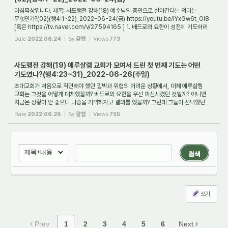
아침묵상입니다. 제목: 사도행전 강해(18) 예수님의 증인으로 살아간다는 의미는
무엇인가?(02)(행4:1~22)_2022-06-24(금) https://youtu.be/IYxGw6t_Ol8
[혹은 https://tv.naver.com/v/27594165 ] 1. 베드로와 요한이 성전에 기도하러
가다가 나면서부터 못 ...
Date
2022.06.24
By
갈렙
Views
773
사도행전 강해(19) 예루살렘 교회가 모여서 드린 첫 번째 기도는 어떤
기도였나?(행4:23~31)_2022-06-26(주일)
초대교회가 처음으로 직면해야 했던 핍박과 위협의 어려운 상황에서, 대체 예루살렘
교회는 그것을 어떻게 대처했을까? 베드로와 요한을 우선 피신시켰던 것일까? 아니면
지금은 상황이 안 좋으니 나중을 기약하자고 결의를 했을까? 그런데 그들이 선택했던
선...
Date
2022.06.26
By
갈렙
Views
755
검색
쓰기
Prev
1
2
3
4
5
6
Next