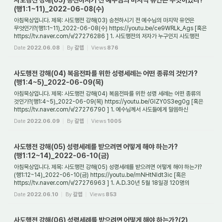
사도행전 강해(03) 승천하시기 전 예수님의 마지막 유언은 무엇이었나?
(행1:1~11)_2022-06-08(수)
아침묵상입니다. 제목: 사도행전 강해(03) 승천하시기 전 예수님의 마지막 유언은
무엇인가?(행1:1~11)_2022-06-08(수) https://youtu.be/ce9WRLk_Ags [혹은
https://tv.naver.com/v/27276286 ] 1. 사도행전의 저자가 누구인지 사도행전
기록을 통해서도 알 수...
Date
2022.06.08
By
갈렙
Views
876
사도행전 강해(04) 복음전파를 위한 성령세례는 어떤 종류의 것인가?
(행1:4~5)_2022-06-09(목)
아침묵상입니다. 제목: 사도행전 강해(04) 복음전파를 위한 성령 세례는 어떤 종류의
것인가?(행1:4~5)_2022-06-09(목) https://youtu.be/GlZY0S3eg0g [혹은
https://tv.naver.com/v/27276790 ] 1. 예수님께서 사도들에게 말씀하신
'아버지의 약속'은 무엇을 ...
Date
2022.06.09
By
갈렙
Views
1005
사도행전 강해(05) 성령세례를 받으려면 어떻게 해야 하는가?
(행1:12~14)_2022-06-10(금)
아침묵상입니다. 제목: 사도행전 강해(05) 성령세례를 받으려면 어떻게 해야 하는가?
(행1:12~14)_2022-06-10(금) https://youtu.be/mNHtNldt3ic [혹은
https://tv.naver.com/v/27276963 ] 1. A.D.30년 5월 18일경 120명의
성도들은 왜 [마가의] 다락방에 모였...
Date
2022.06.10
By
갈렙
Views
853
사도행전 강해(06) 성령세례를 받으려면 어떻게 해야 하는가?(2)