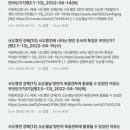
언어인가?(행2:1~13)_2022-06-14(화)
아침묵상입니다. 제목: 사도행전 강해(09) 사도행전 2장의 방언은 단순한 지방말인가
영의 언어인가?(행2:1~13)_2022-06-14(화) https://youtu.be/Ob2Za44fgAg
[혹은 https://tv.naver.com/v/27449644 ] 1. 오순절날 마가 다락방에 모인
성도들에게 성령세례로...
Date
2022.06.14
By
갈렙
Views
933
사도행전 강해(10) 사도행전에 나타난 방언 은사의 특징은 무엇인가?
(행2:1~13)_2022-06-15(수)
아침묵상입니다. 제목: 사도행전 강해(10) 사도행전에 나타난 방언 은사의 특징은
무엇인가?(행2:1~13)_2022-06-15(수) https://youtu.be/1Ifr3WLQtHE [혹은
https://tv.naver.com/v/27449919 ] 1. 성령께서 강림하셨던 '오순절'이라는
절기는 어떤 절기이며, ...
Date
2022.06.15
By
갈렙
Views
898
사도행전 강해(11) 오순절날 방언이 복음전파에 활용될 수 있었던 이유는
무엇인가?(01)(행2;5~13)_2022-06-16(목)
아침묵상입니다. 제목: 사도행전 강해(11) 오순절날 방언이 복음전파에 활용될 수 있었던
이유는 무엇인가?(01)(행2;5~13)_2022-06-16(목)
https://youtu.be/Dj0meeD1FXM [혹은 https://tv.naver.com/v/27450228
] 1. 오순절날 방언이 복음전파에 직접적으로 ...
Date
2022.06.16
By
갈렙
Views
870
사도행전 강해(12) 오순절날 방언이 복음전파에 활용될 수 있었던 이유는