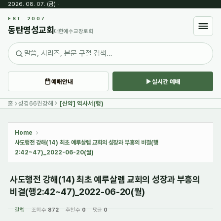
2026. 08. 07. (금)
·
Sketchbook5, 스케치북5
EST. 2007
동탄명성교회
대한예수교장로회
예배안내
실시간 예배
Sketchbook5, 스케치북5
홈
성경66권강해
[신약] 역사서(행)
Home
사도행전 강해(14) 최초 예루살렘 교회의 성장과 부흥의 비결(행
2:42~47)_2022-06-20(월)
사도행전 강해(14) 최초 예루살렘 교회의 성장과 부흥의
비결(행2:42~47)_2022-06-20(월)
갈렙
조회 수
872
추천 수
0
댓글
0