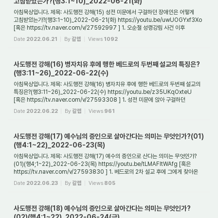
고침받았는가?(행3:1~10)_2022-06-21(화)
아침묵상입니다. 제목: 사도행전 강해(15) 성전 미문에서 구걸하던 장애인은 어떻게
고침받았는가?(행3:1~10)_2022-06-21(화) https://youtu.be/uwUOGYxf3Xo
[혹은 https://tv.naver.com/v/27592997 ] 1. 오순절 성령강림 사건 이후
베드로와 요한에게 또 무슨...
Date
2022.06.21
By
갈렙
Views
1092
사도행전 강해(16) 병자치유 후에 행한 베드로의 두번째 설교의 특징은?
(행3:11~26)_2022-06-22(수)
아침묵상입니다. 제목: 사도행전 강해(16) 병자치유 후에 행한 베드로의 두번째 설교의
특징은?(행3:11~26)_2022-06-22(수) https://youtu.be/z35UKqOxteU
[혹은 https://tv.naver.com/v/27593308 ] 1. 성전 미문에 앉아 구걸하던
나면서부터 못 걷게 된 자의 ...
Date
2022.06.22
By
갈렙
Views
961
사도행전 강해(17) 예수님의 증인으로 살아간다는 의미는 무엇인가?(01)
(행4:1~22)_2022-06-23(목)
아침묵상입니다. 제목: 사도행전 강해(17) 예수의 증인으로 산다는 의미는 무엇인가?
(01)(행4;1~22)_2022-06-23(목) https://youtu.be/tLMAFltWAfg [혹은
https://tv.naver.com/v/27593830 ] 1. 베드로의 2차 설교 후에 그에게 찾아온
것은 무엇이었는가? 나면...
Date
2022.06.23
By
갈렙
Views
805
사도행전 강해(18) 예수님의 증인으로 살아간다는 의미는 무엇인가?
(02)(행4:1~22)_2022-06-24(금)