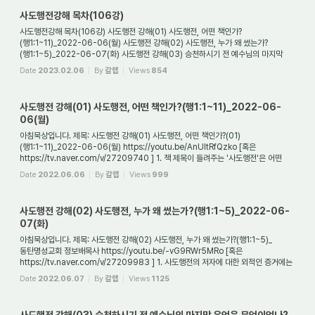
사도행전강해 목차(106강)
사도행전강해 목차(106강) 사도행전 강해(01) 사도행전, 어떤 책인가?
(행1:1~11)_2022-06-06(월) 사도행전 강해(02) 사도행전, 누가 왜 썼는가?
(행1:1~5)_2022-06-07(화) 사도행전 강해(03) 승천하시기 전 예수님의 마지막
유언은 무엇이었나?(행1:1~11)_2022-...
Date
2023.02.06
By
갈렙
Views
854
사도행전 강해(01) 사도행전, 어떤 책인가?(행1:1~11)_2022-06-
06(월)
아침묵상입니다. 제목: 사도행전 강해(01) 사도행전, 어떤 책인가?(01)
(행1:1~11)_2022-06-06(월) https://youtu.be/AnUItRfQzko [혹은
https://tv.naver.com/v/27209740 ] 1. 책 제목이 들려주는 '사도행전'은 어떤
책인가? 사도행전은 헬라어로 '프락세아스 ...
Date
2022.06.06
By
갈렙
Views
999
사도행전 강해(02) 사도행전, 누가 왜 썼는가?(행1:1~5)_2022-06-
07(화)
아침묵상입니다. 제목: 사도행전 강해(02) 사도행전, 누가 왜 썼는가?(행1:1~5)_
동탄명성교회 정보배목사 https://youtu.be/-vG9RWr5MRo [혹은
https://tv.naver.com/v/27209983 ] 1. 사도행전의 저자에 대한 외적인 증거에는
어떤 것이 있는가? 사도행전은 사...
Date
2022.06.07
By
갈렙
Views
1125