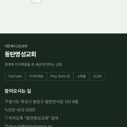
대한예수교장로회
동탄명성교회
회개와 천국복음을 온 세상에 전하는 교회
YouTube
카카오채널
Play Store 앱
쇼핑몰
선교회
찾아오시는 길
경기도 화성시 동탄구 동탄반석로 120 8층
031-613-2001
카카오톡 "
동탄명성교회
" 검색
church@dongtanms.kr