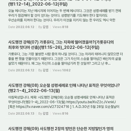
(행1:12~14)_2022-06-12(주일)
오늘 메시지는 지난 메시지에 이어지는 두 번째 메시지다. 그것은 성령세례를 받기 전에
우리가 점검해야 할 것이 있다는 것이다. 성령받기를 기도해야 한다 할지라도
우선순위를 지켜야 한다는 것이다. 우리가 이것을 지키지 않는 한 우리도 역시 악한
영들에...
Date
2022.06.12
By
갈렙
Views
818
사도행전 강해(07) 가룟유다, 그는 지옥에 떨어졌을까?(가룟유다의
최후와 맛디아 선출)(행1:15~26)_2022-06-12(주일)
가룟유다, 그는 가장 불쌍한 사람 중의 하나일 것이다. 그는 차라리 태어나지 않았으면 더
좋을 뻔 했을 인물이었기 때문이다. 그것은 그가 자신의 스승을 팔아넘긴 배신자의 삶을
살았기 때문이다. 왜 그는 자신의 스승을 팔아넘기려 한 것일까? 그리고 난 후...
Date
2022.06.12
By
갈렙
Views
1062
사도행전 강해(08) 오순절 성령세례로 인해 나타난 표적은 무엇이었나?
(행2:1~4)_2022-06-13(월)
아침묵상입니다. 제목: 사도행전 강해(08) 오순절 성령세례로 인해 나타난 표적은
무엇이었나?(행2:1~4)_2022-06-13(월) https://youtu.be/KvZ2cJVxnkU
[혹은 https://tv.naver.com/v/27324716 ] 1. A.D.30년 5월 28일 오순절날이
되자 마가 다락방에 어떤 일...
Date
2022.06.13
By
갈렙
Views
816
사도행전 강해(09) 사도행전 2장의 방언은 단순한 지방말인가 영의