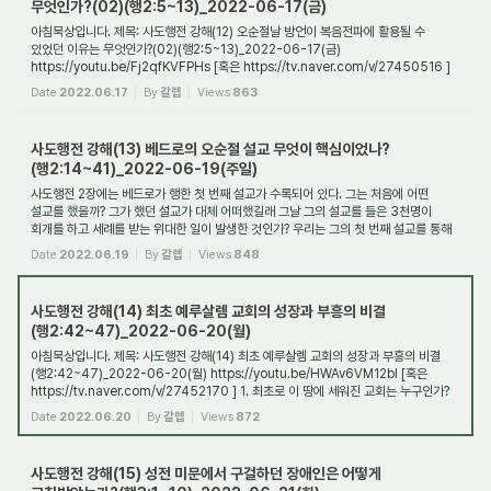
무엇인가?(02)(행2:5~13)_2022-06-17(금)
아침묵상입니다. 제목: 사도행전 강해(12) 오순절날 방언이 복음전파에 활용될 수
있었던 이유는 무엇인가?(02)(행2:5~13)_2022-06-17(금)
https://youtu.be/Fj2qfKVFPHs [혹은 https://tv.naver.com/v/27450516 ]
1. 방언 통역의 은사란 어떤 것인가? 방언 통...
Date
2022.06.17
By
갈렙
Views
863
사도행전 강해(13) 베드로의 오순절 설교 무엇이 핵심이었나?
(행2:14~41)_2022-06-19(주일)
사도행전 2장에는 베드로가 행한 첫 번째 설교가 수록되어 있다. 그는 처음에 어떤
설교를 했을까? 그가 했던 설교가 대체 어떠했길래 그날 그의 설교를 들은 3천명이
회개를 하고 세례를 받는 위대한 일이 발생한 것인가? 우리는 그의 첫 번째 설교를 통해
오...
Date
2022.06.19
By
갈렙
Views
848
사도행전 강해(14) 최초 예루살렘 교회의 성장과 부흥의 비결
(행2:42~47)_2022-06-20(월)
아침묵상입니다. 제목: 사도행전 강해(14) 최초 예루살렘 교회의 성장과 부흥의 비결
(행2:42~47)_2022-06-20(월) https://youtu.be/HWAv6VM12bI [혹은
https://tv.naver.com/v/27452170 ] 1. 최초로 이 땅에 세워진 교회는 누구인가?
오순절 성령강림과 더불어...
Date
2022.06.20
By
갈렙
Views
872
사도행전 강해(15) 성전 미문에서 구걸하던 장애인은 어떻게