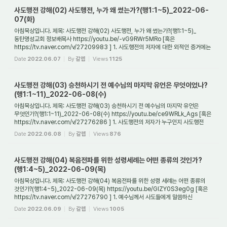
사도행전 강해(02) 사도행전, 누가 왜 썼는가?(행1:1~5)_2022-06-
07(화)
아침묵상입니다. 제목: 사도행전 강해(02) 사도행전, 누가 왜 썼는가?(행1:1~5)_
동탄명성교회 정보배목사 https://youtu.be/-vG9RWr5MRo [혹은
https://tv.naver.com/v/27209983 ] 1. 사도행전의 저자에 대한 외적인 증거에는
어떤 것이 있는가? 사도행전은 사...
Date
2022.06.07
By
갈렙
Views
1125
사도행전 강해(03) 승천하시기 전 예수님의 마지막 유언은 무엇이었나?
(행1:1~11)_2022-06-08(수)
아침묵상입니다. 제목: 사도행전 강해(03) 승천하시기 전 예수님의 마지막 유언은
무엇인가?(행1:1~11)_2022-06-08(수) https://youtu.be/ce9WRLk_Ags [혹은
https://tv.naver.com/v/27276286 ] 1. 사도행전의 저자가 누구인지 사도행전
기록을 통해서도 알 수...
Date
2022.06.08
By
갈렙
Views
876
사도행전 강해(04) 복음전파를 위한 성령세례는 어떤 종류의 것인가?
(행1:4~5)_2022-06-09(목)
아침묵상입니다. 제목: 사도행전 강해(04) 복음전파를 위한 성령 세례는 어떤 종류의
것인가?(행1:4~5)_2022-06-09(목) https://youtu.be/GlZY0S3eg0g [혹은
https://tv.naver.com/v/27276790 ] 1. 예수님께서 사도들에게 말씀하신
'아버지의 약속'은 무엇을 ...
Date
2022.06.09
By
갈렙
Views
1005