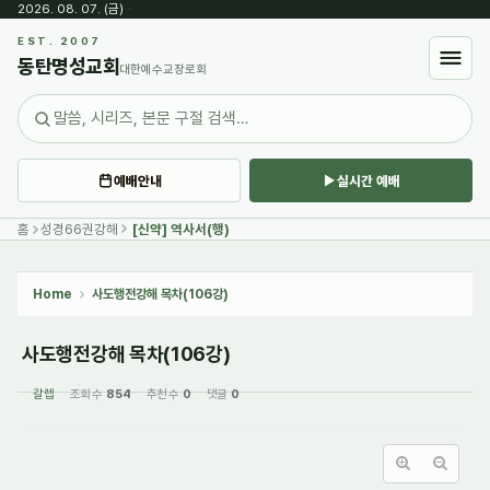
2026. 08. 07. (금)
·
Sketchbook5, 스케치북5
EST. 2007
동탄명성교회
대한예수교장로회
예배안내
실시간 예배
Sketchbook5, 스케치북5
홈
성경66권강해
[신약] 역사서(행)
Home
사도행전강해 목차(106강)
사도행전강해 목차(106강)
갈렙
조회 수
854
추천 수
0
댓글
0