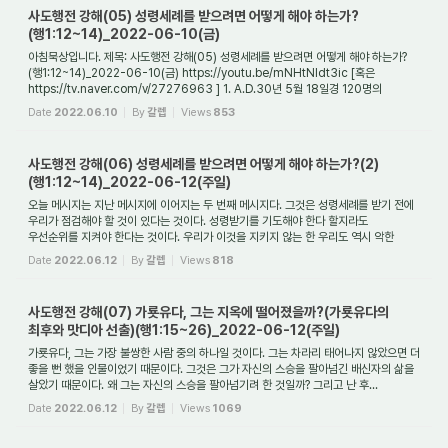
사도행전 강해(05) 성령세례를 받으려면 어떻게 해야 하는가?
(행1:12~14)_2022-06-10(금)
아침묵상입니다. 제목: 사도행전 강해(05) 성령세례를 받으려면 어떻게 해야 하는가?
(행1:12~14)_2022-06-10(금) https://youtu.be/mNHtNldt3ic [혹은
https://tv.naver.com/v/27276963 ] 1. A.D.30년 5월 18일경 120명의
성도들은 왜 [마가의] 다락방에 모였...
Date
2022.06.10
By
갈렙
Views
853
사도행전 강해(06) 성령세례를 받으려면 어떻게 해야 하는가?(2)
(행1:12~14)_2022-06-12(주일)
오늘 메시지는 지난 메시지에 이어지는 두 번째 메시지다. 그것은 성령세례를 받기 전에
우리가 점검해야 할 것이 있다는 것이다. 성령받기를 기도해야 한다 할지라도
우선순위를 지켜야 한다는 것이다. 우리가 이것을 지키지 않는 한 우리도 역시 악한
영들에...
Date
2022.06.12
By
갈렙
Views
818
사도행전 강해(07) 가룟유다, 그는 지옥에 떨어졌을까?(가룟유다의
최후와 맛디아 선출)(행1:15~26)_2022-06-12(주일)
가룟유다, 그는 가장 불쌍한 사람 중의 하나일 것이다. 그는 차라리 태어나지 않았으면 더
좋을 뻔 했을 인물이었기 때문이다. 그것은 그가 자신의 스승을 팔아넘긴 배신자의 삶을
살았기 때문이다. 왜 그는 자신의 스승을 팔아넘기려 한 것일까? 그리고 난 후...
Date
2022.06.12
By
갈렙
Views
1069