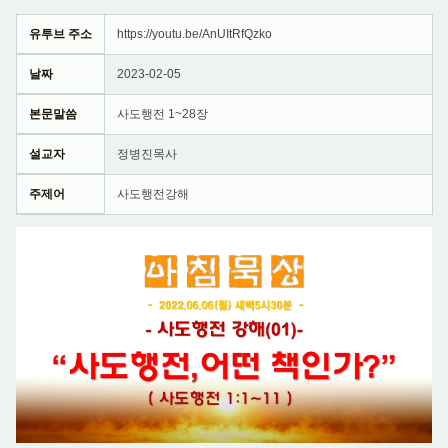
유투브 주소
https://youtu.be/AnUItRfQzko
날짜
2023-02-05
본문말씀
사도행전 1~28장
설교자
정병진목사
주제어
사도행전강해