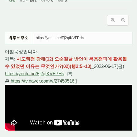
갈렙
조회 수
863
추천 수
0
댓글
0
유투브 주소
https://youtu.be/Fj2qfKVFPHs
아침묵상입니다.
제목:
사도행전 강해(12) 오순절날 방언이 복음전파에 활용될
수 있었던 이유는 무엇인가?(02)(행2:5~13)
_2022-06-17(금)
https://youtu.be/Fj2qfKVFPHs
[혹
은
https://tv.naver.com/v/27450516
]