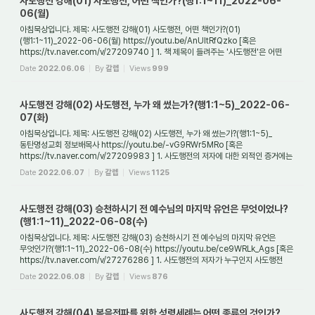
사도행전 강해(01) 사도행전, 어떤 책인가?(행1:1~11)_2022-06-
06(월)
아침묵상입니다. 제목: 사도행전 강해(01) 사도행전, 어떤 책인가?(01)
(행1:1~11)_2022-06-06(월) https://youtu.be/AnUItRfQzko [혹은
https://tv.naver.com/v/27209740 ] 1. 책 제목이 들려주는 '사도행전'은 어떤
책인가? 사도행전은 헬라어로 '프락세아스 ...
Date
2022.06.06
By
갈렙
Views
999
사도행전 강해(02) 사도행전, 누가 왜 썼는가?(행1:1~5)_2022-06-
07(화)
아침묵상입니다. 제목: 사도행전 강해(02) 사도행전, 누가 왜 썼는가?(행1:1~5)_
동탄명성교회 정보배목사 https://youtu.be/-vG9RWr5MRo [혹은
https://tv.naver.com/v/27209983 ] 1. 사도행전의 저자에 대한 외적인 증거에는
어떤 것이 있는가? 사도행전은 사...
Date
2022.06.07
By
갈렙
Views
1125
사도행전 강해(03) 승천하시기 전 예수님의 마지막 유언은 무엇이었나?
(행1:1~11)_2022-06-08(수)
아침묵상입니다. 제목: 사도행전 강해(03) 승천하시기 전 예수님의 마지막 유언은
무엇인가?(행1:1~11)_2022-06-08(수) https://youtu.be/ce9WRLk_Ags [혹은
https://tv.naver.com/v/27276286 ] 1. 사도행전의 저자가 누구인지 사도행전
기록을 통해서도 알 수...
Date
2022.06.08
By
갈렙
Views
876
사도행전 강해(04) 복음전파를 위한 성령세례는 어떤 종류의 것인가?