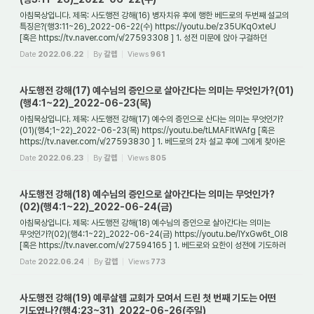
아침묵상입니다. 제목: 사도행전 강해(16) 병자치유 후에 행한 베드로의 두번째 설교의
특징은?(행3:11~26)_2022-06-22(수) https://youtu.be/z35UKqOxteU
[혹은 https://tv.naver.com/v/27593308 ] 1. 성전 미문에 앉아 구걸하던
나면서부터 못 걷게 된 자의 ...
Date
2022.06.22
By
갈렙
Views
961
사도행전 강해(17) 예수님의 증인으로 살아간다는 의미는 무엇인가?(01)
(행4:1~22)_2022-06-23(목)
아침묵상입니다. 제목: 사도행전 강해(17) 예수의 증인으로 산다는 의미는 무엇인가?
(01)(행4;1~22)_2022-06-23(목) https://youtu.be/tLMAFltWAfg [혹은
https://tv.naver.com/v/27593830 ] 1. 베드로의 2차 설교 후에 그에게 찾아온
것은 무엇이었는가? 나면...
Date
2022.06.23
By
갈렙
Views
805
사도행전 강해(18) 예수님의 증인으로 살아간다는 의미는 무엇인가?
(02)(행4:1~22)_2022-06-24(금)
아침묵상입니다. 제목: 사도행전 강해(18) 예수님의 증인으로 살아간다는 의미는
무엇인가?(02)(행4:1~22)_2022-06-24(금) https://youtu.be/IYxGw6t_Ol8
[혹은 https://tv.naver.com/v/27594165 ] 1. 베드로와 요한이 성전에 기도하러
가다가 나면서부터 못 ...
Date
2022.06.24
By
갈렙
Views
773
사도행전 강해(19) 예루살렘 교회가 모여서 드린 첫 번째 기도는 어떤
기도였나?(행4:23~31)_2022-06-26(주일)