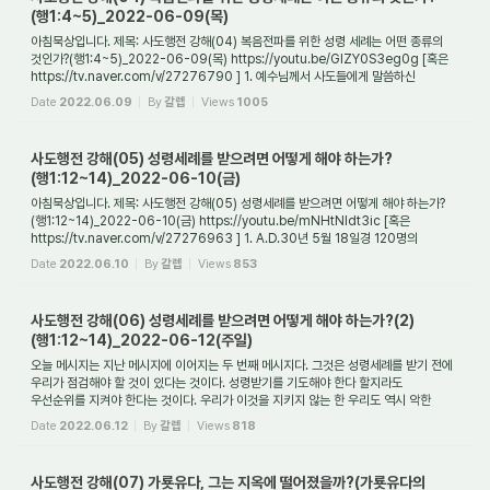
(행1:4~5)_2022-06-09(목)
아침묵상입니다. 제목: 사도행전 강해(04) 복음전파를 위한 성령 세례는 어떤 종류의
것인가?(행1:4~5)_2022-06-09(목) https://youtu.be/GlZY0S3eg0g [혹은
https://tv.naver.com/v/27276790 ] 1. 예수님께서 사도들에게 말씀하신
'아버지의 약속'은 무엇을 ...
Date
2022.06.09
By
갈렙
Views
1005
사도행전 강해(05) 성령세례를 받으려면 어떻게 해야 하는가?
(행1:12~14)_2022-06-10(금)
아침묵상입니다. 제목: 사도행전 강해(05) 성령세례를 받으려면 어떻게 해야 하는가?
(행1:12~14)_2022-06-10(금) https://youtu.be/mNHtNldt3ic [혹은
https://tv.naver.com/v/27276963 ] 1. A.D.30년 5월 18일경 120명의
성도들은 왜 [마가의] 다락방에 모였...
Date
2022.06.10
By
갈렙
Views
853
사도행전 강해(06) 성령세례를 받으려면 어떻게 해야 하는가?(2)
(행1:12~14)_2022-06-12(주일)
오늘 메시지는 지난 메시지에 이어지는 두 번째 메시지다. 그것은 성령세례를 받기 전에
우리가 점검해야 할 것이 있다는 것이다. 성령받기를 기도해야 한다 할지라도
우선순위를 지켜야 한다는 것이다. 우리가 이것을 지키지 않는 한 우리도 역시 악한
영들에...
Date
2022.06.12
By
갈렙
Views
818
사도행전 강해(07) 가룟유다, 그는 지옥에 떨어졌을까?(가룟유다의