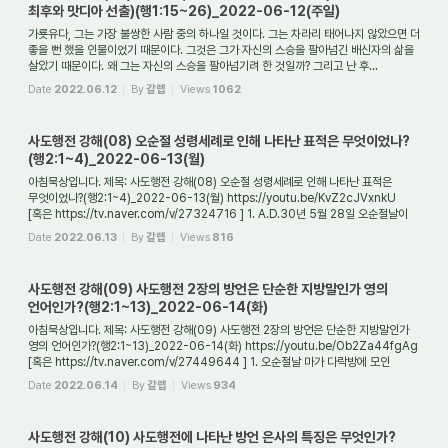
최후와 맛디아 선출)(행1:15~26)_2022-06-12(주일)
가룟유다, 그는 가장 불쌍한 사람 중의 하나일 것이다. 그는 차라리 태어나지 않았으면 더
좋을 뻔 했을 인물이었기 때문이다. 그것은 그가 자신의 스승을 팔아넘긴 배신자의 삶을
살았기 때문이다. 왜 그는 자신의 스승을 팔아넘기려 한 것일까? 그리고 난 후...
Date
2022.06.12
By
갈렙
Views
1062
사도행전 강해(08) 오순절 성령세례로 인해 나타난 표적은 무엇이었나?
(행2:1~4)_2022-06-13(월)
아침묵상입니다. 제목: 사도행전 강해(08) 오순절 성령세례로 인해 나타난 표적은
무엇이었나?(행2:1~4)_2022-06-13(월) https://youtu.be/KvZ2cJVxnkU
[혹은 https://tv.naver.com/v/27324716 ] 1. A.D.30년 5월 28일 오순절날이
되자 마가 다락방에 어떤 일...
Date
2022.06.13
By
갈렙
Views
816
사도행전 강해(09) 사도행전 2장의 방언은 단순한 지방말인가 영의
언어인가?(행2:1~13)_2022-06-14(화)
아침묵상입니다. 제목: 사도행전 강해(09) 사도행전 2장의 방언은 단순한 지방말인가
영의 언어인가?(행2:1~13)_2022-06-14(화) https://youtu.be/Ob2Za44fgAg
[혹은 https://tv.naver.com/v/27449644 ] 1. 오순절날 마가 다락방에 모인
성도들에게 성령세례로...
Date
2022.06.14
By
갈렙
Views
934
사도행전 강해(10) 사도행전에 나타난 방언 은사의 특징은 무엇인가?