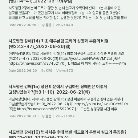
(행2:14~41)_2022-06-19(주일)
사도행전 2장에는 베드로가 행한 첫 번째 설교가 수록되어 있다. 그는 처음에 어떤
설교를 했을까? 그가 했던 설교가 대체 어떠했길래 그날 그의 설교를 들은 3천명이
회개를 하고 세례를 받는 위대한 일이 발생한 것인가? 우리는 그의 첫 번째 설교를 통해
오...
Date
2022.06.19
By
갈렙
Views
848
사도행전 강해(14) 최초 예루살렘 교회의 성장과 부흥의 비결
(행2:42~47)_2022-06-20(월)
아침묵상입니다. 제목: 사도행전 강해(14) 최초 예루살렘 교회의 성장과 부흥의 비결
(행2:42~47)_2022-06-20(월) https://youtu.be/HWAv6VM12bI [혹은
https://tv.naver.com/v/27452170 ] 1. 최초로 이 땅에 세워진 교회는 누구인가?
오순절 성령강림과 더불어...
Date
2022.06.20
By
갈렙
Views
873
사도행전 강해(15) 성전 미문에서 구걸하던 장애인은 어떻게
고침받았는가?(행3:1~10)_2022-06-21(화)
아침묵상입니다. 제목: 사도행전 강해(15) 성전 미문에서 구걸하던 장애인은 어떻게
고침받았는가?(행3:1~10)_2022-06-21(화) https://youtu.be/uwUOGYxf3Xo
[혹은 https://tv.naver.com/v/27592997 ] 1. 오순절 성령강림 사건 이후
베드로와 요한에게 또 무슨...
Date
2022.06.21
By
갈렙
Views
1092
사도행전 강해(16) 병자치유 후에 행한 베드로의 두번째 설교의 특징은?
(행3:11~26)_2022-06-22(수)