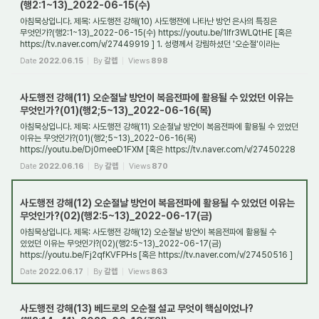
(행2:1~13)_2022-06-15(수)
아침묵상입니다. 제목: 사도행전 강해(10) 사도행전에 나타난 방언 은사의 특징은
무엇인가?(행2:1~13)_2022-06-15(수) https://youtu.be/1Ifr3WLQtHE [혹은
https://tv.naver.com/v/27449919 ] 1. 성령께서 강림하셨던 '오순절'이라는
절기는 어떤 절기이며, ...
Date
2022.06.15
By
갈렙
Views
898
사도행전 강해(11) 오순절날 방언이 복음전파에 활용될 수 있었던 이유는
무엇인가?(01)(행2;5~13)_2022-06-16(목)
아침묵상입니다. 제목: 사도행전 강해(11) 오순절날 방언이 복음전파에 활용될 수 있었던
이유는 무엇인가?(01)(행2;5~13)_2022-06-16(목)
https://youtu.be/Dj0meeD1FXM [혹은 https://tv.naver.com/v/27450228
] 1. 오순절날 방언이 복음전파에 직접적으로 ...
Date
2022.06.16
By
갈렙
Views
870
사도행전 강해(12) 오순절날 방언이 복음전파에 활용될 수 있었던 이유는
무엇인가?(02)(행2:5~13)_2022-06-17(금)
아침묵상입니다. 제목: 사도행전 강해(12) 오순절날 방언이 복음전파에 활용될 수
있었던 이유는 무엇인가?(02)(행2:5~13)_2022-06-17(금)
https://youtu.be/Fj2qfKVFPHs [혹은 https://tv.naver.com/v/27450516 ]
1. 방언 통역의 은사란 어떤 것인가? 방언 통...
Date
2022.06.17
By
갈렙
Views
863
사도행전 강해(13) 베드로의 오순절 설교 무엇이 핵심이었나?