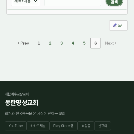
검색
쓰기
Prev
1
2
3
4
5
6
Next
대한예수교장로회
동탄명성교회
회개와 천국복음을 온 세상에 전하는 교회
YouTube
카카오채널
Play Store 앱
쇼핑몰
선교회