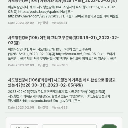
사도행전강해(104) 사명자와 독사(행28:1~15)_2023-02-02(목)
아침묵상입니다. 제목: 사도행전강해(104) 사명자와 독사(행28:1~15)_2023-02-
02(목) https://youtu.be/uyApafndIHw [또는
https://tv.naver.com/v/32826023] 1. 바울이 로마로 호송되고 있을 때에 바울을
죽이려고 공격했던 두 가지 세력의 실체는 무엇인가? ...
Date
2023.02.02
By
갈렙
Views
631
사도행전강해(105) 여전히 그리고 꾸준히(행28:16~31)_2023-02-
03(금)
아침묵상입니다. 제목: 사도행전강해(105) 여전히 그리고 꾸준히
(행28:16~31)_2023-02-03(금) https://youtu.be/_RssU0S-0ik 1. 로마에
도착한 바울은 제일 처음 무엇을 했는가? 백부장 율리오에 의해 로마에 압송된 바울은
로마에 도착한 이후 무엇을 시작했...
Date
2023.02.03
By
갈렙
Views
760
사도행전강해(106)[최종회] 사도행전의 기록은 왜 미완성으로 끝맺고
있는가?(행28:30~31)_2023-02-05(주일)
2023-02-05(주일) 주일오후찬양예배 제목: 사도행전강해(106)[최종회]
사도행전의 기록은 왜 미완성으로 끝맺고 있는가?(행28:30~31)_동탄명성교회
정보배목사 https://youtu.be/oU9n_guvGYU [또는
https://tv.naver.com/v/32964369] 1. 들어가며 오늘은 사도...
Date
2023.02.05
By
갈렙
Views
628