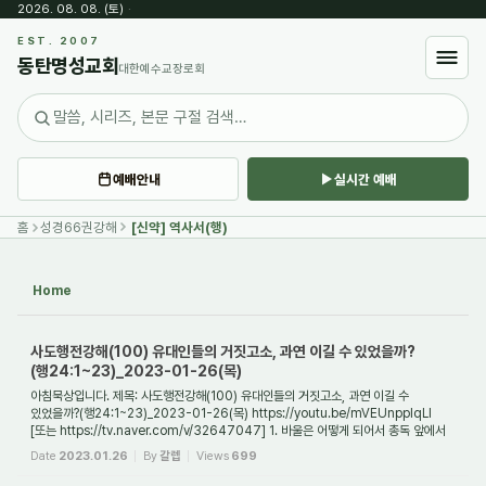
2026. 08. 08. (토)
·
Sketchbook5, 스케치북5
EST. 2007
동탄명성교회
대한예수교장로회
예배안내
실시간 예배
Sketchbook5, 스케치북5
홈
성경66권강해
[신약] 역사서(행)
Home
사도행전강해(100) 유대인들의 거짓고소, 과연 이길 수 있었을까?
(행24:1~23)_2023-01-26(목)
아침묵상입니다. 제목: 사도행전강해(100) 유대인들의 거짓고소, 과연 이길 수
있었을까?(행24:1~23)_2023-01-26(목) https://youtu.be/mVEUnpplqLI
[또는 https://tv.naver.com/v/32647047] 1. 바울은 어떻게 되어서 총독 앞에서
재판을 받게 되었는가? 바울...
Date
2023.01.26
By
갈렙
Views
699