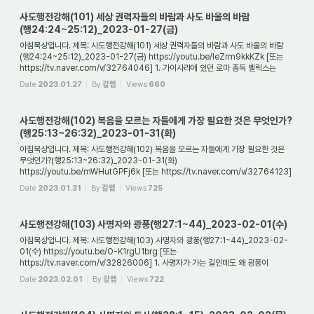
사도행전강해(101) 세상 권력자들의 바람과 사도 바울의 바람
(행24:24~25:12)_2023-01-27(금)
아침묵상입니다. 제목: 사도행전강해(101) 세상 권력자들의 바람과 사도 바울의 바람
(행24:24~25:12)_2023-01-27(금) https://youtu.be/leZrm9kkKZk [또는
https://tv.naver.com/v/32764046] 1. 가이사랴에 있던 로마 총독 벨릭스는
자신이 구류하고 있는 바울...
Date
2023.01.27
By
갈렙
Views
660
사도행전강해(102) 복음을 모르는 자들에게 가장 필요한 것은 무엇인가?
(행25:13~26:32)_2023-01-31(화)
아침묵상입니다. 제목: 사도행전강해(102) 복음을 모르는 자들에게 가장 필요한 것은
무엇인가?(행25:13~26:32)_2023-01-31(화)
https://youtu.be/mWHutGPFj6k [또는 https://tv.naver.com/v/32764123]
1. 복음을 모르는 두 종류의 사람들은 누구인가? 복음을 ...
Date
2023.01.31
By
갈렙
Views
725
사도행전강해(103) 사명자와 광풍(행27:1~44)_2023-02-01(수)
아침묵상입니다. 제목: 사도행전강해(103) 사명자와 광풍(행27:1~44)_2023-02-
01(수) https://youtu.be/O-K1rgU1brg [또는
https://tv.naver.com/v/32826006] 1. 사명자가 가는 길인데도 왜 광풍이
부는가? 바울은 사명자였다. 그런데 그가 가는 길에 아니나 ...
Date
2023.02.01
By
갈렙
Views
722