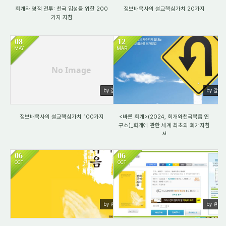
회개와 영적 전투: 천국 입성을 위한 200
정보배목사의 설교핵심가치 20가지
가지 지침
08
12
MAY
MAR
967
1010
No Image
by 갈렙
by 갈렙
정보배목사의 설교핵심가치 100가지
<바른 회개>(2024, 회개와천국복음 연
구소)_회개에 관한 세계 최초의 회개지침
서
06
06
OCT
OCT
971
883
by 갈렙
by 갈렙