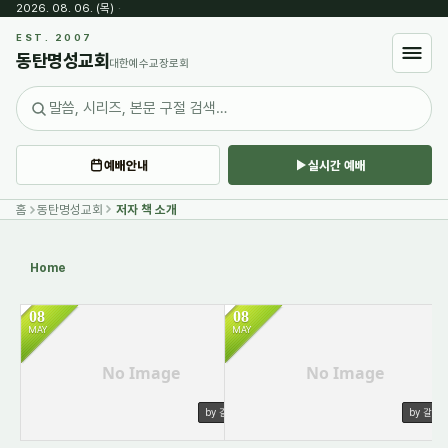
2026. 08. 06. (목)
·
Sketchbook5, 스케치북5
EST. 2007
동탄명성교회
대한예수교장로회
예배안내
실시간 예배
Sketchbook5, 스케치북5
홈
동탄명성교회
저자 책 소개
Home
08
08
MAY
MAY
853
984
No Image
No Image
by 갈렙
by 갈렙