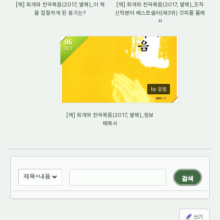
[책] 회개와 천국복음(2017, 발해)_이 책
[책] 회개와 천국복음(2017, 발해)_조직
을 집필하게 된 동기는?
신학분야 베스트셀러(제3위) 갓피플 몰에
서
06
OCT
843
by 갈렙
[책] 회개와 천국복음(2017, 발해)_정보
배목사
검색
쓰기